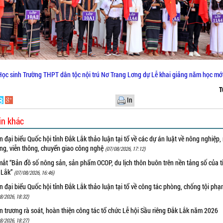
Học sinh Trường THPT dân tộc nội trú Nơ Trang Lơng dự Lễ khai giảng năm học mới
T
In
in khác
 đại biểu Quốc hội tỉnh Đắk Lắk thảo luận tại tổ về các dự án luật về nông nghiệp,
ờng, viễn thông, chuyển giao công nghệ
(07/08/2026, 17:12)
ắt “Bản đồ số nông sản, sản phẩm OCOP, du lịch thôn buôn trên nền tảng số của t
 Lắk”
(07/08/2026, 16:46)
 đại biểu Quốc hội tỉnh Đắk Lắk thảo luận tại tổ về công tác phòng, chống tội ph
8/2026, 18:32)
 trương rà soát, hoàn thiện công tác tổ chức Lễ hội Sầu riêng Đắk Lắk năm 2026
8/2026, 18:27)