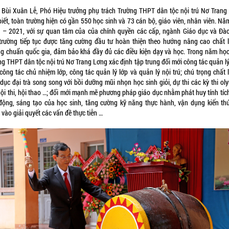
 Bùi Xuân Lễ, Phó Hiệu trưởng phụ trách Trường THPT dân tộc nội trú Nơ Trang
biết, toàn trường hiện có gần 550 học sinh và 73 cán bộ, giáo viên, nhân viên. Nă
 – 2021, với sự quan tâm của của chính quyền các cấp, ngành Giáo dục và Đào
trường tiếp tục được tăng cường đầu tư hoàn thiện theo hướng nâng cao chất 
ng chuẩn quốc gia, đảm bảo khá đầy đủ các điều kiện dạy và học. Trong năm học
ng THPT dân tộc nội trú Nơ Trang Lơng xác định tập trung đổi mới công tác quản lý
 công tác chủ nhiệm lớp, công tác quản lý lớp và quản lý nội trú; chú trọng chất 
dục đại trà song song với bồi dưỡng mũi nhọn học sinh giỏi, dự thi các kỳ thi ol
hội thi, hội thao …; đổi mới mạnh mẽ phương pháp giáo dục nhằm phát huy tính tích
động, sáng tạo của học sinh, tăng cường kỹ năng thực hành, vận dụng kiến thứ
vào giải quyết các vấn đề thực tiễn …