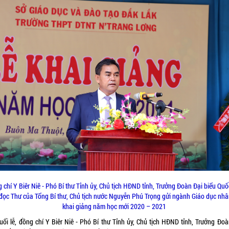
 chí Y Biêr Niê - Phó Bí thư Tỉnh ủy, Chủ tịch HĐND tỉnh, Trưởng Đoàn Đại biểu Quố
 đọc Thư của Tổng Bí thư, Chủ tịch nước Nguyễn Phú Trọng gửi ngành Giáo dục nhâ
khai giảng năm học mới 2020 – 2021
buổi lễ, đồng chí Y Biêr Niê - Phó Bí thư Tỉnh ủy, Chủ tịch HĐND tỉnh, Trưởng Đoà