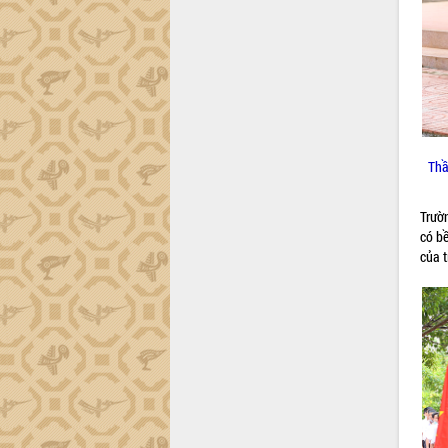
tiến đầu tư tỉnh
Ngành cá ngừ Đắk Lắk chủ động thích
ứng để giữ vững thị trường xuất khẩu
Diễn đàn Kinh tế tư nhân Việt Nam đột
phá cơ chế - Hợp tác công tư
Đề án 06 tạo bước ngoặt đột phá trong
cải cách hành chính tỉnh Đắk Lắk
Kết nối tour, đẩy mạnh chuyển đổi số
Thầ
để phát triển du lịch Đắk Lắk
Khởi động Dự án Đầu tư xây dựng hạ
Trườ
tầng kỹ thuật Cụm công nghiệp Tân
có b
Tiến
của t
Gặp mặt các cơ quan báo chí nhân Kỷ
niệm 101 năm Ngày Báo chí Cách
mạng Việt Nam
Đắk Lắk sơ kết 4 năm triển khai thực
hiện Đề án 06 của Chính phủ
Họp báo thông tin về Hội nghị Công bố
Quy hoạch và Xúc tiến đầu tư tỉnh Đắk
Lắk