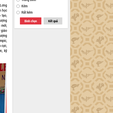
 Lơng
Kém
m học
Rất kém
 tạo,
lượng
Bình chọn
Kết quả
 mới,
 giáo
lượng
ympic,
 cực,
c, kỹ