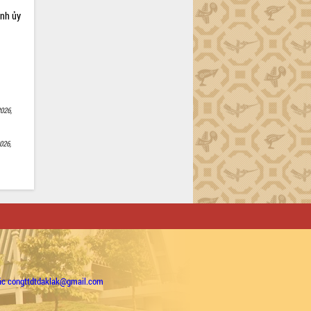
ỉnh ủy
026,
026,
ặc congttdtdaklak@gmail.com