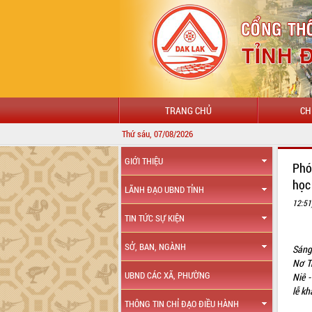
TRANG CHỦ
CH
Thứ sáu, 07/08/2026
CHÀO MỪNG Đ
GIỚI THIỆU
Phó
học
LÃNH ĐẠO UBND TỈNH
12:51
TIN TỨC SỰ KIỆN
SỞ, BAN, NGÀNH
Sáng
Nơ T
UBND CÁC XÃ, PHƯỜNG
Niê 
lễ k
THÔNG TIN CHỈ ĐẠO ĐIỀU HÀNH