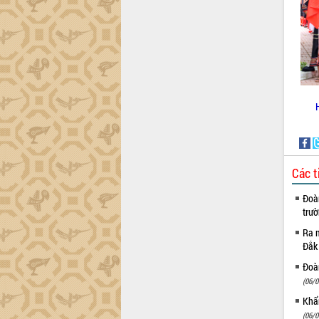
Khơi thông điểm nghẽn, đẩy nhanh
giải ngân vốn khắc phục thiên tai
HĐND tỉnh thông qua điều chỉnh Quy
hoạch tỉnh thời kỳ 2021-2030
Hội thảo góp ý hồ sơ điều chỉnh quy
hoạch tỉnh Đắk Lắk thời kỳ 2021-2030,
tầm nhìn đến năm 2050
Nâng cao hiệu quả hoạt động của các
doanh nghiệp nhà nước
Hội nghị triển khai kết nối mạng
truyền số liệu chuyên dùng phục vụ cơ
Các t
quan Đảng, Nhà nước
Lễ phát động chuỗi hoạt động chung
Đoàn
tay làm sạch môi trường
trư
Xã Ea Kar bước chuyển mình trong
Ra m
công tác cải cách hành chính mô hình
Đắk
mới
Đoàn
UBND tỉnh họp báo định kỳ tháng 4
(06/0
năm 2026
Hội thảo khoa học “Giải pháp thúc đẩy
Khẩn
phát triển nền kinh tế xanh tại tỉnh
(06/0