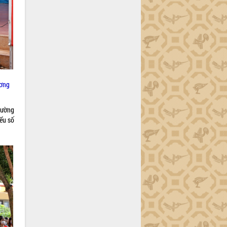
Lơng
rường
ểu số