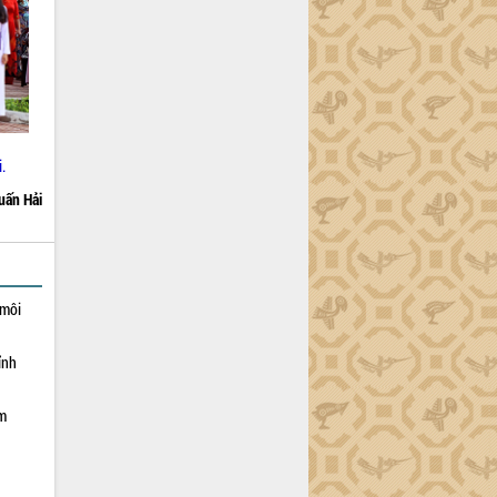
.
uấn Hải
 môi
ỉnh
ạm