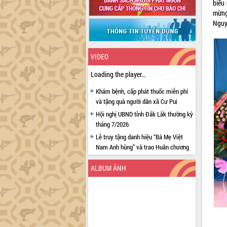
biểu
mừng
Nguy
VIDEO
Loading the player...
Khám bệnh, cấp phát thuốc miễn phí
và tặng quà người dân xã Cư Pui
Hội nghị UBND tỉnh Đắk Lắk thường kỳ
tháng 7/2026
Lễ truy tặng danh hiệu “Bà Mẹ Việt
Nam Anh hùng” và trao Huân chương
Lao động
ALBUM ẢNH
UBND tỉnh Đắk Lắk triển khai nhiệm
vụ 6 tháng cuối năm 2026
Kỳ họp thứ Hai, Hội đồng nhân dân
tỉnh khóa XI quyết nghị nhiều nội dung
quan trọng
Bí thư Tỉnh ủy Lương Nguyễn Minh