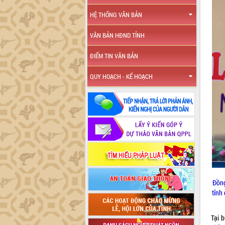
HỆ THỐNG VĂN BẢN
VĂN BẢN HĐND TỈNH
ĐIỂM TIN VĂN BẢN
QUY HOẠCH - KẾ HOẠCH
Đồng
tỉnh
Tại 