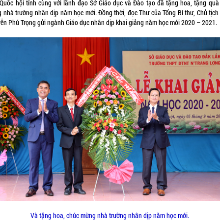
 Quốc hội tỉnh cùng với lãnh đạo Sở Giáo dục và Đào tạo đã tặng hoa, tặng quà
 nhà trường nhân dịp năm học mới. Đồng thời, đọc Thư của Tổng Bí thư, Chủ tịch
ễn Phú Trọng gửi ngành Giáo dục nhân dịp khai giảng năm học mới 2020 – 2021.
Và tặng hoa, chúc mừng nhà trường nhân dịp năm học mới.