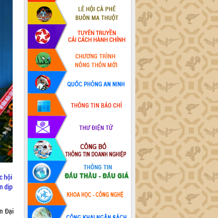
c hội
n dịp
n Đại