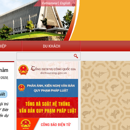
|
Vietnamese
English
IỆP
DU KHÁCH
 năm
/2020,
viết
i trú
 Biêr
ến dự