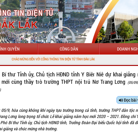
ÍNH QUYỀN
CÔNG DÂN
DOANH NGH
ẾN VỚI CỔNG THÔNG TIN ĐIỆN TỬ TỈNH ĐẮK LẮK
 Bí thư Tỉnh ủy, Chủ tịch HĐND tỉnh Y Biêr Niê dự khai giảng
 mới cùng thầy trò trường THPT nội trú Nơ Trang Lơng
(05/09
)
Đọc bài 
 05/9, hòa cùng không khí ngày tựu trường trong cả tỉnh, trường THPT dân tộc nộ
rang Lơng long trọng tổ chức Lễ khai giảng năm học mới 2020 – 2021. Đồng chí Y
- Phó Bí thư Tỉnh ủy, Chủ tịch HĐND tỉnh, Trưởng Đoàn Đại biểu Quốc hội tỉnh đã đ
hai giảng và chúc mừng nhà trường.