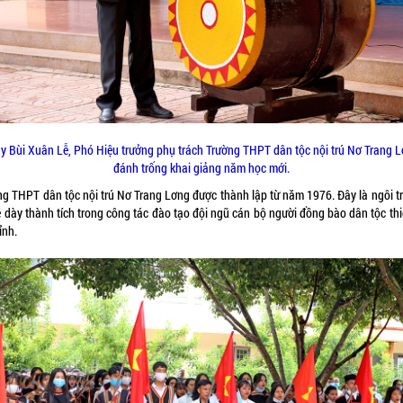
y Bùi Xuân Lễ, Phó Hiệu trưởng phụ trách Trường THPT dân tộc nội trú Nơ Trang 
đánh trống khai giảng năm học mới.
ng THPT dân tộc nội trú Nơ Trang Lơng được thành lập từ năm 1976. Đây là ngôi t
ề dày thành tích trong công tác đào tạo đội ngũ cán bộ người đồng bào dân tộc thi
ỉnh.