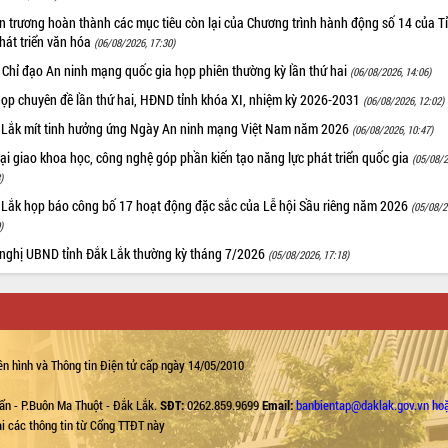
 trương hoàn thành các mục tiêu còn lại của Chương trình hành động số 14 của T
hát triển văn hóa
(06/08/2026, 17:30)
 Chỉ đạo An ninh mạng quốc gia họp phiên thường kỳ lần thứ hai
(06/08/2026, 14:06)
họp chuyên đề lần thứ hai, HĐND tỉnh khóa XI, nhiệm kỳ 2026-2031
(06/08/2026, 12:02)
 Lắk mít tinh hưởng ứng Ngày An ninh mạng Việt Nam năm 2026
(06/08/2026, 10:47)
i giao khoa học, công nghệ góp phần kiến tạo năng lực phát triển quốc gia
(05/08/2
)
 Lắk họp báo công bố 17 hoạt động đặc sắc của Lễ hội Sầu riêng năm 2026
(05/08/2
)
 nghị UBND tỉnh Đắk Lắk thường kỳ tháng 7/2026
(05/08/2026, 17:18)
n hình và Thông tin Điện tử cấp ngày 14/05/2010
ẩn - P.Buôn Ma Thuột - Đắk Lắk.
SĐT:
0262.859.9699
Email:
banbientap@daklak.gov.vn ho
lại các thông tin từ Cổng TTĐT này