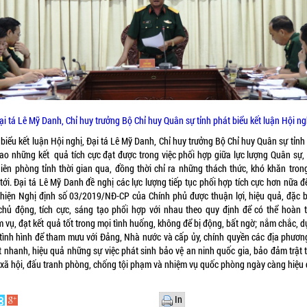
ại tá Lê Mỹ Danh, Chỉ huy trưởng Bộ Chỉ huy Quân sự tỉnh phát biểu kết luận Hội ng
biểu kết luận Hội nghị, Đại tá Lê Mỹ Danh, Chỉ huy trưởng Bộ Chỉ huy Quân sự tỉn
cao những kết quả tích cực đạt được trong việc phối hợp giữa lực lượng Quân sự,
Biên phòng tỉnh thời gian qua, đồng thời chỉ ra những thách thức, khó khăn trong
tới. Đại tá Lê Mỹ Danh đề nghị các lực lượng tiếp tục phối hợp tích cực hơn nữa đ
 hiện Nghị định số 03/2019/NĐ-CP của Chính phủ được thuận lợi, hiệu quả, đặc bi
chủ động, tích cực, sáng tạo phối hợp với nhau theo quy định để có thể hoàn 
 vụ, đạt kết quả tốt trong mọi tình huống, không để bị động, bất ngờ; nắm chắc, 
tình hình để tham mưu với Đảng, Nhà nước và cấp ủy, chính quyền các địa phương
t nhanh, hiệu quả những sự việc phát sinh bảo vệ an ninh quốc gia, bảo đảm trật t
 xã hội, đấu tranh phòng, chống tội phạm và nhiệm vụ quốc phòng ngày càng hiệu 
In