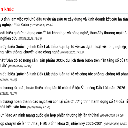
in khác
 tỉnh làm việc với Chủ đầu tư dự án Đầu tư xây dựng và kinh doanh kết cấu hạ tầ
g nghiệp Phú Xuân
(07/08/2026, 19:47)
oát hiệu quả ứng dụng các đề tài khoa học và công nghệ, thúc đẩy thương mại hóa
 nghiên cứu
(07/08/2026, 18:34)
 đại biểu Quốc hội tỉnh Đắk Lắk thảo luận tại tổ về các dự án luật về nông nghiệp,
ờng, viễn thông, chuyển giao công nghệ
(07/08/2026, 17:12)
ắt “Bản đồ số nông sản, sản phẩm OCOP, du lịch thôn buôn trên nền tảng số của t
 Lắk”
(07/08/2026, 16:46)
 đại biểu Quốc hội tỉnh Đắk Lắk thảo luận tại tổ về công tác phòng, chống tội ph
8/2026, 18:32)
 trương rà soát, hoàn thiện công tác tổ chức Lễ hội Sầu riêng Đắk Lắk năm 2026
8/2026, 18:27)
 trương hoàn thành các mục tiêu còn lại của Chương trình hành động số 14 của T
hát triển văn hóa
(06/08/2026, 17:30)
 Chỉ đạo An ninh mạng quốc gia họp phiên thường kỳ lần thứ hai
(06/08/2026, 14:06)
họp chuyên đề lần thứ hai, HĐND tỉnh khóa XI, nhiệm kỳ 2026-2031
(06/08/2026, 12:02)