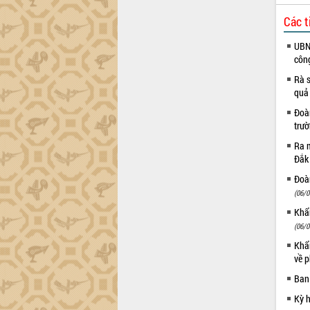
Đắk Lắk sơ kết 4 năm triển khai thực
Các t
hiện Đề án 06 của Chính phủ
Họp báo thông tin về Hội nghị Công bố
UBND
côn
Quy hoạch và Xúc tiến đầu tư tỉnh Đắk
Lắk
Rà s
Khơi thông điểm nghẽn, đẩy nhanh
quả
giải ngân vốn khắc phục thiên tai
Đoàn
HĐND tỉnh thông qua điều chỉnh Quy
trư
hoạch tỉnh thời kỳ 2021-2030
Ra m
Hội thảo góp ý hồ sơ điều chỉnh quy
Đắk
hoạch tỉnh Đắk Lắk thời kỳ 2021-2030,
Đoàn
tầm nhìn đến năm 2050
(06/0
Nâng cao hiệu quả hoạt động của các
doanh nghiệp nhà nước
Khẩn
(06/0
Hội nghị triển khai kết nối mạng
truyền số liệu chuyên dùng phục vụ cơ
Khẩn
quan Đảng, Nhà nước
về p
Lễ phát động chuỗi hoạt động chung
Ban
tay làm sạch môi trường
Kỳ 
Xã Ea Kar bước chuyển mình trong