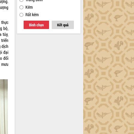
ượng.
Kém
 lượng
Rất kém
à thực
Bình chọn
Kết quả
g bộ,
a túy,
 triển
 dịch
ội đại
o đổi
m mưu