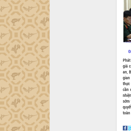
trường Nguyễn Hoàng Hiệp khảo sát
vùng trồng và doanh nghiệp đóng gói
sầu riêng tại Đắk Lắk
Trình diễn nghệ thuật chế biến các
món ăn từ sầu riêng
Đắk Lắk công bố Quy hoạch và xúc
tiến đầu tư tỉnh
Ngành cá ngừ Đắk Lắk chủ động thích
Đ
ứng để giữ vững thị trường xuất khẩu
Diễn đàn Kinh tế tư nhân Việt Nam đột
Phát 
phá cơ chế - Hợp tác công tư
giá 
an, 
Đề án 06 tạo bước ngoặt đột phá trong
gian 
cải cách hành chính tỉnh Đắk Lắk
thực
Kết nối tour, đẩy mạnh chuyển đổi số
cần 
để phát triển du lịch Đắk Lắk
nhiệm
Khởi động Dự án Đầu tư xây dựng hạ
sớm 
tầng kỹ thuật Cụm công nghiệp Tân
quyế
Tiến
toàn
Gặp mặt các cơ quan báo chí nhân Kỷ
niệm 101 năm Ngày Báo chí Cách
mạng Việt Nam