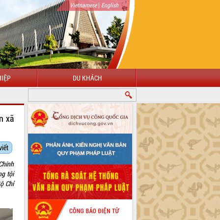
|
Vietnamese
English
IỆP
DU KHÁCH
ÀO MỪNG ĐẾN VỚI CỔNG THÔNG TIN ĐIỆN TỬ TỈNH ĐẮK LẮK
n xã
viết
Chính
ng tội
ộ Chỉ