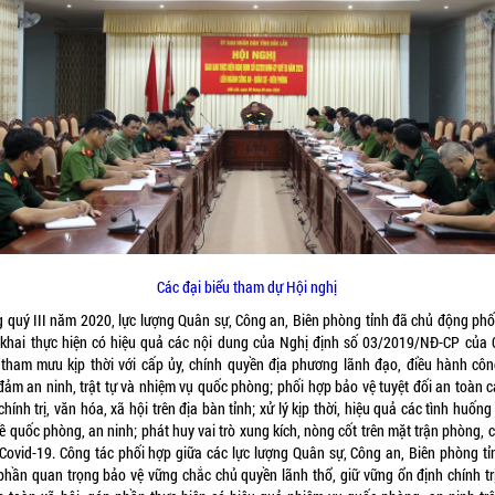
Các đại biểu tham dự Hội nghị
g quý III năm 2020, lực lượng Quân sự, Công an, Biên phòng tỉnh đã chủ động phố
n khai thực hiện có hiệu quả các nội dung của Nghị định số 03/2019/NĐ-CP của 
 tham mưu kịp thời với cấp ủy, chính quyền địa phương lãnh đạo, điều hành côn
đảm an ninh, trật tự và nhiệm vụ quốc phòng; phối hợp bảo vệ tuyệt đối an toàn c
chính trị, văn hóa, xã hội trên địa bàn tỉnh; xử lý kịp thời, hiệu quả các tình huốn
ề quốc phòng, an ninh; phát huy vai trò xung kích, nòng cốt trên mặt trận phòng,
 Covid-19. Công tác phối hợp giữa các lực lượng Quân sự, Công an, Biên phòng tỉ
phần quan trọng bảo vệ vững chắc chủ quyền lãnh thổ, giữ vững ổn định chính trị,