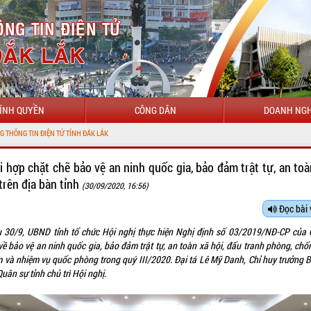
ÍNH QUYỀN
CÔNG DÂN
DOANH NGH
CH
i hợp chặt chẽ bảo vệ an ninh quốc gia, bảo đảm trật tự, an toà
 trên địa bàn tỉnh
(30/09/2020, 16:56)
Đọc bài 
u 30/9, UBND tỉnh tổ chức Hội nghị thực hiện Nghị định số 03/2019/NĐ-CP của 
ề bảo vệ an ninh quốc gia, bảo đảm trật tự, an toàn xã hội, đấu tranh phòng, chố
 và nhiệm vụ quốc phòng trong quý III/2020. Đại tá Lê Mỹ Danh, Chỉ huy trưởng B
uân sự tỉnh chủ trì Hội nghị.