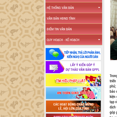
HỆ THỐNG VĂN BẢN
VĂN BẢN HĐND TỈNH
ĐIỂM TIN VĂN BẢN
QUY HOẠCH - KẾ HOẠCH
Tron
triể
phủ;
bảo 
kiện 
tạp v
dịch
góp 