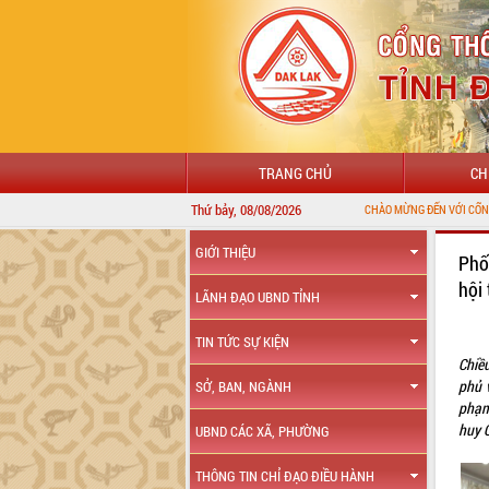
TRANG CHỦ
CH
Thứ bảy, 08/08/2026
GIỚI THIỆU
Phố
hội
LÃNH ĐẠO UBND TỈNH
TIN TỨC SỰ KIỆN
Chiề
phủ v
SỞ, BAN, NGÀNH
phạm
huy Q
UBND CÁC XÃ, PHƯỜNG
THÔNG TIN CHỈ ĐẠO ĐIỀU HÀNH