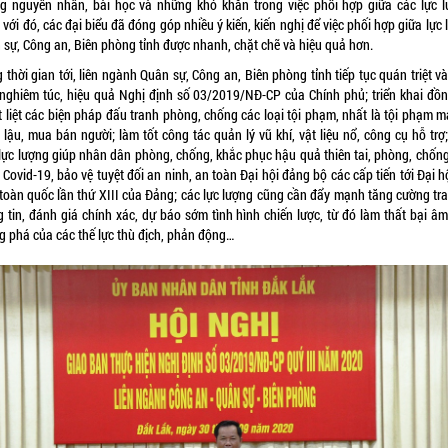
g nguyên nhân, bài học và những khó khăn trong việc phối hợp giữa các lực l
với đó, các đại biểu đã đóng góp nhiều ý kiến, kiến nghị để việc phối hợp giữa lực
 sự, Công an, Biên phòng tỉnh được nhanh, chặt chẽ và hiệu quả hơn.
 thời gian tới, liên ngành Quân sự, Công an, Biên phòng tỉnh tiếp tục quán triệt v
 nghiêm túc, hiệu quả Nghị định số 03/2019/NĐ-CP của Chính phủ; triển khai đồn
 liệt các biện pháp đấu tranh phòng, chống các loại tội phạm, nhất là tội phạm m
lậu, mua bán người; làm tốt công tác quản lý vũ khí, vật liệu nổ, công cụ hỗ trợ;
 lực lượng giúp nhân dân phòng, chống, khắc phục hậu quả thiên tai, phòng, chống
Covid-19, bảo vệ tuyệt đối an ninh, an toàn Đại hội đảng bộ các cấp tiến tới Đại h
 toàn quốc lần thứ XIII của Đảng; các lực lượng cũng cần đẩy mạnh tăng cường tra
g tin, đánh giá chính xác, dự báo sớm tình hình chiến lược, từ đó làm thất bại â
g phá của các thế lực thù địch, phản động…