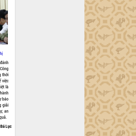
hị
h đánh
 Công
 thời
ể việc
ệt là
thành
dự báo
 giải
ự, an
quả.
Bá Lục