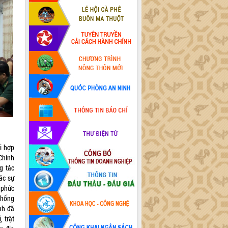
i hợp
Chính
g tác
ác sự
g phức
 chống
nh đã
 trật