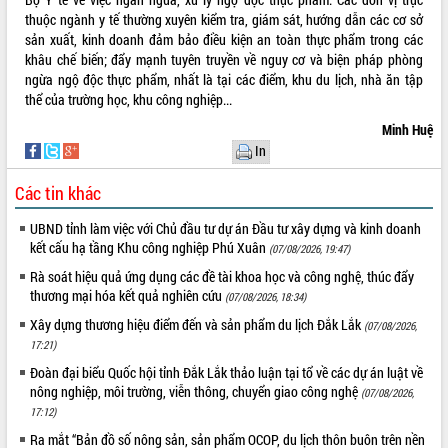
phá cơ chế - Hợp tác công tư
thuộc ngành y tế thường xuyên kiểm tra, giám sát, hướng dẫn các cơ sở
Đề án 06 tạo bước ngoặt đột phá trong
sản xuất, kinh doanh đảm bảo điều kiện an toàn thực phẩm trong các
cải cách hành chính tỉnh Đắk Lắk
khâu chế biến; đẩy mạnh tuyên truyền về nguy cơ và biện pháp phòng
ngừa ngộ độc thực phẩm, nhất là tại các điểm, khu du lịch, nhà ăn tập
Kết nối tour, đẩy mạnh chuyển đổi số
thể của trường học, khu công nghiệp...
để phát triển du lịch Đắk Lắk
Khởi động Dự án Đầu tư xây dựng hạ
Minh Huệ
tầng kỹ thuật Cụm công nghiệp Tân
In
Tiến
Gặp mặt các cơ quan báo chí nhân Kỷ
Các tin khác
niệm 101 năm Ngày Báo chí Cách
UBND tỉnh làm việc với Chủ đầu tư dự án Đầu tư xây dựng và kinh doanh
mạng Việt Nam
kết cấu hạ tầng Khu công nghiệp Phú Xuân
(07/08/2026, 19:47)
Đắk Lắk sơ kết 4 năm triển khai thực
hiện Đề án 06 của Chính phủ
Rà soát hiệu quả ứng dụng các đề tài khoa học và công nghệ, thúc đẩy
thương mại hóa kết quả nghiên cứu
(07/08/2026, 18:34)
Họp báo thông tin về Hội nghị Công bố
Quy hoạch và Xúc tiến đầu tư tỉnh Đắk
Xây dựng thương hiệu điểm đến và sản phẩm du lịch Đắk Lắk
(07/08/2026,
Lắk
17:21)
Khơi thông điểm nghẽn, đẩy nhanh
Đoàn đại biểu Quốc hội tỉnh Đắk Lắk thảo luận tại tổ về các dự án luật về
giải ngân vốn khắc phục thiên tai
nông nghiệp, môi trường, viễn thông, chuyển giao công nghệ
(07/08/2026,
HĐND tỉnh thông qua điều chỉnh Quy
17:12)
hoạch tỉnh thời kỳ 2021-2030
Ra mắt “Bản đồ số nông sản, sản phẩm OCOP, du lịch thôn buôn trên nền