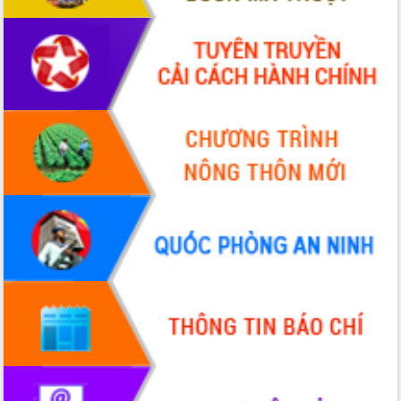
Hòn Yến phát triển du lịch gắn với bảo
tồn biển
Lấy ý kiến điều chỉnh Quy hoạch tỉnh
Đắk Lắk thời kỳ 2021-2030, tầm nhìn
đến năm 2050
Phát động chiến dịch 30 ngày đêm
giải phóng mặt bằng Tuyến đường bộ
ven biển
Đắk Lắk nỗ lực thúc đẩy tăng trưởng
kinh tế từ 10% trở lên trong Quý
II/2026
Đắk Lắk ký kết thỏa thuận hợp tác về
chuyển đổi số giai đoạn 2026 – 2030
với Tập đoàn Bưu chính Viễn thông
Việt Nam
Thứ trưởng Bộ Y tế làm việc với tỉnh
Đắk Lắk về phát triển nhân lực y tế
cho trạm y tế cấp xã
Du lịch Đắk Lắk nâng tầm trải nghiệm
du khách thông qua Hệ thống cơ sở dữ
liệu và Bản đồ số