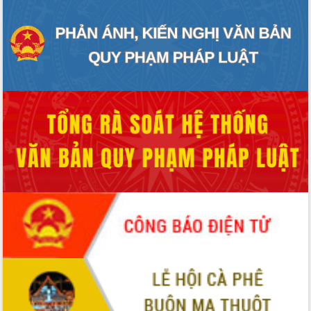
Tháo gỡ những vướng mắc, đẩy mạnh
công tác cải cách thủ tục hành chính
tại Trung tâm Phục vụ hành chính
công tỉnh
Đắk Lắk: Tôn vinh 46 giải pháp tại Hội
thi Sáng tạo Kỹ thuật 2024 - 2025
Đắk Lắk rà soát, điều chỉnh Đề án 190
về phát triển nuôi trồng thủy sản
Phó Chủ tịch UBND tỉnh Đắk Lắk
Trương Công Thái kiểm tra thực địa
Dự án cao tốc Khánh Hòa - Buôn Ma
Thuột
Định vị cà phê Việt Nam như một “di
sản sống” trong dòng chảy toàn cầu
Xây dựng nông thôn mới: Nâng cao đời
sống người dân từ những mô hình thiết
thực
Quyết liệt tháo gỡ vướng mắc, đẩy
nhanh tiến độ các dự án trọng điểm
trong Khu kinh tế Nam Phú Yên