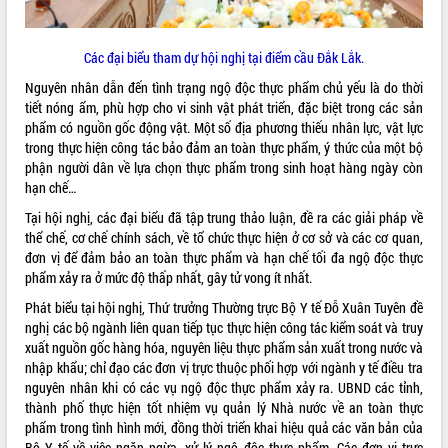
phát triển mới
Thường trực HĐND tỉnh Đắk Lắk gặp
Các đại biểu tham dự hội nghị tại điểm cầu Đắk Lắk.
mặt Đoàn chuyên gia y tế TP. Hồ Chí
Minh
Nguyên nhân dẫn đến tình trạng ngộ độc thực phẩm chủ yếu là do thời
THỐNG KÊ TRUY CẬP
tiết nóng ẩm, phù hợp cho vi sinh vật phát triển, đặc biệt trong các sản
Lễ truy điệu và an táng hài cốt liệt sĩ
phẩm có nguồn gốc động vật. Một số địa phương thiếu nhân lực, vật lực
tại Nghĩa trang Liệt sĩ xã Sơn Hòa
Hôm nay:
4176
trong thực hiện công tác bảo đảm an toàn thực phẩm, ý thức của một bộ
Bàn giải pháp tháo gỡ khó khăn trong
Tất cả:
66049499
phận người dân về lựa chọn thực phẩm trong sinh hoạt hàng ngày còn
xuất khẩu sầu riêng và triển khai quy
hạn chế…
định EUDR
Tại hội nghị, các đại biểu đã tập trung thảo luận, đề ra các giải pháp về
Thứ trưởng Bộ Nông nghiệp và Môi
thể chế, cơ chế chính sách, về tổ chức thực hiện ở cơ sở và các cơ quan,
trường Nguyễn Hoàng Hiệp khảo sát
đơn vị để đảm bảo an toàn thực phẩm và hạn chế tối đa ngộ độc thực
vùng trồng và doanh nghiệp đóng gói
phẩm xảy ra ở mức độ thấp nhất, gây tử vong ít nhất.
sầu riêng tại Đắk Lắk
Trình diễn nghệ thuật chế biến các
Phát biểu tại hội nghị, Thứ trưởng Thường trực Bộ Y tế Đỗ Xuân Tuyên đề
món ăn từ sầu riêng
nghị các bộ ngành liên quan tiếp tục thực hiện công tác kiểm soát và truy
xuất nguồn gốc hàng hóa, nguyên liệu thực phẩm sản xuất trong nước và
Đắk Lắk công bố Quy hoạch và xúc
nhập khẩu; chỉ đạo các đơn vị trực thuộc phối hợp với ngành y tế điều tra
tiến đầu tư tỉnh
nguyên nhân khi có các vụ ngộ độc thực phẩm xảy ra. UBND các tỉnh,
Ngành cá ngừ Đắk Lắk chủ động thích
thành phố thực hiện tốt nhiệm vụ quản lý Nhà nước về an toàn thực
ứng để giữ vững thị trường xuất khẩu
phẩm trong tình hình mới, đồng thời triển khai hiệu quả các văn bản của
Diễn đàn Kinh tế tư nhân Việt Nam đột
Bộ Y tế về việc ngăn ngừa, xử lý ngộ độc thực phẩm. Các đơn vị trực