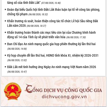
Hội thảo góp ý hồ sơ điều chỉnh quy
tảng số của tỉnh Đắk Lắk”
(07/08/2026, 16:46)
hoạch tỉnh Đắk Lắk thời kỳ 2021-2030,
Đoàn đại biểu Quốc hội tỉnh Đắk Lắk thảo luận tại tổ về công tác phòng,
tầm nhìn đến năm 2050
chống tội phạm
(06/08/2026, 18:32)
Nâng cao hiệu quả hoạt động của các
Khẩn trương rà soát, hoàn thiện công tác tổ chức Lễ hội Sầu riêng Đắk
doanh nghiệp nhà nước
Lắk năm 2026
(06/08/2026, 18:27)
Hội nghị triển khai kết nối mạng
Khẩn trương hoàn thành các mục tiêu còn lại của Chương trình hành
truyền số liệu chuyên dùng phục vụ cơ
động số 14 của Tỉnh ủy về phát triển văn hóa
quan Đảng, Nhà nước
(06/08/2026, 17:30)
Lễ phát động chuỗi hoạt động chung
Ban Chỉ đạo An ninh mạng quốc gia họp phiên thường kỳ lần thứ hai
tay làm sạch môi trường
(06/08/2026, 14:06)
Xã Ea Kar bước chuyển mình trong
Kỳ họp chuyên đề lần thứ hai, HĐND tỉnh khóa XI, nhiệm kỳ 2026-2031
công tác cải cách hành chính mô hình
(06/08/2026, 12:02)
mới
Đắk Lắk mít tinh hưởng ứng Ngày An ninh mạng Việt Nam năm 2026
UBND tỉnh họp báo định kỳ tháng 4
(06/08/2026, 10:47)
năm 2026
Hội thảo khoa học “Giải pháp thúc đẩy
phát triển nền kinh tế xanh tại tỉnh
Đắk Lắk”
Tăng cường giám sát, đôn đốc thực
hiện nhiệm vụ quản lý tài sản công
hàng tuần