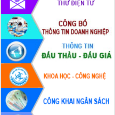
Tập huấn ứng dụng trí tuệ nhân tạo (AI)
trong thương mại điện tử năm 2026
Đoàn đại biểu Quốc hội tỉnh Đắk Lắk
trao đổi thông tin trước Kỳ họp thứ
nhất, Quốc hội khóa XVI
Quyết liệt cải cách hành chính, khơi
thông nguồn lực phát triển
Nâng cao hiệu lực, hiệu quả HĐND
tỉnh thông qua hiện đại hóa hành chính
Xã Ea Phê gắn cải cách hành chính với
chuyển đổi số
Phó Chủ tịch Thường trực UBND tỉnh
Hồ Thị Nguyên Thảo làm việc tại Trung
tâm Phục vụ hành chính công xã Ea
Phê
Xây dựng nền hành chính số đồng
hành cùng nông dân dân, doanh nghiệp
Giai đoạn 2026-2030, Đắk Lắk phấn
đấu có 77% xã đạt chuẩn nông thôn
mới