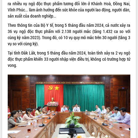
ra nhiều vụ ngộ độc thực phẩm tương đối lớn ở Khánh Hoà, Đồng Nai,
VIDEO
Vĩnh Phúc... làm ảnh hưởng đến sức khỏe của người lao động, người dân,
sản xuất của doanh nghiệp...
Loading the player...
Theo thông tin của Bộ Y tế, trong 5 tháng đầu năm 2024, cả nước xảy ra
Khám bệnh, cấp phát thuốc miễn phí
36 vụ ngộ độc thực phẩm với 2.138 người mắc (tăng 1.432 ca so với
và tặng quà người dân xã Cư Pui
cùng kỳ năm 2023). Trong đó, có 10 vụ quy mô mắc trên 30 người (tăng 3
vụ so với cùng kỳ).
Hội nghị UBND tỉnh Đắk Lắk thường kỳ
tháng 7/2026
Tại tỉnh Đắk Lắk, trong 5 tháng đầu năm 2024, toàn tỉnh xảy ra 2 vụ ngộ
Lễ truy tặng danh hiệu “Bà Mẹ Việt
độc thực phẩm khiến 33 người nhập viện điều trị, không có trường hợp tử
Nam Anh hùng” và trao Huân chương
vong.
Lao động
ALBUM ẢNH
UBND tỉnh Đắk Lắk triển khai nhiệm
vụ 6 tháng cuối năm 2026
Kỳ họp thứ Hai, Hội đồng nhân dân
tỉnh khóa XI quyết nghị nhiều nội dung
quan trọng
Bí thư Tỉnh ủy Lương Nguyễn Minh
Triết thăm, tặng quà người có công với
cách mạng
Rà soát, hoàn thiện hệ thống thiết chế
văn hóa, thể thao đáp ứng yêu cầu
LIÊN KẾT WEB