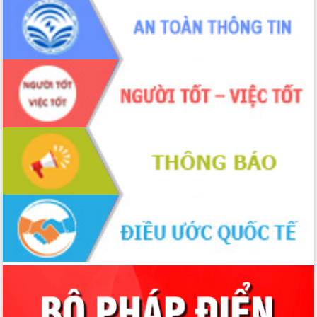
Chuyển đổi số 'mở đường' cho nông
nghiệp Đắk Lắk tăng trưởng bứt phá
Triển khai đồng bộ đo đạc, lập hồ sơ
địa chính, hoàn thiện cơ sở dữ liệu đất
đai
Ứng dụng sinh trắc học - Bước tiến
trong hành trình chuyển đổi số tại Đắk
Lắk
Đắk Lắk nâng cao hiệu quả công tác
Đảng từ Sổ tay đảng viên điện tử
Đắk Lắk đẩy mạnh nuôi biển công
nghệ, hướng tới phát triển thủy sản
bền vững
Tập huấn nâng cao năng lực triển khai
chuyển đổi số cho cán bộ, công chức
cấp xã
Đắk Lắk phát động hưởng ứng Ngày
Quyền của người tiêu dùng Việt Nam
2026
Đẩy mạnh cải cách hành chính, quyết
tâm đạt được mục tiêu tăng trưởng