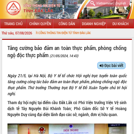
|
Vietnamese
English
TRANG CHỦ
CHÍNH QUYỀN
CÔNG DÂN
DOANH NGHIỆP
DU KHÁCH
Thứ sáu, 07/08/2026
O MỪNG ĐẾN VỚI CỔNG THÔNG TIN ĐIỆN TỬ TỈNH ĐẮK LẮK
GIỚI THIỆU
Tăng cường bảo đảm an toàn thực phẩm, phòng chống
ngộ độc thực phẩm
(21/05/2024, 14:43)
LÃNH ĐẠO UBND TỈNH
Đọc bài viết
TIN TỨC SỰ KIỆN
Ngày 21/5, tại Hà Nội, Bộ Y tế tổ chức Hội nghị trực tuyến toàn quốc
SỞ, BAN, NGÀNH
tăng cường công tác bảo đảm an toàn thực phẩm, phòng chống ngộ độc
thực phẩm. Thứ trưởng Thường trực Bộ Y tế Đỗ Xuân Tuyên chủ trì hội
UBND CÁC XÃ, PHƯỜNG
nghị.
Tham dự hội nghị tại điểm cầu Đắk Lắk có Phó Viện trưởng Viện Vệ sinh
THÔNG TIN CHỈ ĐẠO ĐIỀU HÀNH
dịch tễ Tây Nguyên Bùi Khánh Toàn; Phó Giám đốc Sở Y tế Hoàng
Nguyên Duy cùng đại diện lãnh đạo các sở, ngành, đơn vị hữu quan.
HỆ THỐNG VĂN BẢN
VĂN BẢN HĐND TỈNH