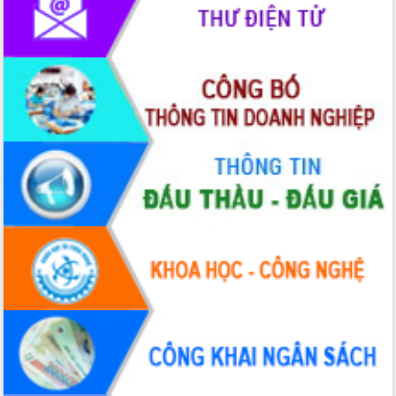
Hòn Yến phát triển du lịch gắn với bảo
tồn biển
Lấy ý kiến điều chỉnh Quy hoạch tỉnh
Đắk Lắk thời kỳ 2021-2030, tầm nhìn
đến năm 2050
Phát động chiến dịch 30 ngày đêm
giải phóng mặt bằng Tuyến đường bộ
ven biển
Đắk Lắk nỗ lực thúc đẩy tăng trưởng
kinh tế từ 10% trở lên trong Quý
II/2026
Đắk Lắk ký kết thỏa thuận hợp tác về
chuyển đổi số giai đoạn 2026 – 2030
với Tập đoàn Bưu chính Viễn thông
Việt Nam
Thứ trưởng Bộ Y tế làm việc với tỉnh
Đắk Lắk về phát triển nhân lực y tế
cho trạm y tế cấp xã
Du lịch Đắk Lắk nâng tầm trải nghiệm
du khách thông qua Hệ thống cơ sở dữ
liệu và Bản đồ số