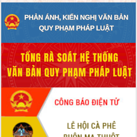
Hội thảo góp ý hồ sơ điều chỉnh quy
hoạch tỉnh Đắk Lắk thời kỳ 2021-2030,
tầm nhìn đến năm 2050
Nâng cao hiệu quả hoạt động của các
doanh nghiệp nhà nước
Hội nghị triển khai kết nối mạng
truyền số liệu chuyên dùng phục vụ cơ
quan Đảng, Nhà nước
Lễ phát động chuỗi hoạt động chung
tay làm sạch môi trường
Xã Ea Kar bước chuyển mình trong
công tác cải cách hành chính mô hình
mới
UBND tỉnh họp báo định kỳ tháng 4
năm 2026
Hội thảo khoa học “Giải pháp thúc đẩy
phát triển nền kinh tế xanh tại tỉnh
Đắk Lắk”
Tăng cường giám sát, đôn đốc thực
hiện nhiệm vụ quản lý tài sản công
hàng tuần