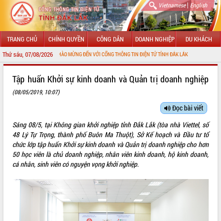
|
Vietnamese
English
TRANG CHỦ
CHÍNH QUYỀN
CÔNG DÂN
DOANH NGHIỆP
DU KHÁCH
Thứ sáu, 07/08/2026
CHÀO MỪNG ĐẾN VỚI CỔNG THÔNG TIN ĐIỆN TỬ TỈNH ĐẮK LẮK
GIỚI THIỆU
Tập huấn Khởi sự kinh doanh và Quản trị doanh nghiệp
(08/05/2019, 10:07)
LÃNH ĐẠO UBND TỈNH
Đọc bài viết
TIN TỨC SỰ KIỆN
Sáng 08/5, tại Không gian khởi nghiệp tỉnh Đắk Lắk (tòa nhà Viettel, số
SỞ, BAN, NGÀNH
48 Lý Tự Trọng, thành phố Buôn Ma Thuột), Sở Kế hoạch và Đầu tư tổ
chức lớp tập huấn Khởi sự kinh doanh và Quản trị doanh nghiệp cho hơn
UBND CÁC XÃ, PHƯỜNG
50 học viên là chủ doanh nghiệp, nhân viên kinh doanh, hộ kinh doanh,
cá nhân, sinh viên có nguyện vọng khởi nghiệp.
THÔNG TIN CHỈ ĐẠO ĐIỀU HÀNH
HỆ THỐNG VĂN BẢN
VĂN BẢN HĐND TỈNH