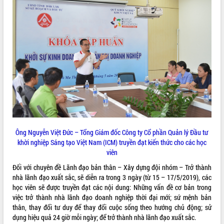
VIDEO
Loading the player...
Khám bệnh, cấp phát thuốc miễn phí
và tặng quà người dân xã Cư Pui
Hội nghị UBND tỉnh Đắk Lắk thường kỳ
tháng 7/2026
Lễ truy tặng danh hiệu “Bà Mẹ Việt
Nam Anh hùng” và trao Huân chương
Lao động
ALBUM ẢNH
UBND tỉnh Đắk Lắk triển khai nhiệm
Ông Nguyễn Việt Đức – Tổng Giám đốc Công ty Cổ phần Quản lý Đầu tư
vụ 6 tháng cuối năm 2026
khời nghiệp Sáng tạo Việt Nam (ICM) truyền đạt kiến thức cho các học
Kỳ họp thứ Hai, Hội đồng nhân dân
viên
tỉnh khóa XI quyết nghị nhiều nội dung
Đối với chuyên đề Lãnh đạo bản thân – Xây dựng đội nhóm – Trở thành
quan trọng
nhà lãnh đạo xuất sắc, sẽ diễn ra trong 3 ngày (từ 15 – 17/5/2019), các
Bí thư Tỉnh ủy Lương Nguyễn Minh
học viên sẽ được truyền đạt các nội dung: Những vấn đề cơ bản trong
Triết thăm, tặng quà người có công với
việc trở thành nhà lãnh đạo doanh nghiệp thời đại mới; sứ mệnh bản
cách mạng
thân, thay đổi tư duy để thay đổi cuộc sống theo hướng chủ động; sử
Rà soát, hoàn thiện hệ thống thiết chế
dụng hiệu quả 24 giờ mỗi ngày; để trở thành nhà lãnh đạo xuất sắc.
văn hóa, thể thao đáp ứng yêu cầu
LIÊN KẾT WEB