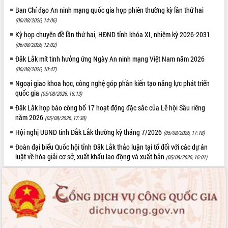
phá cơ chế - Hợp tác công tư
Ban Chỉ đạo An ninh mạng quốc gia họp phiên thường kỳ lần thứ hai
Đề án 06 tạo bước ngoặt đột phá trong
(06/08/2026, 14:06)
cải cách hành chính tỉnh Đắk Lắk
Kỳ họp chuyên đề lần thứ hai, HĐND tỉnh khóa XI, nhiệm kỳ 2026-2031
Kết nối tour, đẩy mạnh chuyển đổi số
(06/08/2026, 12:02)
để phát triển du lịch Đắk Lắk
Đắk Lắk mít tinh hưởng ứng Ngày An ninh mạng Việt Nam năm 2026
Khởi động Dự án Đầu tư xây dựng hạ
(06/08/2026, 10:47)
tầng kỹ thuật Cụm công nghiệp Tân
Ngoại giao khoa học, công nghệ góp phần kiến tạo năng lực phát triển
Tiến
quốc gia
(05/08/2026, 18:13)
Gặp mặt các cơ quan báo chí nhân Kỷ
niệm 101 năm Ngày Báo chí Cách
Đắk Lắk họp báo công bố 17 hoạt động đặc sắc của Lễ hội Sầu riêng
mạng Việt Nam
năm 2026
(05/08/2026, 17:30)
Đắk Lắk sơ kết 4 năm triển khai thực
Hội nghị UBND tỉnh Đắk Lắk thường kỳ tháng 7/2026
(05/08/2026, 17:18)
hiện Đề án 06 của Chính phủ
Đoàn đại biểu Quốc hội tỉnh Đắk Lắk thảo luận tại tổ đối với các dự án
Họp báo thông tin về Hội nghị Công bố
luật về hòa giải cơ sở, xuất khẩu lao động và xuất bản
(05/08/2026, 16:01)
Quy hoạch và Xúc tiến đầu tư tỉnh Đắk
Lắk
Khơi thông điểm nghẽn, đẩy nhanh
giải ngân vốn khắc phục thiên tai
HĐND tỉnh thông qua điều chỉnh Quy
hoạch tỉnh thời kỳ 2021-2030