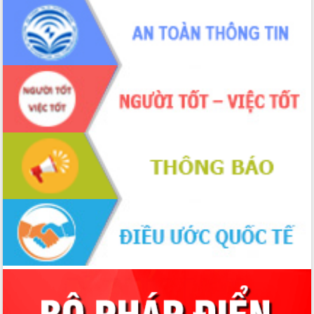
Tập huấn ứng dụng trí tuệ nhân tạo (AI)
trong thương mại điện tử năm 2026
Đoàn đại biểu Quốc hội tỉnh Đắk Lắk
trao đổi thông tin trước Kỳ họp thứ
nhất, Quốc hội khóa XVI
Quyết liệt cải cách hành chính, khơi
thông nguồn lực phát triển
Nâng cao hiệu lực, hiệu quả HĐND
tỉnh thông qua hiện đại hóa hành chính
Xã Ea Phê gắn cải cách hành chính với
chuyển đổi số
Phó Chủ tịch Thường trực UBND tỉnh
Hồ Thị Nguyên Thảo làm việc tại Trung
tâm Phục vụ hành chính công xã Ea
Phê
Xây dựng nền hành chính số đồng
hành cùng nông dân dân, doanh nghiệp
Giai đoạn 2026-2030, Đắk Lắk phấn
đấu có 77% xã đạt chuẩn nông thôn
mới