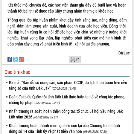
Kết thúc mỗi chuyên đề, các học viên tham gia đầy đủ buổi học và hoàn
phát triển mới
thành tốt bài thi sẽ được cấp Giấy chứng nhận tham gia khóa học.
Thường trực HĐND tỉnh Đắk Lắk gặp
mặt Đoàn chuyên gia y tế TP. Hồ Chí
Thông qua lớp tập huấn nhằm khơi dậy tính sáng tạo, năng động, dám
Minh
nghĩ, dám làm trong sản xuất, kinh doanh của các học viên. Đồng thời,
THỐNG KÊ TRUY CẬP
lớp tập huấn cũng là cơ hội để các học viên chia sẻ những ý tưởng khởi
Lễ truy điệu và an táng hài cốt liệt sĩ
nghiệp, khát vọng lập thân, lập nghiệp, phát triển các mô hình kinh tế,
tại Nghĩa trang Liệt sĩ xã Sơn Hòa
Hôm nay:
23694
góp phần xây dựng và phát triển kinh tế - xã hội tại địa phương.
Bàn giải pháp tháo gỡ khó khăn trong
Tất cả:
66036434
xuất khẩu sầu riêng và triển khai quy
Bá Lục
định EUDR
In
Thứ trưởng Bộ Nông nghiệp và Môi
Các tin khác
trường Nguyễn Hoàng Hiệp khảo sát
vùng trồng và doanh nghiệp đóng gói
Ra mắt “Bản đồ số nông sản, sản phẩm OCOP, du lịch thôn buôn trên nền
sầu riêng tại Đắk Lắk
tảng số của tỉnh Đắk Lắk”
(07/08/2026, 16:46)
Trình diễn nghệ thuật chế biến các
món ăn từ sầu riêng
Đoàn đại biểu Quốc hội tỉnh Đắk Lắk thảo luận tại tổ về công tác phòng,
chống tội phạm
(06/08/2026, 18:32)
Đắk Lắk công bố Quy hoạch và xúc
tiến đầu tư tỉnh
Khẩn trương rà soát, hoàn thiện công tác tổ chức Lễ hội Sầu riêng Đắk
Lắk năm 2026
Ngành cá ngừ Đắk Lắk chủ động thích
(06/08/2026, 18:27)
ứng để giữ vững thị trường xuất khẩu
Khẩn trương hoàn thành các mục tiêu còn lại của Chương trình hành
Diễn đàn Kinh tế tư nhân Việt Nam đột
động số 14 của Tỉnh ủy về phát triển văn hóa
(06/08/2026, 17:30)