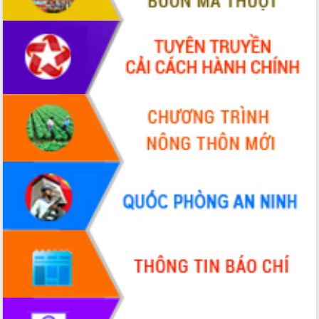
Tháo gỡ những vướng mắc, đẩy mạnh
công tác cải cách thủ tục hành chính
tại Trung tâm Phục vụ hành chính
công tỉnh
Đắk Lắk: Tôn vinh 46 giải pháp tại Hội
thi Sáng tạo Kỹ thuật 2024 - 2025
Đắk Lắk rà soát, điều chỉnh Đề án 190
về phát triển nuôi trồng thủy sản
Phó Chủ tịch UBND tỉnh Đắk Lắk
Trương Công Thái kiểm tra thực địa
Dự án cao tốc Khánh Hòa - Buôn Ma
Thuột
Định vị cà phê Việt Nam như một “di
sản sống” trong dòng chảy toàn cầu
Xây dựng nông thôn mới: Nâng cao đời
sống người dân từ những mô hình thiết
thực
Quyết liệt tháo gỡ vướng mắc, đẩy
nhanh tiến độ các dự án trọng điểm
trong Khu kinh tế Nam Phú Yên