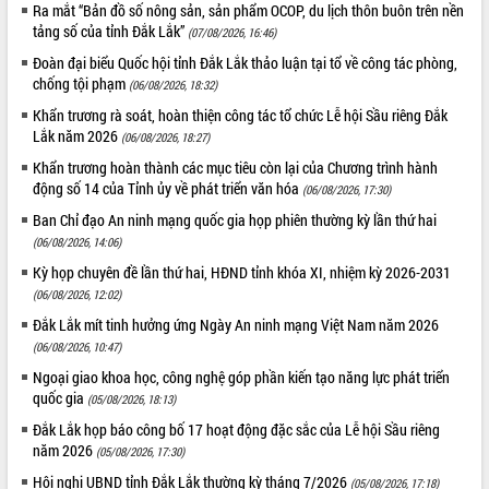
Ra mắt “Bản đồ số nông sản, sản phẩm OCOP, du lịch thôn buôn trên nền
phá cơ chế - Hợp tác công tư
tảng số của tỉnh Đắk Lắk”
(07/08/2026, 16:46)
Đề án 06 tạo bước ngoặt đột phá trong
cải cách hành chính tỉnh Đắk Lắk
Đoàn đại biểu Quốc hội tỉnh Đắk Lắk thảo luận tại tổ về công tác phòng,
chống tội phạm
(06/08/2026, 18:32)
Kết nối tour, đẩy mạnh chuyển đổi số
để phát triển du lịch Đắk Lắk
Khẩn trương rà soát, hoàn thiện công tác tổ chức Lễ hội Sầu riêng Đắk
Lắk năm 2026
Khởi động Dự án Đầu tư xây dựng hạ
(06/08/2026, 18:27)
tầng kỹ thuật Cụm công nghiệp Tân
Khẩn trương hoàn thành các mục tiêu còn lại của Chương trình hành
Tiến
động số 14 của Tỉnh ủy về phát triển văn hóa
(06/08/2026, 17:30)
Gặp mặt các cơ quan báo chí nhân Kỷ
Ban Chỉ đạo An ninh mạng quốc gia họp phiên thường kỳ lần thứ hai
niệm 101 năm Ngày Báo chí Cách
(06/08/2026, 14:06)
mạng Việt Nam
Kỳ họp chuyên đề lần thứ hai, HĐND tỉnh khóa XI, nhiệm kỳ 2026-2031
Đắk Lắk sơ kết 4 năm triển khai thực
(06/08/2026, 12:02)
hiện Đề án 06 của Chính phủ
Đắk Lắk mít tinh hưởng ứng Ngày An ninh mạng Việt Nam năm 2026
Họp báo thông tin về Hội nghị Công bố
(06/08/2026, 10:47)
Quy hoạch và Xúc tiến đầu tư tỉnh Đắk
Lắk
Ngoại giao khoa học, công nghệ góp phần kiến tạo năng lực phát triển
quốc gia
Khơi thông điểm nghẽn, đẩy nhanh
(05/08/2026, 18:13)
giải ngân vốn khắc phục thiên tai
Đắk Lắk họp báo công bố 17 hoạt động đặc sắc của Lễ hội Sầu riêng
HĐND tỉnh thông qua điều chỉnh Quy
năm 2026
(05/08/2026, 17:30)
hoạch tỉnh thời kỳ 2021-2030
Hội nghị UBND tỉnh Đắk Lắk thường kỳ tháng 7/2026
(05/08/2026, 17:18)