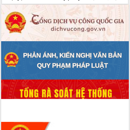
Hội thảo góp ý hồ sơ điều chỉnh quy
hoạch tỉnh Đắk Lắk thời kỳ 2021-2030,
tầm nhìn đến năm 2050
Nâng cao hiệu quả hoạt động của các
doanh nghiệp nhà nước
Hội nghị triển khai kết nối mạng
truyền số liệu chuyên dùng phục vụ cơ
quan Đảng, Nhà nước
Lễ phát động chuỗi hoạt động chung
tay làm sạch môi trường
Xã Ea Kar bước chuyển mình trong
công tác cải cách hành chính mô hình
mới
UBND tỉnh họp báo định kỳ tháng 4
năm 2026
Hội thảo khoa học “Giải pháp thúc đẩy
phát triển nền kinh tế xanh tại tỉnh
Đắk Lắk”
Tăng cường giám sát, đôn đốc thực
hiện nhiệm vụ quản lý tài sản công
hàng tuần