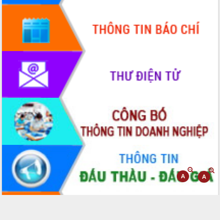
Hòn Yến phát triển du lịch gắn với bảo
tồn biển
Lấy ý kiến điều chỉnh Quy hoạch tỉnh
Đắk Lắk thời kỳ 2021-2030, tầm nhìn
đến năm 2050
Phát động chiến dịch 30 ngày đêm
giải phóng mặt bằng Tuyến đường bộ
ven biển
Đắk Lắk nỗ lực thúc đẩy tăng trưởng
kinh tế từ 10% trở lên trong Quý
II/2026
Đắk Lắk ký kết thỏa thuận hợp tác về
chuyển đổi số giai đoạn 2026 – 2030
với Tập đoàn Bưu chính Viễn thông
Việt Nam
Thứ trưởng Bộ Y tế làm việc với tỉnh
Đắk Lắk về phát triển nhân lực y tế
cho trạm y tế cấp xã
Du lịch Đắk Lắk nâng tầm trải nghiệm
du khách thông qua Hệ thống cơ sở dữ
liệu và Bản đồ số