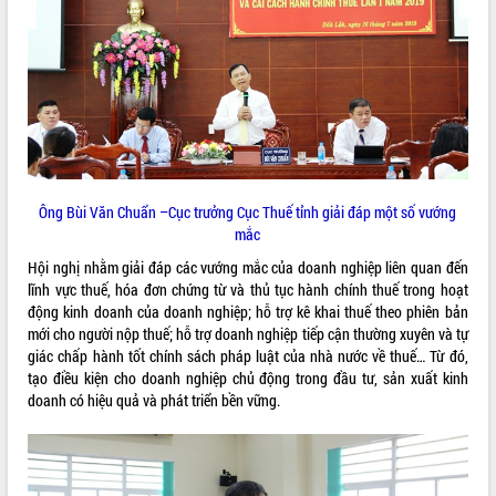
VIDEO
Loading the player...
Khám bệnh, cấp phát thuốc miễn phí
và tặng quà người dân xã Cư Pui
Hội nghị UBND tỉnh Đắk Lắk thường kỳ
tháng 7/2026
Lễ truy tặng danh hiệu “Bà Mẹ Việt
Ông Bùi Văn Chuẩn –Cục trưởng Cục Thuế tỉnh giải đáp một số vướng
Nam Anh hùng” và trao Huân chương
mắc
Lao động
Hội nghị nhằm giải đáp các vướng mắc của doanh nghiệp liên quan đến
ALBUM ẢNH
UBND tỉnh Đắk Lắk triển khai nhiệm
lĩnh vực thuế, hóa đơn chứng từ và thủ tục hành chính thuế trong hoạt
vụ 6 tháng cuối năm 2026
động kinh doanh của doanh nghiệp; hỗ trợ kê khai thuế theo phiên bản
Kỳ họp thứ Hai, Hội đồng nhân dân
mới cho người nộp thuế; hỗ trợ doanh nghiệp tiếp cận thường xuyên và tự
tỉnh khóa XI quyết nghị nhiều nội dung
giác chấp hành tốt chính sách pháp luật của nhà nước về thuế… Từ đó,
quan trọng
tạo điều kiện cho doanh nghiệp chủ động trong đầu tư, sản xuất kinh
Bí thư Tỉnh ủy Lương Nguyễn Minh
doanh có hiệu quả và phát triển bền vững.
Triết thăm, tặng quà người có công với
cách mạng
Rà soát, hoàn thiện hệ thống thiết chế
văn hóa, thể thao đáp ứng yêu cầu
LIÊN KẾT WEB