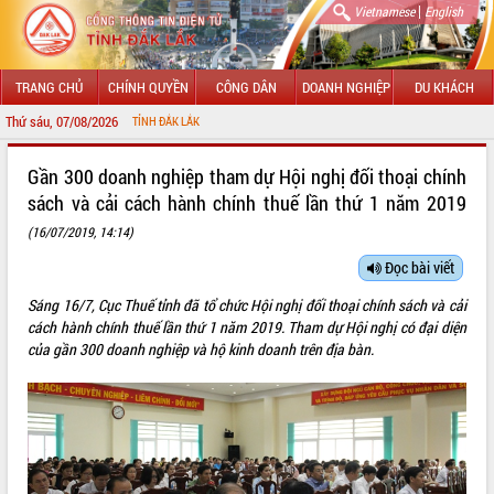
|
Vietnamese
English
TRANG CHỦ
CHÍNH QUYỀN
CÔNG DÂN
DOANH NGHIỆP
DU KHÁCH
Thứ sáu, 07/08/2026
NG TIN ĐIỆN TỬ TỈNH ĐẮK LẮK
GIỚI THIỆU
Gần 300 doanh nghiệp tham dự Hội nghị đối thoại chính
sách và cải cách hành chính thuế lần thứ 1 năm 2019
LÃNH ĐẠO UBND TỈNH
(16/07/2019, 14:14)
TIN TỨC SỰ KIỆN
Đọc bài viết
SỞ, BAN, NGÀNH
Sáng 16/7, Cục Thuế tỉnh đã tổ chức Hội nghị đối thoại chính sách và cải
cách hành chính thuế lần thứ 1 năm 2019. Tham dự Hội nghị có đại diện
UBND CÁC XÃ, PHƯỜNG
của gần 300 doanh nghiệp và hộ kinh doanh trên địa bàn.
THÔNG TIN CHỈ ĐẠO ĐIỀU HÀNH
HỆ THỐNG VĂN BẢN
VĂN BẢN HĐND TỈNH