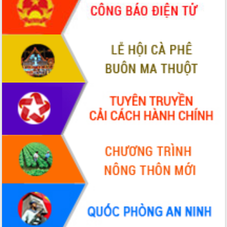
Tháo gỡ những vướng mắc, đẩy mạnh
công tác cải cách thủ tục hành chính
tại Trung tâm Phục vụ hành chính
công tỉnh
Đắk Lắk: Tôn vinh 46 giải pháp tại Hội
thi Sáng tạo Kỹ thuật 2024 - 2025
Đắk Lắk rà soát, điều chỉnh Đề án 190
về phát triển nuôi trồng thủy sản
Phó Chủ tịch UBND tỉnh Đắk Lắk
Trương Công Thái kiểm tra thực địa
Dự án cao tốc Khánh Hòa - Buôn Ma
Thuột
Định vị cà phê Việt Nam như một “di
sản sống” trong dòng chảy toàn cầu
Xây dựng nông thôn mới: Nâng cao đời
sống người dân từ những mô hình thiết
thực
Quyết liệt tháo gỡ vướng mắc, đẩy
nhanh tiến độ các dự án trọng điểm
trong Khu kinh tế Nam Phú Yên