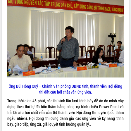
phát triển mới
Thường trực HĐND tỉnh Đắk Lắk gặp
mặt Đoàn chuyên gia y tế TP. Hồ Chí
Minh
THỐNG KÊ TRUY CẬP
Lễ truy điệu và an táng hài cốt liệt sĩ
tại Nghĩa trang Liệt sĩ xã Sơn Hòa
Hôm nay:
6505
Bàn giải pháp tháo gỡ khó khăn trong
Tất cả:
66051828
xuất khẩu sầu riêng và triển khai quy
định EUDR
Thứ trưởng Bộ Nông nghiệp và Môi
trường Nguyễn Hoàng Hiệp khảo sát
vùng trồng và doanh nghiệp đóng gói
sầu riêng tại Đắk Lắk
Ông Bùi Hồng Quý – Chánh Văn phòng UBND tỉnh, thành viên Hội đồng
Trình diễn nghệ thuật chế biến các
thi đặt câu hỏi chất vấn ứng viên.
món ăn từ sầu riêng
Trong thời gian 45 phút, các thí sinh lần lượt trình bày đề án do mình xây
Đắk Lắk công bố Quy hoạch và xúc
dựng theo thứ tự đã bốc thăm bằng công cụ trình chiếu Power Point và
tiến đầu tư tỉnh
trả lời câu hỏi chất vấn của 04 thành viên Hội đồng thi tuyển (bốc thăm
Ngành cá ngừ Đắk Lắk chủ động thích
ngẫu nhiên). Hội đồng thi cũng đánh giá các ứng viên về kỹ năng trình
ứng để giữ vững thị trường xuất khẩu
bày, giao tiếp, ứng xử, giải quyết tình huống quản lý…
Diễn đàn Kinh tế tư nhân Việt Nam đột