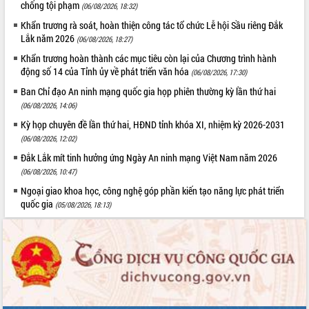
Hội thảo góp ý hồ sơ điều chỉnh quy
chống tội phạm
(06/08/2026, 18:32)
hoạch tỉnh Đắk Lắk thời kỳ 2021-2030,
Khẩn trương rà soát, hoàn thiện công tác tổ chức Lễ hội Sầu riêng Đắk
tầm nhìn đến năm 2050
Lắk năm 2026
(06/08/2026, 18:27)
Nâng cao hiệu quả hoạt động của các
Khẩn trương hoàn thành các mục tiêu còn lại của Chương trình hành
doanh nghiệp nhà nước
động số 14 của Tỉnh ủy về phát triển văn hóa
(06/08/2026, 17:30)
Hội nghị triển khai kết nối mạng
Ban Chỉ đạo An ninh mạng quốc gia họp phiên thường kỳ lần thứ hai
truyền số liệu chuyên dùng phục vụ cơ
(06/08/2026, 14:06)
quan Đảng, Nhà nước
Kỳ họp chuyên đề lần thứ hai, HĐND tỉnh khóa XI, nhiệm kỳ 2026-2031
Lễ phát động chuỗi hoạt động chung
tay làm sạch môi trường
(06/08/2026, 12:02)
Xã Ea Kar bước chuyển mình trong
Đắk Lắk mít tinh hưởng ứng Ngày An ninh mạng Việt Nam năm 2026
công tác cải cách hành chính mô hình
(06/08/2026, 10:47)
mới
Ngoại giao khoa học, công nghệ góp phần kiến tạo năng lực phát triển
UBND tỉnh họp báo định kỳ tháng 4
quốc gia
(05/08/2026, 18:13)
năm 2026
Hội thảo khoa học “Giải pháp thúc đẩy
phát triển nền kinh tế xanh tại tỉnh
Đắk Lắk”
Tăng cường giám sát, đôn đốc thực
hiện nhiệm vụ quản lý tài sản công
hàng tuần