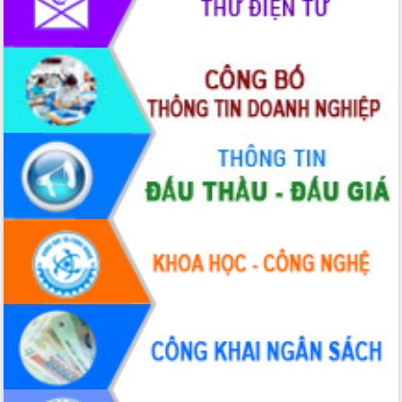
Tập huấn ứng dụng trí tuệ nhân tạo (AI)
trong thương mại điện tử năm 2026
Đoàn đại biểu Quốc hội tỉnh Đắk Lắk
trao đổi thông tin trước Kỳ họp thứ
nhất, Quốc hội khóa XVI
Quyết liệt cải cách hành chính, khơi
thông nguồn lực phát triển
Nâng cao hiệu lực, hiệu quả HĐND
tỉnh thông qua hiện đại hóa hành chính
Xã Ea Phê gắn cải cách hành chính với
chuyển đổi số
Phó Chủ tịch Thường trực UBND tỉnh
Hồ Thị Nguyên Thảo làm việc tại Trung
tâm Phục vụ hành chính công xã Ea
Phê
Xây dựng nền hành chính số đồng
hành cùng nông dân dân, doanh nghiệp
Giai đoạn 2026-2030, Đắk Lắk phấn
đấu có 77% xã đạt chuẩn nông thôn
mới