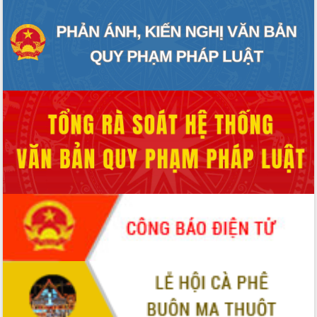
Tháo gỡ những vướng mắc, đẩy mạnh
công tác cải cách thủ tục hành chính
tại Trung tâm Phục vụ hành chính
công tỉnh
Đắk Lắk: Tôn vinh 46 giải pháp tại Hội
thi Sáng tạo Kỹ thuật 2024 - 2025
Đắk Lắk rà soát, điều chỉnh Đề án 190
về phát triển nuôi trồng thủy sản
Phó Chủ tịch UBND tỉnh Đắk Lắk
Trương Công Thái kiểm tra thực địa
Dự án cao tốc Khánh Hòa - Buôn Ma
Thuột
Định vị cà phê Việt Nam như một “di
sản sống” trong dòng chảy toàn cầu
Xây dựng nông thôn mới: Nâng cao đời
sống người dân từ những mô hình thiết
thực
Quyết liệt tháo gỡ vướng mắc, đẩy
nhanh tiến độ các dự án trọng điểm
trong Khu kinh tế Nam Phú Yên