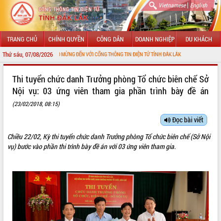
|
Vietnamese
English
TRANG CHỦ
CHÍNH QUYỀN
CÔNG DÂN
DOANH NGHIỆP
DU KHÁCH
Thứ sáu, 07/08/2026
CHÀO MỪNG ĐẾN VỚI CỔNG THÔNG TIN ĐIỆN TỬ TỈNH ĐẮK LẮK
GIỚI THIỆU
Thi tuyển chức danh Trưởng phòng Tổ chức biên chế Sở
Nội vụ: 03 ứng viên tham gia phần trình bày đề án
LÃNH ĐẠO UBND TỈNH
(23/02/2018, 08:15)
TIN TỨC SỰ KIỆN
Đọc bài viết
SỞ, BAN, NGÀNH
Chiều 22/02, Kỳ thi tuyển chức danh Trưởng phòng Tổ chức biên chế (Sở Nội
vụ) bước vào phần thi trình bày đề án với 03 ứng viên tham gia.
UBND CÁC XÃ, PHƯỜNG
THÔNG TIN CHỈ ĐẠO ĐIỀU HÀNH
HỆ THỐNG VĂN BẢN
VĂN BẢN HĐND TỈNH