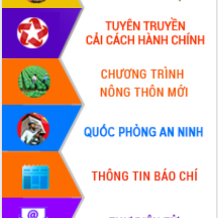
Hòn Yến phát triển du lịch gắn với bảo
tồn biển
Lấy ý kiến điều chỉnh Quy hoạch tỉnh
Đắk Lắk thời kỳ 2021-2030, tầm nhìn
đến năm 2050
Phát động chiến dịch 30 ngày đêm
giải phóng mặt bằng Tuyến đường bộ
ven biển
Đắk Lắk nỗ lực thúc đẩy tăng trưởng
kinh tế từ 10% trở lên trong Quý
II/2026
Đắk Lắk ký kết thỏa thuận hợp tác về
chuyển đổi số giai đoạn 2026 – 2030
với Tập đoàn Bưu chính Viễn thông
Việt Nam
Thứ trưởng Bộ Y tế làm việc với tỉnh
Đắk Lắk về phát triển nhân lực y tế
cho trạm y tế cấp xã
Du lịch Đắk Lắk nâng tầm trải nghiệm
du khách thông qua Hệ thống cơ sở dữ
liệu và Bản đồ số