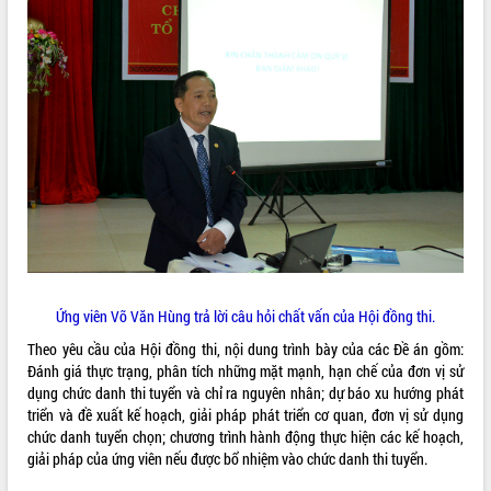
VIDEO
Loading the player...
Khám bệnh, cấp phát thuốc miễn phí
và tặng quà người dân xã Cư Pui
Hội nghị UBND tỉnh Đắk Lắk thường kỳ
tháng 7/2026
Lễ truy tặng danh hiệu “Bà Mẹ Việt
Nam Anh hùng” và trao Huân chương
Lao động
ALBUM ẢNH
UBND tỉnh Đắk Lắk triển khai nhiệm
vụ 6 tháng cuối năm 2026
Ứng viên Võ Văn Hùng trả lời câu hỏi chất vấn của Hội đồng thi.
Kỳ họp thứ Hai, Hội đồng nhân dân
tỉnh khóa XI quyết nghị nhiều nội dung
Theo yêu cầu của Hội đồng thi, nội dung trình bày của các Đề án gồm:
quan trọng
Đánh giá thực trạng, phân tích những mặt mạnh, hạn chế của đơn vị sử
dụng chức danh thi tuyển và chỉ ra nguyên nhân; dự báo xu hướng phát
Bí thư Tỉnh ủy Lương Nguyễn Minh
triển và đề xuất kế hoạch, giải pháp phát triển cơ quan, đơn vị sử dụng
Triết thăm, tặng quà người có công với
chức danh tuyển chọn; chương trình hành động thực hiện các kế hoạch,
cách mạng
giải pháp của ứng viên nếu được bổ nhiệm vào chức danh thi tuyển.
Rà soát, hoàn thiện hệ thống thiết chế
văn hóa, thể thao đáp ứng yêu cầu
LIÊN KẾT WEB