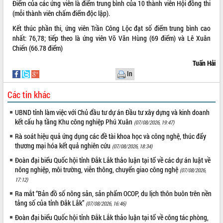
Điểm của các ứng viên là điểm trung bình của 10 thành viên Hội đồng thi
phá cơ chế - Hợp tác công tư
(mỗi thành viên chấm điểm độc lập).
Đề án 06 tạo bước ngoặt đột phá trong
cải cách hành chính tỉnh Đắk Lắk
Kết thúc phần thi, ứng viên Trần Công Lộc đạt số điểm trung bình cao
nhất: 76,78; tiếp theo là ứng viên Võ Văn Hùng (69 điểm) và Lê Xuân
Kết nối tour, đẩy mạnh chuyển đổi số
Chiến (66.78 điểm)
để phát triển du lịch Đắk Lắk
Khởi động Dự án Đầu tư xây dựng hạ
Tuấn Hải
tầng kỹ thuật Cụm công nghiệp Tân
In
Tiến
Các tin khác
Gặp mặt các cơ quan báo chí nhân Kỷ
niệm 101 năm Ngày Báo chí Cách
UBND tỉnh làm việc với Chủ đầu tư dự án Đầu tư xây dựng và kinh doanh
mạng Việt Nam
kết cấu hạ tầng Khu công nghiệp Phú Xuân
(07/08/2026, 19:47)
Đắk Lắk sơ kết 4 năm triển khai thực
Rà soát hiệu quả ứng dụng các đề tài khoa học và công nghệ, thúc đẩy
hiện Đề án 06 của Chính phủ
thương mại hóa kết quả nghiên cứu
(07/08/2026, 18:34)
Họp báo thông tin về Hội nghị Công bố
Quy hoạch và Xúc tiến đầu tư tỉnh Đắk
Đoàn đại biểu Quốc hội tỉnh Đắk Lắk thảo luận tại tổ về các dự án luật về
Lắk
nông nghiệp, môi trường, viễn thông, chuyển giao công nghệ
(07/08/2026,
17:12)
Khơi thông điểm nghẽn, đẩy nhanh
giải ngân vốn khắc phục thiên tai
Ra mắt “Bản đồ số nông sản, sản phẩm OCOP, du lịch thôn buôn trên nền
tảng số của tỉnh Đắk Lắk”
HĐND tỉnh thông qua điều chỉnh Quy
(07/08/2026, 16:46)
hoạch tỉnh thời kỳ 2021-2030
Đoàn đại biểu Quốc hội tỉnh Đắk Lắk thảo luận tại tổ về công tác phòng,