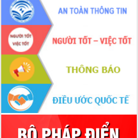
Chuyển đổi số 'mở đường' cho nông
nghiệp Đắk Lắk tăng trưởng bứt phá
Triển khai đồng bộ đo đạc, lập hồ sơ
địa chính, hoàn thiện cơ sở dữ liệu đất
đai
Ứng dụng sinh trắc học - Bước tiến
trong hành trình chuyển đổi số tại Đắk
Lắk
Đắk Lắk nâng cao hiệu quả công tác
Đảng từ Sổ tay đảng viên điện tử
Đắk Lắk đẩy mạnh nuôi biển công
nghệ, hướng tới phát triển thủy sản
bền vững
Tập huấn nâng cao năng lực triển khai
chuyển đổi số cho cán bộ, công chức
cấp xã
Đắk Lắk phát động hưởng ứng Ngày
Quyền của người tiêu dùng Việt Nam
2026
Đẩy mạnh cải cách hành chính, quyết
tâm đạt được mục tiêu tăng trưởng