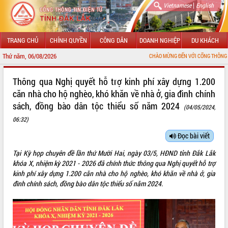
|
Vietnamese
English
TRANG CHỦ
CHÍNH QUYỀN
CÔNG DÂN
DOANH NGHIỆP
DU KHÁCH
Thứ năm, 06/08/2026
CHÀO MỪNG ĐẾN VỚI CỔNG THÔNG TIN ĐIỆN TỬ
GIỚI THIỆU
Thông qua Nghị quyết hỗ trợ kinh phí xây dựng 1.200
căn nhà cho hộ nghèo, khó khăn về nhà ở, gia đình chính
LÃNH ĐẠO UBND TỈNH
sách, đồng bào dân tộc thiểu số năm 2024
(04/05/2024,
TIN TỨC SỰ KIỆN
06:32)
Đọc bài viết
SỞ, BAN, NGÀNH
Tại Kỳ họp chuyên đề lần thứ Mười Hai, ngày 03/5, HĐND tỉnh Đắk Lắk
UBND CÁC XÃ, PHƯỜNG
khóa X, nhiệm kỳ 2021 - 2026 đã chính thức thông qua Nghị quyết hỗ trợ
kinh phí xây dựng 1.200 căn nhà cho hộ nghèo, khó khăn về nhà ở, gia
THÔNG TIN CHỈ ĐẠO ĐIỀU HÀNH
đình chính sách, đồng bào dân tộc thiểu số năm 2024.
HỆ THỐNG VĂN BẢN
VĂN BẢN HĐND TỈNH