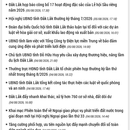
hiện Đề án 06 của Chính phủ
Đắk Lắk họp báo công bố 17 hoạt động đặc sắc của Lễ hội Sầu riêng
năm 2026
Họp báo thông tin về Hội nghị Công bố
(05/08/2026, 17:30)
Quy hoạch và Xúc tiến đầu tư tỉnh Đắk
Hội nghị UBND tỉnh Đắk Lắk thường kỳ tháng 7/2026
(05/08/2026, 17:18)
Lắk
Đoàn đại biểu Quốc hội tỉnh Đắk Lắk thảo luận tại tổ đối với các dự án
Khơi thông điểm nghẽn, đẩy nhanh
luật về hòa giải cơ sở, xuất khẩu lao động và xuất bản
(05/08/2026, 16:01)
giải ngân vốn khắc phục thiên tai
UBND tỉnh làm việc với Tổng Công ty Điện lực miền Trung về bảo đảm
HĐND tỉnh thông qua điều chỉnh Quy
cung ứng điện và phát triển lưới điện
(05/08/2026, 14:00)
hoạch tỉnh thời kỳ 2021-2030
Chủ tịch UBND tỉnh Đỗ Hữu Huy yêu cầu xây dựng thương hiệu, nâng tầm
Hội thảo góp ý hồ sơ điều chỉnh quy
du lịch Đắk Lắk
hoạch tỉnh Đắk Lắk thời kỳ 2021-2030,
(04/08/2026, 21:00)
tầm nhìn đến năm 2050
Thường trực HĐND tỉnh Đắk Lắk tổ chức phiên họp thường kỳ lần thứ
Nâng cao hiệu quả hoạt động của các
nhất trong tháng 8/2026
(04/08/2026, 18:22)
doanh nghiệp nhà nước
UBND tỉnh Đắk Lắk tổng kết công tác thực hiện các luật về quốc phòng
Hội nghị triển khai kết nối mạng
và an ninh
(04/08/2026, 17:46)
truyền số liệu chuyên dùng phục vụ cơ
Đắk Lắk đẩy nhanh khai thác, xử lý hơn 760 cơ sở nhà, đất dôi dư
quan Đảng, Nhà nước
(04/08/2026, 16:00)
Lễ phát động chuỗi hoạt động chung
Khai mạc Phiên toàn thể về Ngoại giao phục vụ phát triển đất nước trong
tay làm sạch môi trường
giai đoạn mới tại Hội nghị Ngoại giao lần thứ 33
(04/08/2026, 14:44)
Xã Ea Kar bước chuyển mình trong
Tăng cường phối hợp, ưu tiên nguồn lực đẩy mạnh chuyển đổi số toàn
công tác cải cách hành chính mô hình
diện ngành giáo dục