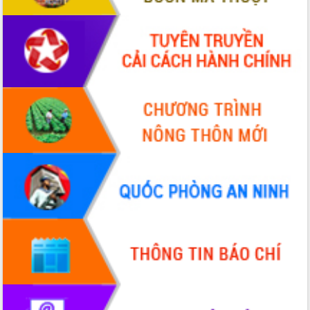
Định vị cà phê Việt Nam như một “di
sản sống” trong dòng chảy toàn cầu
Xây dựng nông thôn mới: Nâng cao đời
sống người dân từ những mô hình thiết
thực
Quyết liệt tháo gỡ vướng mắc, đẩy
nhanh tiến độ các dự án trọng điểm
trong Khu kinh tế Nam Phú Yên
Hòn Yến phát triển du lịch gắn với bảo
tồn biển
Lấy ý kiến điều chỉnh Quy hoạch tỉnh
Đắk Lắk thời kỳ 2021-2030, tầm nhìn
đến năm 2050
Phát động chiến dịch 30 ngày đêm
giải phóng mặt bằng Tuyến đường bộ
ven biển
Đắk Lắk nỗ lực thúc đẩy tăng trưởng
kinh tế từ 10% trở lên trong Quý
II/2026
Đắk Lắk ký kết thỏa thuận hợp tác về