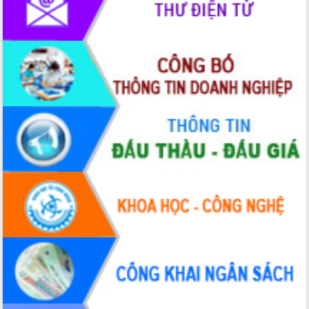
chuyển đổi số giai đoạn 2026 – 2030
với Tập đoàn Bưu chính Viễn thông
Việt Nam
Thứ trưởng Bộ Y tế làm việc với tỉnh
Đắk Lắk về phát triển nhân lực y tế
cho trạm y tế cấp xã
Du lịch Đắk Lắk nâng tầm trải nghiệm
du khách thông qua Hệ thống cơ sở dữ
liệu và Bản đồ số
Tập huấn ứng dụng trí tuệ nhân tạo (AI)
trong thương mại điện tử năm 2026
Đoàn đại biểu Quốc hội tỉnh Đắk Lắk
trao đổi thông tin trước Kỳ họp thứ
nhất, Quốc hội khóa XVI
Quyết liệt cải cách hành chính, khơi
thông nguồn lực phát triển
Nâng cao hiệu lực, hiệu quả HĐND
tỉnh thông qua hiện đại hóa hành chính
Xã Ea Phê gắn cải cách hành chính với
chuyển đổi số
Phó Chủ tịch Thường trực UBND tỉnh