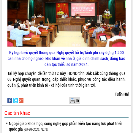
sầu riêng tại Đắk Lắk
Trình diễn nghệ thuật chế biến các
món ăn từ sầu riêng
Đắk Lắk công bố Quy hoạch và xúc
THỐNG KÊ TRUY CẬP
tiến đầu tư tỉnh
Ngành cá ngừ Đắk Lắk chủ động thích
Hôm nay:
14906
ứng để giữ vững thị trường xuất khẩu
Tất cả:
65991048
Diễn đàn Kinh tế tư nhân Việt Nam đột
Kỳ họp biểu quyết thông qua Nghị quyết hỗ trợ kinh phí xây dựng 1.200
phá cơ chế - Hợp tác công tư
căn nhà cho hộ nghèo, khó khăn về nhà ở, gia đình chính sách, đồng bào
dân tộc thiểu số năm 2024.
Đề án 06 tạo bước ngoặt đột phá trong
cải cách hành chính tỉnh Đắk Lắk
Tại kỳ họp chuyên đề lần thứ 12 này, HĐND tỉnh Đắk Lắk cũng thông qua
Kết nối tour, đẩy mạnh chuyển đổi số
08 Nghị quyết quan trọng, cấp thiết khác, phục vụ công tác điều hành,
để phát triển du lịch Đắk Lắk
quản lý, phát triển kinh tế - xã hội của tỉnh thời gian tới.
Khởi động Dự án Đầu tư xây dựng hạ
Tuấn Hải
tầng kỹ thuật Cụm công nghiệp Tân
In
Tiến
Gặp mặt các cơ quan báo chí nhân Kỷ
Các tin khác
niệm 101 năm Ngày Báo chí Cách
mạng Việt Nam
Ngoại giao khoa học, công nghệ góp phần kiến tạo năng lực phát triển
quốc gia
(05/08/2026, 18:13)
Đắk Lắk sơ kết 4 năm triển khai thực