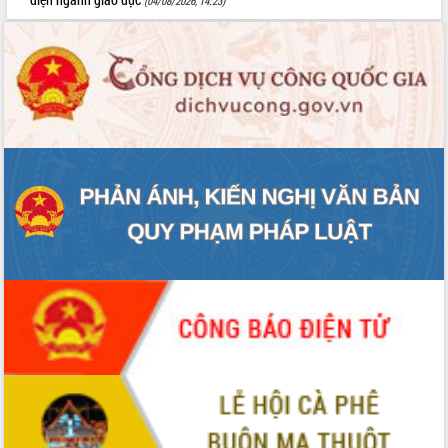
mới
(04/08/2026, 14:23)
UBND tỉnh họp báo định kỳ tháng 4
năm 2026
Hội thảo khoa học “Giải pháp thúc đẩy
phát triển nền kinh tế xanh tại tỉnh
Đắk Lắk”
Tăng cường giám sát, đôn đốc thực
hiện nhiệm vụ quản lý tài sản công
hàng tuần
Tháo gỡ những vướng mắc, đẩy mạnh
công tác cải cách thủ tục hành chính
tại Trung tâm Phục vụ hành chính
công tỉnh
Đắk Lắk: Tôn vinh 46 giải pháp tại Hội
thi Sáng tạo Kỹ thuật 2024 - 2025
Đắk Lắk rà soát, điều chỉnh Đề án 190
về phát triển nuôi trồng thủy sản
Phó Chủ tịch UBND tỉnh Đắk Lắk
Trương Công Thái kiểm tra thực địa
Dự án cao tốc Khánh Hòa - Buôn Ma
Thuột