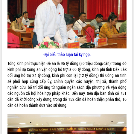
VIDEO
Loading the player...
Bí thư Tỉnh ủy Lương Nguyễn Minh
Triết thăm, tặng quà người có công với
cách mạng
Rà soát, hoàn thiện hệ thống thiết chế
Đại biểu thảo luận tại kỳ họp.
văn hóa, thể thao đáp ứng yêu cầu
phát triển mới
Tổng kinh phí thực hiện Đề án là 96 tỷ đồng (80 triệu đồng/căn); trong đó
Thường trực HĐND tỉnh Đắk Lắk gặp
kinh phí Bộ Công an vận động hỗ trợ là 60 tỷ đồng, kinh phí tỉnh Đắk Lắk
mặt Đoàn chuyên gia y tế TP. Hồ Chí
ALBUM ẢNH
đối ứng hỗ trợ 24 tỷ đồng, kinh phí còn lại (12 tỷ đồng) thì Công an tỉnh
Minh
sẽ phối hợp cùng cấp ủy, chính quyền các huyện, thị xã, thành phố
nghiên cứu, bố trí đối ứng từ nguồn ngân sách địa phương và vận động
Lễ truy điệu và an táng hài cốt liệt sĩ
các nguồn xã hội hóa hợp pháp khác. Đến nay, trên địa bàn tỉnh có 751
tại Nghĩa trang Liệt sĩ xã Sơn Hòa
căn đã khởi công xây dựng, trong đó 152 căn đã hoàn thiện phần thô, 16
Bàn giải pháp tháo gỡ khó khăn trong
căn đã hoàn thành đưa vào sử dụng.
xuất khẩu sầu riêng và triển khai quy
định EUDR
Thứ trưởng Bộ Nông nghiệp và Môi
trường Nguyễn Hoàng Hiệp khảo sát
vùng trồng và doanh nghiệp đóng gói
LIÊN KẾT WEB