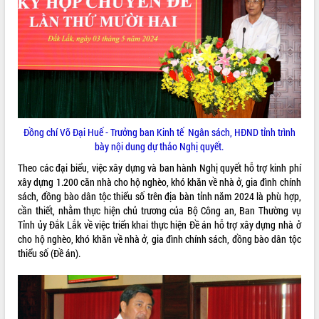
ĐIỂM TIN VĂN BẢN
QUY HOẠCH - KẾ HOẠCH
Đồng chí Võ Đại Huế - Trưởng ban Kinh tế Ngân sách, HĐND tỉnh trình
bày nội dung dự thảo Nghị quyết.
Theo các đại biểu, việc xây dựng và ban hành Nghị quyết hỗ trợ kinh phí
xây dựng 1.200 căn nhà cho hộ nghèo, khó khăn về nhà ở, gia đình chính
sách, đồng bào dân tộc thiểu số trên địa bàn tỉnh năm 2024 là phù hợp,
cần thiết, nhằm thực hiện chủ trương của Bộ Công an, Ban Thường vụ
Tỉnh ủy Đắk Lắk về việc triển khai thực hiện Đề án hỗ trợ xây dựng nhà ở
cho hộ nghèo, khó khăn về nhà ở, gia đình chính sách, đồng bào dân tộc
thiểu số (Đề án).