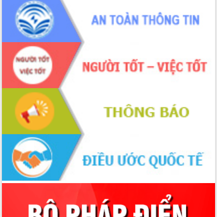
Hồ Thị Nguyên Thảo làm việc tại Trung
tâm Phục vụ hành chính công xã Ea
Phê
Xây dựng nền hành chính số đồng
hành cùng nông dân dân, doanh nghiệp
Giai đoạn 2026-2030, Đắk Lắk phấn
đấu có 77% xã đạt chuẩn nông thôn
mới
Chuyển đổi số 'mở đường' cho nông
nghiệp Đắk Lắk tăng trưởng bứt phá
Triển khai đồng bộ đo đạc, lập hồ sơ
địa chính, hoàn thiện cơ sở dữ liệu đất
đai
Ứng dụng sinh trắc học - Bước tiến
trong hành trình chuyển đổi số tại Đắk
Lắk
Đắk Lắk nâng cao hiệu quả công tác
Đảng từ Sổ tay đảng viên điện tử
Đắk Lắk đẩy mạnh nuôi biển công
nghệ, hướng tới phát triển thủy sản
bền vững