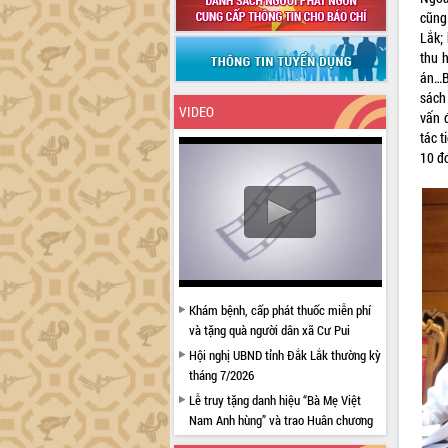
cũng
Lắk;
thu 
án…B
sách
VIDEO
vấn 
tác t
10 đ
Khám bệnh, cấp phát thuốc miễn phí
và tặng quà người dân xã Cư Pui
Hội nghị UBND tỉnh Đắk Lắk thường kỳ
tháng 7/2026
Lễ truy tặng danh hiệu “Bà Mẹ Việt
Nam Anh hùng” và trao Huân chương
Lao động