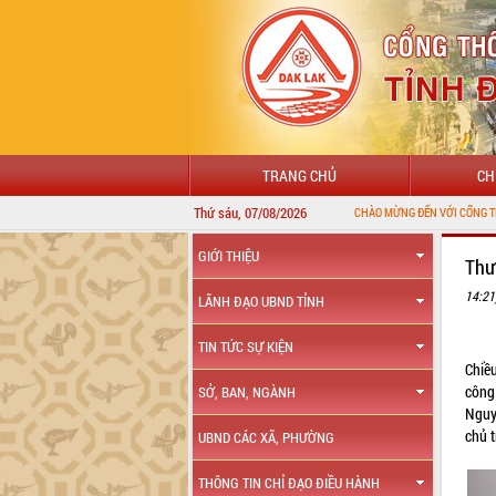
TRANG CHỦ
CH
Thứ sáu, 07/08/2026
GIỚI THIỆU
Thư
14:21
LÃNH ĐẠO UBND TỈNH
TIN TỨC SỰ KIỆN
Chiề
công
SỞ, BAN, NGÀNH
Nguy
chủ t
UBND CÁC XÃ, PHƯỜNG
THÔNG TIN CHỈ ĐẠO ĐIỀU HÀNH