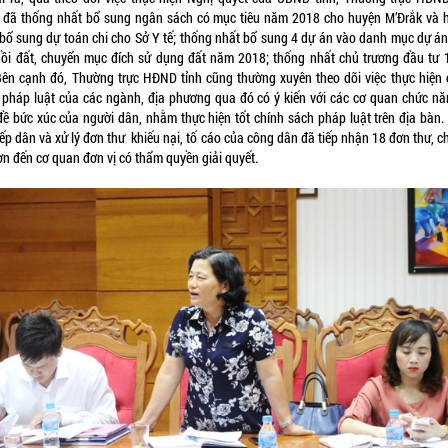
 đã thống nhất bổ sung ngân sách có mục tiêu năm 2018 cho huyện M’Đrắk và 
 bổ sung dự toán chi cho Sở Y tế; thống nhất bổ sung 4 dự án vào danh mục dự án
hồi đất, chuyển mục đích sử dụng đất năm 2018; thống nhất chủ trương đầu tư 
ên cạnh đó, Thường trực HĐND tỉnh cũng thường xuyên theo dõi việc thực hiện 
 pháp luật của các ngành, địa phương qua đó có ý kiến với các cơ quan chức nă
đề bức xúc của người dân, nhằm thực hiện tốt chính sách pháp luật trên địa bàn.
iếp dân và xử lý đơn thư khiếu nại, tố cáo của công dân đã tiếp nhận 18 đơn thư, 
ơn đến cơ quan đơn vị có thẩm quyền giải quyết.