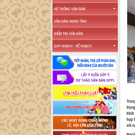
HỆ THỐNG VĂN BẢN
VĂN BẢN HĐND TỈNH
ĐIỂM TIN VĂN BẢN
QUY HOẠCH - KẾ HOẠCH
Tron
trọn
trìn
họp t
với 
Ngoà