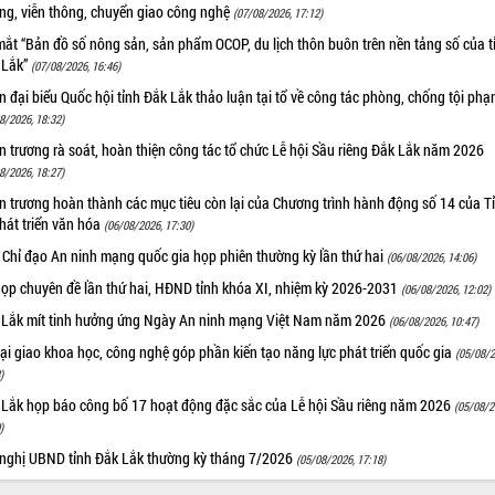
ờng, viễn thông, chuyển giao công nghệ
(07/08/2026, 17:12)
ắt “Bản đồ số nông sản, sản phẩm OCOP, du lịch thôn buôn trên nền tảng số của t
 Lắk”
(07/08/2026, 16:46)
 đại biểu Quốc hội tỉnh Đắk Lắk thảo luận tại tổ về công tác phòng, chống tội ph
8/2026, 18:32)
 trương rà soát, hoàn thiện công tác tổ chức Lễ hội Sầu riêng Đắk Lắk năm 2026
8/2026, 18:27)
 trương hoàn thành các mục tiêu còn lại của Chương trình hành động số 14 của T
hát triển văn hóa
(06/08/2026, 17:30)
 Chỉ đạo An ninh mạng quốc gia họp phiên thường kỳ lần thứ hai
(06/08/2026, 14:06)
họp chuyên đề lần thứ hai, HĐND tỉnh khóa XI, nhiệm kỳ 2026-2031
(06/08/2026, 12:02)
 Lắk mít tinh hưởng ứng Ngày An ninh mạng Việt Nam năm 2026
(06/08/2026, 10:47)
i giao khoa học, công nghệ góp phần kiến tạo năng lực phát triển quốc gia
(05/08/2
)
 Lắk họp báo công bố 17 hoạt động đặc sắc của Lễ hội Sầu riêng năm 2026
(05/08/2
)
 nghị UBND tỉnh Đắk Lắk thường kỳ tháng 7/2026
(05/08/2026, 17:18)