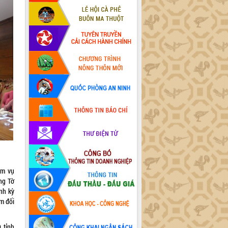
ệm vụ
ng Tờ
nh kỳ
ệm đối
 tỉnh