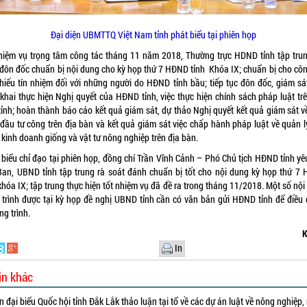
Đại diện UBMTTQ Việt Nam tỉnh phát biểu tại phiên họp
hiệm vụ trọng tâm công tác tháng 11 năm 2018, Thường trực HDND tỉnh tập trun
 đôn đốc chuẩn bị nội dung cho kỳ họp thứ 7 HĐND tỉnh Khóa IX; chuẩn bị cho côn
phiếu tín nhiệm đối với những người do HĐND tỉnh bầu; tiếp tục đôn đốc, giám sát
 khai thực hiện Nghị quyết của HĐND tỉnh, việc thực hiện chính sách pháp luật tr
tỉnh; hoàn thành báo cáo kết quả giám sát, dự thảo Nghị quyết kết quả giám sát về
 đầu tư công trên địa bàn và kết quả giám sát việc chấp hành pháp luật về quản l
 kinh doanh giống và vật tư nông nghiệp trên địa bàn.
 biểu chỉ đạo tại phiên họp, đồng chí Trần Vĩnh Cảnh – Phó Chủ tịch HĐND tỉnh yê
Ban, UBND tỉnh tập trung rà soát đánh chuẩn bị tốt cho nội dung kỳ họp thứ 7
khóa IX; tập trung thực hiện tốt nhiệm vụ đã đề ra trong tháng 11/2018. Một số nộ
 trình được tại kỳ họp đề nghị UBND tỉnh cần có văn bản gửi HĐND tỉnh để điều 
ng trình.
K
In
in khác
 đại biểu Quốc hội tỉnh Đắk Lắk thảo luận tại tổ về các dự án luật về nông nghiệp,