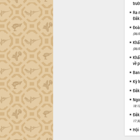
trường Nguyễn Hoàng Hiệp khảo sát
trư
vùng trồng và doanh nghiệp đóng gói
Ra m
sầu riêng tại Đắk Lắk
Đắk
Trình diễn nghệ thuật chế biến các
Đoàn
món ăn từ sầu riêng
(06/0
Đắk Lắk công bố Quy hoạch và xúc
tiến đầu tư tỉnh
Khẩn
(06/0
Ngành cá ngừ Đắk Lắk chủ động thích
ứng để giữ vững thị trường xuất khẩu
Khẩn
về p
Diễn đàn Kinh tế tư nhân Việt Nam đột
phá cơ chế - Hợp tác công tư
Ban
Đề án 06 tạo bước ngoặt đột phá trong
Kỳ 
cải cách hành chính tỉnh Đắk Lắk
Đắk
Kết nối tour, đẩy mạnh chuyển đổi số
để phát triển du lịch Đắk Lắk
Ngoạ
Khởi động Dự án Đầu tư xây dựng hạ
18:13
tầng kỹ thuật Cụm công nghiệp Tân
Đắk
Tiến
17:30
Gặp mặt các cơ quan báo chí nhân Kỷ
Hội
niệm 101 năm Ngày Báo chí Cách
mạng Việt Nam