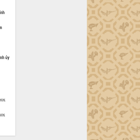
ỉnh
ạm
ỉnh ủy
026,
026,