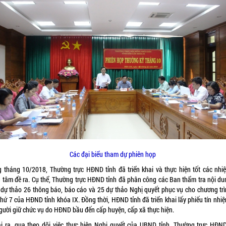
Các đại biểu tham dự phiên họp
g tháng 10/2018, Thường trực HĐND tỉnh đã triển khai và thực hiện tốt các nhi
g tâm đề ra. Cụ thể, Thường trực HĐND tỉnh đã phân công các Ban thẩm tra nội du
h dự thảo 26 thông báo, báo cáo và 25 dự thảo Nghị quyết phục vụ cho chương trì
hứ 7 của HĐND tỉnh khóa IX. Đồng thời, HĐND tỉnh đã triển khai lấy phiếu tín nhi
người giữ chức vụ do HĐND bầu đến cấp huyện, cấp xã thực hiện.
i ra, qua theo dõi việc thực hiện Nghị quyết của UBND tỉnh, Thường trực HĐND