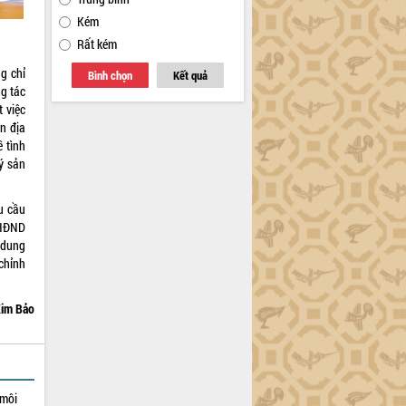
Kém
Rất kém
g chỉ
Bình chọn
Kết quả
g tác
 việc
ên địa
 tình
ý sản
u cầu
 HĐND
i dung
chỉnh
im Bảo
 môi