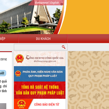
|
Vietnamese
English
IỆP
DU KHÁCH
CHÀO MỪNG ĐẾN VỚI CỔNG THÔNG TIN ĐIỆN TỬ TỈNH ĐẮK LẮK
/2018,
viết
t quả
g chí
 tỉnh