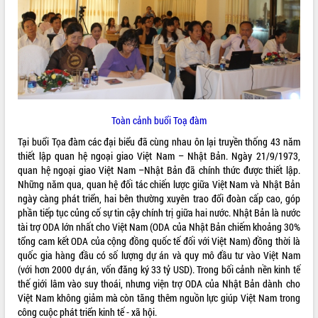
ĐIỂM TIN VĂN BẢN
QUY HOẠCH - KẾ HOẠCH
Toàn cảnh buổi Toạ đàm
Tại buổi Tọa đàm các đại biểu đã cùng nhau ôn lại truyền thống 43 năm
thiết lập quan hệ ngoại giao Việt Nam – Nhật Bản. Ngày 21/9/1973,
quan hệ ngoại giao Việt Nam –Nhật Bản đã chính thức được thiết lập.
Những năm qua, quan hệ đối tác chiến lược giữa Việt Nam và Nhật Bản
ngày càng phát triển, hai bên thường xuyên trao đổi đoàn cấp cao, góp
phần tiếp tục củng cố sự tin cậy chính trị giữa hai nước. Nhật Bản là nước
tài trợ ODA lớn nhất cho Việt Nam (ODA của Nhật Bản chiếm khoảng 30%
tổng cam kết ODA của cộng đồng quốc tế đối với Việt Nam) đồng thời là
quốc gia hàng đầu có số lượng dự án và quy mô đầu tư vào Việt Nam
(với hơn 2000 dự án, vốn đăng ký 33 tỷ USD). Trong bối cảnh nền kinh tế
thế giới lâm vào suy thoái, nhưng viện trợ ODA của Nhật Bản dành cho
Việt Nam không giảm mà còn tăng thêm nguồn lực giúp Việt Nam trong
công cuộc phát triển kinh tế - xã hội.