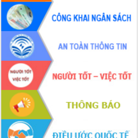
Tập huấn ứng dụng trí tuệ nhân tạo (AI)
trong thương mại điện tử năm 2026
Đoàn đại biểu Quốc hội tỉnh Đắk Lắk
trao đổi thông tin trước Kỳ họp thứ
nhất, Quốc hội khóa XVI
Quyết liệt cải cách hành chính, khơi
thông nguồn lực phát triển
Nâng cao hiệu lực, hiệu quả HĐND
tỉnh thông qua hiện đại hóa hành chính
Xã Ea Phê gắn cải cách hành chính với
chuyển đổi số
Phó Chủ tịch Thường trực UBND tỉnh
Hồ Thị Nguyên Thảo làm việc tại Trung
tâm Phục vụ hành chính công xã Ea
Phê
Xây dựng nền hành chính số đồng
hành cùng nông dân dân, doanh nghiệp
Giai đoạn 2026-2030, Đắk Lắk phấn
đấu có 77% xã đạt chuẩn nông thôn
mới