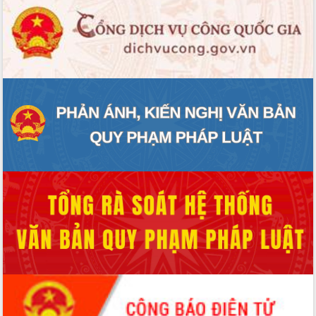
Hội thảo góp ý hồ sơ điều chỉnh quy
hoạch tỉnh Đắk Lắk thời kỳ 2021-2030,
tầm nhìn đến năm 2050
Nâng cao hiệu quả hoạt động của các
doanh nghiệp nhà nước
Hội nghị triển khai kết nối mạng
truyền số liệu chuyên dùng phục vụ cơ
quan Đảng, Nhà nước
Lễ phát động chuỗi hoạt động chung
tay làm sạch môi trường
Xã Ea Kar bước chuyển mình trong
công tác cải cách hành chính mô hình
mới
UBND tỉnh họp báo định kỳ tháng 4
năm 2026
Hội thảo khoa học “Giải pháp thúc đẩy
phát triển nền kinh tế xanh tại tỉnh
Đắk Lắk”
Tăng cường giám sát, đôn đốc thực
hiện nhiệm vụ quản lý tài sản công
hàng tuần