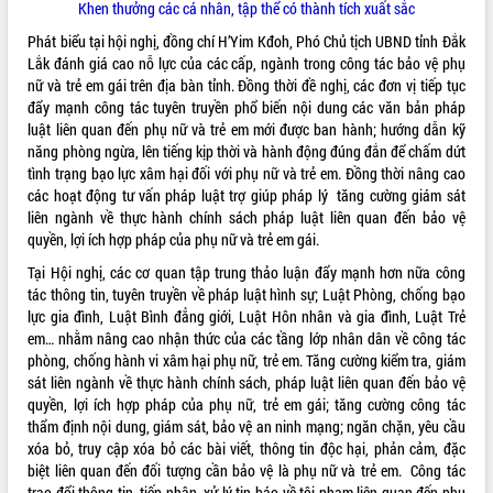
Khen thưởng các cá nhân, tập thể có thành tích xuất sắc
Hội thảo khoa học “Giải pháp thúc đẩy
Phát biểu tại hội nghị, đồng chí H’Yim Kđoh, Phó Chủ tịch UBND tỉnh Đắk
phát triển nền kinh tế xanh tại tỉnh
Lắk đánh giá cao nỗ lực của các cấp, ngành trong công tác bảo vệ phụ
Đắk Lắk”
nữ và trẻ em gái trên địa bàn tỉnh. Đồng thời đề nghị, các đơn vị tiếp tục
Tăng cường giám sát, đôn đốc thực
đẩy mạnh công tác tuyên truyền phổ biến nội dung các văn bản pháp
hiện nhiệm vụ quản lý tài sản công
luật liên quan đến phụ nữ và trẻ em mới được ban hành; hướng dẫn kỹ
hàng tuần
năng phòng ngừa, lên tiếng kịp thời và hành động đúng đắn để chấm dứt
Tháo gỡ những vướng mắc, đẩy mạnh
tình trạng bạo lực xâm hại đối với phụ nữ và trẻ em. Đồng thời nâng cao
công tác cải cách thủ tục hành chính
các hoạt động tư vấn pháp luật trợ giúp pháp lý tăng cường giám sát
tại Trung tâm Phục vụ hành chính
liên ngành về thực hành chính sách pháp luật liên quan đến bảo vệ
công tỉnh
quyền, lợi ích hợp pháp của phụ nữ và trẻ em gái.
Đắk Lắk: Tôn vinh 46 giải pháp tại Hội
Tại Hội nghị, các cơ quan tập trung thảo luận đẩy mạnh hơn nữa công
thi Sáng tạo Kỹ thuật 2024 - 2025
tác thông tin, tuyên truyền về pháp luật hình sự; Luật Phòng, chống bạo
Đắk Lắk rà soát, điều chỉnh Đề án 190
lực gia đình, Luật Bình đẳng giới, Luật Hôn nhân và gia đình, Luật Trẻ
về phát triển nuôi trồng thủy sản
em… nhằm nâng cao nhận thức của các tầng lớp nhân dân về công tác
Phó Chủ tịch UBND tỉnh Đắk Lắk
phòng, chống hành vi xâm hại phụ nữ, trẻ em. Tăng cường kiểm tra, giám
Trương Công Thái kiểm tra thực địa
sát liên ngành về thực hành chính sách, pháp luật liên quan đến bảo vệ
Dự án cao tốc Khánh Hòa - Buôn Ma
quyền, lợi ích hợp pháp của phụ nữ, trẻ em gái; tăng cường công tác
Thuột
thẩm định nội dung, giám sát, bảo vệ an ninh mạng; ngăn chặn, yêu cầu
xóa bỏ, truy cập xóa bỏ các bài viết, thông tin độc hại, phản cảm, đặc
Định vị cà phê Việt Nam như một “di
biệt liên quan đến đối tượng cần bảo vệ là phụ nữ và trẻ em. Công tác
sản sống” trong dòng chảy toàn cầu
trao đổi thông tin, tiếp nhận, xử lý tin báo về tội phạm liên quan đến phụ