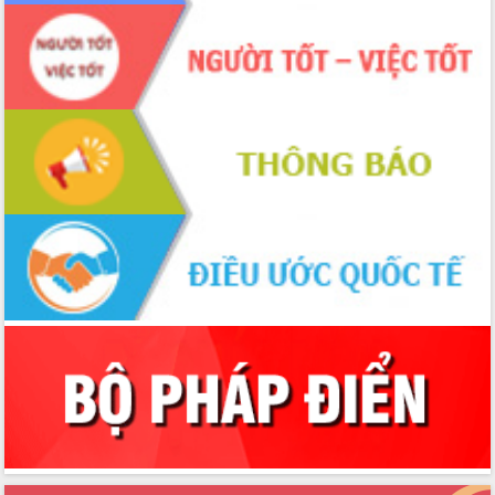
quốc phòng, quân sự địa phương năm
2026
Đắk Lắk tập trung toàn lực khắc phục
tồn tại IUU, sẵn sàng làm việc với
Đoàn thanh tra EC
Chủ tịch UBND tỉnh Tạ Anh Tuấn thăm,
chúc mừng các bệnh viện nhân Ngày
Thầy thuốc Việt Nam
Rộn ràng lễ hội truyền thống Sông
nước Đà Nông lần thứ I năm 2026
Kỳ họp Chuyên đề lần thứ Năm, HĐND
tỉnh Đắk Lắk thông qua các nghị quyết
quan trọng
Thống nhất danh sách giới thiệu ứng
cử đại biểu Quốc hội khoá XVI và đại
biểu HĐND tỉnh Đắk Lắk, nhiệm kỳ
2026-2031
Phát động hai phong trào thi đua quan
trọng trong kỷ nguyên mới
Hội nghị lần thứ tư Ban Chỉ đạo công