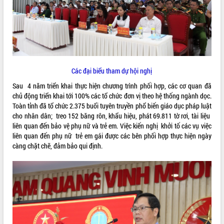
ĐIỂM TIN VĂN BẢN
QUY HOẠCH - KẾ HOẠCH
Các đại biểu tham dự hội nghị
Sau 4 năm triển khai thực hiện chương trình phối hợp, các cơ quan đã
chủ động triển khai tới 100% các tổ chức đơn vị theo hệ thống ngành dọc.
Toàn tỉnh đã tổ chức 2.375 buổi tuyên truyền phổ biến giáo dục pháp luật
cho nhân dân; treo 152 băng rôn, khẩu hiệu, phát 69.811 tờ rơi, tài liệu
liên quan đến bảo vệ phụ nữ và trẻ em. Việc kiến nghị khởi tố các vụ việc
liên quan đến phụ nữ trẻ em gái được các bên phối hợp thực hiện ngày
càng chặt chẽ, đảm bảo qui định.