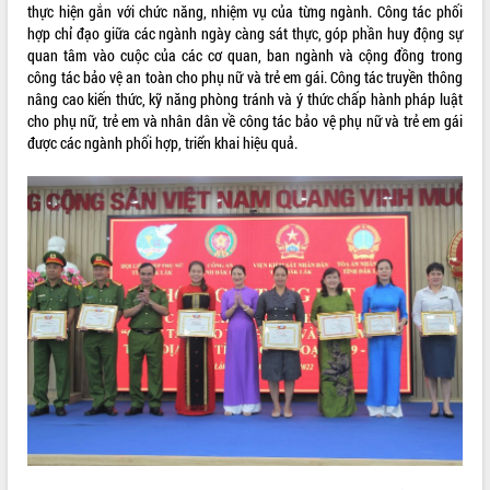
Quy hoạch và Xúc tiến đầu tư tỉnh Đắk
thực hiện gắn với chức năng, nhiệm vụ của từng ngành. Công tác phối
Lắk
hợp chỉ đạo giữa các ngành ngày càng sát thực, góp phần huy động sự
Khơi thông điểm nghẽn, đẩy nhanh
quan tâm vào cuộc của các cơ quan, ban ngành và cộng đồng trong
giải ngân vốn khắc phục thiên tai
công tác bảo vệ an toàn cho phụ nữ và trẻ em gái. Công tác truyền thông
nâng cao kiến thức, kỹ năng phòng tránh và ý thức chấp hành pháp luật
HĐND tỉnh thông qua điều chỉnh Quy
cho phụ nữ, trẻ em và nhân dân về công tác bảo vệ phụ nữ và trẻ em gái
hoạch tỉnh thời kỳ 2021-2030
được các ngành phối hợp, triển khai hiệu quả.
Hội thảo góp ý hồ sơ điều chỉnh quy
hoạch tỉnh Đắk Lắk thời kỳ 2021-2030,
tầm nhìn đến năm 2050
Nâng cao hiệu quả hoạt động của các
doanh nghiệp nhà nước
Hội nghị triển khai kết nối mạng
truyền số liệu chuyên dùng phục vụ cơ
quan Đảng, Nhà nước
Lễ phát động chuỗi hoạt động chung
tay làm sạch môi trường
Xã Ea Kar bước chuyển mình trong
công tác cải cách hành chính mô hình
mới
UBND tỉnh họp báo định kỳ tháng 4
năm 2026