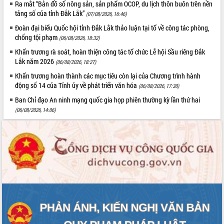
Ra mắt “Bản đồ số nông sản, sản phẩm OCOP, du lịch thôn buôn trên nền
Thứ trưởng Bộ Y tế làm việc với tỉnh
tảng số của tỉnh Đắk Lắk”
(07/08/2026, 16:46)
Đắk Lắk về phát triển nhân lực y tế
cho trạm y tế cấp xã
Đoàn đại biểu Quốc hội tỉnh Đắk Lắk thảo luận tại tổ về công tác phòng,
chống tội phạm
(06/08/2026, 18:32)
Du lịch Đắk Lắk nâng tầm trải nghiệm
du khách thông qua Hệ thống cơ sở dữ
Khẩn trương rà soát, hoàn thiện công tác tổ chức Lễ hội Sầu riêng Đắk
liệu và Bản đồ số
Lắk năm 2026
(06/08/2026, 18:27)
Tập huấn ứng dụng trí tuệ nhân tạo (AI)
Khẩn trương hoàn thành các mục tiêu còn lại của Chương trình hành
trong thương mại điện tử năm 2026
động số 14 của Tỉnh ủy về phát triển văn hóa
(06/08/2026, 17:30)
Đoàn đại biểu Quốc hội tỉnh Đắk Lắk
Ban Chỉ đạo An ninh mạng quốc gia họp phiên thường kỳ lần thứ hai
trao đổi thông tin trước Kỳ họp thứ
(06/08/2026, 14:06)
nhất, Quốc hội khóa XVI
Quyết liệt cải cách hành chính, khơi
thông nguồn lực phát triển
Nâng cao hiệu lực, hiệu quả HĐND
tỉnh thông qua hiện đại hóa hành chính
Xã Ea Phê gắn cải cách hành chính với
chuyển đổi số
Phó Chủ tịch Thường trực UBND tỉnh
Hồ Thị Nguyên Thảo làm việc tại Trung
tâm Phục vụ hành chính công xã Ea
Phê