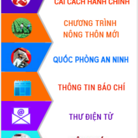
cấp xã
Đắk Lắk phát động hưởng ứng Ngày
Quyền của người tiêu dùng Việt Nam
2026
Đẩy mạnh cải cách hành chính, quyết
tâm đạt được mục tiêu tăng trưởng
hai con số trong năm 2026
Tổ chức trang trọng Lễ hội Đền thờ
Lương Văn Chánh năm 2026
Phó Bí thư Tỉnh ủy Đắk Lắk Đỗ Hữu
Huy giữ chức Bí thư Đảng ủy Ủy Ban
Nhân dân tỉnh
Bệnh án điện tử thúc đẩy chuyển đổi
số y tế tại Đắk Lắk
Chuyển đổi số thư viện: Mở rộng
không gian tri thức trong thời đại số
Đánh giá, rút kinh nghiệm công tác tổ
chức diễn tập trước ngày bầu cử
Chương trình “Gặp gỡ hữu nghị –
Friendship Meeting New Year 2026”