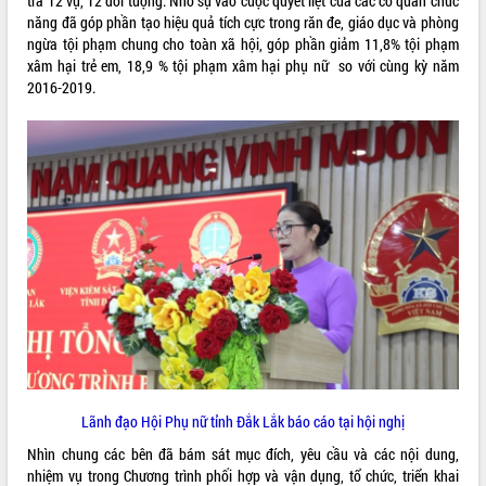
tra 12 vụ, 12 đối tượng. Nhờ sự vào cuộc quyết liệt của các cơ quan chức
món ăn từ sầu riêng
năng đã góp phần tạo hiệu quả tích cực trong răn đe, giáo dục và phòng
Đắk Lắk công bố Quy hoạch và xúc
ngừa tội phạm chung cho toàn xã hội, góp phần giảm 11,8% tội phạm
tiến đầu tư tỉnh
xâm hại trẻ em, 18,9 % tội phạm xâm hại phụ nữ so với cùng kỳ năm
Ngành cá ngừ Đắk Lắk chủ động thích
2016-2019.
ứng để giữ vững thị trường xuất khẩu
Diễn đàn Kinh tế tư nhân Việt Nam đột
phá cơ chế - Hợp tác công tư
Đề án 06 tạo bước ngoặt đột phá trong
cải cách hành chính tỉnh Đắk Lắk
Kết nối tour, đẩy mạnh chuyển đổi số
để phát triển du lịch Đắk Lắk
Khởi động Dự án Đầu tư xây dựng hạ
tầng kỹ thuật Cụm công nghiệp Tân
Tiến
Gặp mặt các cơ quan báo chí nhân Kỷ
niệm 101 năm Ngày Báo chí Cách
mạng Việt Nam
Đắk Lắk sơ kết 4 năm triển khai thực
Lãnh đạo Hội Phụ nữ tỉnh Đắk Lắk báo cáo tại hội nghị
hiện Đề án 06 của Chính phủ
Nhìn chung các bên đã bám sát mục đích, yêu cầu và các nội dung,
Họp báo thông tin về Hội nghị Công bố
nhiệm vụ trong Chương trình phối hợp và vận dụng, tổ chức, triển khai