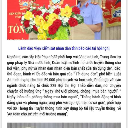
VIDEO
Lãnh đạo Viện Kiểm sát nhân dân tỉnh báo cáo tại hội nghị
Ngoài ra, các cấp Hội Phụ nữ đã phối hợp với Công an tỉnh, Trung tâm trợ
giúp pháp lý Nhà nước tỉnh, Đoàn luật sư tỉnh tổ chức truyền thông cho
Khám bệnh, cấp phát thuốc miễn phí
hội viên, phụ nữ và nhân dân nhận diện bản chất của tín dụng đen, các
và tặng quà người dân xã Cư Pui
thủ đoạn, hành vi lừa đảo và hậu quả của “ Tín dụng đen”; phổ biến Luật
Hội nghị UBND tỉnh Đắk Lắk thường kỳ
An ninh mạng cho hơn 59.000 phụ huynh và học sinh; Phối hợp với các
tháng 7/2026
ngành chức năng tổ chức 228 Hội thi, Hội Thảo diễn đàn, nói chuyện
Lễ truy tặng danh hiệu “Bà Mẹ Việt
chuyên đề hưởng ứng “ Ngày Thế Giới phòng, chống mua bán người”, “
Nam Anh hùng” và trao Huân chương
Ngày toàn dân phòng chống mua bán người”, “Tháng hành động vì bình
Lao động
đẳng giới và phòng ngừa, ứng phó với bạo lực trên cơ sở giới”; phối hợp
ALBUM ẢNH
với Sở Thông tin Truyền thông tỉnh xây dựng bộ tài liệu truyền thông về
UBND tỉnh Đắk Lắk triển khai nhiệm
“An toàn cho trẻ trên môi trường mạng”.
vụ 6 tháng cuối năm 2026
Kỳ họp thứ Hai, Hội đồng nhân dân
tỉnh khóa XI quyết nghị nhiều nội dung