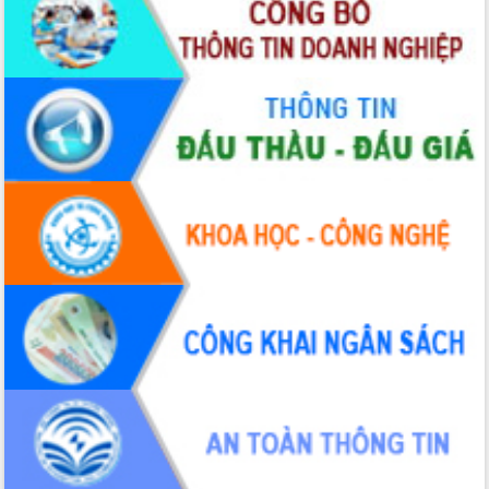
Bầu cử Quốc hội và HĐND: Cử tri Đắk
Lắk gửi gắm niềm tin, kỳ vọng vào lá
phiếu
Đắk Lắk sẵn sàng các điều kiện cho
Ngày hội bầu cử đại biểu Quốc hội
khóa XVI và HĐND các cấp nhiệm kỳ
2026-2031
Đảm bảo cuộc bầu cử đại biểu Quốc
hội và đại biểu HĐND các cấp diễn ra
an toàn, hiệu quả, đúng quy định
Thủ tướng Chính phủ Phạm Minh Chính
kiểm tra, chỉ đạo hoàn thành các dự
án cao tốc và thăm khu tái định cư tại
Đắk Lắk
Sôi nổi Hội đua ngựa truyền thống Gò
Thì Thùng mừng Xuân Bính Ngọ 2026
Lãnh đạo tỉnh dâng hương tưởng niệm
tại Đập Đồng Cam đầu Xuân Bính Ngọ
Ngành nông nghiệp phấn đấu tăng
trưởng đạt 5,86% trong năm 2026
UBND tỉnh Đắk Lắk triển khai công tác