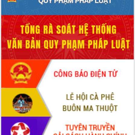
Xây dựng nền hành chính số đồng
hành cùng nông dân dân, doanh nghiệp
Giai đoạn 2026-2030, Đắk Lắk phấn
đấu có 77% xã đạt chuẩn nông thôn
mới
Chuyển đổi số 'mở đường' cho nông
nghiệp Đắk Lắk tăng trưởng bứt phá
Triển khai đồng bộ đo đạc, lập hồ sơ
địa chính, hoàn thiện cơ sở dữ liệu đất
đai
Ứng dụng sinh trắc học - Bước tiến
trong hành trình chuyển đổi số tại Đắk
Lắk
Đắk Lắk nâng cao hiệu quả công tác
Đảng từ Sổ tay đảng viên điện tử
Đắk Lắk đẩy mạnh nuôi biển công
nghệ, hướng tới phát triển thủy sản
bền vững
Tập huấn nâng cao năng lực triển khai
chuyển đổi số cho cán bộ, công chức