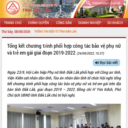
|
Vietnamese
English
TRANG CHỦ
CHÍNH QUYỀN
CÔNG DÂN
DOANH NGHIỆP
DU KHÁCH
Thứ bảy, 08/08/2026
VỚI CỔNG THÔNG TIN ĐIỆN TỬ TỈNH ĐẮK LẮK
GIỚI THIỆU
Tổng kết chương trình phối hợp công tác bảo vệ phụ nữ
và trẻ em gái giai đoạn 2019-2022
(24/09/2022, 15:37)
LÃNH ĐẠO UBND TỈNH
Đọc bài viết
TIN TỨC SỰ KIỆN
Ngày 23/9, Hội Liên hiệp Phụ nữ tỉnh Đắk Lắk phối hợp với Công an tỉnh,
SỞ, BAN, NGÀNH
Viện Kiểm sát nhân dân tỉnh, Tòa án nhân dân tỉnh tổ chức Hội nghị tổng
kết chương trình phối hợp công tác bảo vệ phụ nữ và trẻ em gái trên địa
UBND CÁC XÃ, PHƯỜNG
bàn tỉnh Đắk Lắk, giai đoạn 2019 – 2022. Đồng chí H’ Yim Kđoh, Phó
Chủ tịch UBND tỉnh Đắk Lắk chủ trì hội nghị.
THÔNG TIN CHỈ ĐẠO ĐIỀU HÀNH
HỆ THỐNG VĂN BẢN
VĂN BẢN HĐND TỈNH