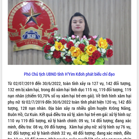
quan trọng
Bí thư Tỉnh ủy Lương Nguyễn Minh
Triết thăm, tặng quà người có công với
cách mạng
Rà soát, hoàn thiện hệ thống thiết chế
văn hóa, thể thao đáp ứng yêu cầu
LIÊN KẾT WEB
phát triển mới
Thường trực HĐND tỉnh Đắk Lắk gặp
mặt Đoàn chuyên gia y tế TP. Hồ Chí
Minh
THỐNG KÊ TRUY CẬP
Lễ truy điệu và an táng hài cốt liệt sĩ
Phó Chủ tịch UBND tỉnh H’Yim Kđoh phát biểu chỉ đạo
tại Nghĩa trang Liệt sĩ xã Sơn Hòa
Hôm nay:
36427
Từ 02/07/2019 đến 30/6/2022, toàn tỉnh xảy ra 127 vụ, 142 đối tượng,
Bàn giải pháp tháo gỡ khó khăn trong
Tất cả:
66081750
132 em bị xâm hại, trong đó xâm hại tình dục 115 vụ, 119 đối tượng, 119
xuất khẩu sầu riêng và triển khai quy
nạn nhân (chiếm 93,70% số vụ xâm hại trẻ em gái). Về tình hình xâm hại
định EUDR
phụ nữ từ 02/7/2019 đến 30/6/2022 toàn tỉnh phát hiện 120 vụ, 142 đối
Thứ trưởng Bộ Nông nghiệp và Môi
tượng, 128 nạn nhân. Địa bàn xảy ra nhiều gồm huyện Krông Năng,
trường Nguyễn Hoàng Hiệp khảo sát
Buôn Hồ, Cư Kuin. Kết quả điều tra xử lý, xâm hại trẻ em gái: xử lý hình sự:
vùng trồng và doanh nghiệp đóng gói
110 vụ 119 đối tượng, xử lý hành chính: 09 vụ, 14 đối tượng; đang xác
sầu riêng tại Đắk Lắk
minh, điều tra: 08 vụ, 09 đối tượng. Xâm hại phụ nữ: xử lý hình sự 76 vụ,
82 đối tượng; xử lý hành chính 32 vụ, 48 đối tượng; đang xác minh, điều
Trình diễn nghệ thuật chế biến các