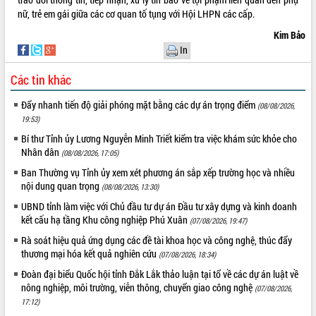
Xây dựng nông thôn mới: Nâng cao đời
nữ, trẻ em gái giữa các cơ quan tố tụng với Hội LHPN các cấp.
sống người dân từ những mô hình thiết
thực
Kim Bảo
In
Quyết liệt tháo gỡ vướng mắc, đẩy
nhanh tiến độ các dự án trọng điểm
Các tin khác
trong Khu kinh tế Nam Phú Yên
Hòn Yến phát triển du lịch gắn với bảo
Đẩy nhanh tiến độ giải phóng mặt bằng các dự án trọng điểm
(08/08/2026,
tồn biển
19:53)
Lấy ý kiến điều chỉnh Quy hoạch tỉnh
Bí thư Tỉnh ủy Lương Nguyễn Minh Triết kiểm tra việc khám sức khỏe cho
Đắk Lắk thời kỳ 2021-2030, tầm nhìn
Nhân dân
(08/08/2026, 17:05)
đến năm 2050
Ban Thường vụ Tỉnh ủy xem xét phương án sắp xếp trường học và nhiều
Phát động chiến dịch 30 ngày đêm
nội dung quan trọng
giải phóng mặt bằng Tuyến đường bộ
(08/08/2026, 13:30)
ven biển
UBND tỉnh làm việc với Chủ đầu tư dự án Đầu tư xây dựng và kinh doanh
Đắk Lắk nỗ lực thúc đẩy tăng trưởng
kết cấu hạ tầng Khu công nghiệp Phú Xuân
(07/08/2026, 19:47)
kinh tế từ 10% trở lên trong Quý
Rà soát hiệu quả ứng dụng các đề tài khoa học và công nghệ, thúc đẩy
II/2026
thương mại hóa kết quả nghiên cứu
(07/08/2026, 18:34)
Đắk Lắk ký kết thỏa thuận hợp tác về
Đoàn đại biểu Quốc hội tỉnh Đắk Lắk thảo luận tại tổ về các dự án luật về
chuyển đổi số giai đoạn 2026 – 2030
nông nghiệp, môi trường, viễn thông, chuyển giao công nghệ
(07/08/2026,
với Tập đoàn Bưu chính Viễn thông
17:12)
Việt Nam