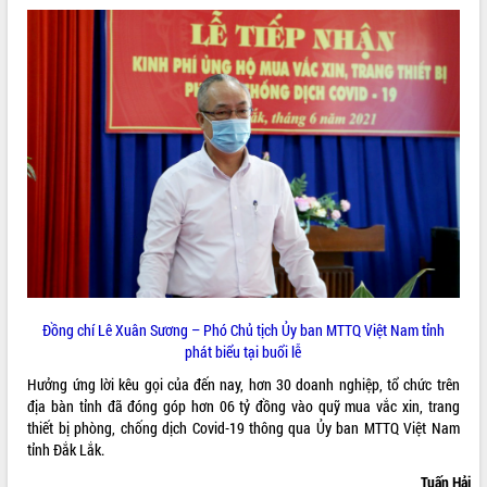
sầu riêng tại Đắk Lắk
Trình diễn nghệ thuật chế biến các
món ăn từ sầu riêng
Đắk Lắk công bố Quy hoạch và xúc
THỐNG KÊ TRUY CẬP
tiến đầu tư tỉnh
Ngành cá ngừ Đắk Lắk chủ động thích
Hôm nay:
14386
ứng để giữ vững thị trường xuất khẩu
Tất cả:
65990528
Diễn đàn Kinh tế tư nhân Việt Nam đột
phá cơ chế - Hợp tác công tư
Đề án 06 tạo bước ngoặt đột phá trong
cải cách hành chính tỉnh Đắk Lắk
Kết nối tour, đẩy mạnh chuyển đổi số
để phát triển du lịch Đắk Lắk
Đồng chí Lê Xuân Sương – Phó Chủ tịch Ủy ban MTTQ Việt Nam tỉnh
Khởi động Dự án Đầu tư xây dựng hạ
phát biểu tại buổi lễ
tầng kỹ thuật Cụm công nghiệp Tân
Tiến
Hưởng ứng lời kêu gọi của đến nay, hơn 30 doanh nghiệp, tổ chức trên
Gặp mặt các cơ quan báo chí nhân Kỷ
địa bàn tỉnh đã đóng góp hơn 06 tỷ đồng vào quỹ mua vắc xin, trang
niệm 101 năm Ngày Báo chí Cách
thiết bị phòng, chống dịch Covid-19 thông qua Ủy ban MTTQ Việt Nam
mạng Việt Nam
tỉnh Đắk Lắk.
Đắk Lắk sơ kết 4 năm triển khai thực
Tuấn Hải