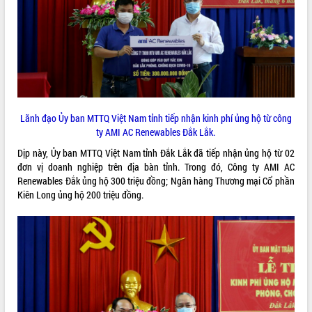
ĐIỂM TIN VĂN BẢN
QUY HOẠCH - KẾ HOẠCH
Lãnh đạo Ủy ban MTTQ Việt Nam tỉnh tiếp nhận kinh phí ủng hộ từ công
ty AMI AC Renewables Đắk Lắk.
Dịp này, Ủy ban MTTQ Việt Nam tỉnh Đắk Lắk đã tiếp nhận ủng hộ từ 02
đơn vị doanh nghiệp trên địa bàn tỉnh. Trong đó, Công ty AMI AC
Renewables Đắk ủng hộ 300 triệu đồng; Ngân hàng Thương mại Cổ phần
Kiên Long ủng hộ 200 triệu đồng.