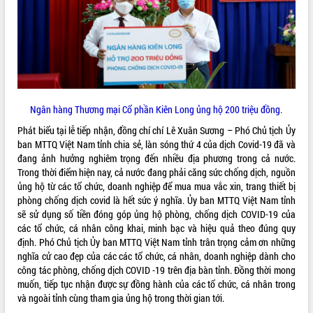
VIDEO
Loading the player...
Bí thư Tỉnh ủy Lương Nguyễn Minh
Triết thăm, tặng quà người có công với
cách mạng
Ngân hàng Thương mại Cổ phần Kiên Long ủng hộ 200 triệu đồng.
Rà soát, hoàn thiện hệ thống thiết chế
văn hóa, thể thao đáp ứng yêu cầu
Phát biểu tại lễ tiếp nhận, đồng chí chí Lê Xuân Sương – Phó Chủ tịch Ủy
phát triển mới
ban MTTQ Việt Nam tỉnh chia sẻ, làn sóng thứ 4 của dịch Covid-19 đã và
Thường trực HĐND tỉnh Đắk Lắk gặp
đang ảnh hưởng nghiêm trọng đến nhiều địa phương trong cả nước.
mặt Đoàn chuyên gia y tế TP. Hồ Chí
Trong thời điểm hiện nay, cả nước đang phải căng sức chống dịch, nguồn
ALBUM ẢNH
Minh
ủng hộ từ các tổ chức, doanh nghiệp để mua mua vắc xin, trang thiết bị
phòng chống dịch covid là hết sức ý nghĩa. Ủy ban MTTQ Việt Nam tỉnh
Lễ truy điệu và an táng hài cốt liệt sĩ
sẽ sử dụng số tiền đóng góp ủng hộ phòng, chống dịch COVID-19 của
tại Nghĩa trang Liệt sĩ xã Sơn Hòa
các tổ chức, cá nhân công khai, minh bạc và hiệu quả theo đúng quy
Bàn giải pháp tháo gỡ khó khăn trong
định. Phó Chủ tịch Ủy ban MTTQ Việt Nam tỉnh trân trọng cảm ơn những
xuất khẩu sầu riêng và triển khai quy
nghĩa cử cao đẹp của các các tổ chức, cá nhân, doanh nghiệp dành cho
định EUDR
công tác phòng, chống dịch COVID -19 trên địa bàn tỉnh. Đồng thời mong
Thứ trưởng Bộ Nông nghiệp và Môi
muốn, tiếp tục nhận được sự đồng hành của các tổ chức, cá nhân trong
trường Nguyễn Hoàng Hiệp khảo sát
và ngoài tỉnh cùng tham gia ủng hộ trong thời gian tới.
vùng trồng và doanh nghiệp đóng gói
LIÊN KẾT WEB