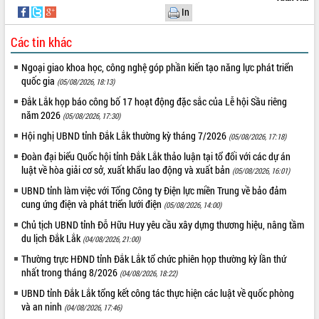
hiện Đề án 06 của Chính phủ
In
Họp báo thông tin về Hội nghị Công bố
Quy hoạch và Xúc tiến đầu tư tỉnh Đắk
Các tin khác
Lắk
Ngoại giao khoa học, công nghệ góp phần kiến tạo năng lực phát triển
Khơi thông điểm nghẽn, đẩy nhanh
quốc gia
(05/08/2026, 18:13)
giải ngân vốn khắc phục thiên tai
Đắk Lắk họp báo công bố 17 hoạt động đặc sắc của Lễ hội Sầu riêng
HĐND tỉnh thông qua điều chỉnh Quy
năm 2026
(05/08/2026, 17:30)
hoạch tỉnh thời kỳ 2021-2030
Hội thảo góp ý hồ sơ điều chỉnh quy
Hội nghị UBND tỉnh Đắk Lắk thường kỳ tháng 7/2026
(05/08/2026, 17:18)
hoạch tỉnh Đắk Lắk thời kỳ 2021-2030,
Đoàn đại biểu Quốc hội tỉnh Đắk Lắk thảo luận tại tổ đối với các dự án
tầm nhìn đến năm 2050
luật về hòa giải cơ sở, xuất khẩu lao động và xuất bản
(05/08/2026, 16:01)
Nâng cao hiệu quả hoạt động của các
UBND tỉnh làm việc với Tổng Công ty Điện lực miền Trung về bảo đảm
doanh nghiệp nhà nước
cung ứng điện và phát triển lưới điện
(05/08/2026, 14:00)
Hội nghị triển khai kết nối mạng
Chủ tịch UBND tỉnh Đỗ Hữu Huy yêu cầu xây dựng thương hiệu, nâng tầm
truyền số liệu chuyên dùng phục vụ cơ
du lịch Đắk Lắk
(04/08/2026, 21:00)
quan Đảng, Nhà nước
Thường trực HĐND tỉnh Đắk Lắk tổ chức phiên họp thường kỳ lần thứ
Lễ phát động chuỗi hoạt động chung
nhất trong tháng 8/2026
tay làm sạch môi trường
(04/08/2026, 18:22)
Xã Ea Kar bước chuyển mình trong
UBND tỉnh Đắk Lắk tổng kết công tác thực hiện các luật về quốc phòng
công tác cải cách hành chính mô hình
và an ninh
(04/08/2026, 17:46)