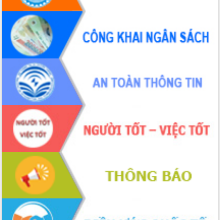
Hồ Thị Nguyên Thảo làm việc tại Trung
tâm Phục vụ hành chính công xã Ea
Phê
Xây dựng nền hành chính số đồng
hành cùng nông dân dân, doanh nghiệp
Giai đoạn 2026-2030, Đắk Lắk phấn
đấu có 77% xã đạt chuẩn nông thôn
mới
Chuyển đổi số 'mở đường' cho nông
nghiệp Đắk Lắk tăng trưởng bứt phá
Triển khai đồng bộ đo đạc, lập hồ sơ
địa chính, hoàn thiện cơ sở dữ liệu đất
đai
Ứng dụng sinh trắc học - Bước tiến
trong hành trình chuyển đổi số tại Đắk
Lắk
Đắk Lắk nâng cao hiệu quả công tác
Đảng từ Sổ tay đảng viên điện tử
Đắk Lắk đẩy mạnh nuôi biển công
nghệ, hướng tới phát triển thủy sản
bền vững