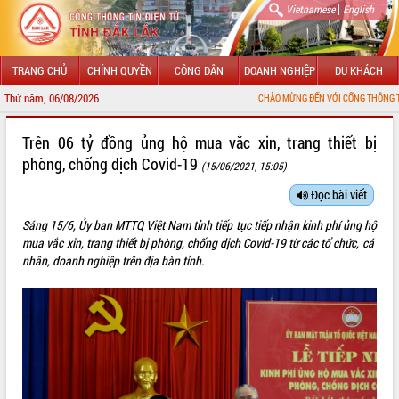
|
Vietnamese
English
TRANG CHỦ
CHÍNH QUYỀN
CÔNG DÂN
DOANH NGHIỆP
DU KHÁCH
Thứ năm, 06/08/2026
CHÀO MỪNG ĐẾN VỚI CỔNG THÔNG TIN ĐIỆN TỬ 
GIỚI THIỆU
Trên 06 tỷ đồng ủng hộ mua vắc xin, trang thiết bị
phòng, chống dịch Covid-19
(15/06/2021, 15:05)
LÃNH ĐẠO UBND TỈNH
Đọc bài viết
TIN TỨC SỰ KIỆN
Sáng 15/6, Ủy ban MTTQ Việt Nam tỉnh tiếp tục tiếp nhận kinh phí ủng hộ
SỞ, BAN, NGÀNH
mua vắc xin, trang thiết bị phòng, chống dịch Covid-19 từ các tổ chức, cá
nhân, doanh nghiệp trên địa bàn tỉnh.
UBND CÁC XÃ, PHƯỜNG
THÔNG TIN CHỈ ĐẠO ĐIỀU HÀNH
HỆ THỐNG VĂN BẢN
VĂN BẢN HĐND TỈNH