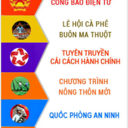
Định vị cà phê Việt Nam như một “di
sản sống” trong dòng chảy toàn cầu
Xây dựng nông thôn mới: Nâng cao đời
sống người dân từ những mô hình thiết
thực
Quyết liệt tháo gỡ vướng mắc, đẩy
nhanh tiến độ các dự án trọng điểm
trong Khu kinh tế Nam Phú Yên
Hòn Yến phát triển du lịch gắn với bảo
tồn biển
Lấy ý kiến điều chỉnh Quy hoạch tỉnh
Đắk Lắk thời kỳ 2021-2030, tầm nhìn
đến năm 2050
Phát động chiến dịch 30 ngày đêm
giải phóng mặt bằng Tuyến đường bộ
ven biển
Đắk Lắk nỗ lực thúc đẩy tăng trưởng
kinh tế từ 10% trở lên trong Quý
II/2026
Đắk Lắk ký kết thỏa thuận hợp tác về