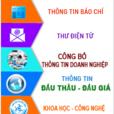
chuyển đổi số giai đoạn 2026 – 2030
với Tập đoàn Bưu chính Viễn thông
Việt Nam
Thứ trưởng Bộ Y tế làm việc với tỉnh
Đắk Lắk về phát triển nhân lực y tế
cho trạm y tế cấp xã
Du lịch Đắk Lắk nâng tầm trải nghiệm
du khách thông qua Hệ thống cơ sở dữ
liệu và Bản đồ số
Tập huấn ứng dụng trí tuệ nhân tạo (AI)
trong thương mại điện tử năm 2026
Đoàn đại biểu Quốc hội tỉnh Đắk Lắk
trao đổi thông tin trước Kỳ họp thứ
nhất, Quốc hội khóa XVI
Quyết liệt cải cách hành chính, khơi
thông nguồn lực phát triển
Nâng cao hiệu lực, hiệu quả HĐND
tỉnh thông qua hiện đại hóa hành chính
Xã Ea Phê gắn cải cách hành chính với
chuyển đổi số
Phó Chủ tịch Thường trực UBND tỉnh