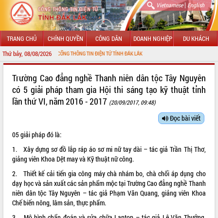
|
Vietnamese
English
TRANG CHỦ
CHÍNH QUYỀN
CÔNG DÂN
DOANH NGHIỆP
DU KHÁCH
Thứ bảy, 08/08/2026
ỪNG ĐẾN VỚI CỔNG THÔNG TIN ĐIỆN TỬ TỈNH ĐẮK LẮK
GIỚI THIỆU
Trường Cao đẳng nghề Thanh niên dân tộc Tây Nguyên
có 5 giải pháp tham gia Hội thi sáng tạo kỹ thuật tỉnh
LÃNH ĐẠO UBND TỈNH
lần thứ VI, năm 2016 - 2017
(20/09/2017, 09:48)
TIN TỨC SỰ KIỆN
Đọc bài viết
SỞ, BAN, NGÀNH
05 giải pháp đó là:
1. Xây dựng sơ đồ lắp ráp áo sơ mi nữ tay dài – tác giả Trần Thị Thơ,
UBND CÁC XÃ, PHƯỜNG
giảng viên Khoa Dệt may và Kỹ thuật nữ công.
THÔNG TIN CHỈ ĐẠO ĐIỀU HÀNH
2. Thiết kế cải tiến gia công máy chà nhám bo, chà chổi áp dụng cho
dạy học và sản xuất các sản phẩm mộc tại Trường Cao đẳng nghề Thanh
HỆ THỐNG VĂN BẢN
niên dân tộc Tây Nguyên – tác giả Phạm Văn Quang, giảng viên Khoa
Chế biến nông, lâm sản, thực phẩm.
VĂN BẢN HĐND TỈNH
3. Mô hình chẩn đoán và sửa chữa Laptop – tác giả Lê Văn Thưởng,