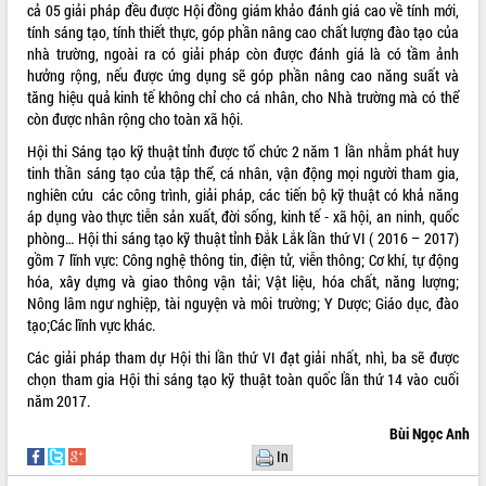
cả 05 giải pháp đều được Hội đồng giám khảo đánh giá cao về tính mới,
phá cơ chế - Hợp tác công tư
tính sáng tạo, tính thiết thực, góp phần nâng cao chất lượng đào tạo của
Đề án 06 tạo bước ngoặt đột phá trong
nhà trường, ngoài ra có giải pháp còn được đánh giá là có tầm ảnh
cải cách hành chính tỉnh Đắk Lắk
hưởng rộng, nếu được ứng dụng sẽ góp phần nâng cao năng suất và
Kết nối tour, đẩy mạnh chuyển đổi số
tăng hiệu quả kinh tế không chỉ cho cá nhân, cho Nhà trường mà có thể
để phát triển du lịch Đắk Lắk
còn được nhân rộng cho toàn xã hội.
Khởi động Dự án Đầu tư xây dựng hạ
Hội thi Sáng tạo kỹ thuật tỉnh được tổ chức 2 năm 1 lần nhằm phát huy
tầng kỹ thuật Cụm công nghiệp Tân
tinh thần sáng tạo của tập thể, cá nhân, vận động mọi người tham gia,
Tiến
nghiên cứu các công trình, giải pháp, các tiến bộ kỹ thuật có khả năng
Gặp mặt các cơ quan báo chí nhân Kỷ
áp dụng vào thực tiễn sản xuất, đời sống, kinh tế - xã hội, an ninh, quốc
niệm 101 năm Ngày Báo chí Cách
phòng… Hội thi sáng tạo kỹ thuật tỉnh Đắk Lắk lần thứ VI ( 2016 – 2017)
mạng Việt Nam
gồm 7 lĩnh vực: Công nghệ thông tin, điện tử, viễn thông; Cơ khí, tự động
Đắk Lắk sơ kết 4 năm triển khai thực
hóa, xây dựng và giao thông vận tải; Vật liệu, hóa chất, năng lượng;
hiện Đề án 06 của Chính phủ
Nông lâm ngư nghiệp, tài nguyện và môi trường; Y Dược; Giáo dục, đào
tạo;Các lĩnh vực khác.
Họp báo thông tin về Hội nghị Công bố
Quy hoạch và Xúc tiến đầu tư tỉnh Đắk
Các giải pháp tham dự Hội thi lần thứ VI đạt giải nhất, nhì, ba sẽ được
Lắk
chọn tham gia Hội thi sáng tạo kỹ thuật toàn quốc lần thứ 14 vào cuối
Khơi thông điểm nghẽn, đẩy nhanh
năm 2017.
giải ngân vốn khắc phục thiên tai
Bùi Ngọc Anh
HĐND tỉnh thông qua điều chỉnh Quy
In
hoạch tỉnh thời kỳ 2021-2030