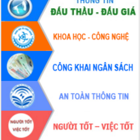
Chuyển đổi số 'mở đường' cho nông
nghiệp Đắk Lắk tăng trưởng bứt phá
Triển khai đồng bộ đo đạc, lập hồ sơ
địa chính, hoàn thiện cơ sở dữ liệu đất
đai
Ứng dụng sinh trắc học - Bước tiến
trong hành trình chuyển đổi số tại Đắk
Lắk
Đắk Lắk nâng cao hiệu quả công tác
Đảng từ Sổ tay đảng viên điện tử
Đắk Lắk đẩy mạnh nuôi biển công
nghệ, hướng tới phát triển thủy sản
bền vững
Tập huấn nâng cao năng lực triển khai
chuyển đổi số cho cán bộ, công chức
cấp xã
Đắk Lắk phát động hưởng ứng Ngày
Quyền của người tiêu dùng Việt Nam
2026
Đẩy mạnh cải cách hành chính, quyết
tâm đạt được mục tiêu tăng trưởng