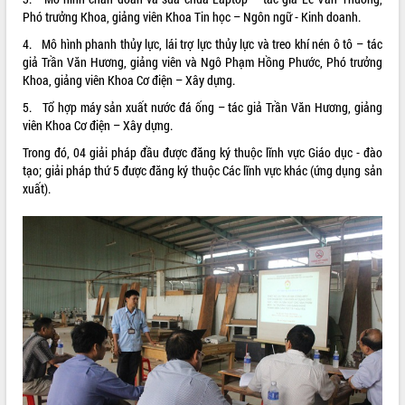
Phó trưởng Khoa, giảng viên Khoa Tin học – Ngôn ngữ - Kinh doanh.
ĐIỂM TIN VĂN BẢN
4. Mô hình phanh thủy lực, lái trợ lực thủy lực và treo khí nén ô tô – tác
giả Trần Văn Hương, giảng viên và Ngô Phạm Hồng Phước, Phó trưởng
QUY HOẠCH - KẾ HOẠCH
Khoa, giảng viên Khoa Cơ điện – Xây dựng.
5. Tổ hợp máy sản xuất nước đá ống – tác giả Trần Văn Hương, giảng
viên Khoa Cơ điện – Xây dựng.
Trong đó, 04 giải pháp đầu được đăng ký thuộc lĩnh vực Giáo dục - đào
tạo; giải pháp thứ 5 được đăng ký thuộc Các lĩnh vực khác (ứng dụng sản
xuất).