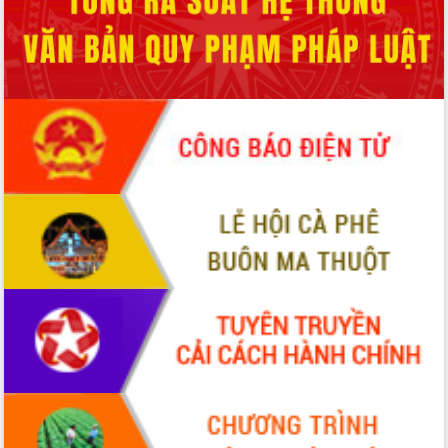
Hòn Yến phát triển du lịch gắn với bảo
tồn biển
Lấy ý kiến điều chỉnh Quy hoạch tỉnh
Đắk Lắk thời kỳ 2021-2030, tầm nhìn
đến năm 2050
Phát động chiến dịch 30 ngày đêm
giải phóng mặt bằng Tuyến đường bộ
ven biển
Đắk Lắk nỗ lực thúc đẩy tăng trưởng
kinh tế từ 10% trở lên trong Quý
II/2026
Đắk Lắk ký kết thỏa thuận hợp tác về
chuyển đổi số giai đoạn 2026 – 2030
với Tập đoàn Bưu chính Viễn thông
Việt Nam
Thứ trưởng Bộ Y tế làm việc với tỉnh
Đắk Lắk về phát triển nhân lực y tế
cho trạm y tế cấp xã
Du lịch Đắk Lắk nâng tầm trải nghiệm
du khách thông qua Hệ thống cơ sở dữ
liệu và Bản đồ số