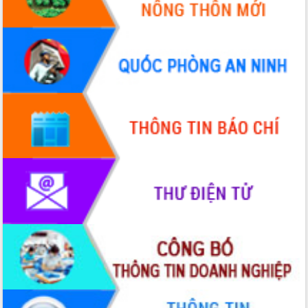
Tập huấn ứng dụng trí tuệ nhân tạo (AI)
trong thương mại điện tử năm 2026
Đoàn đại biểu Quốc hội tỉnh Đắk Lắk
trao đổi thông tin trước Kỳ họp thứ
nhất, Quốc hội khóa XVI
Quyết liệt cải cách hành chính, khơi
thông nguồn lực phát triển
Nâng cao hiệu lực, hiệu quả HĐND
tỉnh thông qua hiện đại hóa hành chính
Xã Ea Phê gắn cải cách hành chính với
chuyển đổi số
Phó Chủ tịch Thường trực UBND tỉnh
Hồ Thị Nguyên Thảo làm việc tại Trung
tâm Phục vụ hành chính công xã Ea
Phê
Xây dựng nền hành chính số đồng
hành cùng nông dân dân, doanh nghiệp
Giai đoạn 2026-2030, Đắk Lắk phấn
đấu có 77% xã đạt chuẩn nông thôn
mới