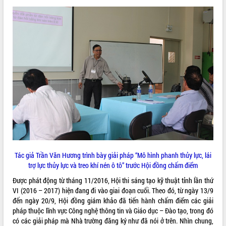
phát triển mới
Thường trực HĐND tỉnh Đắk Lắk gặp
mặt Đoàn chuyên gia y tế TP. Hồ Chí
Minh
THỐNG KÊ TRUY CẬP
Lễ truy điệu và an táng hài cốt liệt sĩ
tại Nghĩa trang Liệt sĩ xã Sơn Hòa
Hôm nay:
38484
Bàn giải pháp tháo gỡ khó khăn trong
Tất cả:
66083807
xuất khẩu sầu riêng và triển khai quy
định EUDR
Thứ trưởng Bộ Nông nghiệp và Môi
trường Nguyễn Hoàng Hiệp khảo sát
vùng trồng và doanh nghiệp đóng gói
sầu riêng tại Đắk Lắk
Trình diễn nghệ thuật chế biến các
Tác giả Trần Văn Hương trình bày giải pháp “Mô hình phanh thủy lực, lái
món ăn từ sầu riêng
trợ lực thủy lực và treo khí nén ô tô” trước Hội đồng chấm điểm
Đắk Lắk công bố Quy hoạch và xúc
Được phát động từ tháng 11/2016, Hội thi sáng tạo kỹ thuật tỉnh lần thứ
tiến đầu tư tỉnh
VI (2016 – 2017) hiện đang đi vào giai đoạn cuối. Theo đó, từ ngày 13/9
Ngành cá ngừ Đắk Lắk chủ động thích
đến ngày 20/9, Hội đồng giám khảo đã tiến hành chấm điểm các giải
ứng để giữ vững thị trường xuất khẩu
pháp thuộc lĩnh vực Công nghệ thông tin và Giáo dục – Đào tạo, trong đó
có các giải pháp mà Nhà trường đăng ký như đã nói ở trên. Nhìn chung,
Diễn đàn Kinh tế tư nhân Việt Nam đột