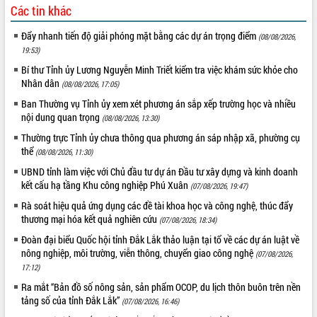
Hội thảo góp ý hồ sơ điều chỉnh quy
Các tin khác
hoạch tỉnh Đắk Lắk thời kỳ 2021-2030,
tầm nhìn đến năm 2050
Đẩy nhanh tiến độ giải phóng mặt bằng các dự án trọng điểm
(08/08/2026,
Nâng cao hiệu quả hoạt động của các
19:53)
doanh nghiệp nhà nước
Bí thư Tỉnh ủy Lương Nguyễn Minh Triết kiểm tra việc khám sức khỏe cho
Hội nghị triển khai kết nối mạng
Nhân dân
(08/08/2026, 17:05)
truyền số liệu chuyên dùng phục vụ cơ
Ban Thường vụ Tỉnh ủy xem xét phương án sắp xếp trường học và nhiều
quan Đảng, Nhà nước
nội dung quan trọng
(08/08/2026, 13:30)
Lễ phát động chuỗi hoạt động chung
Thường trực Tỉnh ủy chưa thông qua phương án sáp nhập xã, phường cụ
tay làm sạch môi trường
thể
(08/08/2026, 11:30)
Xã Ea Kar bước chuyển mình trong
UBND tỉnh làm việc với Chủ đầu tư dự án Đầu tư xây dựng và kinh doanh
công tác cải cách hành chính mô hình
kết cấu hạ tầng Khu công nghiệp Phú Xuân
(07/08/2026, 19:47)
mới
Rà soát hiệu quả ứng dụng các đề tài khoa học và công nghệ, thúc đẩy
UBND tỉnh họp báo định kỳ tháng 4
thương mại hóa kết quả nghiên cứu
năm 2026
(07/08/2026, 18:34)
Hội thảo khoa học “Giải pháp thúc đẩy
Đoàn đại biểu Quốc hội tỉnh Đắk Lắk thảo luận tại tổ về các dự án luật về
phát triển nền kinh tế xanh tại tỉnh
nông nghiệp, môi trường, viễn thông, chuyển giao công nghệ
(07/08/2026,
Đắk Lắk”
17:12)
Tăng cường giám sát, đôn đốc thực
Ra mắt “Bản đồ số nông sản, sản phẩm OCOP, du lịch thôn buôn trên nền
hiện nhiệm vụ quản lý tài sản công
tảng số của tỉnh Đắk Lắk”
(07/08/2026, 16:46)
hàng tuần