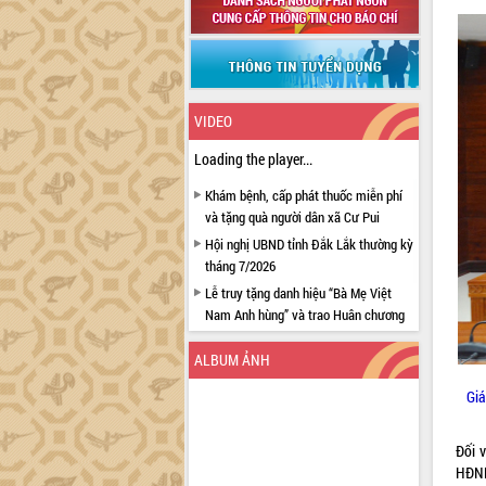
VIDEO
Loading the player...
Khám bệnh, cấp phát thuốc miễn phí
và tặng quà người dân xã Cư Pui
Hội nghị UBND tỉnh Đắk Lắk thường kỳ
tháng 7/2026
Lễ truy tặng danh hiệu “Bà Mẹ Việt
Nam Anh hùng” và trao Huân chương
Lao động
ALBUM ẢNH
UBND tỉnh Đắk Lắk triển khai nhiệm
vụ 6 tháng cuối năm 2026
Giá
Kỳ họp thứ Hai, Hội đồng nhân dân
tỉnh khóa XI quyết nghị nhiều nội dung
Đối 
quan trọng
HĐND
Bí thư Tỉnh ủy Lương Nguyễn Minh