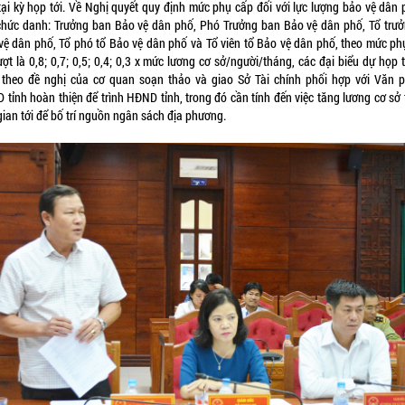
 tại kỳ họp tới. Về Nghị quyết quy định mức phụ cấp đối với lực lượng bảo vệ dân 
chức danh: Trưởng ban Bảo vệ dân phố, Phó Trưởng ban Bảo vệ dân phố, Tổ trưở
vệ dân phố, Tổ phó tổ Bảo vệ dân phố và Tổ viên tổ Bảo vệ dân phố, theo mức ph
ượt là 0,8; 0,7; 0,5; 0,4; 0,3 x mức lương cơ sở/người/tháng, các đại biểu dự họp
 theo đề nghị của cơ quan soạn thảo và giao Sở Tài chính phối hợp với Văn 
 tỉnh hoàn thiện để trình HĐND tỉnh, trong đó cần tính đến việc tăng lương cơ sở 
gian tới để bố trí nguồn ngân sách địa phương.