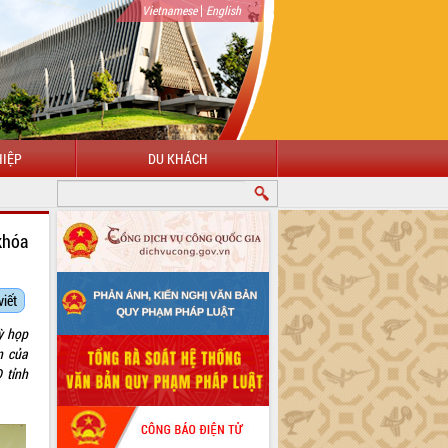
|
Vietnamese
English
IỆP
DU KHÁCH
ĐẾN VỚI CỔNG THÔNG TIN ĐIỆN TỬ TỈNH ĐẮK LẮK
khóa
viết
ỳ họp
n của
 tỉnh