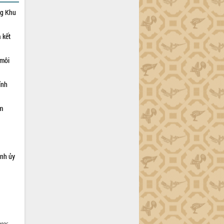
ng Khu
 kết
 môi
ỉnh
ạm
ỉnh ủy