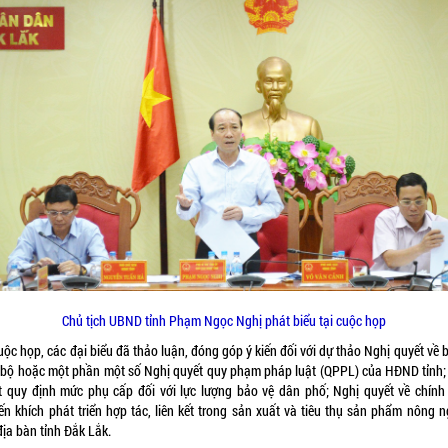
Chủ tịch UBND tỉnh Phạm Ngọc Nghị phát biểu tại cuộc họp
uộc họp, các đại biểu đã thảo luận, đóng góp ý kiến đối với dự thảo Nghị quyết về 
 bộ hoặc một phần một số Nghị quyết quy phạm pháp luật (QPPL) của HĐND tỉnh;
t quy định mức phụ cấp đối với lực lượng bảo vệ dân phố; Nghị quyết về chính
ến khích phát triển hợp tác, liên kết trong sản xuất và tiêu thụ sản phẩm nông n
địa bàn tỉnh Đắk Lắk.