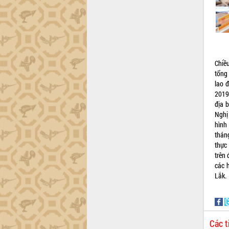
Khơi thông điểm nghẽn, đẩy nhanh
giải ngân vốn khắc phục thiên tai
HĐND tỉnh thông qua điều chỉnh Quy
hoạch tỉnh thời kỳ 2021-2030
Hội thảo góp ý hồ sơ điều chỉnh quy
hoạch tỉnh Đắk Lắk thời kỳ 2021-2030,
Chiều
tầm nhìn đến năm 2050
tổng
Nâng cao hiệu quả hoạt động của các
lao 
doanh nghiệp nhà nước
2019
Hội nghị triển khai kết nối mạng
địa 
truyền số liệu chuyên dùng phục vụ cơ
Nghị
quan Đảng, Nhà nước
hình
thán
Lễ phát động chuỗi hoạt động chung
thực
tay làm sạch môi trường
trên 
Xã Ea Kar bước chuyển mình trong
các 
công tác cải cách hành chính mô hình
Lắk.
mới
UBND tỉnh họp báo định kỳ tháng 4
năm 2026
Hội thảo khoa học “Giải pháp thúc đẩy
Các t
phát triển nền kinh tế xanh tại tỉnh