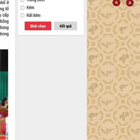
phố ở
Kém
ng tổ
ụ cấp
Rất kém
 thống
Bình chọn
Kết quả
phòng
trong