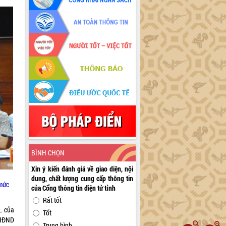
BÌNH CHỌN
Xin ý kiến đánh giá về giao diện, nội
dung, chất lượng cung cấp thông tin
 mức
của Cổng thông tin điện tử tỉnh
Rất tốt
L của
Tốt
 HĐND
Trung bình