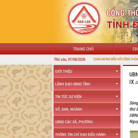
TRANG CHỦ
CH
Thứ sáu, 07/08/2026
GIỚI THIỆU
UBN
IX
(
LÃNH ĐẠO UBND TỈNH
TIN TỨC SỰ KIỆN
Sáng
thứ 
SỞ, BAN, NGÀNH
UBND
Nguy
UBND CÁC XÃ, PHƯỜNG
THÔNG TIN CHỈ ĐẠO ĐIỀU HÀNH