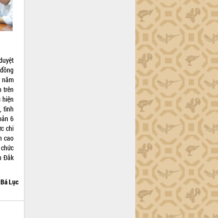
 duyệt
 đồng
k năm
 trên
 hiện
 tình
bản 6
c chi
h cao
ổ chức
h Đắk
Bá Lục