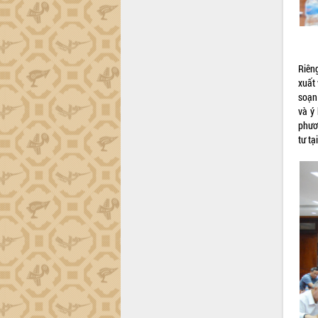
tiến đầu tư tỉnh
Ngành cá ngừ Đắk Lắk chủ động thích
ứng để giữ vững thị trường xuất khẩu
Diễn đàn Kinh tế tư nhân Việt Nam đột
phá cơ chế - Hợp tác công tư
Riên
xuất 
Đề án 06 tạo bước ngoặt đột phá trong
soạn
cải cách hành chính tỉnh Đắk Lắk
và ý 
Kết nối tour, đẩy mạnh chuyển đổi số
phươ
để phát triển du lịch Đắk Lắk
tư tại
Khởi động Dự án Đầu tư xây dựng hạ
tầng kỹ thuật Cụm công nghiệp Tân
Tiến
Gặp mặt các cơ quan báo chí nhân Kỷ
niệm 101 năm Ngày Báo chí Cách
mạng Việt Nam
Đắk Lắk sơ kết 4 năm triển khai thực
hiện Đề án 06 của Chính phủ
Họp báo thông tin về Hội nghị Công bố
Quy hoạch và Xúc tiến đầu tư tỉnh Đắk
Lắk