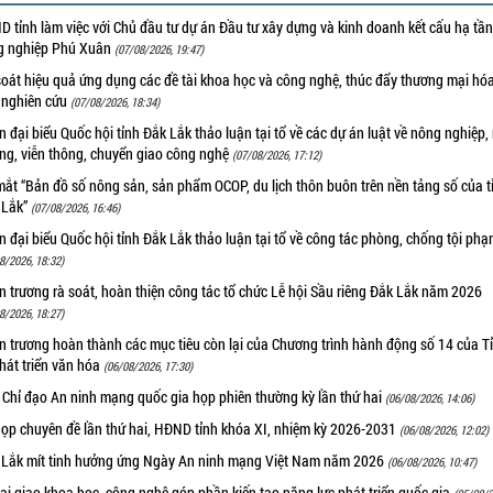
 tỉnh làm việc với Chủ đầu tư dự án Đầu tư xây dựng và kinh doanh kết cấu hạ tầ
g nghiệp Phú Xuân
(07/08/2026, 19:47)
oát hiệu quả ứng dụng các đề tài khoa học và công nghệ, thúc đẩy thương mại hóa
 nghiên cứu
(07/08/2026, 18:34)
 đại biểu Quốc hội tỉnh Đắk Lắk thảo luận tại tổ về các dự án luật về nông nghiệp,
ờng, viễn thông, chuyển giao công nghệ
(07/08/2026, 17:12)
ắt “Bản đồ số nông sản, sản phẩm OCOP, du lịch thôn buôn trên nền tảng số của t
 Lắk”
(07/08/2026, 16:46)
 đại biểu Quốc hội tỉnh Đắk Lắk thảo luận tại tổ về công tác phòng, chống tội ph
8/2026, 18:32)
 trương rà soát, hoàn thiện công tác tổ chức Lễ hội Sầu riêng Đắk Lắk năm 2026
8/2026, 18:27)
 trương hoàn thành các mục tiêu còn lại của Chương trình hành động số 14 của T
hát triển văn hóa
(06/08/2026, 17:30)
 Chỉ đạo An ninh mạng quốc gia họp phiên thường kỳ lần thứ hai
(06/08/2026, 14:06)
họp chuyên đề lần thứ hai, HĐND tỉnh khóa XI, nhiệm kỳ 2026-2031
(06/08/2026, 12:02)
 Lắk mít tinh hưởng ứng Ngày An ninh mạng Việt Nam năm 2026
(06/08/2026, 10:47)
i giao khoa học, công nghệ góp phần kiến tạo năng lực phát triển quốc gia