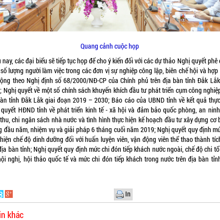
Quang cảnh cuộc họp
 nay, các đại biểu sẽ tiếp tục họp để cho ý kiến đối với các dự thảo Nghị quyết phê
 số lượng người làm việc trong các đơn vị sự nghiệp công lập, biên chế hội và hợp
động theo Nghị định số 68/2000/NĐ-CP của Chính phủ trên địa bàn tỉnh Đắk Lắ
; Nghị quyết về một số chính sách khuyến khích đầu tư phát triển cụm công nghiệp
bàn tỉnh Đắk Lắk giai đoạn 2019 – 2030; Báo cáo của UBND tỉnh về kết quả thực
 quyết HĐND tỉnh về phát triển kinh tế - xã hội và đảm bảo quốc phòng, an ninh,
 thu, chi ngân sách nhà nước và tình hình thực hiện kế hoạch đầu tư xây dựng cơ 
g đầu năm, nhiệm vụ và giải pháp 6 tháng cuối năm 2019; Nghị quyết quy định mứ
 hiện chế độ dinh dưỡng đối với huấn luyện viên, vận động viên thể thao thành tíc
địa bàn tỉnh; Nghị quyết quy định mức chi đón tiếp khách nước ngoài, chế độ chi t
hội nghị, hội thảo quốc tế và mức chi đón tiếp khách trong nước trên địa bàn tỉn
In
in khác