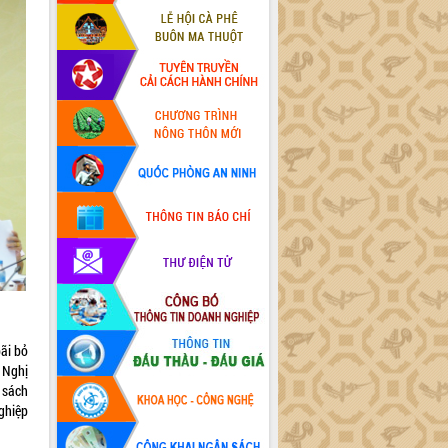
bãi bỏ
 Nghị
 sách
ghiệp