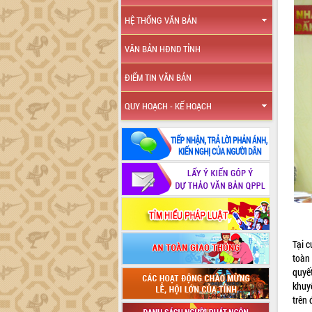
HỆ THỐNG VĂN BẢN
VĂN BẢN HĐND TỈNH
ĐIỂM TIN VĂN BẢN
QUY HOẠCH - KẾ HOẠCH
Tại c
toàn
quyế
khuy
trên 