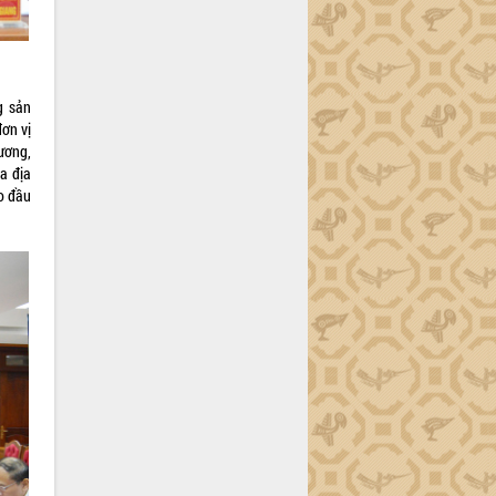
g sản
đơn vị
ương,
ủa địa
o đầu