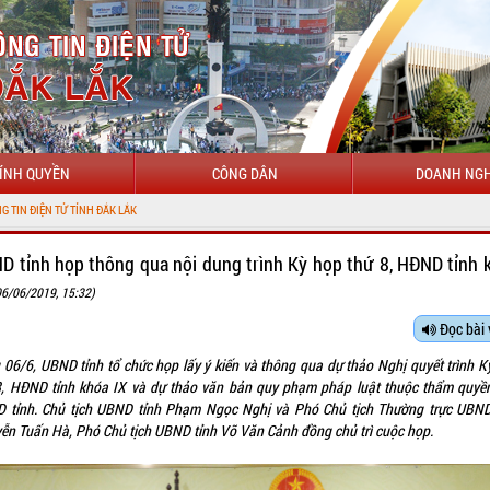
ÍNH QUYỀN
CÔNG DÂN
DOANH NGH
CHÀO MỪNG 
D tỉnh họp thông qua nội dung trình Kỳ họp thứ 8, HĐND tỉnh 
06/06/2019, 15:32)
Đọc bài 
 06/6, UBND tỉnh tổ chức họp lấy ý kiến và thông qua dự thảo Nghị quyết trình K
8, HĐND tỉnh khóa IX và dự thảo văn bản quy phạm pháp luật thuộc thẩm quyề
 tỉnh. Chủ tịch UBND tỉnh Phạm Ngọc Nghị và Phó Chủ tịch Thường trực UBND
ễn Tuấn Hà, Phó Chủ tịch UBND tỉnh Võ Văn Cảnh đồng chủ trì cuộc họp.