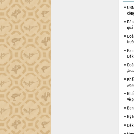
Đắk Lắk”
UBND
Tăng cường giám sát, đôn đốc thực
côn
hiện nhiệm vụ quản lý tài sản công
Rà s
hàng tuần
quả
Tháo gỡ những vướng mắc, đẩy mạnh
Đoàn
công tác cải cách thủ tục hành chính
trư
tại Trung tâm Phục vụ hành chính
công tỉnh
Ra m
Đắk
Đắk Lắk: Tôn vinh 46 giải pháp tại Hội
thi Sáng tạo Kỹ thuật 2024 - 2025
Đoàn
Đắk Lắk rà soát, điều chỉnh Đề án 190
(06/0
về phát triển nuôi trồng thủy sản
Khẩn
Phó Chủ tịch UBND tỉnh Đắk Lắk
(06/0
Trương Công Thái kiểm tra thực địa
Khẩn
Dự án cao tốc Khánh Hòa - Buôn Ma
về p
Thuột
Ban
Định vị cà phê Việt Nam như một “di
sản sống” trong dòng chảy toàn cầu
Kỳ 
Xây dựng nông thôn mới: Nâng cao đời
Đắk
sống người dân từ những mô hình thiết
Ngoạ