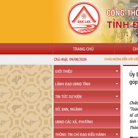
TRANG CHỦ
CH
Chủ nhật, 09/08/2026
GIỚI THIỆU
Ủy 
góp
LÃNH ĐẠO UBND TỈNH
TIN TỨC SỰ KIỆN
Chiề
“Toà
SỞ, BAN, NGÀNH
tổ c
tỉnh
UBND CÁC XÃ, PHƯỜNG
Thôn
THÔNG TIN CHỈ ĐẠO ĐIỀU HÀNH