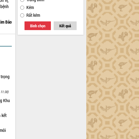
ơn vị,
 bệnh
Kém
Rất kém
im Bảo
Bình chọn
Kết quả
 trọng
 11:30)
ng Khu
 kết
 môi