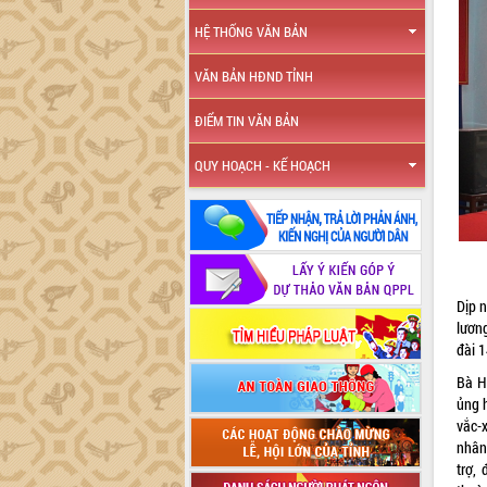
HỆ THỐNG VĂN BẢN
VĂN BẢN HĐND TỈNH
ĐIỂM TIN VĂN BẢN
QUY HOẠCH - KẾ HOẠCH
Dịp 
lươn
đài 
Bà H
ủng 
vắc-
nhân
trợ,