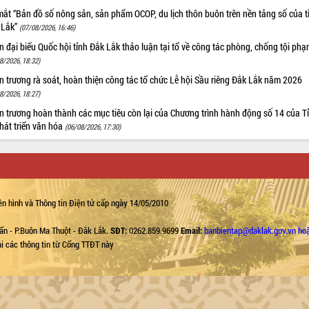
ắt “Bản đồ số nông sản, sản phẩm OCOP, du lịch thôn buôn trên nền tảng số của t
 Lắk”
(07/08/2026, 16:46)
 đại biểu Quốc hội tỉnh Đắk Lắk thảo luận tại tổ về công tác phòng, chống tội ph
8/2026, 18:32)
 trương rà soát, hoàn thiện công tác tổ chức Lễ hội Sầu riêng Đắk Lắk năm 2026
8/2026, 18:27)
 trương hoàn thành các mục tiêu còn lại của Chương trình hành động số 14 của T
hát triển văn hóa
(06/08/2026, 17:30)
n hình và Thông tin Điện tử cấp ngày 14/05/2010
ẩn - P.Buôn Ma Thuột - Đắk Lắk.
SĐT:
0262.859.9699
Email:
banbientap@daklak.gov.vn ho
lại các thông tin từ Cổng TTĐT này