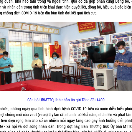
ng quân, nhà hảo tâm trong và ngoài tỉnh, qua đó đã góp phần cùng Đảng bộ, 
 và nhân dân trong tỉnh triển khai thực hiện quyết liệt, đồng bộ, hiệu quả các biệ
 chống dịch COVID-19 trên địa bàn tỉnh đạt kết quả tích cực.
Cán bộ UBMTTQ tỉnh nhắn tin gửi Tổng đài 1400
 nhiên, những ngày qua tình hình dịch bệnh COVID-19 trên cả nước diễn biến phức
iệt chủng mới của virut (virus) lây lan rất nhanh, có khả năng nhân lên và phát t
 trên diện rộng làm cho số ca nhiễm mỗi ngày tăng cao gây ảnh hưởng đến phát 
 tế - xã hội và đời sống nhân dân. Trong đợt này, Ban Thường trực Ủy ban MTTQ