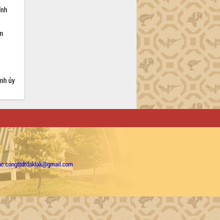
ỉnh
ạm
ỉnh ủy
ặc congttdtdaklak@gmail.com