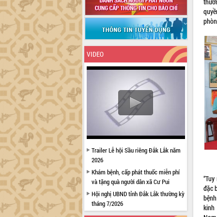
thườ
quyền
phòng
VIDEO
Trailer Lễ hội Sầu riêng Đắk Lắk năm
2026
Khám bệnh, cấp phát thuốc miễn phí
“Tuy
và tặng quà người dân xã Cư Pui
đặc b
Hội nghị UBND tỉnh Đắk Lắk thường kỳ
bệnh
tháng 7/2026
kinh
Lễ truy tặng danh hiệu “Bà Mẹ Việt