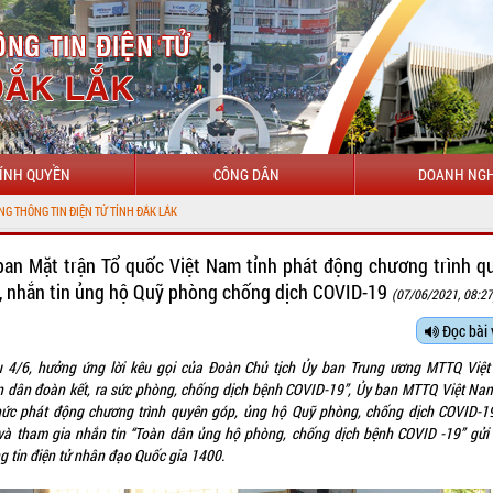
ÍNH QUYỀN
CÔNG DÂN
DOANH NGH
ban Mặt trận Tổ quốc Việt Nam tỉnh phát động chương trình q
, nhắn tin ủng hộ Quỹ phòng chống dịch COVID-19
(07/06/2021, 08:27
Đọc bài 
u 4/6, hưởng ứng lời kêu gọi của Đoàn Chủ tịch Ủy ban Trung ương MTTQ Việ
n dân đoàn kết, ra sức phòng, chống dịch bệnh COVID-19”, Ủy ban MTTQ Việt Nam
hức phát động chương trình quyên góp, ủng hộ Quỹ phòng, chống dịch COVID-1
 và tham gia nhắn tin “Toàn dân ủng hộ phòng, chống dịch bệnh COVID -19” gửi
g tin điện tử nhân đạo Quốc gia 1400.