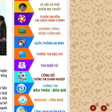
 ngày
 tổng
 tiền
o Quỹ
g của
sự hỗ
 mạnh