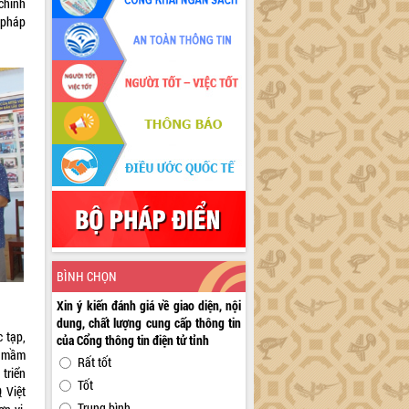
chính
n pháp
BÌNH CHỌN
Xin ý kiến đánh giá về giao diện, nội
dung, chất lượng cung cấp thông tin
 tạp,
của Cổng thông tin điện tử tỉnh
án mầm
Rất tốt
triển
Tốt
 Việt
Trung bình