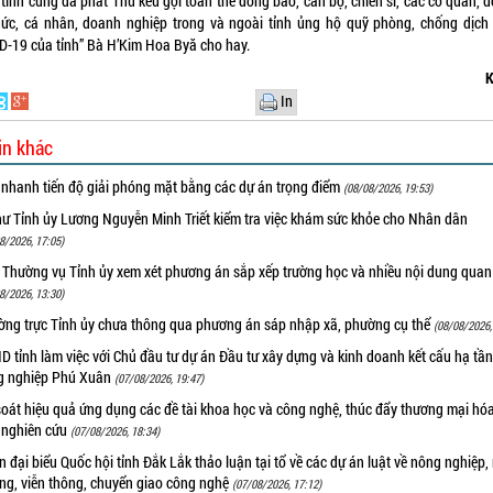
ỉnh cũng đã phát Thư kêu gọi toàn thể đồng bào, cán bộ, chiến sĩ, các cơ quan, đ
hức, cá nhân, doanh nghiệp trong và ngoài tỉnh ủng hộ quỹ phòng, chống dịch
D-19 của tỉnh” Bà H’Kim Hoa Byă cho hay.
K
In
in khác
 nhanh tiến độ giải phóng mặt bằng các dự án trọng điểm
(08/08/2026, 19:53)
hư Tỉnh ủy Lương Nguyễn Minh Triết kiểm tra việc khám sức khỏe cho Nhân dân
8/2026, 17:05)
 Thường vụ Tỉnh ủy xem xét phương án sắp xếp trường học và nhiều nội dung quan
8/2026, 13:30)
ờng trực Tỉnh ủy chưa thông qua phương án sáp nhập xã, phường cụ thể
(08/08/2026,
 tỉnh làm việc với Chủ đầu tư dự án Đầu tư xây dựng và kinh doanh kết cấu hạ tầ
g nghiệp Phú Xuân
(07/08/2026, 19:47)
oát hiệu quả ứng dụng các đề tài khoa học và công nghệ, thúc đẩy thương mại hóa
 nghiên cứu
(07/08/2026, 18:34)
 đại biểu Quốc hội tỉnh Đắk Lắk thảo luận tại tổ về các dự án luật về nông nghiệp,
ờng, viễn thông, chuyển giao công nghệ
(07/08/2026, 17:12)