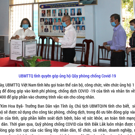
UBMTTQ tỉnh quyên góp ủng hộ Qũy phòng chống Covid-19
này, UBMTTQ Việt Nam tỉnh kêu gọi toàn thể cán bộ, công chức, viên chức ủng hộ 1
g để đóng góp vào kinh phí phòng, chống dịch COVID -19 của tỉnh và nhắn tin về
1400 để góp phần vào chương trình vắc-xin cho công nhân.
’Kim Hoa Byă- Trưởng Ban Dân vận Tỉnh ủy, Chủ tịch UBMTQVN tỉnh cho biết, số
hộ sẽ được sử dụng cho công tác phòng, chống dịch, trong đó ưu tiên đóng góp và
xin của tỉnh, góp phần kiểm soát dịch bệnh, bảo vệ sức khỏe, an toàn tính mạn
 dân. Thời gian qua, Quỹ phòng chống COVID của tỉnh Đắk Lắk luôn nhận được 
 đóng góp tích cực của các tầng lớp nhân dân, tổ chức, cá nhân, doanh nghiệp,