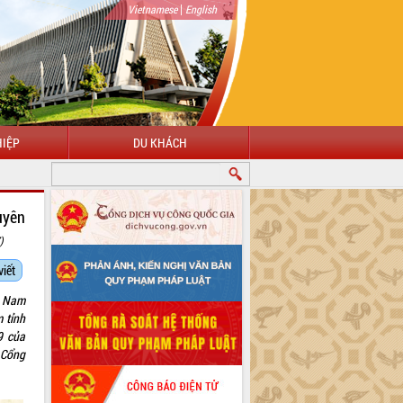
|
Vietnamese
English
IỆP
DU KHÁCH
CHÀO MỪNG ĐẾN VỚI CỔNG THÔNG TIN ĐIỆN TỬ TỈNH ĐẮK LẮK
uyên
)
viết
t Nam
 tỉnh
9 của
 Cổng