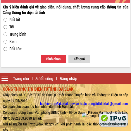
Xin ý kiến đánh giá về giao diện, nội dung, chất lượng cung cấp thông tin của
Cổng thông tin điện tử tỉnh
Rất tốt
Tốt
Trung bình
Kém
Rất kém
Bình chọn
Kết quả
Toggle
Trang chủ
Sơ đồ cổng
Đăng nhập
navigation
CỔNG THÔNG TIN ĐIỆN TỬ TỈNH ĐẮK LẮK
Giấy phép số 99/GP-TTĐT do Cục QL Phát thanh Truyền hình và Thông tin Điện tử cấp
ngày 14/05/2010
banbientap@daklak.gov.vn hoặc congttdtdaklak@gmail.com
Cơ quan chủ quản: Ủy ban nhân dân tỉnh Đắk Lắk
Cơ quan thường trực: Văn phòng UBND tỉnh - 09 Lê Duẩn - P.Buôn Ma Thuột - Đắk Lắk.
SĐT:
0262.859.9699
Email:
Ghi rõ nguồn tin "http://daklak.gov.vn" khi phát hành lại các thông tin từ Cổng TTĐT
này