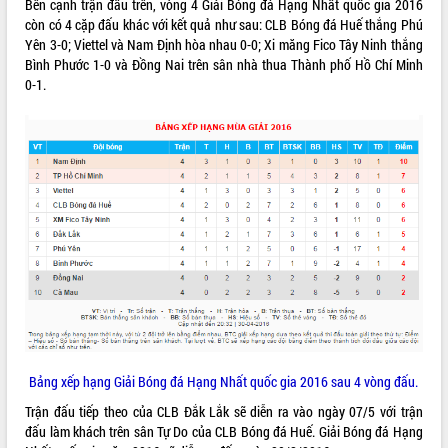
Bên cạnh trận đấu trên, vòng 4 Giải Bóng đá Hạng Nhất quốc gia 2016
còn có 4 cặp đấu khác với kết quả như sau: CLB Bóng đá Huế thắng Phú
VIDEO
Yên 3-0; Viettel và Nam Định hòa nhau 0-0; Xi măng Fico Tây Ninh thắng
Không có file video nào để phát.
Bình Phước 1-0 và Đồng Nai trên sân nhà thua Thành phố Hồ Chí Minh
0-1.
ALBUM ẢNH
LIÊN KẾT WEB
Bảng xếp hạng Giải Bóng đá Hạng Nhất quốc gia 2016 sau 4 vòng đấu.
THỐNG KÊ TRUY CẬP
Trận đấu tiếp theo của CLB Đắk Lắk sẽ diễn ra vào ngày 07/5 với trận
đấu làm khách trên sân Tự Do của CLB Bóng đá Huế. Giải Bóng đá Hạng
Hôm nay:
5616