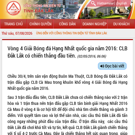
|
Vietnamese
English
TRANG CHỦ
CHÍNH QUYỀN
CÔNG DÂN
DOANH NGHIỆP
DU KHÁCH
Thứ sáu, 07/08/2026
CHÀO MỪNG ĐẾN VỚI CỔNG THÔNG TIN ĐIỆN TỬ TỈNH ĐẮK LẮK
GIỚI THIỆU
Vòng 4 Giải Bóng đá Hạng Nhất quốc gia năm 2016: CLB
Đắk Lắk có chiến thắng đầu tiên.
(02/05/2016, 06:06)
LÃNH ĐẠO UBND TỈNH
Đọc bài viết
TIN TỨC SỰ KIỆN
Chiều 30/4, trên sân vận động Buôn Ma Thuột, CLB Bóng đá Đắk Lắk có
SỞ, BAN, NGÀNH
trận đấu gặp CLB Cà Mau trong khuôn khổ vòng 4 Giải Bóng đá Hạng
Nhất quốc gia năm 2016.
UBND CÁC XÃ, PHƯỜNG
Sau 3 trận đấu đầu tiên, CLB Đắk Lắk chưa có chiến thắng nào với 2 trận
hòa và 1 trận thua nên trận đấu gặp CLB tân binh giải Hạng Nhất 2016
THÔNG TIN CHỈ ĐẠO ĐIỀU HÀNH
Cà Mau ở vòng 4 là cơ hội tốt để đội chủ nhà tìm chiến thắng và giành 3
điểm. Với quyết tâm cao và lợi thế sân nhà, các cầu thủ Đắk Lắk đã tấn
HỆ THỐNG VĂN BẢN
công ngay những phút đầu của trận đấu. Ở trận đấu này, các cầu thủ
Đắk Lắk đã chơi khá tốt và tự tin, kết quả CLB Đắk Lắk giành chiến thắng
VĂN BẢN HĐND TỈNH
với tỉ số 4-2 trước Cà Mau. Đây là chiến thắng hết sức quan trọng, giúp