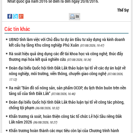
Nhất quốc gia năm 2016 sẽ diễn ra đến ngày 20/8/2016.
Tất cả:
66050939
Thế Sự
In
Các tin khác
UBND tỉnh làm việc với Chủ đầu tư dự án Đầu tư xây dựng và kinh doanh
kết cấu hạ tầng Khu công nghiệp Phú Xuân
(07/08/2026, 19:47)
Rà soát hiệu quả ứng dụng các đề tài khoa học và công nghệ, thúc đẩy
thương mại hóa kết quả nghiên cứu
(07/08/2026, 18:34)
Đoàn đại biểu Quốc hội tỉnh Đắk Lắk thảo luận tại tổ về các dự án luật về
nông nghiệp, môi trường, viễn thông, chuyển giao công nghệ
(07/08/2026,
17:12)
Ra mắt “Bản đồ số nông sản, sản phẩm OCOP, du lịch thôn buôn trên nền
tảng số của tỉnh Đắk Lắk”
(07/08/2026, 16:46)
Đoàn đại biểu Quốc hội tỉnh Đắk Lắk thảo luận tại tổ về công tác phòng,
chống tội phạm
(06/08/2026, 18:32)
Khẩn trương rà soát, hoàn thiện công tác tổ chức Lễ hội Sầu riêng Đắk
Lắk năm 2026
(06/08/2026, 18:27)
Khẩn trương hoàn thành các mục tiêu còn lại của Chương trình hành