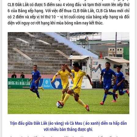
CLB Đắk Lắk có được 5 điểm sau 4 vòng đấu và tạm thời vươn lên xếp thứ
ĐIỂM TIN VĂN BẢN
6 của Bảng xếp hạng. Với việc để thua CLB Đắk Lắk, CLB Cà Mau mới chỉ
có 2 điểm và xếp vị trí thứ 10 – vị trí cuối cùng của bảng xếp hạng và đối
QUY HOẠCH - KẾ HOẠCH
diện với nguy cơ rớt hạng khi mùa bóng năm nay kết thúc.
Trận đấu giữa Đắk Lắk (áo vàng) và Cà Mau ( áo xanh) diễn ra hấp dẫn
với nhiều bàn thắng được ghi.