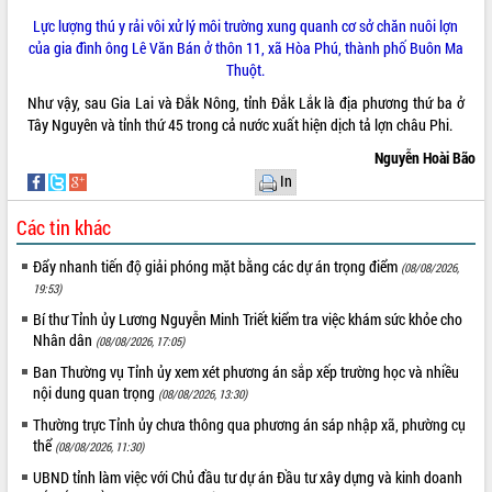
Quy hoạch và Xúc tiến đầu tư tỉnh Đắk
Lắk
Lực lượng thú y rải vôi xử lý môi trường xung quanh cơ sở chăn nuôi lợn
của gia đình ông Lê Văn Bán ở thôn 11, xã Hòa Phú, thành phố Buôn Ma
Khơi thông điểm nghẽn, đẩy nhanh
Thuột.
giải ngân vốn khắc phục thiên tai
HĐND tỉnh thông qua điều chỉnh Quy
Như vậy, sau Gia Lai và Đắk Nông, tỉnh Đắk Lắk là địa phương thứ ba ở
hoạch tỉnh thời kỳ 2021-2030
Tây Nguyên và tỉnh thứ 45 trong cả nước xuất hiện dịch tả lợn châu Phi.
Hội thảo góp ý hồ sơ điều chỉnh quy
Nguyễn Hoài Bão
hoạch tỉnh Đắk Lắk thời kỳ 2021-2030,
In
tầm nhìn đến năm 2050
Nâng cao hiệu quả hoạt động của các
Các tin khác
doanh nghiệp nhà nước
Đẩy nhanh tiến độ giải phóng mặt bằng các dự án trọng điểm
(08/08/2026,
Hội nghị triển khai kết nối mạng
19:53)
truyền số liệu chuyên dùng phục vụ cơ
quan Đảng, Nhà nước
Bí thư Tỉnh ủy Lương Nguyễn Minh Triết kiểm tra việc khám sức khỏe cho
Nhân dân
Lễ phát động chuỗi hoạt động chung
(08/08/2026, 17:05)
tay làm sạch môi trường
Ban Thường vụ Tỉnh ủy xem xét phương án sắp xếp trường học và nhiều
Xã Ea Kar bước chuyển mình trong
nội dung quan trọng
(08/08/2026, 13:30)
công tác cải cách hành chính mô hình
Thường trực Tỉnh ủy chưa thông qua phương án sáp nhập xã, phường cụ
mới
thể
(08/08/2026, 11:30)
UBND tỉnh họp báo định kỳ tháng 4
UBND tỉnh làm việc với Chủ đầu tư dự án Đầu tư xây dựng và kinh doanh
năm 2026