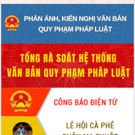
Xây dựng nông thôn mới: Nâng cao đời
sống người dân từ những mô hình thiết
thực
Quyết liệt tháo gỡ vướng mắc, đẩy
nhanh tiến độ các dự án trọng điểm
trong Khu kinh tế Nam Phú Yên
Hòn Yến phát triển du lịch gắn với bảo
tồn biển
Lấy ý kiến điều chỉnh Quy hoạch tỉnh
Đắk Lắk thời kỳ 2021-2030, tầm nhìn
đến năm 2050
Phát động chiến dịch 30 ngày đêm
giải phóng mặt bằng Tuyến đường bộ
ven biển
Đắk Lắk nỗ lực thúc đẩy tăng trưởng
kinh tế từ 10% trở lên trong Quý
II/2026
Đắk Lắk ký kết thỏa thuận hợp tác về
chuyển đổi số giai đoạn 2026 – 2030
với Tập đoàn Bưu chính Viễn thông
Việt Nam