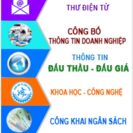
Xây dựng nền hành chính số đồng
hành cùng nông dân dân, doanh nghiệp
Giai đoạn 2026-2030, Đắk Lắk phấn
đấu có 77% xã đạt chuẩn nông thôn
mới
Chuyển đổi số 'mở đường' cho nông
nghiệp Đắk Lắk tăng trưởng bứt phá
Triển khai đồng bộ đo đạc, lập hồ sơ
địa chính, hoàn thiện cơ sở dữ liệu đất
đai
Ứng dụng sinh trắc học - Bước tiến
trong hành trình chuyển đổi số tại Đắk
Lắk
Đắk Lắk nâng cao hiệu quả công tác
Đảng từ Sổ tay đảng viên điện tử
Đắk Lắk đẩy mạnh nuôi biển công
nghệ, hướng tới phát triển thủy sản
bền vững
Tập huấn nâng cao năng lực triển khai
chuyển đổi số cho cán bộ, công chức