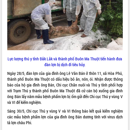
ĐIỂM TIN VĂN BẢN
QUY HOẠCH - KẾ HOẠCH
Lực lượng thú y tỉnh Đắk Lắk và thành phố Buôn Ma Thuột tiến hành đưa
đàn lợn bị dịch đi tiêu hủy.
Ngày 28/5, đàn lợn của gia đình ông Lê Văn Bán ở thôn 11, xã Hòa Phú,
thành phố Buôn Ma Thuột có dấu hiệu bỏ ăn, nôn, ói. Nhận được thông
báo của hộ gia đình ông Bán, Chi cục Chăn nuôi và Thú y tỉnh phối hợp
với Trạm Thú y thành phố Buôn Ma Thuột đã cử cán bộ xuống gia đình
ông Bán lấy năm mẫu bệnh phẩm lợn bị ốm gửi đến Chi cục Thú y vùng V
và VI để kiểm nghiệm.
Sáng 30/5, Chi cục Thú y vùng V và VI thông báo kết quả kiểm nghiệm
các mẫu bệnh phẩm lợn của gia đình ông Bán dương tính với virus dịch
tả lợn châu Phi.