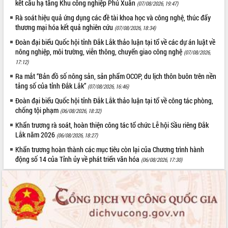
kết cấu hạ tầng Khu công nghiệp Phú Xuân
(07/08/2026, 19:47)
Hội thảo khoa học “Giải pháp thúc đẩy
Rà soát hiệu quả ứng dụng các đề tài khoa học và công nghệ, thúc đẩy
phát triển nền kinh tế xanh tại tỉnh
thương mại hóa kết quả nghiên cứu
(07/08/2026, 18:34)
Đắk Lắk”
Đoàn đại biểu Quốc hội tỉnh Đắk Lắk thảo luận tại tổ về các dự án luật về
Tăng cường giám sát, đôn đốc thực
nông nghiệp, môi trường, viễn thông, chuyển giao công nghệ
hiện nhiệm vụ quản lý tài sản công
(07/08/2026,
17:12)
hàng tuần
Tháo gỡ những vướng mắc, đẩy mạnh
Ra mắt “Bản đồ số nông sản, sản phẩm OCOP, du lịch thôn buôn trên nền
tảng số của tỉnh Đắk Lắk”
công tác cải cách thủ tục hành chính
(07/08/2026, 16:46)
tại Trung tâm Phục vụ hành chính
Đoàn đại biểu Quốc hội tỉnh Đắk Lắk thảo luận tại tổ về công tác phòng,
công tỉnh
chống tội phạm
(06/08/2026, 18:32)
Đắk Lắk: Tôn vinh 46 giải pháp tại Hội
Khẩn trương rà soát, hoàn thiện công tác tổ chức Lễ hội Sầu riêng Đắk
thi Sáng tạo Kỹ thuật 2024 - 2025
Lắk năm 2026
(06/08/2026, 18:27)
Đắk Lắk rà soát, điều chỉnh Đề án 190
Khẩn trương hoàn thành các mục tiêu còn lại của Chương trình hành
về phát triển nuôi trồng thủy sản
động số 14 của Tỉnh ủy về phát triển văn hóa
(06/08/2026, 17:30)
Phó Chủ tịch UBND tỉnh Đắk Lắk
Trương Công Thái kiểm tra thực địa
Dự án cao tốc Khánh Hòa - Buôn Ma
Thuột
Định vị cà phê Việt Nam như một “di
sản sống” trong dòng chảy toàn cầu