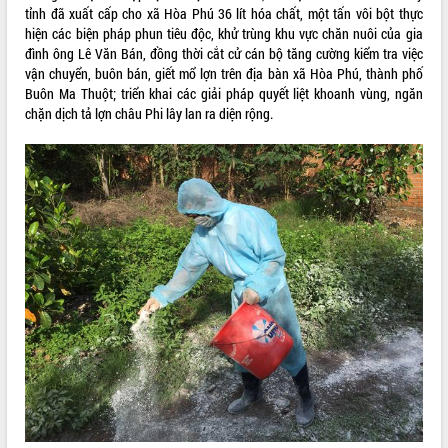
món ăn từ sầu riêng
tỉnh đã xuất cấp cho xã Hòa Phú 36 lít hóa chất, một tấn vôi bột thực
Đắk Lắk công bố Quy hoạch và xúc
hiện các biện pháp phun tiêu độc, khử trùng khu vực chăn nuôi của gia
tiến đầu tư tỉnh
đình ông Lê Văn Bán, đồng thời cắt cử cán bộ tăng cường kiểm tra việc
vận chuyển, buôn bán, giết mổ lợn trên địa bàn xã Hòa Phú, thành phố
Ngành cá ngừ Đắk Lắk chủ động thích
Buôn Ma Thuột; triển khai các giải pháp quyết liệt khoanh vùng, ngăn
ứng để giữ vững thị trường xuất khẩu
chặn dịch tả lợn châu Phi lây lan ra diện rộng.
Diễn đàn Kinh tế tư nhân Việt Nam đột
phá cơ chế - Hợp tác công tư
Đề án 06 tạo bước ngoặt đột phá trong
cải cách hành chính tỉnh Đắk Lắk
Kết nối tour, đẩy mạnh chuyển đổi số
để phát triển du lịch Đắk Lắk
Khởi động Dự án Đầu tư xây dựng hạ
tầng kỹ thuật Cụm công nghiệp Tân
Tiến
Gặp mặt các cơ quan báo chí nhân Kỷ
niệm 101 năm Ngày Báo chí Cách
mạng Việt Nam
Đắk Lắk sơ kết 4 năm triển khai thực
hiện Đề án 06 của Chính phủ
Họp báo thông tin về Hội nghị Công bố