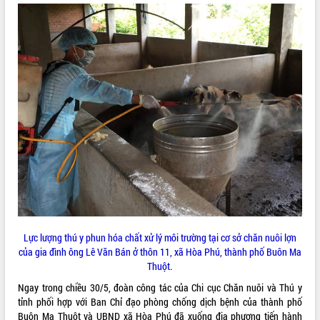
VIDEO
Khám bệnh, cấp phát thuốc miễn phí
và tặng quà người dân xã Cư Pui
Hội nghị UBND tỉnh Đắk Lắk thường kỳ
tháng 7/2026
Lễ truy tặng danh hiệu “Bà Mẹ Việt
Lực lượng thú y phun hóa chất xử lý môi trường tại cơ sở chăn nuôi lợn
Nam Anh hùng” và trao Huân chương
của gia đình ông Lê Văn Bán ở thôn 11, xã Hòa Phú, thành phố Buôn Ma
Lao động
Thuột.
ALBUM ẢNH
UBND tỉnh Đắk Lắk triển khai nhiệm
vụ 6 tháng cuối năm 2026
Ngay trong chiều 30/5, đoàn công tác của Chi cục Chăn nuôi và Thú y
tỉnh phối hợp với Ban Chỉ đạo phòng chống dịch bệnh của thành phố
Kỳ họp thứ Hai, Hội đồng nhân dân
Buôn Ma Thuột và UBND xã Hòa Phú đã xuống địa phương tiến hành
tỉnh khóa XI quyết nghị nhiều nội dung