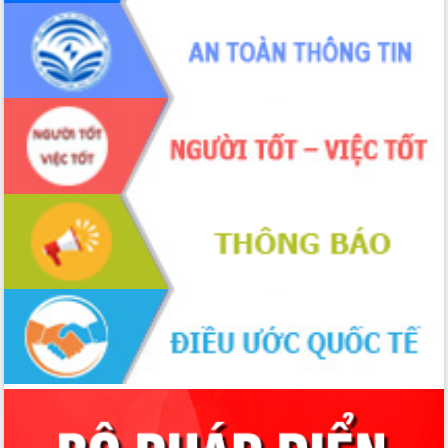
cấp xã
Đắk Lắk phát động hưởng ứng Ngày
Quyền của người tiêu dùng Việt Nam
2026
Đẩy mạnh cải cách hành chính, quyết
tâm đạt được mục tiêu tăng trưởng
hai con số trong năm 2026
Tổ chức trang trọng Lễ hội Đền thờ
Lương Văn Chánh năm 2026
Phó Bí thư Tỉnh ủy Đắk Lắk Đỗ Hữu
Huy giữ chức Bí thư Đảng ủy Ủy Ban
Nhân dân tỉnh
Bệnh án điện tử thúc đẩy chuyển đổi
số y tế tại Đắk Lắk
Chuyển đổi số thư viện: Mở rộng
không gian tri thức trong thời đại số
Đánh giá, rút kinh nghiệm công tác tổ
chức diễn tập trước ngày bầu cử
Chương trình “Gặp gỡ hữu nghị –
Friendship Meeting New Year 2026”