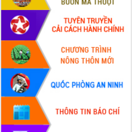
Thứ trưởng Bộ Y tế làm việc với tỉnh
Đắk Lắk về phát triển nhân lực y tế
cho trạm y tế cấp xã
Du lịch Đắk Lắk nâng tầm trải nghiệm
du khách thông qua Hệ thống cơ sở dữ
liệu và Bản đồ số
Tập huấn ứng dụng trí tuệ nhân tạo (AI)
trong thương mại điện tử năm 2026
Đoàn đại biểu Quốc hội tỉnh Đắk Lắk
trao đổi thông tin trước Kỳ họp thứ
nhất, Quốc hội khóa XVI
Quyết liệt cải cách hành chính, khơi
thông nguồn lực phát triển
Nâng cao hiệu lực, hiệu quả HĐND
tỉnh thông qua hiện đại hóa hành chính
Xã Ea Phê gắn cải cách hành chính với
chuyển đổi số
Phó Chủ tịch Thường trực UBND tỉnh
Hồ Thị Nguyên Thảo làm việc tại Trung
tâm Phục vụ hành chính công xã Ea
Phê