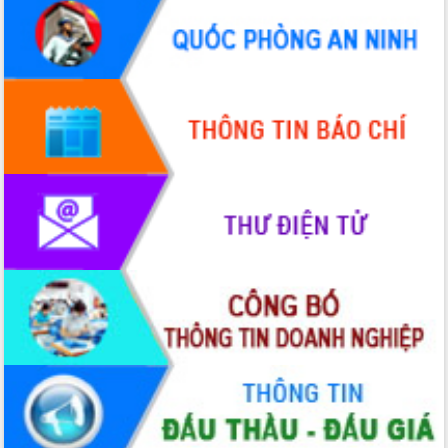
chúc mừng các bệnh viện nhân Ngày
Thầy thuốc Việt Nam
Rộn ràng lễ hội truyền thống Sông
nước Đà Nông lần thứ I năm 2026
Kỳ họp Chuyên đề lần thứ Năm, HĐND
tỉnh Đắk Lắk thông qua các nghị quyết
quan trọng
Thống nhất danh sách giới thiệu ứng
cử đại biểu Quốc hội khoá XVI và đại
biểu HĐND tỉnh Đắk Lắk, nhiệm kỳ
2026-2031
Phát động hai phong trào thi đua quan
trọng trong kỷ nguyên mới
Hội nghị lần thứ tư Ban Chỉ đạo công
tác bầu cử tỉnh Đắk Lắk
Hội nghị Báo cáo viên Trung ương
tháng 01/2026
Phó Thủ tướng Hồ Quốc Dũng đánh giá
cao kết quả Chiến dịch Quang Trung
tại Đắk Lắk