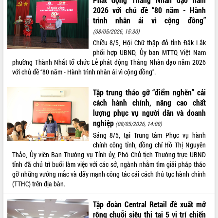
Hòn Yến phát triển du lịch gắn với bảo
2026 với chủ đề “80 năm - Hành
tồn biển
trình nhân ái vì cộng đồng”
Lấy ý kiến điều chỉnh Quy hoạch tỉnh
(08/05/2026, 15:30)
Đắk Lắk thời kỳ 2021-2030, tầm nhìn
Chiều 8/5, Hội Chữ thập đỏ tỉnh Đắk Lắk
đến năm 2050
phối hợp UBND, Ủy ban MTTQ Việt Nam
Phát động chiến dịch 30 ngày đêm
phường Thành Nhất tổ chức Lễ phát động Tháng Nhân đạo năm 2026
giải phóng mặt bằng Tuyến đường bộ
với chủ đề “80 năm - Hành trình nhân ái vì cộng đồng”.
ven biển
Đắk Lắk nỗ lực thúc đẩy tăng trưởng
Tập trung tháo gỡ “điểm nghẽn” cải
kinh tế từ 10% trở lên trong Quý
cách hành chính, nâng cao chất
II/2026
lượng phục vụ người dân và doanh
Đắk Lắk ký kết thỏa thuận hợp tác về
nghiệp
(08/05/2026, 14:00)
chuyển đổi số giai đoạn 2026 – 2030
Sáng 8/5, tại Trung tâm Phục vụ hành
với Tập đoàn Bưu chính Viễn thông
chính công tỉnh, đồng chí Hồ Thị Nguyên
Việt Nam
Thảo, Ủy viên Ban Thường vụ Tỉnh ủy, Phó Chủ tịch Thường trực UBND
Thứ trưởng Bộ Y tế làm việc với tỉnh
tỉnh đã chủ trì buổi làm việc với các sở, ngành nhằm tìm giải pháp tháo
Đắk Lắk về phát triển nhân lực y tế
gỡ những vướng mắc và đẩy mạnh công tác cải cách thủ tục hành chính
cho trạm y tế cấp xã
(TTHC) trên địa bàn.
Du lịch Đắk Lắk nâng tầm trải nghiệm
du khách thông qua Hệ thống cơ sở dữ
Tập đoàn Central Retail đề xuất mở
liệu và Bản đồ số
rộng chuỗi siêu thị tại 5 vị trí chiến