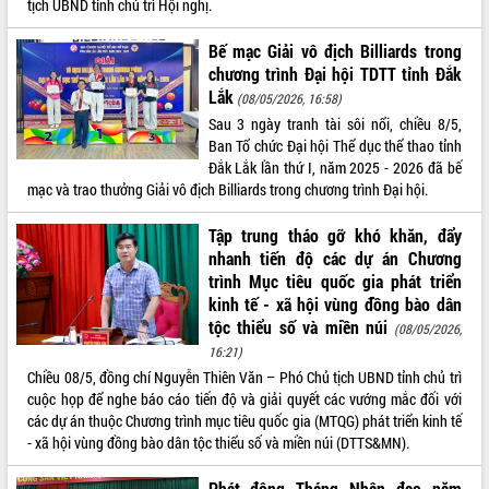
tịch UBND tỉnh chủ trì Hội nghị.
Tháo gỡ những vướng mắc, đẩy mạnh
công tác cải cách thủ tục hành chính
Bế mạc Giải vô địch Billiards trong
tại Trung tâm Phục vụ hành chính
chương trình Đại hội TDTT tỉnh Đắk
công tỉnh
Lắk
(08/05/2026, 16:58)
Đắk Lắk: Tôn vinh 46 giải pháp tại Hội
Sau 3 ngày tranh tài sôi nổi, chiều 8/5,
thi Sáng tạo Kỹ thuật 2024 - 2025
Ban Tổ chức Đại hội Thể dục thể thao tỉnh
Đắk Lắk rà soát, điều chỉnh Đề án 190
Đắk Lắk lần thứ I, năm 2025 - 2026 đã bế
về phát triển nuôi trồng thủy sản
mạc và trao thưởng Giải vô địch Billiards trong chương trình Đại hội.
Phó Chủ tịch UBND tỉnh Đắk Lắk
Trương Công Thái kiểm tra thực địa
Tập trung tháo gỡ khó khăn, đẩy
Dự án cao tốc Khánh Hòa - Buôn Ma
nhanh tiến độ các dự án Chương
Thuột
trình Mục tiêu quốc gia phát triển
kinh tế - xã hội vùng đồng bào dân
Định vị cà phê Việt Nam như một “di
tộc thiểu số và miền núi
sản sống” trong dòng chảy toàn cầu
(08/05/2026,
16:21)
Xây dựng nông thôn mới: Nâng cao đời
sống người dân từ những mô hình thiết
Chiều 08/5, đồng chí Nguyễn Thiên Văn – Phó Chủ tịch UBND tỉnh chủ trì
thực
cuộc họp để nghe báo cáo tiến độ và giải quyết các vướng mắc đối với
các dự án thuộc Chương trình mục tiêu quốc gia (MTQG) phát triển kinh tế
Quyết liệt tháo gỡ vướng mắc, đẩy
- xã hội vùng đồng bào dân tộc thiểu số và miền núi (DTTS&MN).
nhanh tiến độ các dự án trọng điểm
trong Khu kinh tế Nam Phú Yên
Phát động Tháng Nhân đạo năm