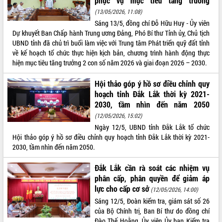
phục vụ mục tiêu tăng trưởng
(13/05/2026, 11:08)
ĐIỂM TIN VĂN BẢN
Sáng 13/5, đồng chí Đỗ Hữu Huy - Ủy viên
Dự khuyết Ban Chấp hành Trung ương Đảng, Phó Bí thư Tỉnh ủy, Chủ tịch
QUY HOẠCH - KẾ HOẠCH
UBND tỉnh đã chủ trì buổi làm việc với Trung tâm Phát triển quỹ đất tỉnh
về kế hoạch tổ chức thực hiện kịch bản, chương trình hành động thực
hiện mục tiêu tăng trưởng 2 con số năm 2026 và giai đoạn 2026 – 2030.
Hội thảo góp ý hồ sơ điều chỉnh quy
hoạch tỉnh Đắk Lắk thời kỳ 2021-
2030, tầm nhìn đến năm 2050
(12/05/2026, 15:02)
Ngày 12/5, UBND tỉnh Đắk Lắk tổ chức
Hội thảo góp ý hồ sơ điều chỉnh quy hoạch tỉnh Đắk Lắk thời kỳ 2021-
2030, tầm nhìn đến năm 2050.
Đắk Lắk cần rà soát các nhiệm vụ
phân cấp, phân quyền để giảm áp
lực cho cấp cơ sở
(12/05/2026, 14:00)
Sáng 12/5, Đoàn kiểm tra, giám sát số 26
của Bộ Chính trị, Ban Bí thư do đồng chí
Đào Thế Hoằng, Ủy viên Ủy ban Kiểm tra