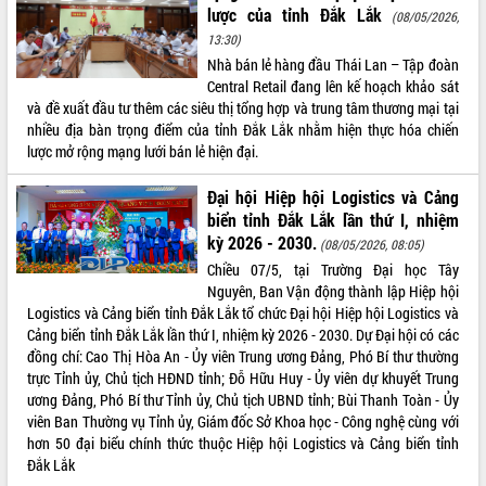
lược của tỉnh Đắk Lắk
Tập huấn ứng dụng trí tuệ nhân tạo (AI)
(08/05/2026,
trong thương mại điện tử năm 2026
13:30)
Đoàn đại biểu Quốc hội tỉnh Đắk Lắk
Nhà bán lẻ hàng đầu Thái Lan – Tập đoàn
trao đổi thông tin trước Kỳ họp thứ
Central Retail đang lên kế hoạch khảo sát
nhất, Quốc hội khóa XVI
và đề xuất đầu tư thêm các siêu thị tổng hợp và trung tâm thương mại tại
nhiều địa bàn trọng điểm của tỉnh Đắk Lắk nhằm hiện thực hóa chiến
Quyết liệt cải cách hành chính, khơi
lược mở rộng mạng lưới bán lẻ hiện đại.
thông nguồn lực phát triển
Nâng cao hiệu lực, hiệu quả HĐND
Đại hội Hiệp hội Logistics và Cảng
tỉnh thông qua hiện đại hóa hành chính
biển tỉnh Đắk Lắk lần thứ I, nhiệm
Xã Ea Phê gắn cải cách hành chính với
kỳ 2026 - 2030.
(08/05/2026, 08:05)
chuyển đổi số
Chiều 07/5, tại Trường Đại học Tây
Phó Chủ tịch Thường trực UBND tỉnh
Nguyên, Ban Vận động thành lập Hiệp hội
Hồ Thị Nguyên Thảo làm việc tại Trung
Logistics và Cảng biển tỉnh Đắk Lắk tổ chức Đại hội Hiệp hội Logistics và
tâm Phục vụ hành chính công xã Ea
Cảng biển tỉnh Đắk Lắk lần thứ I, nhiệm kỳ 2026 - 2030. Dự Đại hội có các
Phê
đồng chí: Cao Thị Hòa An - Ủy viên Trung ương Đảng, Phó Bí thư thường
Xây dựng nền hành chính số đồng
trực Tỉnh ủy, Chủ tịch HĐND tỉnh; Đỗ Hữu Huy - Ủy viên dự khuyết Trung
hành cùng nông dân dân, doanh nghiệp
ương Đảng, Phó Bí thư Tỉnh ủy, Chủ tịch UBND tỉnh; Bùi Thanh Toàn - Ủy
Giai đoạn 2026-2030, Đắk Lắk phấn
viên Ban Thường vụ Tỉnh ủy, Giám đốc Sở Khoa học - Công nghệ cùng với
đấu có 77% xã đạt chuẩn nông thôn
hơn 50 đại biểu chính thức thuộc Hiệp hội Logistics và Cảng biển tỉnh
mới
Đắk Lắk