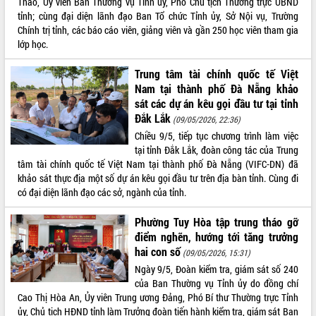
Thảo, Ủy viên Ban Thường vụ Tỉnh ủy, Phó Chủ tịch Thường trực UBND
phá cơ chế - Hợp tác công tư
tỉnh; cùng đại diện lãnh đạo Ban Tổ chức Tỉnh ủy, Sở Nội vụ, Trường
Đề án 06 tạo bước ngoặt đột phá trong
Chính trị tỉnh, các báo cáo viên, giảng viên và gần 250 học viên tham gia
cải cách hành chính tỉnh Đắk Lắk
lớp học.
Kết nối tour, đẩy mạnh chuyển đổi số
để phát triển du lịch Đắk Lắk
Trung tâm tài chính quốc tế Việt
Nam tại thành phố Đà Nẵng khảo
Khởi động Dự án Đầu tư xây dựng hạ
tầng kỹ thuật Cụm công nghiệp Tân
sát các dự án kêu gọi đầu tư tại tỉnh
Tiến
Đắk Lắk
(09/05/2026, 22:36)
Gặp mặt các cơ quan báo chí nhân Kỷ
Chiều 9/5, tiếp tục chương trình làm việc
niệm 101 năm Ngày Báo chí Cách
tại tỉnh Đắk Lắk, đoàn công tác của Trung
mạng Việt Nam
tâm tài chính quốc tế Việt Nam tại thành phố Đà Nẵng (VIFC-DN) đã
khảo sát thực địa một số dự án kêu gọi đầu tư trên địa bàn tỉnh. Cùng đi
Đắk Lắk sơ kết 4 năm triển khai thực
có đại diện lãnh đạo các sở, ngành của tỉnh.
hiện Đề án 06 của Chính phủ
Họp báo thông tin về Hội nghị Công bố
Phường Tuy Hòa tập trung tháo gỡ
Quy hoạch và Xúc tiến đầu tư tỉnh Đắk
điểm nghẽn, hướng tới tăng trưởng
Lắk
hai con số
(09/05/2026, 15:31)
Khơi thông điểm nghẽn, đẩy nhanh
Ngày 9/5, Đoàn kiểm tra, giám sát số 240
giải ngân vốn khắc phục thiên tai
của Ban Thường vụ Tỉnh ủy do đồng chí
HĐND tỉnh thông qua điều chỉnh Quy
Cao Thị Hòa An, Ủy viên Trung ương Đảng, Phó Bí thư Thường trực Tỉnh
hoạch tỉnh thời kỳ 2021-2030
ủy, Chủ tịch HĐND tỉnh làm Trưởng đoàn tiến hành kiểm tra, giám sát Ban