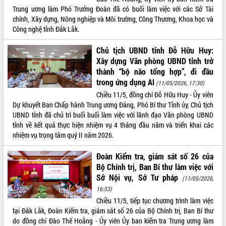
Trung ương làm Phó Trưởng Đoàn đã có buổi làm việc với các Sở Tài
VIDEO
chính, Xây dựng, Nông nghiệp và Môi trường, Công Thương, Khoa học và
Công nghệ tỉnh Đắk Lắk.
Loading the player...
Khám bệnh, cấp phát thuốc miễn phí
Chủ tịch UBND tỉnh Đỗ Hữu Huy:
và tặng quà người dân xã Cư Pui
Xây dựng Văn phòng UBND tỉnh trở
thành “bộ não tổng hợp”, đi đầu
Hội nghị UBND tỉnh Đắk Lắk thường kỳ
tháng 7/2026
trong ứng dụng AI
(11/05/2026, 17:30)
Lễ truy tặng danh hiệu “Bà Mẹ Việt
Chiều 11/5, đồng chí Đỗ Hữu Huy - Ủy viên
Nam Anh hùng” và trao Huân chương
Dự khuyết Ban Chấp hành Trung ương Đảng, Phó Bí thư Tỉnh ủy, Chủ tịch
Lao động
UBND tỉnh đã chủ trì buổi buổi làm việc với lãnh đạo Văn phòng UBND
ALBUM ẢNH
tỉnh về kết quả thực hiện nhiệm vụ 4 tháng đầu năm và triển khai các
UBND tỉnh Đắk Lắk triển khai nhiệm
nhiệm vụ trọng tâm quý II năm 2026.
vụ 6 tháng cuối năm 2026
Kỳ họp thứ Hai, Hội đồng nhân dân
Đoàn Kiểm tra, giám sát số 26 của
tỉnh khóa XI quyết nghị nhiều nội dung
Bộ Chính trị, Ban Bí thư làm việc với
quan trọng
Sở Nội vụ, Sở Tư pháp
(11/05/2026,
Bí thư Tỉnh ủy Lương Nguyễn Minh
16:53)
Triết thăm, tặng quà người có công với
Chiều 11/5, tiếp tục chương trình làm việc
cách mạng
tại Đắk Lắk, Đoàn Kiểm tra, giám sát số 26 của Bộ Chính trị, Ban Bí thư
Rà soát, hoàn thiện hệ thống thiết chế
do đồng chí Đào Thế Hoằng - Ủy viên Ủy ban kiểm tra Trung ương làm
văn hóa, thể thao đáp ứng yêu cầu
LIÊN KẾT WEB