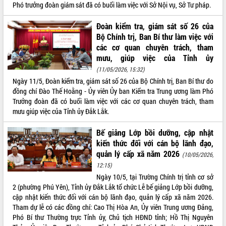
Phó trưởng đoàn giám sát đã có buổi làm việc với Sở Nội vụ, Sở Tư pháp.
phát triển mới
Thường trực HĐND tỉnh Đắk Lắk gặp
Đoàn kiểm tra, giám sát số 26 của
mặt Đoàn chuyên gia y tế TP. Hồ Chí
Bộ Chính trị, Ban Bí thư làm việc với
Minh
các cơ quan chuyên trách, tham
THỐNG KÊ TRUY CẬP
Lễ truy điệu và an táng hài cốt liệt sĩ
mưu, giúp việc của Tỉnh ủy
tại Nghĩa trang Liệt sĩ xã Sơn Hòa
Hôm nay:
10542
(11/05/2026, 15:32)
Bàn giải pháp tháo gỡ khó khăn trong
Tất cả:
66055865
Ngày 11/5, Đoàn kiểm tra, giám sát số 26 của Bộ Chính trị, Ban Bí thư do
xuất khẩu sầu riêng và triển khai quy
đồng chí Đào Thế Hoằng - Ủy viên Ủy ban Kiểm tra Trung ương làm Phó
định EUDR
Trưởng đoàn đã có buổi làm việc với các cơ quan chuyên trách, tham
Thứ trưởng Bộ Nông nghiệp và Môi
mưu giúp việc của Tỉnh ủy Đắk Lắk.
trường Nguyễn Hoàng Hiệp khảo sát
vùng trồng và doanh nghiệp đóng gói
Bế giảng Lớp bồi dưỡng, cập nhật
sầu riêng tại Đắk Lắk
kiến thức đối với cán bộ lãnh đạo,
Trình diễn nghệ thuật chế biến các
quản lý cấp xã năm 2026
(10/05/2026,
món ăn từ sầu riêng
12:15)
Đắk Lắk công bố Quy hoạch và xúc
Ngày 10/5, tại Trường Chính trị tỉnh cơ sở
tiến đầu tư tỉnh
2 (phường Phú Yên), Tỉnh ủy Đắk Lắk tổ chức Lễ bế giảng Lớp bồi dưỡng,
cập nhật kiến thức đối với cán bộ lãnh đạo, quản lý cấp xã năm 2026.
Ngành cá ngừ Đắk Lắk chủ động thích
Tham dự lễ có các đồng chí: Cao Thị Hòa An, Ủy viên Trung ương Đảng,
ứng để giữ vững thị trường xuất khẩu
Phó Bí thư Thường trực Tỉnh ủy, Chủ tịch HĐND tỉnh; Hồ Thị Nguyên
Diễn đàn Kinh tế tư nhân Việt Nam đột