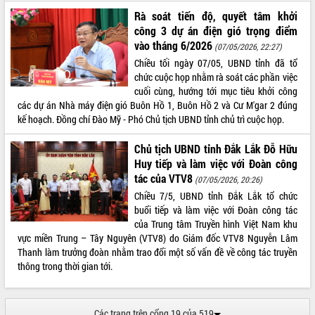
Chuyển đổi số 'mở đường' cho nông
Rà soát tiến độ, quyết tâm khởi
nghiệp Đắk Lắk tăng trưởng bứt phá
công 3 dự án điện gió trọng điểm
Triển khai đồng bộ đo đạc, lập hồ sơ
vào tháng 6/2026
(07/05/2026, 22:27)
địa chính, hoàn thiện cơ sở dữ liệu đất
Chiều tối ngày 07/05, UBND tỉnh đã tổ
đai
chức cuộc họp nhằm rà soát các phần việc
Ứng dụng sinh trắc học - Bước tiến
cuối cùng, hướng tới mục tiêu khởi công
trong hành trình chuyển đổi số tại Đắk
các dự án Nhà máy điện gió Buôn Hồ 1, Buôn Hồ 2 và Cư M'gar 2 đúng
Lắk
kế hoạch. Đồng chí Đào Mỹ - Phó Chủ tịch UBND tỉnh chủ trì cuộc họp.
Đắk Lắk nâng cao hiệu quả công tác
Đảng từ Sổ tay đảng viên điện tử
Chủ tịch UBND tỉnh Đắk Lắk Đỗ Hữu
Đắk Lắk đẩy mạnh nuôi biển công
Huy tiếp và làm việc với Đoàn công
nghệ, hướng tới phát triển thủy sản
tác của VTV8
(07/05/2026, 20:26)
bền vững
Chiều 7/5, UBND tỉnh Đắk Lắk tổ chức
Tập huấn nâng cao năng lực triển khai
buổi tiếp và làm việc với Đoàn công tác
chuyển đổi số cho cán bộ, công chức
của Trung tâm Truyền hình Việt Nam khu
cấp xã
vực miền Trung – Tây Nguyên (VTV8) do Giám đốc VTV8 Nguyễn Lâm
Đắk Lắk phát động hưởng ứng Ngày
Thanh làm trưởng đoàn nhằm trao đổi một số vấn đề về công tác truyền
Quyền của người tiêu dùng Việt Nam
thông trong thời gian tới.
2026
Đẩy mạnh cải cách hành chính, quyết
tâm đạt được mục tiêu tăng trưởng
Các trang trên cổng 19 của 519