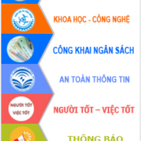
Hội nghị Ban Chấp hành Đảng bộ tỉnh
Đắk Lắk lần thứ 2 (mở rộng)
Tập trung giải phóng mặt bằng, đẩy
nhanh tiến độ Tuyến đường bộ ven
biển
Gỡ khó, khởi công xây dựng, sửa chữa
toàn bộ nhà ở cho hộ dân đúng tiến độ
đề ra
UBND tỉnh Đắk Lắk tổng kết công tác
quốc phòng, quân sự địa phương năm
2025
Tập trung triển khai quyết liệt, đồng bộ
các giải pháp nhằm thực hiện hiệu quả
các nhiệm vụ đề ra năm 2025
Phát huy vai trò của người có uy tín
trong phòng chống tảo hôn và hôn
nhân cận huyết thống
Nông sản Tây Nguyên thu hút doanh
nghiệp nước ngoài
Đắk Lắk định vị thương hiệu du lịch
“Biển – Rừng – Cà phê” trong không