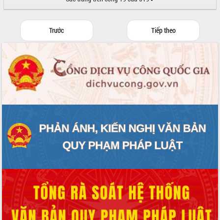
hai con số trong năm 2026
Tổ chức trang trọng Lễ hội Đền thờ
Lương Văn Chánh năm 2026
Trước
Tiếp theo
Phó Bí thư Tỉnh ủy Đắk Lắk Đỗ Hữu
Huy giữ chức Bí thư Đảng ủy Ủy Ban
Nhân dân tỉnh
Bệnh án điện tử thúc đẩy chuyển đổi
số y tế tại Đắk Lắk
Chuyển đổi số thư viện: Mở rộng
không gian tri thức trong thời đại số
Đánh giá, rút kinh nghiệm công tác tổ
chức diễn tập trước ngày bầu cử
Chương trình “Gặp gỡ hữu nghị –
Friendship Meeting New Year 2026”
Bầu cử Quốc hội và HĐND: Cử tri Đắk
Lắk gửi gắm niềm tin, kỳ vọng vào lá
phiếu
Đắk Lắk sẵn sàng các điều kiện cho
Ngày hội bầu cử đại biểu Quốc hội
khóa XVI và HĐND các cấp nhiệm kỳ