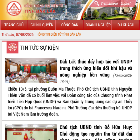
|
Vietnamese
English
TRANG CHỦ
CHÍNH QUYỀN
CÔNG DÂN
DOANH NGHIỆP
DU KHÁCH
Thứ sáu, 07/08/2026
ỚI CỔNG THÔNG TIN ĐIỆN TỬ TỈNH ĐẮK LẮK
GIỚI THIỆU
TIN TỨC SỰ KIỆN
LÃNH ĐẠO UBND TỈNH
Đắk Lắk thúc đẩy hợp tác với UNDP
trong thích ứng biến đổi khí hậu và
TIN TỨC SỰ KIỆN
nông nghiệp bền vững
(13/05/2026,
15:01)
SỞ, BAN, NGÀNH
Chiều 13/5, tại phường Buôn Ma Thuột, Phó Chủ tịch UBND tỉnh Nguyễn
Thiên Văn đã có buổi làm việc với Đoàn công tác của Chương trình Phát
UBND CÁC XÃ, PHƯỜNG
triển Liên Hợp Quốc (UNDP) và Ban Quản lý Trung ương các dự án Thủy
lợi (CPO) do bà Francesca Nardini, Phó Trưởng đại diện thường trú UNDP
THÔNG TIN CHỈ ĐẠO ĐIỀU HÀNH
tại Việt Nam làm trưởng đoàn.
HỆ THỐNG VĂN BẢN
Chủ tịch UBND tỉnh Đỗ Hữu Huy:
Chủ động tạo nguồn thu từ đất đai
VĂN BẢN HĐND TỈNH