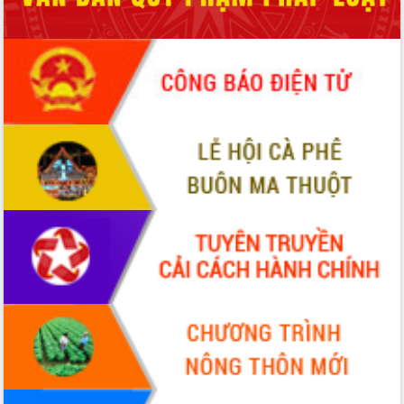
2026-2031
Đảm bảo cuộc bầu cử đại biểu Quốc
hội và đại biểu HĐND các cấp diễn ra
an toàn, hiệu quả, đúng quy định
Thủ tướng Chính phủ Phạm Minh Chính
kiểm tra, chỉ đạo hoàn thành các dự
án cao tốc và thăm khu tái định cư tại
Đắk Lắk
Sôi nổi Hội đua ngựa truyền thống Gò
Thì Thùng mừng Xuân Bính Ngọ 2026
Lãnh đạo tỉnh dâng hương tưởng niệm
tại Đập Đồng Cam đầu Xuân Bính Ngọ
Ngành nông nghiệp phấn đấu tăng
trưởng đạt 5,86% trong năm 2026
UBND tỉnh Đắk Lắk triển khai công tác
quốc phòng, quân sự địa phương năm
2026
Đắk Lắk tập trung toàn lực khắc phục
tồn tại IUU, sẵn sàng làm việc với
Đoàn thanh tra EC
Chủ tịch UBND tỉnh Tạ Anh Tuấn thăm,