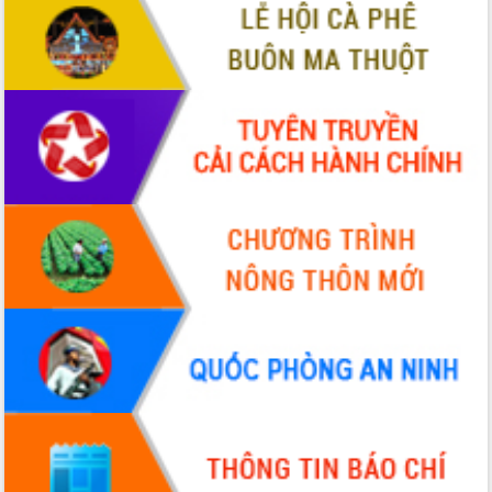
Bầu cử Quốc hội và HĐND: Cử tri Đắk
Lắk gửi gắm niềm tin, kỳ vọng vào lá
phiếu
Đắk Lắk sẵn sàng các điều kiện cho
Ngày hội bầu cử đại biểu Quốc hội
khóa XVI và HĐND các cấp nhiệm kỳ
2026-2031
Đảm bảo cuộc bầu cử đại biểu Quốc
hội và đại biểu HĐND các cấp diễn ra
an toàn, hiệu quả, đúng quy định
Thủ tướng Chính phủ Phạm Minh Chính
kiểm tra, chỉ đạo hoàn thành các dự
án cao tốc và thăm khu tái định cư tại
Đắk Lắk
Sôi nổi Hội đua ngựa truyền thống Gò
Thì Thùng mừng Xuân Bính Ngọ 2026
Lãnh đạo tỉnh dâng hương tưởng niệm
tại Đập Đồng Cam đầu Xuân Bính Ngọ
Ngành nông nghiệp phấn đấu tăng
trưởng đạt 5,86% trong năm 2026
UBND tỉnh Đắk Lắk triển khai công tác