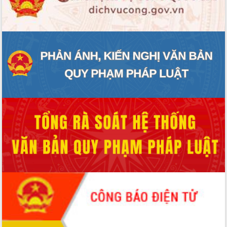
cấp xã
Đắk Lắk phát động hưởng ứng Ngày
Quyền của người tiêu dùng Việt Nam
2026
Đẩy mạnh cải cách hành chính, quyết
tâm đạt được mục tiêu tăng trưởng
hai con số trong năm 2026
Tổ chức trang trọng Lễ hội Đền thờ
Lương Văn Chánh năm 2026
Phó Bí thư Tỉnh ủy Đắk Lắk Đỗ Hữu
Huy giữ chức Bí thư Đảng ủy Ủy Ban
Nhân dân tỉnh
Bệnh án điện tử thúc đẩy chuyển đổi
số y tế tại Đắk Lắk
Chuyển đổi số thư viện: Mở rộng
không gian tri thức trong thời đại số
Đánh giá, rút kinh nghiệm công tác tổ
chức diễn tập trước ngày bầu cử
Chương trình “Gặp gỡ hữu nghị –
Friendship Meeting New Year 2026”