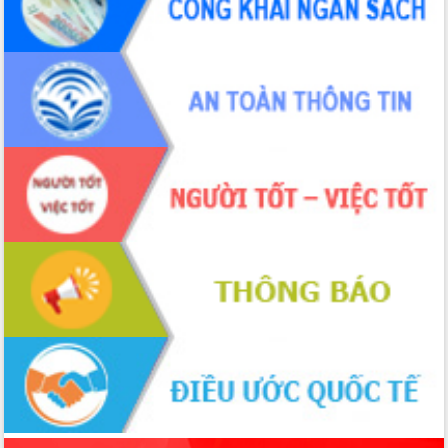
tác bầu cử tỉnh Đắk Lắk
Hội nghị Báo cáo viên Trung ương
tháng 01/2026
Phó Thủ tướng Hồ Quốc Dũng đánh giá
cao kết quả Chiến dịch Quang Trung
tại Đắk Lắk
Hội nghị Ban Chấp hành Đảng bộ tỉnh
Đắk Lắk lần thứ 2 (mở rộng)
Tập trung giải phóng mặt bằng, đẩy
nhanh tiến độ Tuyến đường bộ ven
biển
Gỡ khó, khởi công xây dựng, sửa chữa
toàn bộ nhà ở cho hộ dân đúng tiến độ
đề ra
UBND tỉnh Đắk Lắk tổng kết công tác
quốc phòng, quân sự địa phương năm
2025
Tập trung triển khai quyết liệt, đồng bộ
các giải pháp nhằm thực hiện hiệu quả
các nhiệm vụ đề ra năm 2025
Phát huy vai trò của người có uy tín