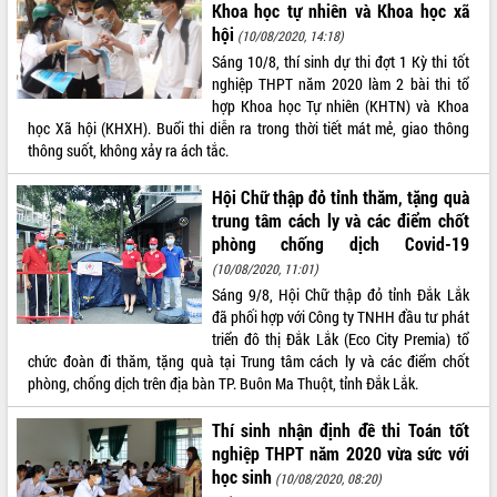
Khoa học tự nhiên và Khoa học xã
VIDEO
hội
(10/08/2020, 14:18)
Sáng 10/8, thí sinh dự thi đợt 1 Kỳ thi tốt
nghiệp THPT năm 2020 làm 2 bài thi tổ
hợp Khoa học Tự nhiên (KHTN) và Khoa
học Xã hội (KHXH). Buổi thi diễn ra trong thời tiết mát mẻ, giao thông
thông suốt, không xảy ra ách tắc.
Hội Chữ thập đỏ tỉnh thăm, tặng quà
trung tâm cách ly và các điểm chốt
phòng chống dịch Covid-19
Khám bệnh, cấp phát thuốc miễn phí
(10/08/2020, 11:01)
và tặng quà người dân xã Cư Pui
Sáng 9/8, Hội Chữ thập đỏ tỉnh Đắk Lắk
Hội nghị UBND tỉnh Đắk Lắk thường kỳ
đã phối hợp với Công ty TNHH đầu tư phát
tháng 7/2026
triển đô thị Đắk Lắk (Eco City Premia) tổ
Lễ truy tặng danh hiệu “Bà Mẹ Việt
chức đoàn đi thăm, tặng quà tại Trung tâm cách ly và các điểm chốt
Nam Anh hùng” và trao Huân chương
phòng, chống dịch trên địa bàn TP. Buôn Ma Thuột, tỉnh Đắk Lắk.
Lao động
ALBUM ẢNH
UBND tỉnh Đắk Lắk triển khai nhiệm
Thí sinh nhận định đề thi Toán tốt
vụ 6 tháng cuối năm 2026
nghiệp THPT năm 2020 vừa sức với
Kỳ họp thứ Hai, Hội đồng nhân dân
học sinh
(10/08/2020, 08:20)
tỉnh khóa XI quyết nghị nhiều nội dung