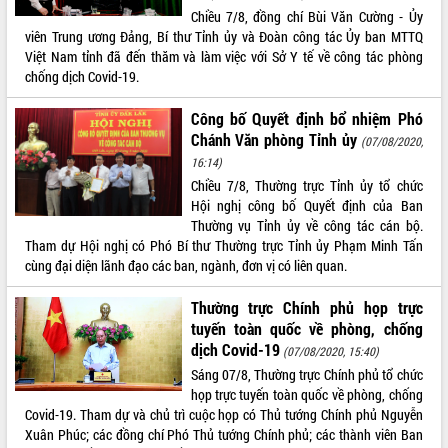
Quy hoạch và Xúc tiến đầu tư tỉnh Đắk
Chiều 7/8, đồng chí Bùi Văn Cường - Ủy
Lắk
viên Trung ương Đảng, Bí thư Tỉnh ủy và Đoàn công tác Ủy ban MTTQ
Khơi thông điểm nghẽn, đẩy nhanh
Việt Nam tỉnh đã đến thăm và làm việc với Sở Y tế về công tác phòng
giải ngân vốn khắc phục thiên tai
chống dịch Covid-19.
HĐND tỉnh thông qua điều chỉnh Quy
hoạch tỉnh thời kỳ 2021-2030
Công bố Quyết định bổ nhiệm Phó
Hội thảo góp ý hồ sơ điều chỉnh quy
Chánh Văn phòng Tỉnh ủy
(07/08/2020,
hoạch tỉnh Đắk Lắk thời kỳ 2021-2030,
16:14)
tầm nhìn đến năm 2050
Chiều 7/8, Thường trực Tỉnh ủy tổ chức
Nâng cao hiệu quả hoạt động của các
Hội nghị công bố Quyết định của Ban
doanh nghiệp nhà nước
Thường vụ Tỉnh ủy về công tác cán bộ.
Tham dự Hội nghị có Phó Bí thư Thường trực Tỉnh ủy Phạm Minh Tấn
Hội nghị triển khai kết nối mạng
cùng đại diện lãnh đạo các ban, ngành, đơn vị có liên quan.
truyền số liệu chuyên dùng phục vụ cơ
quan Đảng, Nhà nước
Thường trực Chính phủ họp trực
Lễ phát động chuỗi hoạt động chung
tuyến toàn quốc về phòng, chống
tay làm sạch môi trường
dịch Covid-19
(07/08/2020, 15:40)
Xã Ea Kar bước chuyển mình trong
Sáng 07/8, Thường trực Chính phủ tổ chức
công tác cải cách hành chính mô hình
họp trực tuyến toàn quốc về phòng, chống
mới
Covid-19. Tham dự và chủ trì cuộc họp có Thủ tướng Chính phủ Nguyễn
UBND tỉnh họp báo định kỳ tháng 4
Xuân Phúc; các đồng chí Phó Thủ tướng Chính phủ; các thành viên Ban
năm 2026