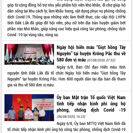
Xây dựng nông thôn mới: Nâng cao đời
góp từ cộng đồng hỗ trợ nhu yếu phẩm hội viên khó khăn, đi chợ giúp hộ
sống người dân từ những mô hình thiết
dân sống tại khu cách ly; làm khẩu trang, vật dụng phục vụ phòng chống
thực
dịch Covid-19. Thông qua những việc làm thiết thực, các cấp Hội LHPN
Quyết liệt tháo gỡ vướng mắc, đẩy
tỉnh Đắk Lắk đã giúp đỡ hội viên, phụ nữ trên địa bàn huyện giảm bớt
nhanh tiến độ các dự án trọng điểm
phần nào khó khăn, giúp nâng cao hiệu quả công tác phòng, chống dịch
trong Khu kinh tế Nam Phú Yên
Covid -19 tại vùng sâu, vùng xa.
Hòn Yến phát triển du lịch gắn với bảo
tồn biển
Ngày hội hiến máu “Giọt hồng Tây
Nguyên” tại huyện Krông Pắc thu về
Lấy ý kiến điều chỉnh Quy hoạch tỉnh
580 đơn vị máu
Đắk Lắk thời kỳ 2021-2030, tầm nhìn
(07/08/2020, 07:52)
đến năm 2050
Ngày 6/8, Ban Chỉ đạo Hiến máu tình
nguyện tỉnh Đắk Lắk đã tổ chức Ngày hội hiến máu “Giọt hồng Tây
Phát động chiến dịch 30 ngày đêm
Nguyên” tại huyện Krông Pắc. Hơn 800 người dân tại địa bàn đã tham
giải phóng mặt bằng Tuyến đường bộ
gia và thu về 580 đơn vị máu.
ven biển
Đắk Lắk nỗ lực thúc đẩy tăng trưởng
Ủy ban Mặt trận Tổ quốc Việt Nam
kinh tế từ 10% trở lên trong Quý
tỉnh tiếp nhận kinh phí ủng hộ
II/2026
phòng, chống dịch Covid -19
Đắk Lắk ký kết thỏa thuận hợp tác về
(06/08/2020, 16:23)
chuyển đổi số giai đoạn 2026 – 2030
Ngày 6/8, Ủy ban MTTQ Việt Nam tỉnh đã
với Tập đoàn Bưu chính Viễn thông
tổ chức tiếp nhận kinh phí ủng hộ công tác phòng, chống dịch Covid-19
Việt Nam