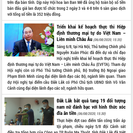
trên địa bàn tỉnh. Dịp này Hội hoa lan Ban Mê đã ủng hộ toàn bộ số tiền
Thứ trưởng Bộ Y tế làm việc với tỉnh
bán đấu giá lan được tổ chức trong 2 ngày 3 và 4-8 trên 6 sàn giao dịch
Đắk Lắk về phát triển nhân lực y tế
với tổng số tiền là 352 triệu đồng.
cho trạm y tế cấp xã
Du lịch Đắk Lắk nâng tầm trải nghiệm
Triển khai kế hoạch thực thi Hiệp
du khách thông qua Hệ thống cơ sở dữ
định thương mại tự do Việt Nam –
liệu và Bản đồ số
Liên minh Châu Âu
(06/08/2020, 15:35)
Tập huấn ứng dụng trí tuệ nhân tạo (AI)
Sáng 6/8, tại Hà Nội, Thủ tướng Chính phủ
trong thương mại điện tử năm 2026
Nguyễn Xuân Phúc đã đến dự và chỉ đạo
Đoàn đại biểu Quốc hội tỉnh Đắk Lắk
Hội nghị triển khai kế hoạch thực thi Hiệp
trao đổi thông tin trước Kỳ họp thứ
định thương mại tự do Việt Nam – Liên minh Châu Âu (EVFTA). Tham dự
nhất, Quốc hội khóa XVI
Hội nghị còn có Phó Thủ tướng Chính phủ, Bộ trưởng Bộ Ngoại giao
Quyết liệt cải cách hành chính, khơi
Phạm Bình Minh cùng đại diện lãnh đạo các Bộ, ngành liên quan. Tham
thông nguồn lực phát triển
dự Hội nghị tại điểm cầu Đắk Lắk có Phó Chủ tịch UBND tỉnh Võ Văn
Cảnh cùng đại diện lãnh đạo các sở, ngành hữu quan.
Nâng cao hiệu lực, hiệu quả HĐND
tỉnh thông qua hiện đại hóa hành chính
Đắk Lắk bắt quả tang 19 đối tượng
Xã Ea Phê gắn cải cách hành chính với
nam nữ đánh bạc với hình thức xóc
chuyển đổi số
đĩa ăn tiền
(06/08/2020, 15:30)
Phó Chủ tịch Thường trực UBND tỉnh
Thực hiện đợt cao điểm tấn công trấn áp
Hồ Thị Nguyên Thảo làm việc tại Trung
tội phạm, chiều ngày 5/8 đội Cảnh sát
tâm Phục vụ hành chính công xã Ea
điều tra tổng hợp của Công an TP Buôn Ma Thuột, tỉnh Đắk Lắk đã triệt
Phê