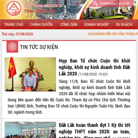
|
Vietnamese
English
TRANG CHỦ
CHÍNH QUYỀN
CÔNG DÂN
DOANH NGHIỆP
DU KHÁCH
Thứ sáu, 07/08/2026
CHÀO MỪNG ĐẾN VỚI CỔNG THÔNG TIN ĐIỆN TỬ TỈNH 
GIỚI THIỆU
TIN TỨC SỰ KIỆN
LÃNH ĐẠO UBND TỈNH
Họp Ban Tổ chức Cuộc thi khởi
nghiệp, khởi sự kinh doanh tỉnh Đắk
TIN TỨC SỰ KIỆN
Lắk 2020
(11/08/2020, 15:02)
Sáng 11/8, Ban Tổ chức Cuôc thi khởi
SỞ, BAN, NGÀNH
nghiệp, khởi sự kinh doanh tỉnh Đắk Lắk
2020 đã tổ chức họp nhằm triển khai nội
UBND CÁC XÃ, PHƯỜNG
dung liên quan đến tiến độ Cuộc thi. Tham dự có Phó Chủ tịch Thường
trực UBND tỉnh, Trưởng Ban Tổ chức Cuộc thi Nguyễn Tuấn Hà; lãnh đạo
THÔNG TIN CHỈ ĐẠO ĐIỀU HÀNH
Sở, ngành trong tỉnh.
HỆ THỐNG VĂN BẢN
Đắk Lắk hoàn thành đợt 1 Kỳ thi tốt
nghiệp THPT năm 2020: an toàn,
VĂN BẢN HĐND TỈNH
nghiêm túc, đúng quy chế