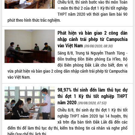
Chiều 9/8, thí sinh bước vào thi môn Toán
quan trọng
– môn thi thứ 2 của đợt 1 Kỳ thi tốt nghiệp
Bí thư Tỉnh ủy Lương Nguyễn Minh
THPT năm 2020 với thời gian làm bài 90
Triết thăm, tặng quà người có công với
phút theo hình thức trắc nghiệm.
cách mạng
Phát hiện và bàn giao 2 công dân
Rà soát, hoàn thiện hệ thống thiết chế
văn hóa, thể thao đáp ứng yêu cầu
nhập cảnh trái phép từ Campuchia
LIÊN KẾT WEB
phát triển mới
vào Việt Nam
(09/08/2020, 08:30)
Thường trực HĐND tỉnh Đắk Lắk gặp
Sáng 8/8, Trung tá Nguyễn Thanh Tùng -
mặt Đoàn chuyên gia y tế TP. Hồ Chí
Đồn trưởng Đồn Biên phòng Ea H’leo, Bộ
Minh
đội Biên phòng Đắk Lắk cho biết, đơn vị
THỐNG KÊ TRUY CẬP
vừa phát hiện và bàn giao 2 công dân nhập cảnh trái phép từ Campuchia
Lễ truy điệu và an táng hài cốt liệt sĩ
vào Việt Nam.
tại Nghĩa trang Liệt sĩ xã Sơn Hòa
Hôm nay:
27112
Bàn giải pháp tháo gỡ khó khăn trong
Tất cả:
66039852
98,97% thí sinh đến làm thủ tục dự
xuất khẩu sầu riêng và triển khai quy
thi đợt 1 Kỳ thi tốt nghiệp THPT
định EUDR
năm 2020
(09/08/2020, 07:53)
Thứ trưởng Bộ Nông nghiệp và Môi
Chiều 8/8, thí sinh dự thi đợt 1 Kỳ thi tốt
trường Nguyễn Hoàng Hiệp khảo sát
nghiệp THPT năm 2020 tại 14 huyện, thị
vùng trồng và doanh nghiệp đóng gói
xã trên địa bàn tỉnh Đắk Lắk đã đến các
sầu riêng tại Đắk Lắk
điểm thi để làm thủ tục dự thi, kiểm tra thông tin cá nhân và nghe phổ
Trình diễn nghệ thuật chế biến các
biến Quy chế thi, lịch thi.