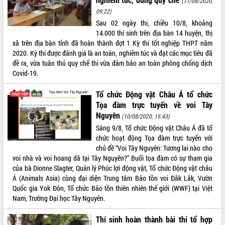
(11/08/2020,
09:22)
ĐIỂM TIN VĂN BẢN
Sau 02 ngày thi, chiều 10/8, khoảng
14.000 thí sinh trên địa bàn 14 huyện, thị
QUY HOẠCH - KẾ HOẠCH
xã trên địa bàn tỉnh đã hoàn thành đợt 1 Kỳ thi tốt nghiệp THPT năm
2020. Kỳ thi được đánh giá là an toàn, nghiêm túc và đạt các mục tiêu đã
đề ra, vừa tuân thủ quy chế thi vừa đảm bảo an toàn phòng chống dịch
Covid-19.
Tổ chức Động vật Châu Á tổ chức
Tọa đàm trực tuyến về voi Tây
Nguyên
(10/08/2020, 15:43)
Sáng 9/8, Tổ chức Động vật Châu Á đã tổ
chức hoạt động Tọa đàm trực tuyến với
chủ đề “Voi Tây Nguyên: Tương lai nào cho
voi nhà và voi hoang dã tại Tây Nguyên?” Buổi tọa đàm có sự tham gia
của bà Dionne Slagter, Quản lý Phúc lợi động vật, Tổ chức Động vật châu
Á (Animals Asia) cùng đại diện Trung tâm Bảo tồn voi Đắk Lắk, Vườn
Quốc gia Yok Đôn, Tổ chức Bảo tồn thiên nhiên thế giới (WWF) tại Việt
Nam, Trường Đại học Tây Nguyên.
Thí sinh hoàn thành bài thi tổ hợp