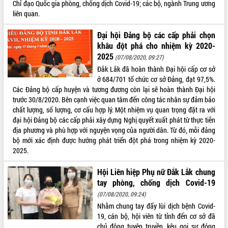
Chỉ đạo Quốc gia phòng, chống dịch Covid-19; các bộ, ngành Trung ương
Hội thảo khoa học “Giải pháp thúc đẩy
liên quan.
phát triển nền kinh tế xanh tại tỉnh
Đắk Lắk”
Đại hội Đảng bộ các cấp phải chọn
Tăng cường giám sát, đôn đốc thực
khâu đột phá cho nhiệm kỳ 2020-
hiện nhiệm vụ quản lý tài sản công
2025
(07/08/2020, 09:27)
hàng tuần
Đắk Lắk đã hoàn thành Đại hội cấp cơ sở
Tháo gỡ những vướng mắc, đẩy mạnh
ở 684/701 tổ chức cơ sở Đảng, đạt 97,5%.
công tác cải cách thủ tục hành chính
Các Đảng bộ cấp huyện và tương đương còn lại sẽ hoàn thành Đại hội
tại Trung tâm Phục vụ hành chính
trước 30/8/2020. Bên cạnh việc quan tâm đến công tác nhân sự đảm bảo
công tỉnh
chất lượng, số lượng, cơ cấu hợp lý. Một nhiệm vụ quan trọng đặt ra với
Đắk Lắk: Tôn vinh 46 giải pháp tại Hội
đại hội Đảng bộ các cấp phải xây dựng Nghị quyết xuất phát từ thực tiễn
thi Sáng tạo Kỹ thuật 2024 - 2025
địa phương và phù hợp với nguyện vọng của người dân. Từ đó, mỗi đảng
bộ mới xác định được hướng phát triển đột phá trong nhiệm kỳ 2020-
Đắk Lắk rà soát, điều chỉnh Đề án 190
2025.
về phát triển nuôi trồng thủy sản
Phó Chủ tịch UBND tỉnh Đắk Lắk
Hội Liên hiệp Phụ nữ Đắk Lắk chung
Trương Công Thái kiểm tra thực địa
tay phòng, chống dịch Covid-19
Dự án cao tốc Khánh Hòa - Buôn Ma
(07/08/2020, 09:24)
Thuột
Nhằm chung tay đẩy lùi dịch bệnh Covid-
Định vị cà phê Việt Nam như một “di
19, cán bộ, hội viên từ tỉnh đến cơ sở đã
sản sống” trong dòng chảy toàn cầu
chủ động tuyên truyền, kêu gọi sự đóng