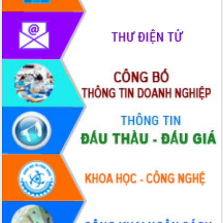
quốc phòng, quân sự địa phương năm
2026
Đắk Lắk tập trung toàn lực khắc phục
tồn tại IUU, sẵn sàng làm việc với
Đoàn thanh tra EC
Chủ tịch UBND tỉnh Tạ Anh Tuấn thăm,
chúc mừng các bệnh viện nhân Ngày
Thầy thuốc Việt Nam
Rộn ràng lễ hội truyền thống Sông
nước Đà Nông lần thứ I năm 2026
Kỳ họp Chuyên đề lần thứ Năm, HĐND
tỉnh Đắk Lắk thông qua các nghị quyết
quan trọng
Thống nhất danh sách giới thiệu ứng
cử đại biểu Quốc hội khoá XVI và đại
biểu HĐND tỉnh Đắk Lắk, nhiệm kỳ
2026-2031
Phát động hai phong trào thi đua quan
trọng trong kỷ nguyên mới
Hội nghị lần thứ tư Ban Chỉ đạo công