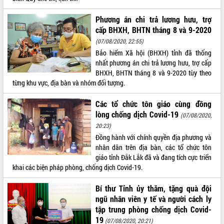
món ăn từ sầu riêng
Đắk Lắk công bố Quy hoạch và xúc
Phương án chi trả lương hưu, trợ
tiến đầu tư tỉnh
cấp BHXH, BHTN tháng 8 và 9-2020
Ngành cá ngừ Đắk Lắk chủ động thích
(07/08/2020, 22:55)
ứng để giữ vững thị trường xuất khẩu
Bảo hiểm Xã hội (BHXH) tỉnh đã thống
Diễn đàn Kinh tế tư nhân Việt Nam đột
nhất phương án chi trả lương hưu, trợ cấp
phá cơ chế - Hợp tác công tư
BHXH, BHTN tháng 8 và 9-2020 tùy theo
Đề án 06 tạo bước ngoặt đột phá trong
từng khu vực, địa bàn và nhóm đối tượng.
cải cách hành chính tỉnh Đắk Lắk
Các tổ chức tôn giáo cùng đồng
Kết nối tour, đẩy mạnh chuyển đổi số
lòng chống dịch Covid-19
để phát triển du lịch Đắk Lắk
(07/08/2020,
20:23)
Khởi động Dự án Đầu tư xây dựng hạ
Đồng hành với chính quyền địa phương và
tầng kỹ thuật Cụm công nghiệp Tân
nhân dân trên địa bàn, các tổ chức tôn
Tiến
giáo tỉnh Đắk Lắk đã và đang tích cực triển
Gặp mặt các cơ quan báo chí nhân Kỷ
khai các biện pháp phòng, chống dịch Covid-19.
niệm 101 năm Ngày Báo chí Cách
mạng Việt Nam
Bí thư Tỉnh ủy thăm, tặng quà đội
Đắk Lắk sơ kết 4 năm triển khai thực
ngũ nhân viên y tế và người cách ly
hiện Đề án 06 của Chính phủ
tập trung phòng chống dịch Covid-
Họp báo thông tin về Hội nghị Công bố
19
(07/08/2020, 20:21)