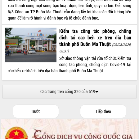
xóa thành công một sòng bạc hoạt động liên tỉnh, quy mô lớn. Đến sáng
Xây dựng nền hành chính số đồng
6/8 Công an TP Buôn Ma Thuột vẫn đang lấy lời khai các đối tượng liên
hành cùng nông dân dân, doanh nghiệp
quan để làm rõ hành vi đánh bạc và tổ chức đánh bạc.
Giai đoạn 2026-2030, Đắk Lắk phấn
đấu có 77% xã đạt chuẩn nông thôn
Kiểm tra công tác phòng, chống
mới
dịch tại các bến xe trên địa bàn
Chuyển đổi số 'mở đường' cho nông
thành phố Buôn Ma Thuột
(06/08/2020,
nghiệp Đắk Lắk tăng trưởng bứt phá
08:31)
Triển khai đồng bộ đo đạc, lập hồ sơ
Sở Giao thông vận tải vừa tổ chức kiểm tra
địa chính, hoàn thiện cơ sở dữ liệu đất
công tác phòng, chống dịch Covid-19 tại
đai
các bến xe khách trên địa bàn thành phố Buôn Ma Thuột.
Ứng dụng sinh trắc học - Bước tiến
trong hành trình chuyển đổi số tại Đắk
Lắk
Các trang trên cổng 320 của 519
Đắk Lắk nâng cao hiệu quả công tác
Đảng từ Sổ tay đảng viên điện tử
Đắk Lắk đẩy mạnh nuôi biển công
Trước
Tiếp theo
nghệ, hướng tới phát triển thủy sản
bền vững
Tập huấn nâng cao năng lực triển khai
chuyển đổi số cho cán bộ, công chức