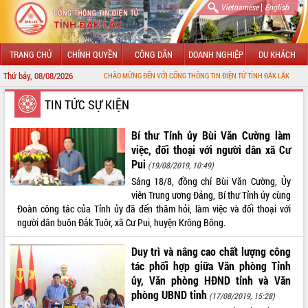
|
Vietnamese
English
TRANG CHỦ
CHÍNH QUYỀN
CÔNG DÂN
DOANH NGHIỆP
DU KHÁCH
Thứ bảy, 08/08/2026
CHÀO MỪNG ĐẾN VỚI CỔNG THÔNG TIN ĐIỆN TỬ TỈNH ĐẮK LẮK
GIỚI THIỆU
TIN TỨC SỰ KIỆN
LÃNH ĐẠO UBND TỈNH
Bí thư Tỉnh ủy Bùi Văn Cường làm
việc, đối thoại với người dân xã Cư
TIN TỨC SỰ KIỆN
Pui
(19/08/2019, 10:49)
Sáng 18/8, đồng chí Bùi Văn Cường, Ủy
SỞ, BAN, NGÀNH
viên Trung ương Đảng, Bí thư Tỉnh ủy cùng
Đoàn công tác của Tỉnh ủy đã đến thăm hỏi, làm việc và đối thoại với
UBND CÁC XÃ, PHƯỜNG
người dân buôn Đắk Tuôr, xã Cư Pui, huyện Krông Bông.
THÔNG TIN CHỈ ĐẠO ĐIỀU HÀNH
Duy trì và nâng cao chất lượng công
tác phối hợp giữa Văn phòng Tỉnh
HỆ THỐNG VĂN BẢN
ủy, Văn phòng HĐND tỉnh và Văn
phòng UBND tỉnh
(17/08/2019, 15:28)
VĂN BẢN HĐND TỈNH