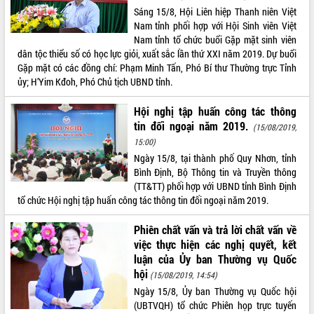
Sáng 15/8, Hội Liên hiệp Thanh niên Việt
Hội thảo khoa học “Giải pháp thúc đẩy
Nam tỉnh phối hợp với Hội Sinh viên Việt
phát triển nền kinh tế xanh tại tỉnh
Nam tỉnh tổ chức buổi Gặp mặt sinh viên
Đắk Lắk”
dân tộc thiểu số có học lực giỏi, xuất sắc lần thứ XXI năm 2019. Dự buổi
Tăng cường giám sát, đôn đốc thực
Gặp mặt có các đồng chí: Phạm Minh Tấn, Phó Bí thư Thường trực Tỉnh
hiện nhiệm vụ quản lý tài sản công
ủy; H’Yim Kđoh, Phó Chủ tịch UBND tỉnh.
hàng tuần
Tháo gỡ những vướng mắc, đẩy mạnh
Hội nghị tập huấn công tác thông
công tác cải cách thủ tục hành chính
tin đối ngoại năm 2019.
(15/08/2019,
tại Trung tâm Phục vụ hành chính
15:00)
công tỉnh
Ngày 15/8, tại thành phố Quy Nhơn, tỉnh
Đắk Lắk: Tôn vinh 46 giải pháp tại Hội
Bình Định, Bộ Thông tin và Truyền thông
thi Sáng tạo Kỹ thuật 2024 - 2025
(TT&TT) phối hợp với UBND tỉnh Bình Định
Đắk Lắk rà soát, điều chỉnh Đề án 190
tổ chức Hội nghị tập huấn công tác thông tin đối ngoại năm 2019.
về phát triển nuôi trồng thủy sản
Phó Chủ tịch UBND tỉnh Đắk Lắk
Phiên chất vấn và trả lời chất vấn về
Trương Công Thái kiểm tra thực địa
việc thực hiện các nghị quyết, kết
Dự án cao tốc Khánh Hòa - Buôn Ma
luận của Ủy ban Thường vụ Quốc
Thuột
hội
(15/08/2019, 14:54)
Định vị cà phê Việt Nam như một “di
Ngày 15/8, Ủy ban Thường vụ Quốc hội
sản sống” trong dòng chảy toàn cầu
(UBTVQH) tổ chức Phiên họp trực tuyến