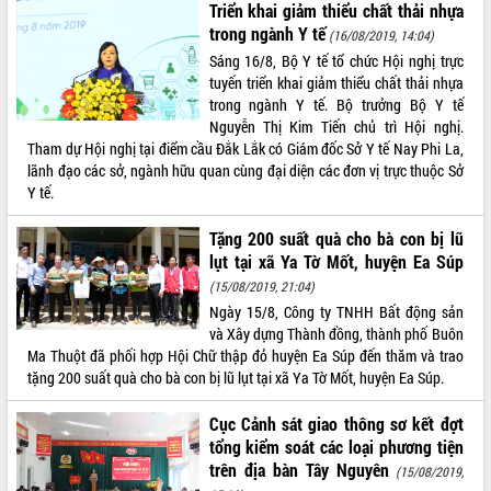
món ăn từ sầu riêng
Triển khai giảm thiểu chất thải nhựa
trong ngành Y tế
Đắk Lắk công bố Quy hoạch và xúc
(16/08/2019, 14:04)
tiến đầu tư tỉnh
Sáng 16/8, Bộ Y tế tổ chức Hội nghị trực
Ngành cá ngừ Đắk Lắk chủ động thích
tuyến triển khai giảm thiểu chất thải nhựa
ứng để giữ vững thị trường xuất khẩu
trong ngành Y tế. Bộ trưởng Bộ Y tế
Nguyễn Thị Kim Tiến chủ trì Hội nghị.
Diễn đàn Kinh tế tư nhân Việt Nam đột
Tham dự Hội nghị tại điểm cầu Đắk Lắk có Giám đốc Sở Y tế Nay Phi La,
phá cơ chế - Hợp tác công tư
lãnh đạo các sở, ngành hữu quan cùng đại diện các đơn vị trực thuộc Sở
Đề án 06 tạo bước ngoặt đột phá trong
Y tế.
cải cách hành chính tỉnh Đắk Lắk
Kết nối tour, đẩy mạnh chuyển đổi số
Tặng 200 suất quà cho bà con bị lũ
để phát triển du lịch Đắk Lắk
lụt tại xã Ya Tờ Mốt, huyện Ea Súp
Khởi động Dự án Đầu tư xây dựng hạ
(15/08/2019, 21:04)
tầng kỹ thuật Cụm công nghiệp Tân
Ngày 15/8, Công ty TNHH Bất động sản
Tiến
và Xây dựng Thành đồng, thành phố Buôn
Gặp mặt các cơ quan báo chí nhân Kỷ
Ma Thuột đã phối hợp Hội Chữ thập đỏ huyện Ea Súp đến thăm và trao
niệm 101 năm Ngày Báo chí Cách
tặng 200 suất quà cho bà con bị lũ lụt tại xã Ya Tờ Mốt, huyện Ea Súp.
mạng Việt Nam
Đắk Lắk sơ kết 4 năm triển khai thực
Cục Cảnh sát giao thông sơ kết đợt
hiện Đề án 06 của Chính phủ
tổng kiểm soát các loại phương tiện
trên địa bàn Tây Nguyên
Họp báo thông tin về Hội nghị Công bố
(15/08/2019,