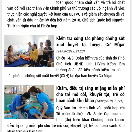
Xây dựng nông thôn mới: Nâng cao đời
toàn quốc nhằm chất vấn và trả lời chất
sống người dân từ những mô hình thiết
vấn đối với các thành viên Chính phủ và thủ trưởng các Bộ, ngành về việc
thực
thực hiện các nghị quyết, kết luận của UBTVQH về giám sát chuyên đề và
chất vấn từ đầu nhiệm kỳ đến hết năm 2018. Chủ tịch Quốc hội Nguyễn
Quyết liệt tháo gỡ vướng mắc, đẩy
Thị Kim Ngân chủ trì Phiên họp.
nhanh tiến độ các dự án trọng điểm
trong Khu kinh tế Nam Phú Yên
Kiểm tra công tác phòng chống sốt
Hòn Yến phát triển du lịch gắn với bảo
xuất huyết tại huyện Cư M’gar
tồn biển
(14/08/2019, 21:23)
Lấy ý kiến điều chỉnh Quy hoạch tỉnh
Chiều 14/8, Đoàn kiểm tra của tỉnh do Phó
Đắk Lắk thời kỳ 2021-2030, tầm nhìn
Chủ tịch UBND tỉnh H’Yim Kđoh làm
đến năm 2050
trưởng đoàn đã tiến hành kiểm tra công
Phát động chiến dịch 30 ngày đêm
tác phòng, chống sốt xuất huyết (SXH) tại địa bàn huyện Cư M’gar.
giải phóng mặt bằng Tuyến đường bộ
ven biển
Khám, điều trị răng miệng miễn phí
Đắk Lắk nỗ lực thúc đẩy tăng trưởng
cho trẻ mồ côi, khuyết tật, trẻ có
kinh tế từ 10% trở lên trong Quý
hoàn cảnh khó khăn
(14/08/2019, 21:21)
II/2026
Quỹ Bảo trợ trẻ em tỉnh vừa phối hợp với
Đắk Lắk ký kết thỏa thuận hợp tác về
Tổ chức từ thiện VN Smile Ogranization
chuyển đổi số giai đoạn 2026 – 2030
Ltd. (Úc) triển khai Chương trình khám,
với Tập đoàn Bưu chính Viễn thông
điều trị răng miễn phí cho trẻ mồ côi, khuyết tật, trẻ có hoàn cảnh khó
Việt Nam
khăn trên địa bàn tỉnh.