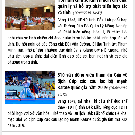
quan trọng
quản lý và hỗ trợ phát triển hợp tác
xã tỉnh.
Bí thư Tỉnh ủy Lương Nguyễn Minh
(16/08/2019, 14:43)
Triết thăm, tặng quà người có công với
Sáng 16/8, UBND tỉnh Đắk Lắk phối hợp
cách mạng
với Trường Cán Bộ Quản Lý Nông Nghiệp
và Phát triển nông thôn II, tổ chức Hội
Rà soát, hoàn thiện hệ thống thiết chế
nghị chia sẻ kinh nhiệm chỉ đạo, quản lý và hỗ trợ phát triển hợp tác xã
văn hóa, thể thao đáp ứng yêu cầu
LIÊN KẾT WEB
tỉnh. Dự hội nghị có các đồng chí: Bùi Văn Cường, Bí thư Tỉnh ủy; Phạm
phát triển mới
Minh Tấn, Phó Bí thư Thường trực tỉnh ủy; Y Giang Gry Niê Knơng, Phó
Thường trực HĐND tỉnh Đắk Lắk gặp
Chủ tịch UBND tỉnh; đại diện lãnh đạo các sở, ban ngành và các địa
mặt Đoàn chuyên gia y tế TP. Hồ Chí
phương trong tỉnh.
Minh
THỐNG KÊ TRUY CẬP
Lễ truy điệu và an táng hài cốt liệt sĩ
810 vận động viên tham dự Giải vô
tại Nghĩa trang Liệt sĩ xã Sơn Hòa
Hôm nay:
37835
địch Cúp các câu lạc bộ mạnh
Bàn giải pháp tháo gỡ khó khăn trong
Tất cả:
66083158
Karate quốc gia năm 2019
(16/08/2019,
xuất khẩu sầu riêng và triển khai quy
14:12)
định EUDR
Sáng 16/8, tại Nhà Thi đấu Thể dục Thể
Thứ trưởng Bộ Nông nghiệp và Môi
thao (TDTT) tỉnh Đắk Lắk, Tổng cục TDTT
trường Nguyễn Hoàng Hiệp khảo sát
phối hợp với Sở Văn hóa, Thể thao và Du lịch Đắk Lắk tổ chức Lễ khai
vùng trồng và doanh nghiệp đóng gói
mạc Giải vô địch Cúp các câu lạc bộ mạnh Karate quốc gia lần thứ XIX
sầu riêng tại Đắk Lắk
năm 2019.
Trình diễn nghệ thuật chế biến các