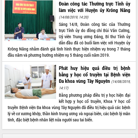
Đoàn công tác Thường trực Tỉnh ủy
Xây dựng nền hành chính số đồng
làm việc với Huyện ủy Krông Năng
hành cùng nông dân dân, doanh nghiệp
(14/08/2019, 14:20)
Giai đoạn 2026-2030, Đắk Lắk phấn
Sáng 14/8, Đoàn công tác của Thường
đấu có 77% xã đạt chuẩn nông thôn
trực Tỉnh ủy do đồng chí Bùi Văn Cường,
mới
Uỷ viên Trung ương Đảng, Bí thư Tỉnh ủy
Chuyển đổi số 'mở đường' cho nông
dẫn đầu đã có buổi làm việc với Huyện ủy
nghiệp Đắk Lắk tăng trưởng bứt phá
Krông Năng nhằm đánh giá tình hình thực hiện nhiệm vụ trong 7 tháng
đầu năm và phương hướng nhiệm vụ 5 tháng cuối năm 2019.
Triển khai đồng bộ đo đạc, lập hồ sơ
địa chính, hoàn thiện cơ sở dữ liệu đất
Phát huy hiệu quả điều trị bệnh
đai
bằng y học cổ truyền tại Bệnh viện
Ứng dụng sinh trắc học - Bước tiến
Đa khoa vùng Tây Nguyên
trong hành trình chuyển đổi số tại Đắk
(14/08/2019,
Lắk
14:17)
Bằng phương pháp điều trị y học hiện đại
Đắk Lắk nâng cao hiệu quả công tác
kết hợp y học cổ truyền, Khoa Y học cổ
Đảng từ Sổ tay đảng viên điện tử
truyền Bệnh viện Đa khoa vùng Tây Nguyên đã điều trị hiệu quả các bệnh
Đắk Lắk đẩy mạnh nuôi biển công
lý về cơ xương khớp, thần kinh trung ương và ngoại biên, các bệnh lý mãn
nghệ, hướng tới phát triển thủy sản
tính, đặc biệt bệnh nhân liệt nửa người sau tai biến.
bền vững
Tập huấn nâng cao năng lực triển khai
chuyển đổi số cho cán bộ, công chức