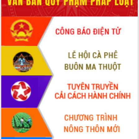
Bầu cử Quốc hội và HĐND: Cử tri Đắk
Lắk gửi gắm niềm tin, kỳ vọng vào lá
phiếu
Đắk Lắk sẵn sàng các điều kiện cho
Ngày hội bầu cử đại biểu Quốc hội
khóa XVI và HĐND các cấp nhiệm kỳ
2026-2031
Đảm bảo cuộc bầu cử đại biểu Quốc
hội và đại biểu HĐND các cấp diễn ra
an toàn, hiệu quả, đúng quy định
Thủ tướng Chính phủ Phạm Minh Chính
kiểm tra, chỉ đạo hoàn thành các dự
án cao tốc và thăm khu tái định cư tại
Đắk Lắk
Sôi nổi Hội đua ngựa truyền thống Gò
Thì Thùng mừng Xuân Bính Ngọ 2026
Lãnh đạo tỉnh dâng hương tưởng niệm
tại Đập Đồng Cam đầu Xuân Bính Ngọ
Ngành nông nghiệp phấn đấu tăng
trưởng đạt 5,86% trong năm 2026
UBND tỉnh Đắk Lắk triển khai công tác