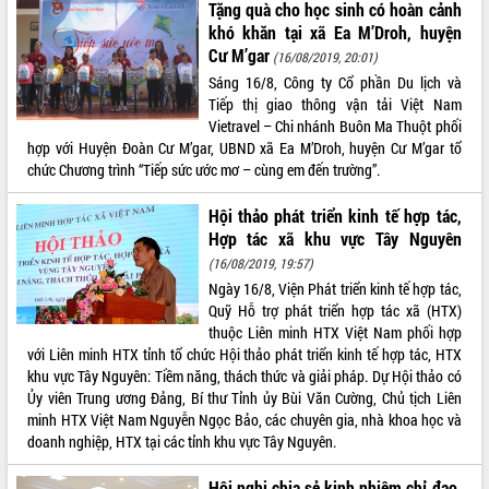
Tặng quà cho học sinh có hoàn cảnh
VIDEO
khó khăn tại xã Ea M’Droh, huyện
Cư M’gar
(16/08/2019, 20:01)
Sáng 16/8, Công ty Cổ phần Du lịch và
Tiếp thị giao thông vận tải Việt Nam
Vietravel – Chi nhánh Buôn Ma Thuột phối
hợp với Huyện Đoàn Cư M’gar, UBND xã Ea M’Droh, huyện Cư M’gar tổ
chức Chương trình “Tiếp sức ước mơ – cùng em đến trường”.
Hội thảo phát triển kinh tế hợp tác,
Hợp tác xã khu vực Tây Nguyên
Khám bệnh, cấp phát thuốc miễn phí
(16/08/2019, 19:57)
và tặng quà người dân xã Cư Pui
Ngày 16/8, Viện Phát triển kinh tế hợp tác,
Hội nghị UBND tỉnh Đắk Lắk thường kỳ
Quỹ Hỗ trợ phát triển hợp tác xã (HTX)
tháng 7/2026
thuộc Liên minh HTX Việt Nam phối hợp
Lễ truy tặng danh hiệu “Bà Mẹ Việt
với Liên minh HTX tỉnh tổ chức Hội thảo phát triển kinh tế hợp tác, HTX
Nam Anh hùng” và trao Huân chương
khu vực Tây Nguyên: Tiềm năng, thách thức và giải pháp. Dự Hội thảo có
Lao động
Ủy viên Trung ương Đảng, Bí thư Tỉnh ủy Bùi Văn Cường, Chủ tịch Liên
ALBUM ẢNH
UBND tỉnh Đắk Lắk triển khai nhiệm
minh HTX Việt Nam Nguyễn Ngọc Bảo, các chuyên gia, nhà khoa học và
vụ 6 tháng cuối năm 2026
doanh nghiệp, HTX tại các tỉnh khu vực Tây Nguyên.
Kỳ họp thứ Hai, Hội đồng nhân dân
Hội nghị chia sẻ kinh nhiệm chỉ đạo,
tỉnh khóa XI quyết nghị nhiều nội dung