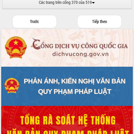
Các trang trên cổng 370 của 519
cấp xã
Đắk Lắk phát động hưởng ứng Ngày
Quyền của người tiêu dùng Việt Nam
Trước
Tiếp theo
2026
Đẩy mạnh cải cách hành chính, quyết
tâm đạt được mục tiêu tăng trưởng
hai con số trong năm 2026
Tổ chức trang trọng Lễ hội Đền thờ
Lương Văn Chánh năm 2026
Phó Bí thư Tỉnh ủy Đắk Lắk Đỗ Hữu
Huy giữ chức Bí thư Đảng ủy Ủy Ban
Nhân dân tỉnh
Bệnh án điện tử thúc đẩy chuyển đổi
số y tế tại Đắk Lắk
Chuyển đổi số thư viện: Mở rộng
không gian tri thức trong thời đại số
Đánh giá, rút kinh nghiệm công tác tổ
chức diễn tập trước ngày bầu cử
Chương trình “Gặp gỡ hữu nghị –
Friendship Meeting New Year 2026”