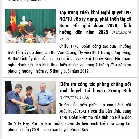
Thứ trưởng Bộ Y tế làm việc với tỉnh
Đắk Lắk về phát triển nhân lực y tế
Tập trung triển khai Nghị quyết 09-
cho trạm y tế cấp xã
NQ/TU về xây dựng, phát triển thị xã
Du lịch Đắk Lắk nâng tầm trải nghiệm
Buôn Hồ giai đoạn 2020, định
du khách thông qua Hệ thống cơ sở dữ
hướng đến năm 2025
(14/08/2019,
liệu và Bản đồ số
21:17)
Tập huấn ứng dụng trí tuệ nhân tạo (AI)
Chiều 14/8, Đoàn công tác của Thường
trong thương mại điện tử năm 2026
trực Tỉnh ủy do đồng chí Bùi Văn Cường, Ủy viên BCH Trung ương Đảng,
Đoàn đại biểu Quốc hội tỉnh Đắk Lắk
Bí thư Tỉnh ủy dẫn đầu đã có buổi làm việc với Thị ủy Buôn Hồ nhằm
trao đổi thông tin trước Kỳ họp thứ
nghe đánh giá tình hình thực hiện nhiệm vụ trong 7 tháng đầu năm và
nhất, Quốc hội khóa XVI
phương hướng nhiệm vụ 5 tháng cuối năm 2019.
Quyết liệt cải cách hành chính, khơi
Kiểm tra công tác phòng chống sốt
thông nguồn lực phát triển
xuất huyết tại huyện Krông Búk
Nâng cao hiệu lực, hiệu quả HĐND
(14/08/2019, 14:25)
tỉnh thông qua hiện đại hóa hành chính
Trước diễn biến phức tạp của bệnh sốt
Xã Ea Phê gắn cải cách hành chính với
xuất huyết (SXH) trên địa bàn tỉnh, sáng
chuyển đổi số
14/8, Đoàn kiểm tra của tỉnh do Giám đốc
Phó Chủ tịch Thường trực UBND tỉnh
Sở Y tế Nay Phi La làm trưởng đoàn đã tiến hành kiểm tra công tác
Hồ Thị Nguyên Thảo làm việc tại Trung
phòng, chống SXH tại địa bàn huyện Krông Búk.
tâm Phục vụ hành chính công xã Ea
Phê