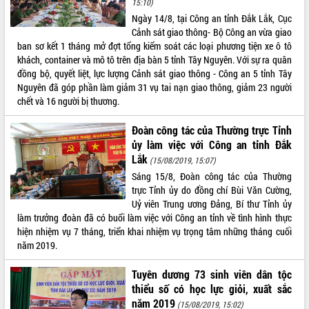
Quy hoạch và Xúc tiến đầu tư tỉnh Đắk
15:10)
Lắk
Ngày 14/8, tại Công an tỉnh Đắk Lắk, Cục
Cảnh sát giao thông- Bộ Công an vừa giao
Khơi thông điểm nghẽn, đẩy nhanh
ban sơ kết 1 tháng mở đợt tổng kiểm soát các loại phương tiện xe ô tô
giải ngân vốn khắc phục thiên tai
khách, container và mô tô trên địa bàn 5 tỉnh Tây Nguyên. Với sự ra quân
HĐND tỉnh thông qua điều chỉnh Quy
đồng bộ, quyết liệt, lực lượng Cảnh sát giao thông - Công an 5 tỉnh Tây
hoạch tỉnh thời kỳ 2021-2030
Nguyên đã góp phần làm giảm 31 vụ tai nạn giao thông, giảm 23 người
Hội thảo góp ý hồ sơ điều chỉnh quy
chết và 16 người bị thương.
hoạch tỉnh Đắk Lắk thời kỳ 2021-2030,
tầm nhìn đến năm 2050
Đoàn công tác của Thường trực Tỉnh
Nâng cao hiệu quả hoạt động của các
ủy làm việc với Công an tỉnh Đắk
doanh nghiệp nhà nước
Lắk
(15/08/2019, 15:07)
Hội nghị triển khai kết nối mạng
Sáng 15/8, Đoàn công tác của Thường
truyền số liệu chuyên dùng phục vụ cơ
trực Tỉnh ủy do đồng chí Bùi Văn Cường,
quan Đảng, Nhà nước
Uỷ viên Trung ương Đảng, Bí thư Tỉnh ủy
Lễ phát động chuỗi hoạt động chung
làm trưởng đoàn đã có buổi làm việc với Công an tỉnh về tình hình thực
tay làm sạch môi trường
hiện nhiệm vụ 7 tháng, triển khai nhiệm vụ trọng tâm những tháng cuối
năm 2019.
Xã Ea Kar bước chuyển mình trong
công tác cải cách hành chính mô hình
Tuyên dương 73 sinh viên dân tộc
mới
thiểu số có học lực giỏi, xuất sắc
UBND tỉnh họp báo định kỳ tháng 4
năm 2019
năm 2026
(15/08/2019, 15:02)