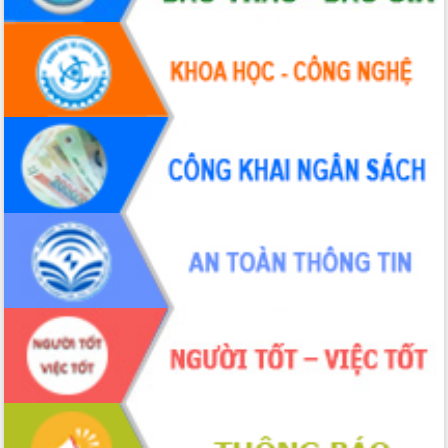
tác bầu cử tỉnh Đắk Lắk
Hội nghị Báo cáo viên Trung ương
tháng 01/2026
Phó Thủ tướng Hồ Quốc Dũng đánh giá
cao kết quả Chiến dịch Quang Trung
tại Đắk Lắk
Hội nghị Ban Chấp hành Đảng bộ tỉnh
Đắk Lắk lần thứ 2 (mở rộng)
Tập trung giải phóng mặt bằng, đẩy
nhanh tiến độ Tuyến đường bộ ven
biển
Gỡ khó, khởi công xây dựng, sửa chữa
toàn bộ nhà ở cho hộ dân đúng tiến độ
đề ra
UBND tỉnh Đắk Lắk tổng kết công tác
quốc phòng, quân sự địa phương năm
2025
Tập trung triển khai quyết liệt, đồng bộ
các giải pháp nhằm thực hiện hiệu quả
các nhiệm vụ đề ra năm 2025
Phát huy vai trò của người có uy tín