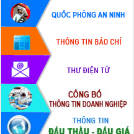
quốc phòng, quân sự địa phương năm
2026
Đắk Lắk tập trung toàn lực khắc phục
tồn tại IUU, sẵn sàng làm việc với
Đoàn thanh tra EC
Chủ tịch UBND tỉnh Tạ Anh Tuấn thăm,
chúc mừng các bệnh viện nhân Ngày
Thầy thuốc Việt Nam
Rộn ràng lễ hội truyền thống Sông
nước Đà Nông lần thứ I năm 2026
Kỳ họp Chuyên đề lần thứ Năm, HĐND
tỉnh Đắk Lắk thông qua các nghị quyết
quan trọng
Thống nhất danh sách giới thiệu ứng
cử đại biểu Quốc hội khoá XVI và đại
biểu HĐND tỉnh Đắk Lắk, nhiệm kỳ
2026-2031
Phát động hai phong trào thi đua quan
trọng trong kỷ nguyên mới
Hội nghị lần thứ tư Ban Chỉ đạo công