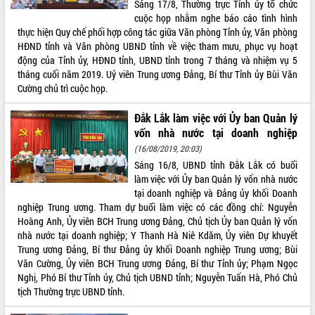
Sáng 17/8, Thường trực Tỉnh ủy tổ chức
cuộc họp nhằm nghe báo cáo tình hình
ĐIỂM TIN VĂN BẢN
thực hiện Quy chế phối hợp công tác giữa Văn phòng Tỉnh ủy, Văn phòng
HĐND tỉnh và Văn phòng UBND tỉnh về việc tham mưu, phục vụ hoạt
QUY HOẠCH - KẾ HOẠCH
động của Tỉnh ủy, HĐND tỉnh, UBND tỉnh trong 7 tháng và nhiệm vụ 5
tháng cuối năm 2019. Uỷ viên Trung ương Đảng, Bí thư Tỉnh ủy Bùi Văn
Cường chủ trì cuộc họp.
Đắk Lắk làm việc với Ủy ban Quản lý
vốn nhà nước tại doanh nghiệp
(16/08/2019, 20:03)
Sáng 16/8, UBND tỉnh Đắk Lắk có buổi
làm việc với Ủy ban Quản lý vốn nhà nước
tại doanh nghiệp và Đảng ủy khối Doanh
nghiệp Trung ương. Tham dự buổi làm việc có các đồng chí: Nguyễn
Hoàng Anh, Ủy viên BCH Trung ương Đảng, Chủ tịch Ủy ban Quản lý vốn
nhà nước tại doanh nghiệp; Y Thanh Hà Niê Kdăm, Ủy viên Dự khuyết
Trung ương Đảng, Bí thư Đảng ủy khối Doanh nghiệp Trung ương; Bùi
Văn Cường, Ủy viên BCH Trung ương Đảng, Bí thư Tỉnh ủy; Phạm Ngọc
Nghị, Phó Bí thư Tỉnh ủy, Chủ tịch UBND tỉnh; Nguyễn Tuấn Hà, Phó Chủ
tịch Thường trực UBND tỉnh.