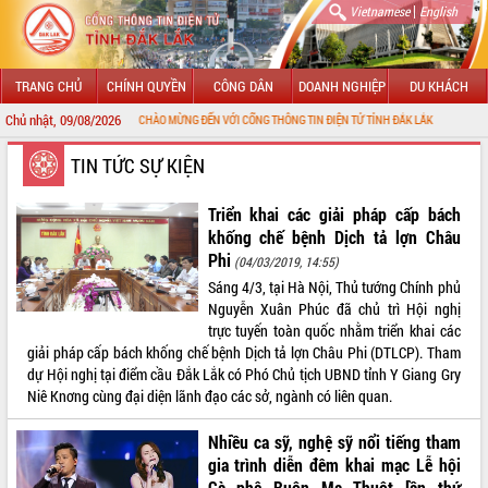
|
Vietnamese
English
TRANG CHỦ
CHÍNH QUYỀN
CÔNG DÂN
DOANH NGHIỆP
DU KHÁCH
Chủ nhật, 09/08/2026
CHÀO MỪNG ĐẾN VỚI CỔNG THÔNG TIN ĐIỆN TỬ TỈNH ĐẮK LẮK
GIỚI THIỆU
TIN TỨC SỰ KIỆN
LÃNH ĐẠO UBND TỈNH
Triển khai các giải pháp cấp bách
khống chế bệnh Dịch tả lợn Châu
TIN TỨC SỰ KIỆN
Phi
(04/03/2019, 14:55)
Sáng 4/3, tại Hà Nội, Thủ tướng Chính phủ
SỞ, BAN, NGÀNH
Nguyễn Xuân Phúc đã chủ trì Hội nghị
trực tuyến toàn quốc nhằm triển khai các
UBND CÁC XÃ, PHƯỜNG
giải pháp cấp bách khống chế bệnh Dịch tả lợn Châu Phi (DTLCP). Tham
dự Hội nghị tại điểm cầu Đắk Lắk có Phó Chủ tịch UBND tỉnh Y Giang Gry
THÔNG TIN CHỈ ĐẠO ĐIỀU HÀNH
Niê Knơng cùng đại diện lãnh đạo các sở, ngành có liên quan.
HỆ THỐNG VĂN BẢN
Nhiều ca sỹ, nghệ sỹ nổi tiếng tham
gia trình diễn đêm khai mạc Lễ hội
VĂN BẢN HĐND TỈNH
Cà phê Buôn Ma Thuột lần thứ