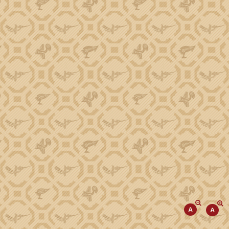
Phó Chủ tịch Trương Công Thái
Phó Chủ tịch Đào Mỹ
Phó Chủ tịch Y Nhuân Byă
TIN TỨC SỰ KIỆN
Tiếp cận thông tin
Kinh tế
Đột phá phát triển KHCN, ĐMST, CĐS
Văn hóa, Xã hội
Giảm nghèo về thông tin
Cải cách hành chính
Giáo dục, Khoa học, Công nghệ
Chương trình tái canh cây cà phê