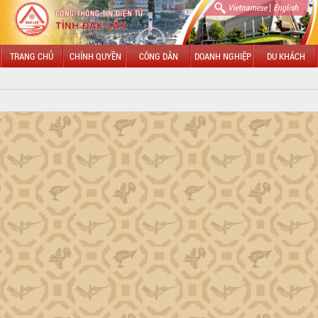
|
Vietnamese
English
TRANG CHỦ
CHÍNH QUYỀN
CÔNG DÂN
DOANH NGHIỆP
DU KHÁCH
GIỚI THIỆU
Tổng quan Đắk Lắk
HĐND tỉnh Đắk Lắk
UBND tỉnh Đắk Lắk
LÃNH ĐẠO UBND TỈNH
Chủ tịch Đỗ Hữu Huy
Phó Chủ tịch Hồ Thị Nguyên Thảo
Phó Chủ tịch Nguyễn Thiên Văn