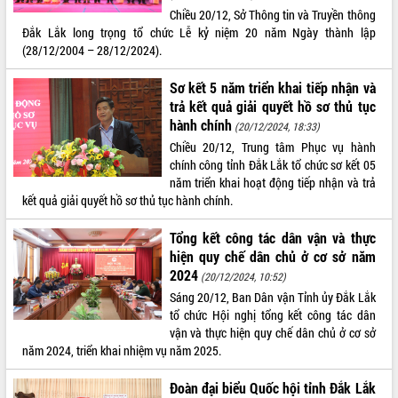
Chiều 20/12, Sở Thông tin và Truyền thông
VIDEO
Đắk Lắk long trọng tổ chức Lễ kỷ niệm 20 năm Ngày thành lập
(28/12/2004 – 28/12/2024).
Không có file video nào để phát.
Sơ kết 5 năm triển khai tiếp nhận và
ALBUM ẢNH
trả kết quả giải quyết hồ sơ thủ tục
hành chính
(20/12/2024, 18:33)
Chiều 20/12, Trung tâm Phục vụ hành
chính công tỉnh Đắk Lắk tổ chức sơ kết 05
năm triển khai hoạt động tiếp nhận và trả
kết quả giải quyết hồ sơ thủ tục hành chính.
Tổng kết công tác dân vận và thực
hiện quy chế dân chủ ở cơ sở năm
LIÊN KẾT WEB
2024
(20/12/2024, 10:52)
Sáng 20/12, Ban Dân vận Tỉnh ủy Đắk Lắk
tổ chức Hội nghị tổng kết công tác dân
vận và thực hiện quy chế dân chủ ở cơ sở
năm 2024, triển khai nhiệm vụ năm 2025.
THỐNG KÊ TRUY CẬP
Đoàn đại biểu Quốc hội tỉnh Đắk Lắk
Hôm nay:
23903