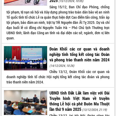
2025
(15/12/2024, 10:05)
Sáng 15/12, Ban Chỉ đạo Phòng, chống
tội phạm, tệ nạn xã hội và Xây dựng phong trào toàn dân bảo vệ an ninh
Tổ quốc tỉnh tổ chức Lễ ra quân thực hiện đợt Cao điểm tấn công, trấn áp
tội phạm, bảo đảm an ninh, trật tự Tết Nguyên đán Ất Tỵ 2025. Dự và chỉ
đạo buổi lễ có đồng chí Nguyễn Tuấn Hà – Phó Chủ tịch Thường trực
UBND tỉnh; lãnh đạo Công an tỉnh và đại diện các sở, ngành, đơn vị liên
quan.
Đoàn Khối các cơ quan và doanh
nghiệp tỉnh tổng kết công tác Đoàn
và phong trào thanh niên năm 2024
(14/12/2024, 10:26)
Chiều 13/12, Đoàn Khối các cơ quan và
doanh nghiệp tỉnh tổ chức Hội nghị tổng kết công tác đoàn và phong
trào thanh niên năm 2024.
UBND tỉnh Đắk Lắk làm việc với Đài
Truyền hình Việt Nam về truyền
thông Lễ hội cà phê Buôn Ma Thuột
lần thứ 9 năm 2025
(13/12/2024, 21:19)
Chiều 13/12, tại Hà Nội, Đoàn công tác