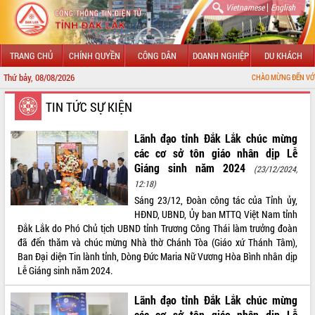
|
Vietnamese
English
TRANG CHỦ
CHÍNH QUYỀN
CÔNG DÂN
DOANH NGHIỆP
DU KHÁCH
Thứ bảy, 08/08/2026
CHÀO MỪNG ĐẾN VỚI CỔNG THÔNG TI
GIỚI THIỆU
TIN TỨC SỰ KIỆN
LÃNH ĐẠO UBND TỈNH
Lãnh đạo tỉnh Đắk Lắk chúc mừng
các cơ sở tôn giáo nhân dịp Lễ
TIN TỨC SỰ KIỆN
Giáng sinh năm 2024
(23/12/2024,
12:18)
SỞ, BAN, NGÀNH
Sáng 23/12, Đoàn công tác của Tỉnh ủy,
HĐND, UBND, Ủy ban MTTQ Việt Nam tỉnh
UBND CÁC XÃ, PHƯỜNG
Đắk Lắk do Phó Chủ tịch UBND tỉnh Trương Công Thái làm trưởng đoàn
đã đến thăm và chúc mừng Nhà thờ Chánh Tòa (Giáo xứ Thánh Tâm),
THÔNG TIN CHỈ ĐẠO ĐIỀU HÀNH
Ban Đại diện Tin lành tỉnh, Dòng Đức Maria Nữ Vương Hòa Bình nhân dịp
Lễ Giáng sinh năm 2024.
HỆ THỐNG VĂN BẢN
Lãnh đạo tỉnh Đắk Lắk chúc mừng
VĂN BẢN HĐND TỈNH
các cơ sở tôn giáo nhân dịp Lễ