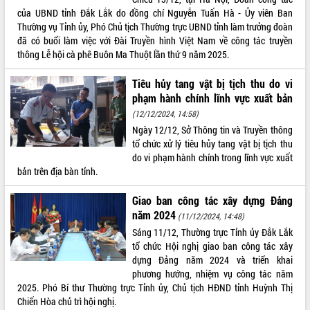
của UBND tỉnh Đắk Lắk do đồng chí Nguyễn Tuấn Hà - Ủy viên Ban
Thường vụ Tỉnh ủy, Phó Chủ tịch Thường trực UBND tỉnh làm trưởng đoàn
đã có buổi làm việc với Đài Truyền hình Việt Nam về công tác truyền
thông Lễ hội cà phê Buôn Ma Thuột lần thứ 9 năm 2025.
Tiêu hủy tang vật bị tịch thu do vi
phạm hành chính lĩnh vực xuất bản
(12/12/2024, 14:58)
Ngày 12/12, Sở Thông tin và Truyền thông
tổ chức xử lý tiêu hủy tang vật bị tịch thu
do vi phạm hành chính trong lĩnh vực xuất
bản trên địa bàn tỉnh.
Giao ban công tác xây dựng Đảng
năm 2024
(11/12/2024, 14:48)
Sáng 11/12, Thường trực Tỉnh ủy Đắk Lắk
tổ chức Hội nghị giao ban công tác xây
dựng Đảng năm 2024 và triển khai
phương hướng, nhiệm vụ công tác năm
2025. Phó Bí thư Thường trực Tỉnh ủy, Chủ tịch HĐND tỉnh Huỳnh Thị
Chiến Hòa chủ trì hội nghị.