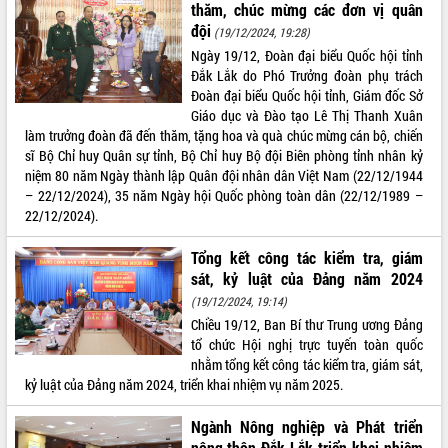
thăm, chúc mừng các đơn vị quân
Tất cả:
66069226
đội
(19/12/2024, 19:28)
Ngày 19/12, Đoàn đại biểu Quốc hội tỉnh
Đắk Lắk do Phó Trưởng đoàn phụ trách
Đoàn đại biểu Quốc hội tỉnh, Giám đốc Sở
Giáo dục và Đào tạo Lê Thị Thanh Xuân
làm trưởng đoàn đã đến thăm, tặng hoa và quà chúc mừng cán bộ, chiến
sĩ Bộ Chỉ huy Quân sự tỉnh, Bộ Chỉ huy Bộ đội Biên phòng tỉnh nhân kỷ
niệm 80 năm Ngày thành lập Quân đội nhân dân Việt Nam (22/12/1944
– 22/12/2024), 35 năm Ngày hội Quốc phòng toàn dân (22/12/1989 –
22/12/2024).
Tổng kết công tác kiểm tra, giám
sát, kỷ luật của Đảng năm 2024
(19/12/2024, 19:14)
Chiều 19/12, Ban Bí thư Trung ương Đảng
tổ chức Hội nghị trực tuyến toàn quốc
nhằm tổng kết công tác kiểm tra, giám sát,
kỷ luật của Đảng năm 2024, triển khai nhiệm vụ năm 2025.
Ngành Nông nghiệp và Phát triển
nông thôn Đắk Lắk triển khai nhiệm