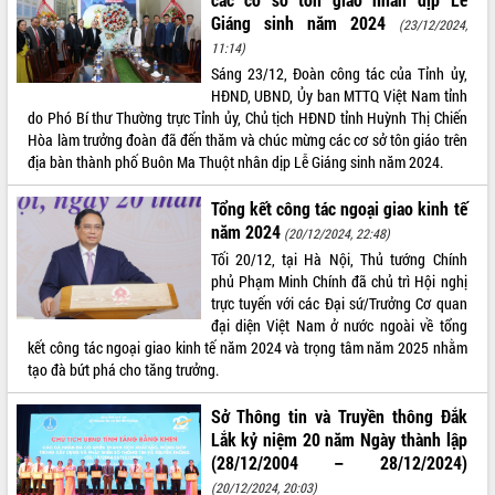
Giáng sinh năm 2024
(23/12/2024,
ĐIỂM TIN VĂN BẢN
11:14)
Sáng 23/12, Đoàn công tác của Tỉnh ủy,
QUY HOẠCH - KẾ HOẠCH
HĐND, UBND, Ủy ban MTTQ Việt Nam tỉnh
do Phó Bí thư Thường trực Tỉnh ủy, Chủ tịch HĐND tỉnh Huỳnh Thị Chiến
Hòa làm trưởng đoàn đã đến thăm và chúc mừng các cơ sở tôn giáo trên
địa bàn thành phố Buôn Ma Thuột nhân dịp Lễ Giáng sinh năm 2024.
Tổng kết công tác ngoại giao kinh tế
năm 2024
(20/12/2024, 22:48)
Tối 20/12, tại Hà Nội, Thủ tướng Chính
phủ Phạm Minh Chính đã chủ trì Hội nghị
trực tuyến với các Đại sứ/Trưởng Cơ quan
đại diện Việt Nam ở nước ngoài về tổng
kết công tác ngoại giao kinh tế năm 2024 và trọng tâm năm 2025 nhằm
tạo đà bứt phá cho tăng trưởng.
Sở Thông tin và Truyền thông Đắk
Lắk kỷ niệm 20 năm Ngày thành lập
(28/12/2004 – 28/12/2024)
(20/12/2024, 20:03)