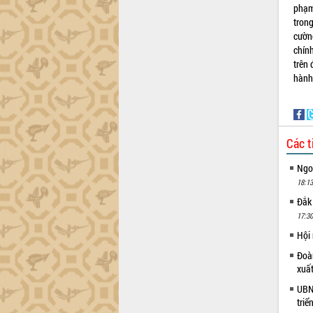
phạm
Lắk
tron
Khơi thông điểm nghẽn, đẩy nhanh
cườn
giải ngân vốn khắc phục thiên tai
chín
HĐND tỉnh thông qua điều chỉnh Quy
trên
hoạch tỉnh thời kỳ 2021-2030
hành
Hội thảo góp ý hồ sơ điều chỉnh quy
hoạch tỉnh Đắk Lắk thời kỳ 2021-2030,
tầm nhìn đến năm 2050
Nâng cao hiệu quả hoạt động của các
Các t
doanh nghiệp nhà nước
Ngoạ
Hội nghị triển khai kết nối mạng
truyền số liệu chuyên dùng phục vụ cơ
18:13
quan Đảng, Nhà nước
Đắk
Lễ phát động chuỗi hoạt động chung
17:30
tay làm sạch môi trường
Hội
Xã Ea Kar bước chuyển mình trong
Đoàn
công tác cải cách hành chính mô hình
xuấ
mới
UBND
UBND tỉnh họp báo định kỳ tháng 4
triể
năm 2026