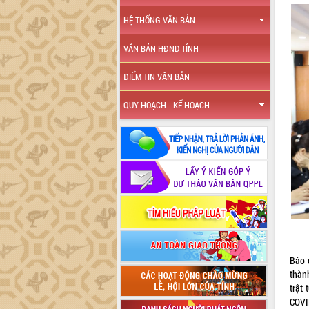
HỆ THỐNG VĂN BẢN
VĂN BẢN HĐND TỈNH
ĐIỂM TIN VĂN BẢN
QUY HOẠCH - KẾ HOẠCH
Báo c
thàn
trật 
COVI