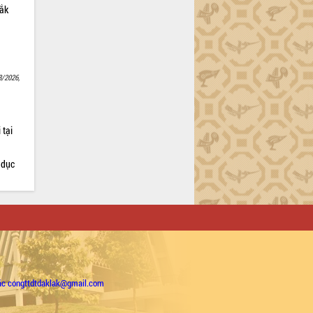
Lắk
8/2026,
 tại
 dục
ặc congttdtdaklak@gmail.com