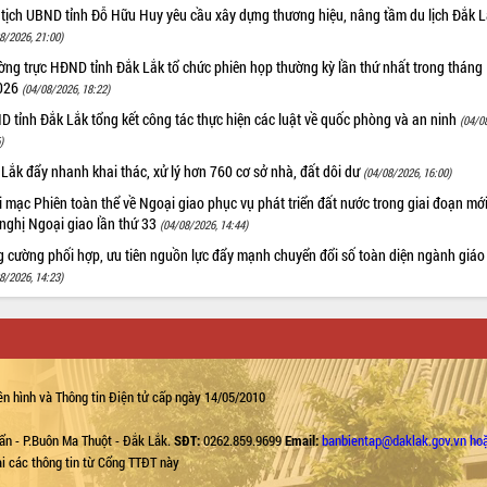
 tịch UBND tỉnh Đỗ Hữu Huy yêu cầu xây dựng thương hiệu, nâng tầm du lịch Đắk 
8/2026, 21:00)
ng trực HĐND tỉnh Đắk Lắk tổ chức phiên họp thường kỳ lần thứ nhất trong tháng
026
(04/08/2026, 18:22)
 tỉnh Đắk Lắk tổng kết công tác thực hiện các luật về quốc phòng và an ninh
(04/0
)
Lắk đẩy nhanh khai thác, xử lý hơn 760 cơ sở nhà, đất dôi dư
(04/08/2026, 16:00)
 mạc Phiên toàn thể về Ngoại giao phục vụ phát triển đất nước trong giai đoạn mới
nghị Ngoại giao lần thứ 33
(04/08/2026, 14:44)
g cường phối hợp, ưu tiên nguồn lực đẩy mạnh chuyển đổi số toàn diện ngành giáo
8/2026, 14:23)
n hình và Thông tin Điện tử cấp ngày 14/05/2010
ẩn - P.Buôn Ma Thuột - Đắk Lắk.
SĐT:
0262.859.9699
Email:
banbientap@daklak.gov.vn ho
lại các thông tin từ Cổng TTĐT này