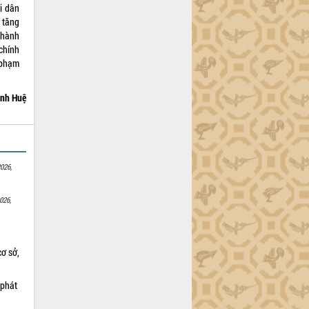
i dân
 tăng
 hành
chính
 phạm
nh Huệ
026,
026,
cơ sở,
 phát