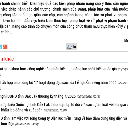
 hành chính; triển khai hiệu quả các biện pháp nhằm nâng cao ý thức của ngườ
g việc chấp hành các chủ trương, chính sách của Đảng, pháp luật của Nhà nước;
g công tác phối hợp giữa các cấp, các ngành trong công tác xử phạt vi phạm
h; kiểm tra đôn đốc việc triển khai thực hiện pháp luật về xử phạt vi phạm hành 
 địa bàn; nâng cao trình độ chuyên môn của công chức tham mưu thực hiện xử lý vi
 chính…
Mi
In
in khác
i giao khoa học, công nghệ góp phần kiến tạo năng lực phát triển quốc gia
(05/08/2
)
 Lắk họp báo công bố 17 hoạt động đặc sắc của Lễ hội Sầu riêng năm 2026
(05/08/2
)
 nghị UBND tỉnh Đắk Lắk thường kỳ tháng 7/2026
(05/08/2026, 17:18)
 đại biểu Quốc hội tỉnh Đắk Lắk thảo luận tại tổ đối với các dự án luật về hòa giải 
t khẩu lao động và xuất bản
(05/08/2026, 16:01)
 tỉnh làm việc với Tổng Công ty Điện lực miền Trung về bảo đảm cung ứng điện và
n lưới điện
(05/08/2026, 14:00)