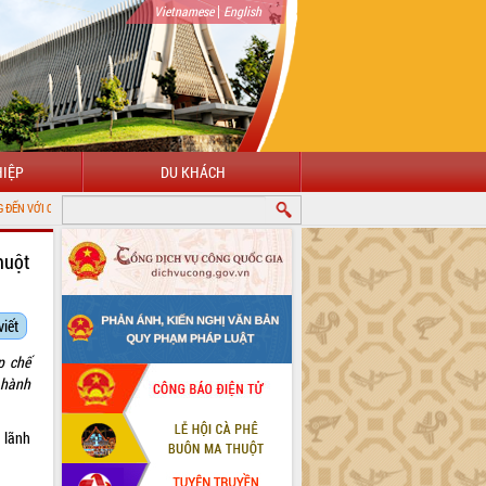
|
Vietnamese
English
IỆP
DU KHÁCH
TIN ĐIỆN TỬ TỈNH ĐẮK LẮK
huột
viết
p chế
 hành
 lãnh