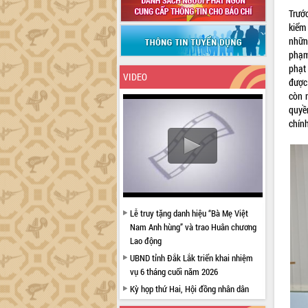
Trướ
kiểm
nhữn
phạm
phạt 
VIDEO
được
còn 
quyề
chính
Lễ truy tặng danh hiệu “Bà Mẹ Việt
Nam Anh hùng” và trao Huân chương
Lao động
UBND tỉnh Đắk Lắk triển khai nhiệm
vụ 6 tháng cuối năm 2026
Kỳ họp thứ Hai, Hội đồng nhân dân
tỉnh khóa XI quyết nghị nhiều nội dung