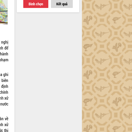
Bình chọn
Kết quả
 nghị
ỉnh để
 hành
 phạm
a ghi
 biên
 định
chính
ịnh xử
 nước
ân về
ịnh xử
ức thi