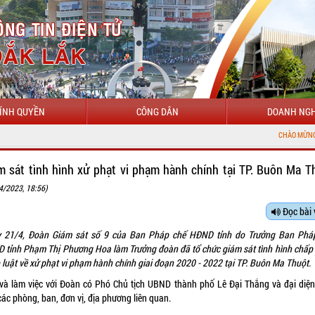
ÍNH QUYỀN
CÔNG DÂN
DOANH NGH
CHÀO MỪNG ĐẾN VỚI CỔNG THÔNG 
m sát tình hình xử phạt vi phạm hành chính tại TP. Buôn Ma T
4/2023, 18:56)
Đọc bài 
 21/4, Đoàn Giám sát số 9 của Ban Pháp chế HĐND tỉnh do Trưởng Ban Phá
 tỉnh Phạm Thị Phương Hoa làm Trưởng đoàn đã tổ chức giám sát tình hình chấp
 luật về xử phạt vi phạm hành chính giai đoạn 2020 - 2022 tại TP. Buôn Ma Thuột.
 và làm việc với Đoàn có Phó Chủ tịch UBND thành phố Lê Đại Thắng và đại diện
ác phòng, ban, đơn vị, địa phương liên quan.