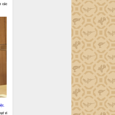
n các
ệc.
ạt vi