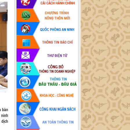
ịa bàn
 ninh
g dịch