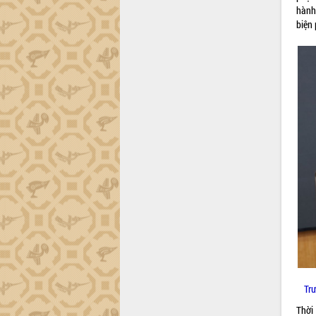
hành
Đắk Lắk công bố Quy hoạch và xúc
biện
tiến đầu tư tỉnh
Ngành cá ngừ Đắk Lắk chủ động thích
ứng để giữ vững thị trường xuất khẩu
Diễn đàn Kinh tế tư nhân Việt Nam đột
phá cơ chế - Hợp tác công tư
Đề án 06 tạo bước ngoặt đột phá trong
cải cách hành chính tỉnh Đắk Lắk
Kết nối tour, đẩy mạnh chuyển đổi số
để phát triển du lịch Đắk Lắk
Khởi động Dự án Đầu tư xây dựng hạ
tầng kỹ thuật Cụm công nghiệp Tân
Tiến
Gặp mặt các cơ quan báo chí nhân Kỷ
niệm 101 năm Ngày Báo chí Cách
mạng Việt Nam
Đắk Lắk sơ kết 4 năm triển khai thực
hiện Đề án 06 của Chính phủ
Tr
Họp báo thông tin về Hội nghị Công bố
Thời
Quy hoạch và Xúc tiến đầu tư tỉnh Đắk