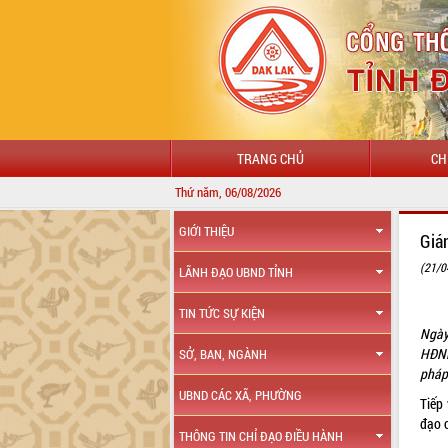
TRANG CHỦ
CH
Thứ năm, 06/08/2026
GIỚI THIỆU
Giá
(21/0
LÃNH ĐẠO UBND TỈNH
TIN TỨC SỰ KIỆN
Ngày
HĐND
SỞ, BAN, NGÀNH
pháp
UBND CÁC XÃ, PHƯỜNG
Tiếp
đạo c
THÔNG TIN CHỈ ĐẠO ĐIỀU HÀNH