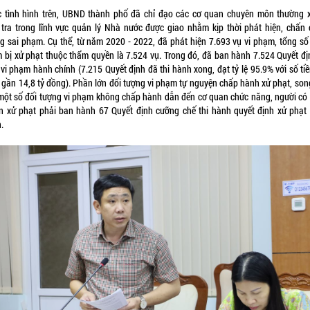
c tình hình trên, UBND thành phố đã chỉ đạo các cơ quan chuyên môn thường 
 tra trong lĩnh vực quản lý Nhà nước được giao nhằm kịp thời phát hiện, chấn 
g sai phạm. Cụ thể, từ năm 2020 - 2022, đã phát hiện 7.693 vụ vi phạm, tổng số 
 bị xử phạt thuộc thẩm quyền là 7.524 vụ. Trong đó, đã ban hành 7.524 Quyết đị
vi phạm hành chính (7.215 Quyết định đã thi hành xong, đạt tỷ lệ 95.9% với số ti
 gần 14,8 tỷ đồng). Phần lớn đối tượng vi phạm tự nguyện chấp hành xử phạt, son
một số đối tượng vi phạm không chấp hành dẫn đến cơ quan chức năng, người có
n xử phạt phải ban hành 67 Quyết định cưỡng chế thi hành quyết định xử phạt
.