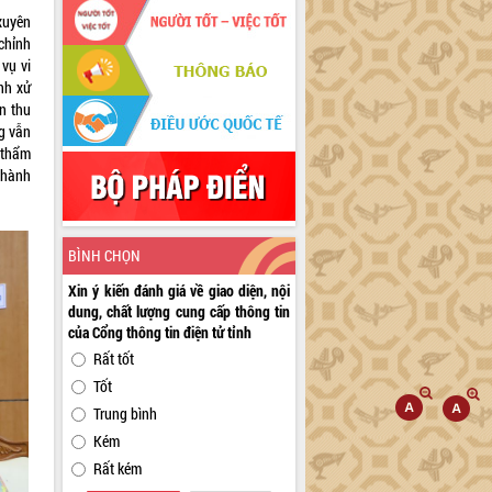
xuyên
chỉnh
vụ vi
nh xử
ền thu
g vẫn
 thẩm
 hành
BÌNH CHỌN
Xin ý kiến đánh giá về giao diện, nội
dung, chất lượng cung cấp thông tin
của Cổng thông tin điện tử tỉnh
Rất tốt
Tốt
Trung bình
Kém
Rất kém