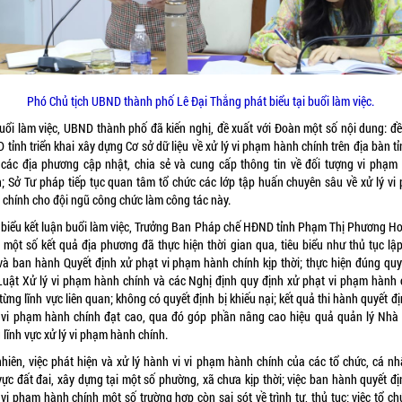
Phó Chủ tịch UBND thành phố Lê Đại Thắng phát biểu tại buổi làm việc.
buổi làm việc, UBND thành phố đã kiến nghị, đề xuất với Đoàn một số nội dung: đề
tỉnh triển khai xây dựng Cơ sở dữ liệu về xử lý vi phạm hành chính trên địa bàn t
 các địa phương cập nhật, chia sẻ và cung cấp thông tin về đối tượng vi phạm
h; Sở Tư pháp tiếp tục quan tâm tổ chức các lớp tập huấn chuyên sâu về xử lý vi
 chính cho đội ngũ công chức làm công tác này.
 biểu kết luận buổi làm việc, Trưởng Ban Pháp chế HĐND tỉnh Phạm Thị Phương Ho
 một số kết quả địa phương đã thực hiện thời gian qua, tiêu biểu như thủ tục lập
và ban hành Quyết định xử phạt vi phạm hành chính kịp thời; thực hiện đúng quy
Luật Xử lý vi phạm hành chính và các Nghị định quy định xử phạt vi phạm hành 
từng lĩnh vực liên quan; không có quyết định bị khiếu nại; kết quả thi hành quyết đ
 vi phạm hành chính đạt cao, qua đó góp phần nâng cao hiệu quả quản lý Nhà
 lĩnh vực xử lý vi phạm hành chính.
nhiên, việc phát hiện và xử lý hành vi vi phạm hành chính của các tổ chức, cá nh
vực đất đai, xây dựng tại một số phường, xã chưa kịp thời; việc ban hành quyết đ
vi phạm hành chính một số trường hợp còn sai sót về trình tự, thủ tục; việc tổ ch