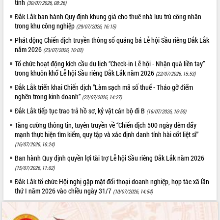
tỉnh
(30/07/2026, 08:26)
Đắk Lắk ban hành Quy định khung giá cho thuê nhà lưu trú công nhân
trong khu công nghiệp
(29/07/2026, 16:15)
Phát động Chiến dịch truyền thông số quảng bá Lễ hội Sầu riêng Đắk Lắk
năm 2026
(23/07/2026, 16:02)
Tổ chức hoạt động kích cầu du lịch “Check-in Lễ hội - Nhận quà liền tay”
trong khuôn khổ Lễ hội Sầu riêng Đắk Lắk năm 2026
(22/07/2026, 15:53)
Đắk Lắk triển khai Chiến dịch “Làm sạch mã số thuế - Tháo gỡ điểm
nghẽn trong kinh doanh”
(22/07/2026, 14:27)
Đắk Lắk tiếp tục trao trả hồ sơ, kỷ vật cán bộ đi B
(16/07/2026, 16:50)
Tăng cường thông tin, tuyên truyền về “Chiến dịch 500 ngày đêm đẩy
mạnh thực hiện tìm kiếm, quy tập và xác định danh tính hài cốt liệt sĩ”
(16/07/2026, 16:24)
Ban hành Quy định quyền lợi tài trợ Lễ hội Sầu riêng Đắk Lắk năm 2026
(15/07/2026, 11:02)
Đắk Lắk tổ chức Hội nghị gặp mặt đối thoại doanh nghiệp, hợp tác xã lần
thứ I năm 2026 vào chiều ngày 31/7
(10/07/2026, 14:54)