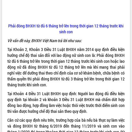
ĐIỂM TIN VĂN BẢN
QUY HOẠCH - KẾ HOẠCH
Phải đóng BHXH từ đủ 6 tháng trở lên trong thời gian 12 tháng trước khi
sinh con
QUẢNG CÁO
Về vấn đề này, BHXH Việt Nam trả lời như sau:
Tại Khoản 2, Khoản 3 Điều 31 Luật BHXH năm 2014 quy định điều kiện
hưởng chế độ thai sản đối với lao động nữ sinh con là: Phải đóng BHXH
từ đủ 6 tháng trở lên trong thời gian 12 tháng trước khi sinh con hoặc lao
động nữ đã đóng BHXH từ đủ 12 tháng trở lên mà khi mang thai phải
nghỉ việc để dưỡng thai theo chỉ định của cơ sở khám bệnh, chữa bệnh có
thẩm quyền thì phải đóng BHXH từ đủ 3 tháng trở lên trong thời gian 12
tháng trước khi sinh con.
Tại Khoản 4 Điều 31 Luật BHXH quy định: Người lao động đủ điều kiện
quy định tại khoản 2 và khoản 3 Điều 31 Luật BHXH mà chấm dứt hợp
đồng lao động, hợp đồng làm việc hoặc thôi việc trước thời điểm sinh con
thì vẫn được hưởng chế độ thai sản theo quy định.
Căn cứ các quy định nêu trên, trường hợp của bà nếu bà thực sự làm việc
và đóng BHXH từ tháng 6/2019 đến tháng 11/2019 và sinh con vào
tháng 1/2020 thì trong khoảng thời gian 12 tháng trước khi sinh con (từ