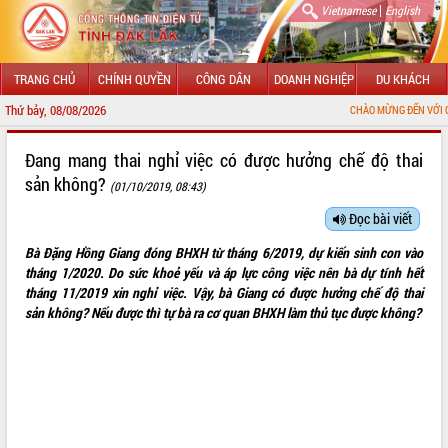
|
Vietnamese
English
TRANG CHỦ
CHÍNH QUYỀN
CÔNG DÂN
DOANH NGHIỆP
DU KHÁCH
Thứ bảy, 08/08/2026
CHÀO MỪNG ĐẾN VỚI CỔNG THÔ
GIỚI THIỆU
Đang mang thai nghỉ việc có được hưởng chế độ thai
sản không?
(01/10/2019, 08:43)
LÃNH ĐẠO UBND TỈNH
Đọc bài viết
TIN TỨC SỰ KIỆN
Bà Đặng Hồng Giang đóng BHXH từ tháng 6/2019, dự kiến sinh con vào
SỞ, BAN, NGÀNH
tháng 1/2020. Do sức khoẻ yếu và áp lực công việc nên bà dự tính hết
tháng 11/2019 xin nghỉ việc. Vậy, bà Giang có được hưởng chế độ thai
UBND CÁC XÃ, PHƯỜNG
sản không? Nếu được thì tự bà ra cơ quan BHXH làm thủ tục được không?
THÔNG TIN CHỈ ĐẠO ĐIỀU HÀNH
HỆ THỐNG VĂN BẢN
VĂN BẢN HĐND TỈNH