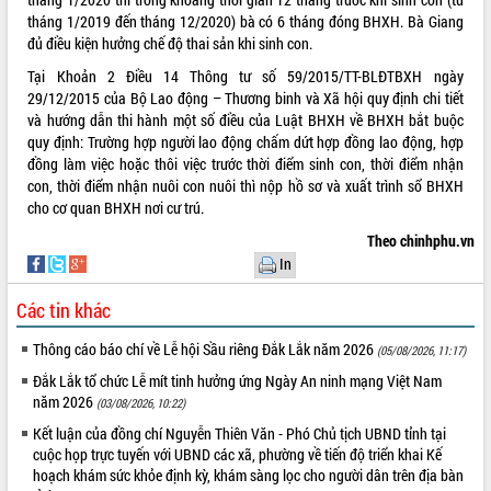
tháng 1/2019 đến tháng 12/2020) bà có 6 tháng đóng BHXH. Bà Giang
đủ điều kiện hưởng chế độ thai sản khi sinh con.
Tại Khoản 2 Điều 14 Thông tư số 59/2015/TT-BLĐTBXH ngày
29/12/2015 của Bộ Lao động – Thương binh và Xã hội quy định chi tiết
và hướng dẫn thi hành một số điều của Luật BHXH về BHXH bắt buộc
quy định: Trường hợp người lao động chấm dứt hợp đồng lao động, hợp
đồng làm việc hoặc thôi việc trước thời điểm sinh con, thời điểm nhận
con, thời điểm nhận nuôi con nuôi thì nộp hồ sơ và xuất trình sổ BHXH
cho cơ quan BHXH nơi cư trú.
Theo chinhphu.vn
In
Các tin khác
Thông cáo báo chí về Lễ hội Sầu riêng Đắk Lắk năm 2026
(05/08/2026, 11:17)
Đắk Lắk tổ chức Lễ mít tinh hưởng ứng Ngày An ninh mạng Việt Nam
năm 2026
(03/08/2026, 10:22)
Kết luận của đồng chí Nguyễn Thiên Văn - Phó Chủ tịch UBND tỉnh tại
cuộc họp trực tuyến với UBND các xã, phường về tiến độ triển khai Kế
hoạch khám sức khỏe định kỳ, khám sàng lọc cho người dân trên địa bàn