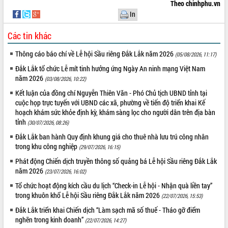
Theo chinhphu.vn
In
Các tin khác
Thông cáo báo chí về Lễ hội Sầu riêng Đắk Lắk năm 2026
(05/08/2026, 11:17)
Đắk Lắk tổ chức Lễ mít tinh hưởng ứng Ngày An ninh mạng Việt Nam
năm 2026
(03/08/2026, 10:22)
Kết luận của đồng chí Nguyễn Thiên Văn - Phó Chủ tịch UBND tỉnh tại
cuộc họp trực tuyến với UBND các xã, phường về tiến độ triển khai Kế
hoạch khám sức khỏe định kỳ, khám sàng lọc cho người dân trên địa bàn
tỉnh
(30/07/2026, 08:26)
Đắk Lắk ban hành Quy định khung giá cho thuê nhà lưu trú công nhân
trong khu công nghiệp
(29/07/2026, 16:15)
Phát động Chiến dịch truyền thông số quảng bá Lễ hội Sầu riêng Đắk Lắk
năm 2026
(23/07/2026, 16:02)
Tổ chức hoạt động kích cầu du lịch “Check-in Lễ hội - Nhận quà liền tay”
trong khuôn khổ Lễ hội Sầu riêng Đắk Lắk năm 2026
(22/07/2026, 15:53)
Đắk Lắk triển khai Chiến dịch “Làm sạch mã số thuế - Tháo gỡ điểm
nghẽn trong kinh doanh”
(22/07/2026, 14:27)