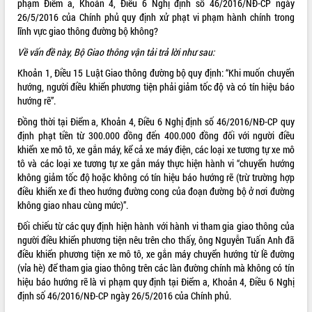
phạm Điểm a, Khoản 4, Điều 6 Nghị định số
46/2016/NĐ-CP
ngày
26/5/2016 của Chính phủ quy định xử phạt vi phạm hành chính trong
ĐIỂM TIN VĂN BẢN
lĩnh vực giao thông đường bộ không?
QUY HOẠCH - KẾ HOẠCH
Về vấn đề này, Bộ Giao thông vận tải trả lời như sau:
Khoản 1, Điều 15 Luật Giao thông đường bộ quy định: “Khi muốn chuyển
QUẢNG CÁO
hướng, người điều khiển phương tiện phải giảm tốc độ và có tín hiệu báo
hướng rẽ”.
Đồng thời tại Điểm a, Khoản 4, Điều 6 Nghị định số 46/2016/NĐ-CP quy
định phạt tiền từ 300.000 đồng đến 400.000 đồng đối với người điều
khiển xe mô tô, xe gắn máy, kể cả xe máy điện, các loại xe tương tự xe mô
tô và các loại xe tương tự xe gắn máy thực hiện hành vi “chuyển hướng
không giảm tốc độ hoặc không có tín hiệu báo hướng rẽ (trừ trường hợp
điều khiển xe đi theo hướng đường cong của đoạn đường bộ ở nơi đường
không giao nhau cùng mức)”.
Đối chiếu từ các quy định hiện hành với hành vi tham gia giao thông của
người điều khiển phương tiện nêu trên cho thấy, ông Nguyễn Tuấn Anh đã
điều khiển phương tiện xe mô tô, xe gắn máy chuyển hướng từ lề đường
(vỉa hè) để tham gia giao thông trên các làn đường chính mà không có tín
hiệu báo hướng rẽ là vi phạm quy định tại Điểm a, Khoản 4, Điều 6 Nghị
định số 46/2016/NĐ-CP ngày 26/5/2016 của Chính phủ.