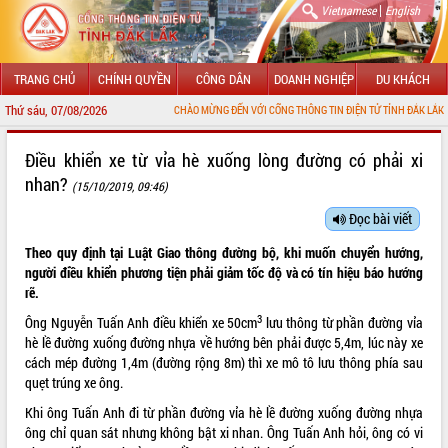
|
Vietnamese
English
TRANG CHỦ
CHÍNH QUYỀN
CÔNG DÂN
DOANH NGHIỆP
DU KHÁCH
Thứ sáu, 07/08/2026
CHÀO MỪNG ĐẾN VỚI CỔNG THÔNG TIN ĐIỆN TỬ TỈNH ĐẮK LẮK
GIỚI THIỆU
Điều khiển xe từ vỉa hè xuống lòng đường có phải xi
nhan?
(15/10/2019, 09:46)
LÃNH ĐẠO UBND TỈNH
Đọc bài viết
TIN TỨC SỰ KIỆN
Theo quy định tại
Luật Giao thông đường bộ
, khi muốn chuyển hướng,
SỞ, BAN, NGÀNH
người điều khiển phương tiện phải giảm tốc độ và có tín hiệu báo hướng
rẽ.
UBND CÁC XÃ, PHƯỜNG
3
Ông Nguyễn Tuấn Anh điều khiển xe 50cm
lưu thông từ phần đường vỉa
hè lề đường xuống đường nhựa về hướng bên phải được 5,4m, lúc này xe
THÔNG TIN CHỈ ĐẠO ĐIỀU HÀNH
cách mép đường 1,4m (đường rộng 8m) thì xe mô tô lưu thông phía sau
quẹt trúng xe ông.
HỆ THỐNG VĂN BẢN
Khi ông Tuấn Anh đi từ phần đường vỉa hè lề đường xuống đường nhựa
ông chỉ quan sát nhưng không bật xi nhan. Ông Tuấn Anh hỏi, ông có vi
VĂN BẢN HĐND TỈNH