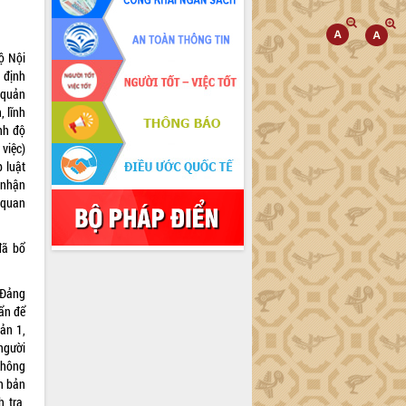
ộ Nội
 định
 quản
, lĩnh
nh độ
 việc)
 luật
 nhận
 quan
đã bổ
 Đảng
uẩn để
ản 1,
 người
không
ăn bản
 tra,