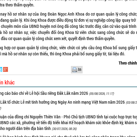
 tra theo thẩm quyền.
 nay hồ sơ nhân sự của ông Đoàn Ngọc Anh Khoa do cơ quan quản lý công chức,
đang quản lý. Khi ông Khoa được điều động từ đơn vị sự nghiệp công lập quay trở 
 chuyên môn của UBND huyện nơi ông đã công tác trước đây, căn cứ vào quá trình
và hồ sơ nhân sự, việc chuyển đổi ông Khoa từ viên chức sang công chức sẽ do 
 đầu cơ quan quản lý công chức xem xét, quyết định theo thẩm quyền.
ng hợp cơ quan quản lý công chức, viên chức có yêu cầu ông Khoa bổ sung giấy tờ
gì mà hồ sơ nhân sự còn thiếu, thì ông Khoa phải bổ sung giấy tờ, tài liệu đó.
Theo chin
In
in khác
ng cáo báo chí về Lễ hội Sầu riêng Đắk Lắk năm 2026
(05/08/2026, 11:17)
 Lắk tổ chức Lễ mít tinh hưởng ứng Ngày An ninh mạng Việt Nam năm 2026
(03/08/2
)
luận của đồng chí Nguyễn Thiên Văn - Phó Chủ tịch UBND tỉnh tại cuộc họp trực tu
UBND các xã, phường về tiến độ triển khai Kế hoạch khám sức khỏe định kỳ, khám 
cho người dân trên địa bàn tỉnh
(30/07/2026, 08:26)