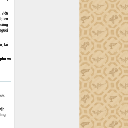
 viên
lại cơ
 công
người
, tài
hphu.vn
026,
yến
sàng