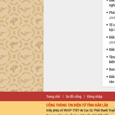
Đắk
ngh
Phá
(23/0
Tổ c
hội
Đắk 
(22/0
Đắk 
Tăng
kiếm
Ban 
Đắk 
vào
Trang chủ
Sơ đồ cổng
Đăng nhập
CỔNG THÔNG TIN ĐIỆN TỬ TỈNH ĐẮK LẮK
Giấy phép số 99/GP-TTĐT do Cục QL Phát thanh Truyề