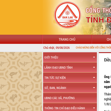
TRANG CHỦ
CH
Chủ nhật, 09/08/2026
GIỚI THIỆU
Điề
LÃNH ĐẠO UBND TỈNH
Ông 
TIN TỨC SỰ KIỆN
năm 
ngạc
SỞ, BAN, NGÀNH
Thán
UBND CÁC XÃ, PHƯỜNG
nghi
1/8/
THÔNG TIN CHỈ ĐẠO ĐIỀU HÀNH