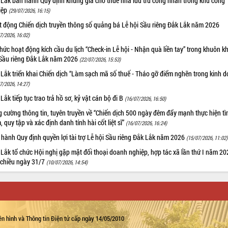
 Lắk ban hành Quy định khung giá cho thuê nhà lưu trú công nhân trong khu công
iệp
(29/07/2026, 16:15)
t động Chiến dịch truyền thông số quảng bá Lễ hội Sầu riêng Đắk Lắk năm 2026
7/2026, 16:02)
hức hoạt động kích cầu du lịch “Check-in Lễ hội - Nhận quà liền tay” trong khuôn k
 Sầu riêng Đắk Lắk năm 2026
(22/07/2026, 15:53)
Lắk triển khai Chiến dịch “Làm sạch mã số thuế - Tháo gỡ điểm nghẽn trong kinh 
7/2026, 14:27)
Lắk tiếp tục trao trả hồ sơ, kỷ vật cán bộ đi B
(16/07/2026, 16:50)
 cường thông tin, tuyên truyền về “Chiến dịch 500 ngày đêm đẩy mạnh thực hiện t
, quy tập và xác định danh tính hài cốt liệt sĩ”
(16/07/2026, 16:24)
hành Quy định quyền lợi tài trợ Lễ hội Sầu riêng Đắk Lắk năm 2026
(15/07/2026, 11:02)
Lắk tổ chức Hội nghị gặp mặt đối thoại doanh nghiệp, hợp tác xã lần thứ I năm 2
 chiều ngày 31/7
(10/07/2026, 14:54)
n hình và Thông tin Điện tử cấp ngày 14/05/2010