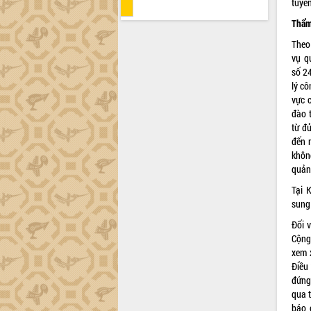
tuyể
Thẩm
Theo
vụ q
số
2
lý cô
vực 
đào t
từ đ
đến 
khôn
quản
Tại 
sung
Đối 
Cộng 
xem 
Điều 
đứng
qua t
báo 