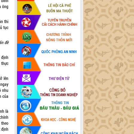
 binh
a ông
n thi
ủ tục
ấn đề
 định
 thực
ở lên
c ngay
ó nhu
h của
ịnh là
chính
n theo
t định