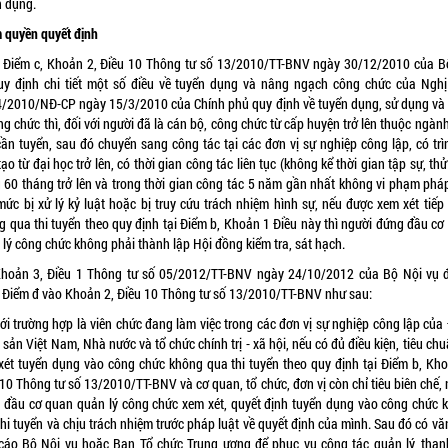
n dụng.
 quyền quyết định
 Điểm c, Khoản 2, Điều 10 Thông tư số
13/2010/TT-BNV
ngày 30/12/2010 của B
uy định chi tiết một số điều về tuyển dụng và nâng ngạch công chức của Nghị
4/2010/NĐ-CP
ngày 15/3/2010 của Chính phủ quy định về tuyển dụng, sử dụng và
ng chức thì, đối với người đã là cán bộ, công chức từ cấp huyện trở lên thuộc ngành
cần tuyển, sau đó chuyển sang công tác tại các đơn vị sự nghiệp công lập, có trì
ạo từ đại học trở lên, có thời gian công tác liên tục (không kể thời gian tập sự, thử
ủ 60 tháng trở lên và trong thời gian công tác 5 năm gần nhất không vi phạm pháp
mức bị xử lý kỷ luật hoặc bị truy cứu trách nhiệm hình sự, nếu được xem xét tiếp
g qua thi tuyển theo quy định tại Điểm b, Khoản 1 Điều này thì người đứng đầu cơ
 lý công chức không phải thành lập Hội đồng kiểm tra, sát hạch.
Khoản 3, Điều 1 Thông tư số
05/2012/TT-BNV
ngày 24/10/2012 của Bộ Nội vụ 
 Điểm đ vào Khoản 2, Điều 10 Thông tư số 13/2010/TT-BNV như sau:
với trường hợp là viên chức đang làm việc trong các đơn vị sự nghiệp công lập của
sản Việt Nam, Nhà nước và tổ chức chính trị - xã hội, nếu có đủ điều kiện, tiêu ch
xét tuyển dụng vào công chức không qua thi tuyển theo quy định tại Điểm b, Kho
10 Thông tư số 13/2010/TT-BNV và cơ quan, tổ chức, đơn vị còn chỉ tiêu biên chế,
 đầu cơ quan quản lý công chức xem xét, quyết định tuyển dụng vào công chức 
hi tuyển và chịu trách nhiệm trước pháp luật về quyết định của mình. Sau đó có v
cáo Bộ Nội vụ hoặc Ban Tổ chức Trung ương để phục vụ công tác quản lý, thanh