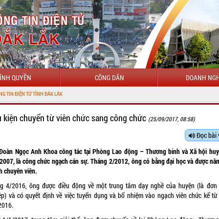
ÍNH QUYỀN
CÔNG DÂN
DOANH NGH
u kiện chuyển từ viên chức sang công chức
(25/09/2017, 08:58)
Đọc bài 
Đoàn Ngọc Anh Khoa công tác tại Phòng Lao động – Thương binh và Xã hội huy
2007, là công chức ngạch cán sự. Tháng 2/2012, ông có bằng đại học và được nân
h chuyên viên.
g 4/2016, ông được điều động về một trung tâm dạy nghề của huyện (là đơn 
ệp) và có quyết định về việc tuyển dụng và bổ nhiệm vào ngạch viên chức kể từ
2016.