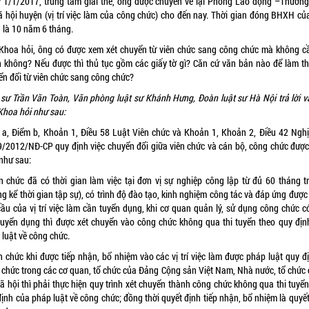
 1/1/2017, trung tâm giải thể, ông được chuyển về lại Phòng Lao động –Thương
ã hội huyện (vị trí việc làm của công chức) cho đến nay. Thời gian đóng BHXH củ
 là 10 năm 6 tháng.
Khoa hỏi, ông có được xem xét chuyển từ viên chức sang công chức mà không cầ
n không? Nếu được thì thủ tục gồm các giấy tờ gì? Căn cứ văn bản nào để làm th
ển đổi từ viên chức sang công chức?
 sư Trần Văn Toàn, Văn phòng luật sư Khánh Hưng, Đoàn luật sư Hà Nội trả lời v
Khoa hỏi như sau:
 a, Điểm b, Khoản 1, Điều 58
Luật Viên chức
và Khoản 1, Khoản 2, Điều 42 Nghị
9/2012/NĐ-CP
quy định việc chuyển đổi giữa viên chức và cán bộ, công chức được
 như sau:
ên chức đã có thời gian làm việc tại đơn vị sự nghiệp công lập từ đủ 60 tháng tr
g kể thời gian tập sự), có trình độ đào tạo, kinh nghiệm công tác và đáp ứng đượ
cầu của vị trí việc làm cần tuyển dụng, khi cơ quan quản lý, sử dụng công chức c
tuyển dụng thì được xét chuyển vào công chức không qua thi tuyển theo quy địn
 luật về công chức.
n chức khi được tiếp nhận, bổ nhiệm vào các vị trí việc làm được pháp luật quy đ
 chức trong các cơ quan, tổ chức của Đảng Cộng sản Việt Nam, Nhà nước, tổ chức 
 xã hội thì phải thực hiện quy trình xét chuyển thành công chức không qua thi tuyể
ịnh của pháp luật về công chức; đồng thời quyết định tiếp nhận, bổ nhiệm là quyế