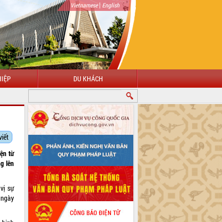
|
Vietnamese
English
IỆP
DU KHÁCH
CHÀO MỪNG ĐẾN VỚI CỔNG THÔNG TIN ĐIỆN TỬ TỈNH ĐẮK LẮK
viết
ện từ
g lên
vị sự
 ngày