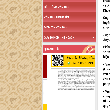
Ngày
và X
HỆ THỐNG VĂN BẢN
Khoa
VĂN BẢN HĐND TỈNH
Ông 
tuyể
chuy
ĐIỂM TIN VĂN BẢN
Luật
QUY HOẠCH - KẾ HOẠCH
ông 
Điểm
QUẢNG CÁO
số
2
hiện
- Vi
(khôn
yêu 
cầu 
pháp
- Viê
công
trị -
quy đ