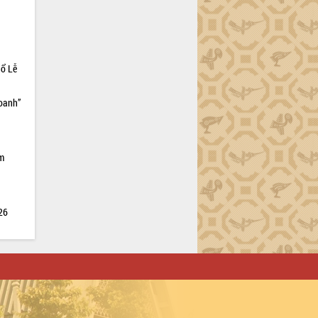
hổ Lễ
doanh”
ìm
026