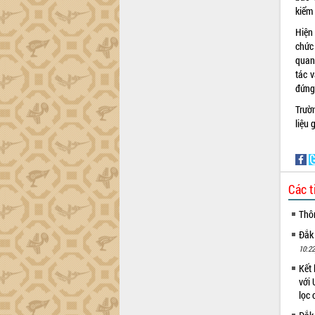
kiểm
Hiện
chức 
quan
tác 
đứng
Trườ
liệu 
Các t
Thô
Đắk
10:22
Kết 
với 
lọc 