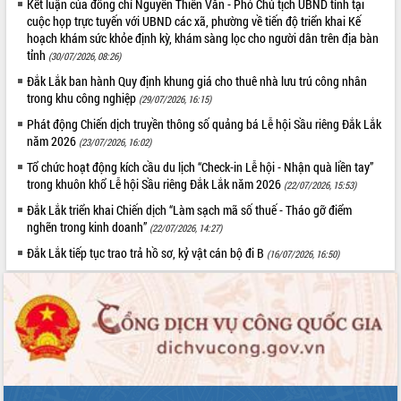
Kết luận của đồng chí Nguyễn Thiên Văn - Phó Chủ tịch UBND tỉnh tại
cuộc họp trực tuyến với UBND các xã, phường về tiến độ triển khai Kế
hoạch khám sức khỏe định kỳ, khám sàng lọc cho người dân trên địa bàn
tỉnh
(30/07/2026, 08:26)
Đắk Lắk ban hành Quy định khung giá cho thuê nhà lưu trú công nhân
trong khu công nghiệp
(29/07/2026, 16:15)
Phát động Chiến dịch truyền thông số quảng bá Lễ hội Sầu riêng Đắk Lắk
năm 2026
(23/07/2026, 16:02)
Tổ chức hoạt động kích cầu du lịch “Check-in Lễ hội - Nhận quà liền tay”
trong khuôn khổ Lễ hội Sầu riêng Đắk Lắk năm 2026
(22/07/2026, 15:53)
Đắk Lắk triển khai Chiến dịch “Làm sạch mã số thuế - Tháo gỡ điểm
nghẽn trong kinh doanh”
(22/07/2026, 14:27)
Đắk Lắk tiếp tục trao trả hồ sơ, kỷ vật cán bộ đi B
(16/07/2026, 16:50)