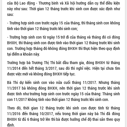
của Bộ Lao động - Thương binh và Xã hội hướng dẫn cụ thể điều kiện
ĐIỂM TIN VĂN BẢN
này như sau: Thời gian 12 tháng trước khi sinh con được xác định như
sau:
QUY HOẠCH - KẾ HOẠCH
- Trường hợp sinh con trước ngày 15 của tháng, thì tháng sinh con không
tính vào thời gian 12 tháng trước khi sinh con;
QUẢNG CÁO
- Trường hợp sinh con từ ngày 15 trở đi của tháng và tháng đó có đóng
BHXH, thì tháng sinh con được tính vào thời gian 12 tháng trước khi sinh
con. Trường hợp tháng đó không đóng BHXH thì thực hiện theo quy định
tại điểm a khoản này.
Trường hợp bà Trương Thị Thi bắt đầu tham gia, đóng BHXH từ tháng
11/2014 đến hết tháng 3/2017, sau đó thì nghỉ việc. Hiện tại chưa tìm
được việc mới và không đóng BHXH tiếp tục.
Bà Thi dự kiến sinh con vào nửa cuối tháng 11/2017. Nhưng tháng
11/2017 bà không đóng BHXH, nên thời gian 12 tháng trước khi sinh
được tính như trường hợp sinh con trước ngày 15 của tháng: Tháng sinh
con 11/2017 không tính vào thời gian 12 tháng trước khi sinh con.
Theo đó, thời gian 12 tháng trước khi sinh con được tính từ tháng
11/2016 đến tháng 10/2017, nếu trong thời gian này bà Thi đã đóng
BHXH từ đủ 6 tháng trở lên thì bà được hưởng chế độ thai sản theo quy
định.