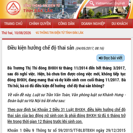
|
Vietnamese
English
TRANG CHỦ
CHÍNH QUYỀN
CÔNG DÂN
DOANH NGHIỆP
DU KHÁCH
Thứ hai, 10/08/2026
MỪNG ĐẾN VỚI CỔNG THÔNG TIN ĐIỆN TỬ TỈNH ĐẮK LẮK
GIỚI THIỆU
Điều kiện hưởng chế độ thai sản
(04/05/2017, 08:16)
LÃNH ĐẠO UBND TỈNH
Đọc bài viết
Bà Trương Thị Thi đóng BHXH từ tháng 11/2014 đến hết tháng 3/2017,
TIN TỨC SỰ KIỆN
sau đó nghỉ việc. Hiện, bà chưa tìm được công việc mới, không tiếp tục
đóng BHXH, đang mang thai và dự kiến sinh con cuối tháng 11/2017. Bà
SỞ, BAN, NGÀNH
Thi hỏi, bà có đủ điều kiện để hưởng chế độ thai sản không?
UBND CÁC XÃ, PHƯỜNG
Về vấn đề này, Luật sư Trần Văn Toàn, Văn phòng luật sư Khánh Hưng -
Đoàn luật sư Hà Nội trả lời như sau:
THÔNG TIN CHỈ ĐẠO ĐIỀU HÀNH
Theo quy định tại Khoản 2 Điều 31 Luật BHXH, điều kiện hưởng chế độ
thai sản của lao động nữ sinh con là phải đóng BHXH từ đủ 6 tháng trở
HỆ THỐNG VĂN BẢN
lên trong thời gian 12 tháng trước khi sinh con.
VĂN BẢN HĐND TỈNH
Khoản 1 Điều 9 Thông tư số 59/2015/TT-BLĐTBXH ngày 29/12/2015