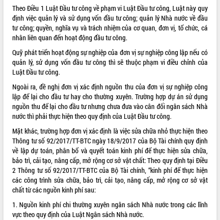
Theo Điều 1 Luật Đầu tư công về phạm vi Luật Đầu tư công, Luật này quy
định việc quản lý và sử dụng vốn đầu tư công; quản lý Nhà nước về đầu
tư công; quyền, nghĩa vụ và trách nhiệm của cơ quan, đơn vị, tổ chức, cá
nhân liên quan đến hoạt động đầu tư công.
Quỹ phát triển hoạt động sự nghiệp của đơn vị sự nghiệp công lập nếu có
quản lý, sử dụng vốn đầu tư công thì sẽ thuộc phạm vi điều chỉnh của
Luật Đầu tư công.
Ngoài ra, đề nghị đơn vị xác định nguồn thu của đơn vị sự nghiệp công
lập để lại cho đầu tư hay cho thường xuyên. Trường hợp dự án sử dụng
nguồn thu để lại cho đầu tư nhưng chưa đưa vào cân đối ngân sách Nhà
nước thì phải thực hiện theo quy định của Luật Đầu tư công.
Mặt khác, trường hợp đơn vị xác định là việc sửa chữa nhỏ thực hiện theo
Thông tư số
92/2017/TT-BTC
ngày 18/9/2017 của Bộ Tài chính quy định
về lập dự toán, phân bổ và quyết toán kinh phí để thực hiện sửa chữa,
bảo trì, cải tạo, nâng cấp, mở rộng cơ sở vật chất: Theo quy định tại Điều
2 Thông tư số 92/2017/TT-BTC của Bộ Tài chính, “kinh phí để thực hiện
các công trình sửa chữa, bảo trì, cải tạo, nâng cấp, mở rộng cơ sở vật
chất từ các nguồn kinh phí sau:
1. Nguồn kinh phí chi thường xuyên ngân sách Nhà nước trong các lĩnh
vực theo quy định của Luật Ngân sách Nhà nước.