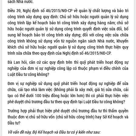
sách Nhà nước.
ĐIỂM TIN VĂN BẢN
Điều 39, Nghị định số
46/2015/NĐ-CP
về quản lý chất lượng và bảo trì
công trình xây dựng quy định: Chủ sở hữu hoặc người quản lý sử dụng
QUY HOẠCH - KẾ HOẠCH
công trình lập kế hoạch bảo trì công trình xây dựng hàng năm; chủ sở
hữu hoặc người quản lý sử dụng công trình quyết định việc sửa đổi, bổ
sung kế hoạch bảo trì công trình xây dựng; đối với công việc sửa chữa
QUẢNG CÁO
công trình không sử dụng vốn từ nguồn ngân sách Nhà nước, khuyến
khích chủ sở hữu hoặc người quản lý sử dụng công trình thực hiện quy
trình sửa chữa theo quy định của Nghị định số 46/2015/NĐ-CP.
Bà Lan hỏi, căn cứ các quy định trên thì quỹ phát triển hoạt động sự
nghiệp của đơn vị sự nghiệp công lập có thuộc phạm vi điều chỉnh của
Luật Đầu tư công không?
Đơn vị sự nghiệp sử dụng quỹ phát triển hoạt động sự nghiệp để sửa
chữa, cải tạo nhà làm việc (không phải là xây mới, giá trị sửa chữa, cải
tạo có thể dưới 100 triệu đồng hoặc lớn hơn) thì có phải thực hiện việc
phê duyệt chủ trương đầu tư theo quy định tại Luật Đầu tư công không?
Trường hợp phải thực hiện phê duyệt chủ trương đầu tư thì thẩm quyền
thuộc đơn vị chủ sở hữu vốn (chủ sở hữu công trình) hay Sở Kế hoạch và
Đầu tư?
Về vấn đề này, Bộ Kế hoạch và Đầu tư có ý kiến như sau: