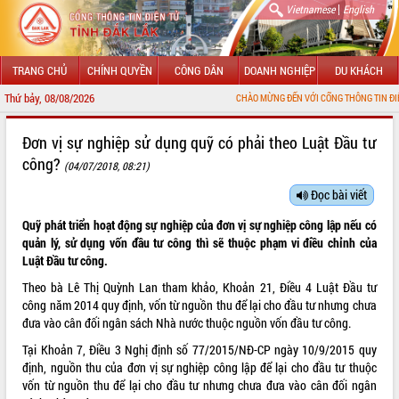
|
Vietnamese
English
TRANG CHỦ
CHÍNH QUYỀN
CÔNG DÂN
DOANH NGHIỆP
DU KHÁCH
Thứ bảy, 08/08/2026
CHÀO MỪNG ĐẾN VỚI CỔNG THÔNG TIN ĐIỆN TỬ TỈ
GIỚI THIỆU
Đơn vị sự nghiệp sử dụng quỹ có phải theo Luật Đầu tư
công?
(04/07/2018, 08:21)
LÃNH ĐẠO UBND TỈNH
Đọc bài viết
TIN TỨC SỰ KIỆN
Quỹ phát triển hoạt động sự nghiệp của đơn vị sự nghiệp công lập nếu có
SỞ, BAN, NGÀNH
quản lý, sử dụng vốn đầu tư công thì sẽ thuộc phạm vi điều chỉnh của
Luật Đầu tư công.
UBND CÁC XÃ, PHƯỜNG
Theo bà Lê Thị Quỳnh Lan tham khảo, Khoản 21, Điều 4
Luật Đầu tư
công
năm 2014 quy định, vốn từ nguồn thu để lại cho đầu tư nhưng chưa
THÔNG TIN CHỈ ĐẠO ĐIỀU HÀNH
đưa vào cân đối ngân sách Nhà nước thuộc nguồn vốn đầu tư công.
Tại Khoản 7, Điều 3 Nghị định số
77/2015/NĐ-CP
ngày 10/9/2015 quy
HỆ THỐNG VĂN BẢN
định, nguồn thu của đơn vị sự nghiệp công lập để lại cho đầu tư thuộc
vốn từ nguồn thu để lại cho đầu tư nhưng chưa đưa vào cân đối ngân
VĂN BẢN HĐND TỈNH