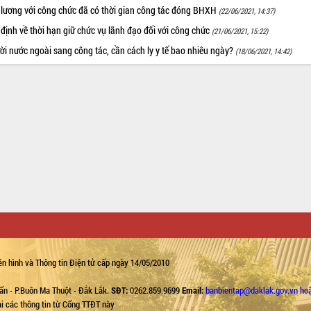
 lương với công chức đã có thời gian công tác đóng BHXH
(22/06/2021, 14:37)
định về thời hạn giữ chức vụ lãnh đạo đối với công chức
(21/06/2021, 15:22)
i nước ngoài sang công tác, cần cách ly y tế bao nhiêu ngày?
(18/06/2021, 14:42)
n hình và Thông tin Điện tử cấp ngày 14/05/2010
ẩn - P.Buôn Ma Thuột - Đắk Lắk.
SĐT:
0262.859.9699
Email:
banbientap@daklak.gov.vn ho
lại các thông tin từ Cổng TTĐT này