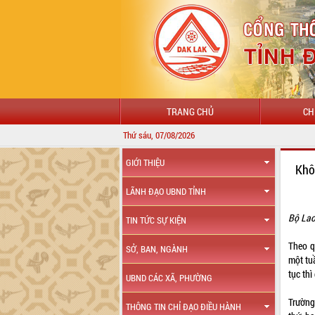
TRANG CHỦ
CH
Thứ sáu, 07/08/2026
GIỚI THIỆU
Khô
LÃNH ĐẠO UBND TỈNH
Bộ Lao
TIN TỨC SỰ KIỆN
Theo q
SỞ, BAN, NGÀNH
một tuầ
tục th
UBND CÁC XÃ, PHƯỜNG
Trường
THÔNG TIN CHỈ ĐẠO ĐIỀU HÀNH