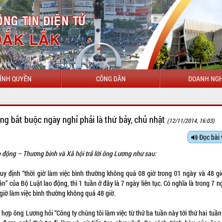
ÍNH QUYỀN
CÔNG DÂN
DOANH NGH
CHÀO MỪ
ng bắt buộc ngày nghỉ phải là thứ bảy, chủ nhật
(12/11/2014, 16:03)
Đọc bài 
 động – Thương binh và Xã hội trả lời ông Lương như sau:
uy định “thời giờ làm việc bình thường không quá 08 giờ trong 01 ngày và 48 gi
n” của Bộ Luật lao động, thì 1 tuần ở đây là 7 ngày liên tục. Có nghĩa là trong 7 n
ì giờ làm việc bình thường không quá 48 giờ.
 hợp ông Lương hỏi “Công ty chúng tôi làm việc từ thứ ba tuần này tới thứ hai tuần