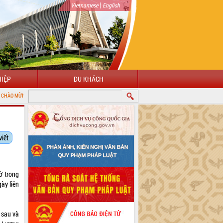
|
Vietnamese
English
IỆP
DU KHÁCH
NG ĐẾN VỚI CỔNG THÔNG TIN ĐIỆN TỬ TỈNH ĐẮK LẮK
viết
ờ trong
gày liên
 sau và