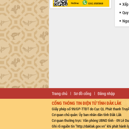
Xếp
Quy 
Ngườ
Trang chủ
Sơ đồ cổng
Đăng nhập
CỔNG THÔNG TIN ĐIỆN TỬ TỈNH ĐẮK LẮK
Giấy phép số 99/GP-TTĐT do Cục QL Phát thanh Truyề
Cơ quan chủ quản: Ủy ban nhân dân tỉnh Đắk Lắk
Cơ quan thường trực: Văn phòng UBND tỉnh - 09 Lê Du
Ghi rõ nguồn tin "http://daklak.gov.vn" khi phát hành 