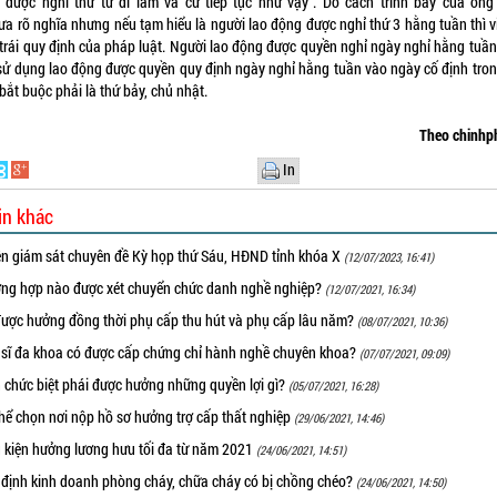
 được nghỉ thứ tư đi làm và cứ tiếp tục như vậy”. Do cách trình bày của ôn
ưa rõ nghĩa nhưng nếu tạm hiểu là người lao động được nghỉ thứ 3 hằng tuần thì v
trái quy định của pháp luật. Người lao động được quyền nghỉ ngày nghỉ hằng tuầ
sử dụng lao động được quyền quy định ngày nghỉ hằng tuần vào ngày cố định tron
bắt buộc phải là thứ bảy, chủ nhật.
Theo chinhp
In
in khác
ên giám sát chuyên đề Kỳ họp thứ Sáu, HĐND tỉnh khóa X
(12/07/2023, 16:41)
ờng hợp nào được xét chuyển chức danh nghề nghiệp?
(12/07/2021, 16:34)
được hưởng đồng thời phụ cấp thu hút và phụ cấp lâu năm?
(08/07/2021, 10:36)
 sĩ đa khoa có được cấp chứng chỉ hành nghề chuyên khoa?
(07/07/2021, 09:09)
 chức biệt phái được hưởng những quyền lợi gì?
(05/07/2021, 16:28)
hể chọn nơi nộp hồ sơ hưởng trợ cấp thất nghiệp
(29/06/2021, 14:46)
u kiện hưởng lương hưu tối đa từ năm 2021
(24/06/2021, 14:51)
 định kinh doanh phòng cháy, chữa cháy có bị chồng chéo?
(24/06/2021, 14:50)