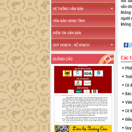
thứ ba
vẫn ch
HỆ THỐNG VĂN BẢN
không 
người 
VĂN BẢN HĐND TỈNH
không 
ĐIỂM TIN VĂN BẢN
QUY HOẠCH - KẾ HOẠCH
Các t
QUẢNG CÁO
Phi
Trư
Có 
Bác
Viên
Có t
Điề
Quy