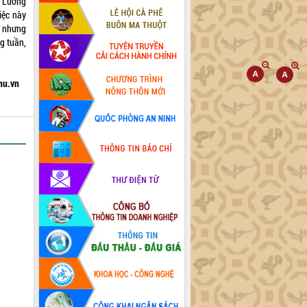
g Lương
iệc này
n nhưng
g tuần,
hu.vn