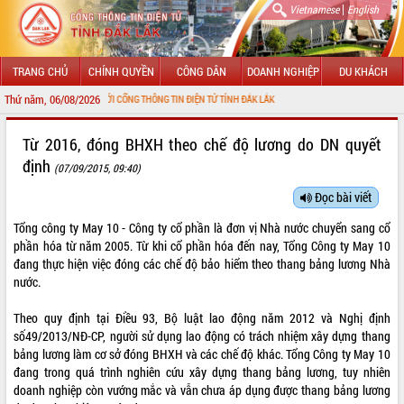
|
Vietnamese
English
TRANG CHỦ
CHÍNH QUYỀN
CÔNG DÂN
DOANH NGHIỆP
DU KHÁCH
Thứ năm, 06/08/2026
CHÀO MỪNG ĐẾN VỚI CỔNG THÔNG TIN ĐIỆN TỬ TỈNH ĐẮK LẮK
GIỚI THIỆU
Từ 2016, đóng BHXH theo chế độ lương do DN quyết
định
(07/09/2015, 09:40)
LÃNH ĐẠO UBND TỈNH
Đọc bài viết
TIN TỨC SỰ KIỆN
Tổng công ty May 10 - Công ty cổ phần là đơn vị Nhà nước chuyển sang cổ
SỞ, BAN, NGÀNH
phần hóa từ năm 2005. Từ khi cổ phần hóa đến nay, Tổng Công ty May 10
đang thực hiện việc đóng các chế độ bảo hiểm theo thang bảng lương Nhà
UBND CÁC XÃ, PHƯỜNG
nước.
Theo quy định tại Điều 93, Bộ luật lao động năm 2012 và Nghị định
THÔNG TIN CHỈ ĐẠO ĐIỀU HÀNH
số49/2013/NĐ-CP, người sử dụng lao động có trách nhiệm xây dựng thang
bảng lương làm cơ sở đóng BHXH và các chế độ khác. Tổng Công ty May 10
HỆ THỐNG VĂN BẢN
đang trong quá trình nghiên cứu xây dựng thang bảng lương, tuy nhiên
doanh nghiệp còn vướng mắc và vẫn chưa áp dụng được thang bảng lương
VĂN BẢN HĐND TỈNH