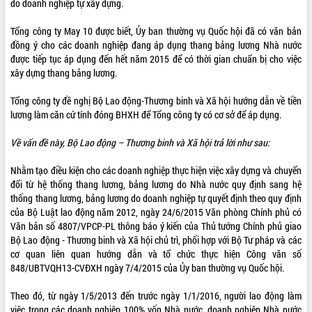
do doanh nghiệp tự xây dựng.
ĐIỂM TIN VĂN BẢN
Tổng công ty May 10 được biết, Ủy ban thường vụ Quốc hội đã có văn bản
đồng ý cho các doanh nghiệp đang áp dụng thang bảng lương Nhà nước
QUY HOẠCH - KẾ HOẠCH
được tiếp tục áp dụng đến hết năm 2015 để có thời gian chuẩn bị cho việc
xây dựng thang bảng lương.
QUẢNG CÁO
Tổng công ty đề nghị Bộ Lao động-Thương binh và Xã hội hướng dẫn về tiền
lương làm căn cứ tính đóng BHXH để Tổng công ty có cơ sở để áp dụng.
Về vấn đề này, Bộ Lao động – Thương binh và Xã hội trả lời như sau:
Nhằm tạo điều kiện cho các doanh nghiệp thực hiện việc xây dựng và chuyển
đổi từ hệ thống thang lương, bảng lương do Nhà nước quy định sang hệ
thống thang lương, bảng lương do doanh nghiệp tự quyết định theo quy định
của Bộ Luật lao động năm 2012, ngày 24/6/2015 Văn phòng Chính phủ có
Văn bản số 4807/VPCP-PL thông báo ý kiến của Thủ tướng Chính phủ giao
Bộ Lao động - Thương binh và Xã hội chủ trì, phối hợp với Bộ Tư pháp và các
cơ quan liên quan hướng dẫn và tổ chức thực hiện Công văn số
848/UBTVQH13-CVĐXH ngày 7/4/2015 của Ủy ban thường vụ Quốc hội.
Theo đó, từ ngày 1/5/2013 đến trước ngày 1/1/2016, người lao động làm
việc trong các doanh nghiệp 100% vốn Nhà nước, doanh nghiệp Nhà nước