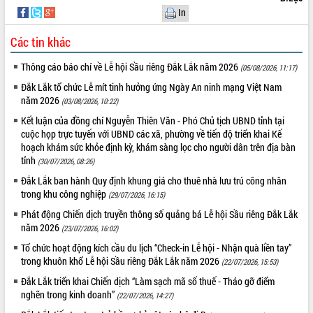
In
Các tin khác
Thông cáo báo chí về Lễ hội Sầu riêng Đắk Lắk năm 2026
(05/08/2026, 11:17)
Đắk Lắk tổ chức Lễ mít tinh hưởng ứng Ngày An ninh mạng Việt Nam
năm 2026
(03/08/2026, 10:22)
Kết luận của đồng chí Nguyễn Thiên Văn - Phó Chủ tịch UBND tỉnh tại
cuộc họp trực tuyến với UBND các xã, phường về tiến độ triển khai Kế
hoạch khám sức khỏe định kỳ, khám sàng lọc cho người dân trên địa bàn
tỉnh
(30/07/2026, 08:26)
Đắk Lắk ban hành Quy định khung giá cho thuê nhà lưu trú công nhân
trong khu công nghiệp
(29/07/2026, 16:15)
Phát động Chiến dịch truyền thông số quảng bá Lễ hội Sầu riêng Đắk Lắk
năm 2026
(23/07/2026, 16:02)
Tổ chức hoạt động kích cầu du lịch “Check-in Lễ hội - Nhận quà liền tay”
trong khuôn khổ Lễ hội Sầu riêng Đắk Lắk năm 2026
(22/07/2026, 15:53)
Đắk Lắk triển khai Chiến dịch “Làm sạch mã số thuế - Tháo gỡ điểm
nghẽn trong kinh doanh”
(22/07/2026, 14:27)