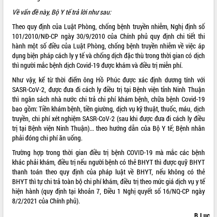
Về vấn đề này, Bộ Y tế trả lời như sau:
ĐIỂM TIN VĂN BẢN
Theo quy định của Luật Phòng, chống bệnh truyền nhiễm, Nghị định số
QUY HOẠCH - KẾ HOẠCH
101/2010/NĐ-CP ngày 30/9/2010 của Chính phủ quy định chi tiết thi
hành một số điều của Luật Phòng, chống bệnh truyền nhiễm về việc áp
dụng biện pháp cách ly y tế và chống dịch đặc thù trong thời gian có dịch
QUẢNG CÁO
thì người mắc bệnh dịch Covid-19 được khám và điều trị miễn phí.
Như vậy, kể từ thời điểm ông Hồ Phúc được xác định dương tính với
SASR-CoV-2, được đưa đi cách ly điều trị tại Bệnh viện tỉnh Ninh Thuận
thì ngân sách nhà nước chi trả chi phí khám bệnh, chữa bệnh Covid-19
bao gồm: Tiền khám bệnh, tiền giường, dịch vụ kỹ thuật, thuốc, máu, dịch
truyền, chi phí xét nghiệm SASR-CoV-2 (sau khi được đưa đi cách ly điều
trị tại Bệnh viện Ninh Thuận)... theo hướng dẫn của Bộ Y tế; Bệnh nhân
phải đóng chi phí ăn uống.
Trường hợp trong thời gian điều trị bệnh COVID-19 mà mắc các bệnh
khác phải khám, điều trị nếu người bệnh có thẻ BHYT thì được quỹ BHYT
thanh toán theo quy định của pháp luật về BHYT, nếu không có thẻ
BHYT thì tự chi trả toàn bộ chi phí khám, điều trị theo mức giá dịch vụ y tế
hiện hành (quy định tại khoản 7, Điều 1 Nghị quyết số 16/NQ-CP ngày
8/2/2021 của Chính phủ).
B.Lục