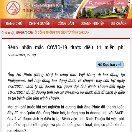
|
Vietnamese
English
TRANG CHỦ
CHÍNH QUYỀN
CÔNG DÂN
DOANH NGHIỆP
DU KHÁCH
Chủ nhật, 09/08/2026
CHÀO MỪNG ĐẾN VỚI CỔNG THÔNG TIN ĐIỆN TỬ TỈNH ĐẮK LẮK
GIỚI THIỆU
Bệnh nhân mắc COVID-19 được điều trị miễn phí
(19/05/2021, 09:12)
LÃNH ĐẠO UBND TỈNH
Đọc bài viết
TIN TỨC SỰ KIỆN
Ông Hồ Phúc (Đồng Nai) là công dân Việt Nam, đi lao động tại
SỞ, BAN, NGÀNH
Philippines, hết hợp đồng lao động được về chuyến bay cứu trợ ngày
7/3/2021, cách ly tại doanh trại quân đội tỉnh Ninh Thuận đến ngày
UBND CÁC XÃ, PHƯỜNG
10/3/2021 thì bị dương tính với SASR-Cov-2 và được đưa đi cách ly điều
trị tại bệnh viện tỉnh Ninh Thuận.
THÔNG TIN CHỈ ĐẠO ĐIỀU HÀNH
Mọi chi phí trước khi xét nghiệm bị dương tính ông Phúc đã thanh toán
đầy đủ cho Quân đội. Ông Phúc hỏi, trường hợp bị dương tính với SASR-
HỆ THỐNG VĂN BẢN
Cov-2 và được cách ly điều trị tại Bệnh viện tỉnh Ninh Thuận thì viện phí,
phí điều trị, phí xét nghiệm và phí ăn uống sinh hoạt, ông có phải khoản
VĂN BẢN HĐND TỈNH
nào không?