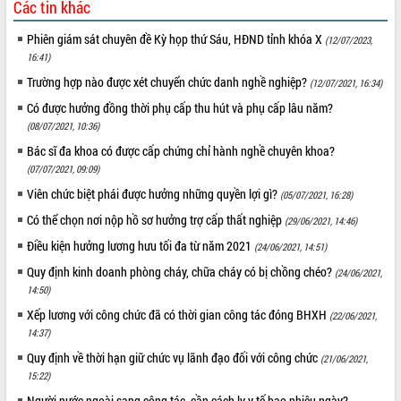
Các tin khác
Phiên giám sát chuyên đề Kỳ họp thứ Sáu, HĐND tỉnh khóa X
(12/07/2023,
16:41)
Trường hợp nào được xét chuyển chức danh nghề nghiệp?
(12/07/2021, 16:34)
Có được hưởng đồng thời phụ cấp thu hút và phụ cấp lâu năm?
(08/07/2021, 10:36)
Bác sĩ đa khoa có được cấp chứng chỉ hành nghề chuyên khoa?
(07/07/2021, 09:09)
Viên chức biệt phái được hưởng những quyền lợi gì?
(05/07/2021, 16:28)
Có thể chọn nơi nộp hồ sơ hưởng trợ cấp thất nghiệp
(29/06/2021, 14:46)
Điều kiện hưởng lương hưu tối đa từ năm 2021
(24/06/2021, 14:51)
Quy định kinh doanh phòng cháy, chữa cháy có bị chồng chéo?
(24/06/2021,
14:50)
Xếp lương với công chức đã có thời gian công tác đóng BHXH
(22/06/2021,
14:37)
Quy định về thời hạn giữ chức vụ lãnh đạo đối với công chức
(21/06/2021,
15:22)
Người nước ngoài sang công tác, cần cách ly y tế bao nhiêu ngày?