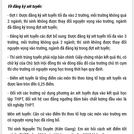
Về đăng ký xét tuyển:
ĐIỂM TIN VĂN BẢN
- Đợt I: Được đăng ký xét tuyển tối đa vào 2 trường, mỗi trường không quá
QUY HOẠCH - KẾ HOẠCH
2 ngành; thí sinh không được thay đổi nguyện vọng vào trường, ngành
đã đăng ký trong đợt xét tuyển;
QUẢNG CÁO
- Đăng ký xét tuyển các đợt bổ sung: Được đăng ký xét tuyển tối đa vào 3
trường, mỗi trường không quá 2 ngành; thí sinh không được thay đổi
nguyện vọng vào trường, ngành đã đăng ký trong đợt xét tuyển;
- Thí sinh trúng tuyển phải nộp bản chính Giấy chứng nhận kết quả thi, có
chữ ký của Chủ tịch Hội đồng thi và đóng dấu đỏ của trường chủ trì cụm
thi cho trường có nguyện vọng học trong thời hạn quy định.
- Điểm xét tuyển là tổng điểm các môn thi theo từng tổ hợp xét tuyển và
được làm tròn đến 0,25 điểm.
- Đối với các trường sử dụng phương án xét tuyển dựa vào kết quả học
tập THPT, đối với hệ cao đẳng ngưỡng đảm bảo chất lượng đầu vào là
tốt nghiệp THPT.
Môn xét tuyển: Căn cứ vào điểm thi theo tổ hợp các môn vào trường em
có nguyện vọng học đã công bố.
Thí sinh Nguyễn Thị Duyên (Kiên Giang): Em xin hỏi cách xét điểm tốt