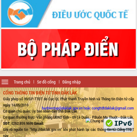
Toggle
Trang chủ
Sơ đồ cổng
Đăng nhập
navigation
CỔNG THÔNG TIN ĐIỆN TỬ TỈNH ĐẮK LẮK
Giấy phép số 99/GP-TTĐT do Cục QL Phát thanh Truyền hình và Thông tin Điện tử cấp
ngày 14/05/2010
banbientap@daklak.gov.vn hoặc congttdtdaklak@gmail.com
Cơ quan chủ quản: Ủy ban nhân dân tỉnh Đắk Lắk
Cơ quan thường trực: Văn phòng UBND tỉnh - 09 Lê Duẩn - P.Buôn Ma Thuột - Đắk Lắk.
SĐT:
0262.859.9699
Email:
Ghi rõ nguồn tin "http://daklak.gov.vn" khi phát hành lại các thông tin từ Cổng TTĐT
này