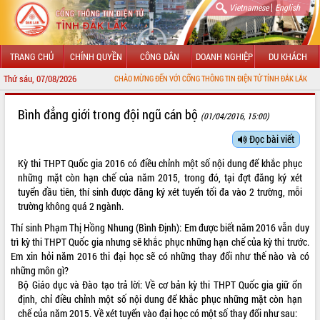
|
Vietnamese
English
TRANG CHỦ
CHÍNH QUYỀN
CÔNG DÂN
DOANH NGHIỆP
DU KHÁCH
Thứ sáu, 07/08/2026
CHÀO MỪNG ĐẾN VỚI CỔNG THÔNG TIN ĐIỆN TỬ TỈNH ĐẮK LẮK
GIỚI THIỆU
Bình đẳng giới trong đội ngũ cán bộ
(01/04/2016, 15:00)
LÃNH ĐẠO UBND TỈNH
Đọc bài viết
Kỳ thi THPT Quốc gia 2016 có điều chỉnh một số nội dung để khắc phục
TIN TỨC SỰ KIỆN
những mặt còn hạn chế của năm 2015, trong đó, tại đợt đăng ký xét
tuyển đầu tiên, thí sinh được đăng ký xét tuyển tối đa vào 2 trường, mỗi
SỞ, BAN, NGÀNH
trường không quá 2 ngành.
UBND CÁC XÃ, PHƯỜNG
Thí sinh Phạm Thị Hồng Nhung (Bình Định): Em được biết năm 2016 vẫn duy
trì kỳ thi THPT Quốc gia nhưng sẽ khắc phục những hạn chế của kỳ thi trước.
THÔNG TIN CHỈ ĐẠO ĐIỀU HÀNH
Em xin hỏi năm 2016 thi đại học sẽ có những thay đổi như thế nào và có
những môn gì?
HỆ THỐNG VĂN BẢN
Bộ Giáo dục và Đào tạo trả lời: Về cơ bản kỳ thi THPT Quốc gia giữ ổn
định, chỉ điều chỉnh một số nội dung để khắc phục những mặt còn hạn
VĂN BẢN HĐND TỈNH
chế của năm 2015. Về xét tuyển vào đại học có một số thay đổi như sau: