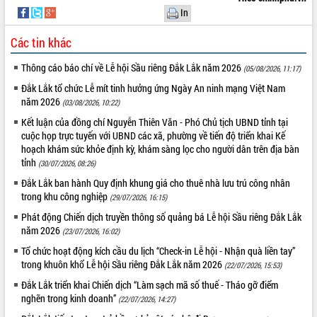
In
Các tin khác
Thông cáo báo chí về Lễ hội Sầu riêng Đắk Lắk năm 2026
(05/08/2026, 11:17)
Đắk Lắk tổ chức Lễ mít tinh hưởng ứng Ngày An ninh mạng Việt Nam
năm 2026
(03/08/2026, 10:22)
Kết luận của đồng chí Nguyễn Thiên Văn - Phó Chủ tịch UBND tỉnh tại
cuộc họp trực tuyến với UBND các xã, phường về tiến độ triển khai Kế
hoạch khám sức khỏe định kỳ, khám sàng lọc cho người dân trên địa bàn
tỉnh
(30/07/2026, 08:26)
Đắk Lắk ban hành Quy định khung giá cho thuê nhà lưu trú công nhân
trong khu công nghiệp
(29/07/2026, 16:15)
Phát động Chiến dịch truyền thông số quảng bá Lễ hội Sầu riêng Đắk Lắk
năm 2026
(23/07/2026, 16:02)
Tổ chức hoạt động kích cầu du lịch “Check-in Lễ hội - Nhận quà liền tay”
trong khuôn khổ Lễ hội Sầu riêng Đắk Lắk năm 2026
(22/07/2026, 15:53)
Đắk Lắk triển khai Chiến dịch “Làm sạch mã số thuế - Tháo gỡ điểm
nghẽn trong kinh doanh”
(22/07/2026, 14:27)