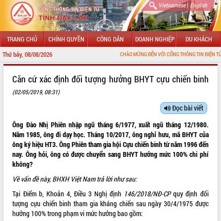
|
Vietnamese
English
TRANG CHỦ
CHÍNH QUYỀN
CÔNG DÂN
DOANH NGHIỆP
DU KHÁCH
Thứ bảy, 08/08/2026
CHÀO MỪNG ĐẾN VỚI CỔNG THÔNG TIN ĐIỆN TỬ TỈNH ĐẮ
GIỚI THIỆU
Căn cứ xác định đối tượng hưởng BHYT cựu chiến binh
(02/05/2019, 08:31)
LÃNH ĐẠO UBND TỈNH
Đọc bài viết
TIN TỨC SỰ KIỆN
Ông Đào Nhị Phiên nhập ngũ tháng 6/1977, xuất ngũ tháng 12/1980.
SỞ, BAN, NGÀNH
Năm 1985, ông đi dạy học. Tháng 10/2017, ông nghỉ hưu, mã BHYT của
ông ký hiệu HT3. Ông Phiên tham gia hội Cựu chiến binh từ năm 1996 đến
UBND CÁC XÃ, PHƯỜNG
nay. Ông hỏi, ông có được chuyển sang BHYT hưởng mức 100% chi phí
không?
THÔNG TIN CHỈ ĐẠO ĐIỀU HÀNH
Về vấn đề này, BHXH Việt Nam trả lời như sau:
Tại Điểm b, Khoản 4, Điều 3 Nghị định
146/2018/NĐ-CP
quy định đối
HỆ THỐNG VĂN BẢN
tượng cựu chiến binh tham gia kháng chiến sau ngày 30/4/1975 được
hưởng 100% trong phạm vi mức hưởng bao gồm:
VĂN BẢN HĐND TỈNH