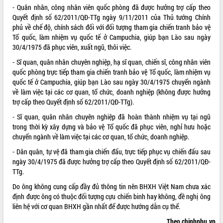
- Quân nhân, công nhân viên quốc phòng đã được hưởng trợ cấp theo
ĐIỂM TIN VĂN BẢN
Quyết định số
62/2011/QĐ-TTg
ngày 9/11/2011 của Thủ tướng Chính
phủ về chế độ, chính sách đối với đối tượng tham gia chiến tranh bảo vệ
QUY HOẠCH - KẾ HOẠCH
Tổ quốc, làm nhiệm vụ quốc tế ở Campuchia, giúp bạn Lào sau ngày
30/4/1975 đã phục viên, xuất ngũ, thôi việc.
QUẢNG CÁO
- Sĩ quan, quân nhân chuyên nghiệp, hạ sĩ quan, chiến sĩ, công nhân viên
quốc phòng trực tiếp tham gia chiến tranh bảo vệ Tổ quốc, làm nhiệm vụ
quốc tế ở Campuchia, giúp bạn Lào sau ngày 30/4/1975 chuyển ngành
về làm việc tại các cơ quan, tổ chức, doanh nghiệp (không được hưởng
trợ cấp theo Quyết định số 62/2011/QĐ-TTg).
- Sĩ quan, quân nhân chuyên nghiệp đã hoàn thành nhiệm vụ tại ngũ
trong thời kỳ xây dựng và bảo vệ Tổ quốc đã phục viên, nghỉ hưu hoặc
chuyển ngành về làm việc tại các cơ quan, tổ chức, doanh nghiệp.
- Dân quân, tự vệ đã tham gia chiến đấu, trực tiếp phục vụ chiến đấu sau
ngày 30/4/1975 đã được hưởng trợ cấp theo Quyết định số 62/2011/QĐ-
TTg.
Do ông không cung cấp đầy đủ thông tin nên BHXH Việt Nam chưa xác
định được ông có thuộc đối tượng cựu chiến binh hay không, đề nghị ông
liên hệ với cơ quan BHXH gần nhất để được hướng dẫn cụ thể.
Theo chinhphu.vn