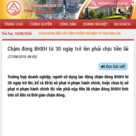
|
Vietnamese
English
TRANG CHỦ
CHÍNH QUYỀN
CÔNG DÂN
DOANH NGHIỆP
DU KHÁCH
Thứ hai, 10/08/2026
CHÀO MỪNG ĐẾN VỚI CỔNG THÔNG TIN ĐIỆN TỬ TỈNH ĐẮK LẮK
GIỚI THIỆU
Chậm đóng BHXH từ 30 ngày trở lên phải chịu tiền lãi
(27/08/2019, 08:55)
LÃNH ĐẠO UBND TỈNH
Đọc bài viết
TIN TỨC SỰ KIỆN
Trường hợp doanh nghiệp, người sử dụng lao động chậm đóng BHXH từ
SỞ, BAN, NGÀNH
30 ngày trở lên, kể cả đã bị xử phạt vi phạm hành chính, hoặc chưa bị xử
phạt vi phạm hành chính thì vẫn phải nộp tiền lãi chậm đóng BHXH tính
UBND CÁC XÃ, PHƯỜNG
trên số tiền và thời gian chậm đóng.
THÔNG TIN CHỈ ĐẠO ĐIỀU HÀNH
HỆ THỐNG VĂN BẢN
VĂN BẢN HĐND TỈNH