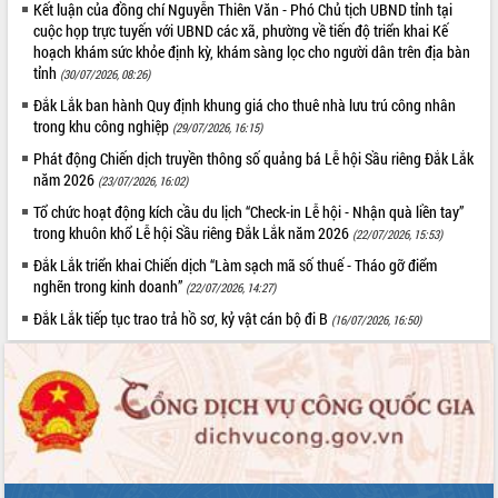
Kết luận của đồng chí Nguyễn Thiên Văn - Phó Chủ tịch UBND tỉnh tại
cuộc họp trực tuyến với UBND các xã, phường về tiến độ triển khai Kế
hoạch khám sức khỏe định kỳ, khám sàng lọc cho người dân trên địa bàn
tỉnh
(30/07/2026, 08:26)
Đắk Lắk ban hành Quy định khung giá cho thuê nhà lưu trú công nhân
trong khu công nghiệp
(29/07/2026, 16:15)
Phát động Chiến dịch truyền thông số quảng bá Lễ hội Sầu riêng Đắk Lắk
năm 2026
(23/07/2026, 16:02)
Tổ chức hoạt động kích cầu du lịch “Check-in Lễ hội - Nhận quà liền tay”
trong khuôn khổ Lễ hội Sầu riêng Đắk Lắk năm 2026
(22/07/2026, 15:53)
Đắk Lắk triển khai Chiến dịch “Làm sạch mã số thuế - Tháo gỡ điểm
nghẽn trong kinh doanh”
(22/07/2026, 14:27)
Đắk Lắk tiếp tục trao trả hồ sơ, kỷ vật cán bộ đi B
(16/07/2026, 16:50)