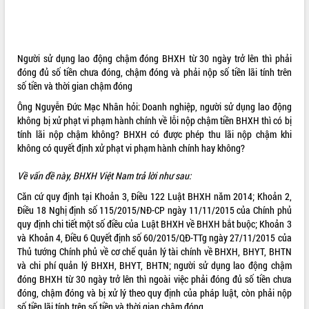
ĐIỂM TIN VĂN BẢN
QUY HOẠCH - KẾ HOẠCH
Người sử dụng lao động chậm đóng BHXH từ 30 ngày trở lên thì phải
đóng đủ số tiền chưa đóng, chậm đóng và phải nộp số tiền lãi tính trên
QUẢNG CÁO
số tiền và thời gian chậm đóng
Ông Nguyễn Đức Mạc Nhân hỏi: Doanh nghiệp, người sử dụng lao động
không bị xử phạt vi phạm hành chính về lỗi nộp chậm tiền BHXH thì có bị
tính lãi nộp chậm không? BHXH có được phép thu lãi nộp chậm khi
không có quyết định xử phạt vi phạm hành chính hay không?
Về vấn đề này, BHXH Việt Nam trả lời như sau:
Căn cứ quy định tại Khoản 3, Điều 122
Luật BHXH
năm 2014; Khoản 2,
Điều 18 Nghị định số
115/2015/NĐ-CP
ngày 11/11/2015 của Chính phủ
quy định chi tiết một số điều của Luật BHXH về BHXH bắt buộc; Khoản 3
và Khoản 4, Điều 6 Quyết định số
60/2015/QĐ-TTg
ngày 27/11/2015 của
Thủ tướng Chính phủ về cơ chế quản lý tài chính về BHXH, BHYT, BHTN
và chi phí quản lý BHXH, BHYT, BHTN; người sử dụng lao động chậm
đóng BHXH từ 30 ngày trở lên thì ngoài việc phải đóng đủ số tiền chưa
đóng, chậm đóng và bị xử lý theo quy định của pháp luật, còn phải nộp
số tiền lãi tính trên số tiền và thời gian chậm đóng.