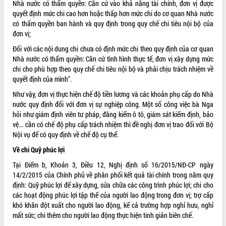
Nhà nước có thẩm quyền: Căn cứ vào khả năng tài chính, đơn vị được
quyết định mức chi cao hơn hoặc thấp hơn mức chi do cơ quan Nhà nước
có thẩm quyền ban hành và quy định trong quy chế chi tiêu nội bộ của
đơn vị;
Đối với các nội dung chi chưa có định mức chi theo quy định của cơ quan
Nhà nước có thẩm quyền: Căn cứ tình hình thực tế, đơn vị xây dựng mức
chi cho phù hợp theo quy chế chi tiêu nội bộ và phải chịu trách nhiệm về
quyết định của mình".
Như vậy, đơn vị thực hiện chế độ tiền lương và các khoản phụ cấp do Nhà
nước quy định đối với đơn vị sự nghiệp công. Một số công việc bà Nga
hỏi như giám định viên tư pháp, đăng kiểm ô tô, giám sát kiểm định, bảo
vệ... cần có chế độ phụ cấp trách nhiệm thì đề nghị đơn vị trao đổi với Bộ
Nội vụ để có quy định về chế độ cụ thể.
Về chi Quỹ phúc lợi
Tại Điểm b, Khoản 3, Điều 12, Nghị định số 16/2015/NĐ-CP ngày
14/2/2015 của Chính phủ về phân phối kết quả tài chính trong năm quy
định: Quỹ phúc lợi để xây dựng, sửa chữa các công trình phúc lợi; chi cho
các hoạt động phúc lợi tập thể của người lao động trong đơn vị; trợ cấp
khó khăn đột xuất cho người lao động, kể cả trường hợp nghỉ hưu, nghỉ
mất sức; chi thêm cho người lao động thực hiện tinh giản biên chế.