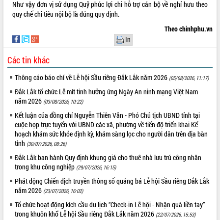
Như vậy đơn vị sử dụng Quỹ phúc lợi chi hỗ trợ cán bộ về nghỉ hưu theo
quy chế chi tiêu nội bộ là đúng quy định.
Theo chinhphu.vn
In
Các tin khác
Thông cáo báo chí về Lễ hội Sầu riêng Đắk Lắk năm 2026
(05/08/2026, 11:17)
Đắk Lắk tổ chức Lễ mít tinh hưởng ứng Ngày An ninh mạng Việt Nam
năm 2026
(03/08/2026, 10:22)
Kết luận của đồng chí Nguyễn Thiên Văn - Phó Chủ tịch UBND tỉnh tại
cuộc họp trực tuyến với UBND các xã, phường về tiến độ triển khai Kế
hoạch khám sức khỏe định kỳ, khám sàng lọc cho người dân trên địa bàn
tỉnh
(30/07/2026, 08:26)
Đắk Lắk ban hành Quy định khung giá cho thuê nhà lưu trú công nhân
trong khu công nghiệp
(29/07/2026, 16:15)
Phát động Chiến dịch truyền thông số quảng bá Lễ hội Sầu riêng Đắk Lắk
năm 2026
(23/07/2026, 16:02)
Tổ chức hoạt động kích cầu du lịch “Check-in Lễ hội - Nhận quà liền tay”
trong khuôn khổ Lễ hội Sầu riêng Đắk Lắk năm 2026
(22/07/2026, 15:53)