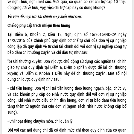
về nghỉ hưu, nghỉ mất sức. Vừa qua, cơ quan có xét chi trợ cấp 10 triệu
đồng/người về hưu, vậy, việc chi trợ cấp này có đúng không?
ĐIỂM TIN VĂN BẢN
Về vấn đề này, Bộ Tài chính có ý kiến như sau:
QUY HOẠCH - KẾ HOẠCH
Chế độ phụ cấp trách nhiệm theo lương
Tại Điểm b, Khoản 2, Điều 12, Nghị định số
16/2015/NĐ-CP
ngày
QUẢNG CÁO
14/2/2015 của Chính phủ quy định cơ chế tự chủ của đơn vị sự nghiệp
công lập đã quy định về tự chủ tài chính đối với đơn vị sự nghiệp công tự
bảo đảm chi thường xuyên và chi đầu tư, như sau:
"b) Chi thường xuyên: Đơn vị được chủ động sử dụng các nguồn tài chính
giao tự chủ quy định tại Điểm a, Điểm b (phần được để lại chi thường
xuyên) và Điểm c, Khoản 1 Điều này để chi thường xuyên. Một số nội
dung chi được quy định như sau:
- Chi tiền lương: Đơn vị chi trả tiền lương theo lương ngạch, bậc, chức vụ
và các khoản phụ cấp do Nhà nước quy định đối với đơn vị sự nghiệp
công. Khi Nhà nước điều chỉnh tiền lương, đơn vị tự bảo đảm tiền lương
tăng thêm từ nguồn thu của đơn vị (ngân sách Nhà nước không cấp bổ
sung).
- Chi hoạt động chuyên môn, chi quản lý
Đối với các nội dung chi đã có định mức chi theo quy định của cơ quan