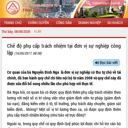
|
Vietnamese
English
TRANG CHỦ
CHÍNH QUYỀN
CÔNG DÂN
DOANH NGHIỆP
DU KHÁCH
Thứ bảy, 08/08/2026
CHÀO
GIỚI THIỆU
Chế độ phụ cấp trách nhiệm tại đơn vị sự nghiệp công
lập
(16/05/2017, 08:38)
LÃNH ĐẠO UBND TỈNH
Đọc bài viết
TIN TỨC SỰ KIỆN
Cơ quan của bà Nguyễn Bình Nga là đơn vị sự nghiệp có thu tự chủ về tài
SỞ, BAN, NGÀNH
chính, đã ban hành quy chế chi tiêu nội bộ từ năm 2008 và quy chế này đã
được sửa đổi bổ sung nhiều lần cho phù hợp với thực tế.
UBND CÁC XÃ, PHƯỜNG
Bà Nga hỏi, cơ quan bà có được quy định thêm phụ cấp trách nhiệm theo
lương với một số vị trí công việc như giám định viên tư pháp (giám định
THÔNG TIN CHỈ ĐẠO ĐIỀU HÀNH
tai nạn), đăng kiểm viên ô tô, tổ trưởng, phụ trách dây chuyền, giám sát
kiểm định... không? Một số vị trí lương theo ca, có được quy định thêm
HỆ THỐNG VĂN BẢN
phụ cấp trách nhiệm không (như bảo vệ trực đêm)?
Ngoài ra, trong quy chế có quy định Quỹ phúc lợi được chi hỗ trợ cán bộ
VĂN BẢN HĐND TỈNH