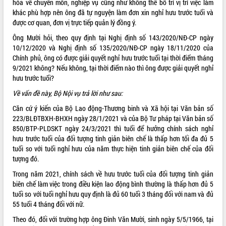
hóa về chuyên môn, nghiệp vụ cũng như không thể bố trí vị trí việc làm
khác phù hợp nên ông đã tự nguyện làm đơn xin nghỉ hưu trước tuổi và
ĐIỂM TIN VĂN BẢN
được cơ quan, đơn vị trực tiếp quản lý đồng ý.
QUY HOẠCH - KẾ HOẠCH
Ông Mười hỏi, theo quy định tại Nghị định số 143/2020/NĐ-CP ngày
10/12/2020 và Nghị định số 135/2020/NĐ-CP ngày 18/11/2020 của
Chính phủ, ông có được giải quyết nghỉ hưu trước tuổi tại thời điểm tháng
QUẢNG CÁO
9/2021 không? Nếu không, tại thời điểm nào thì ông được giải quyết nghỉ
hưu trước tuổi?
Về vấn đề này, Bộ Nội vụ trả lời như sau:
Căn cứ ý kiến của Bộ Lao động-Thương binh và Xã hội tại Văn bản số
223/BLĐTBXH-BHXH ngày 28/1/2021 và của Bộ Tư pháp tại Văn bản số
850/BTP-PLDSKT ngày 24/3/2021 thì tuổi để hưởng chính sách nghỉ
hưu trước tuổi của đối tượng tinh giản biên chế là thấp hơn tối đa đủ 5
tuổi so với tuổi nghỉ hưu của năm thực hiện tinh giản biên chế của đối
tượng đó.
Trong năm 2021, chính sách về hưu trước tuổi của đối tượng tinh giản
biên chế làm việc trong điều kiện lao động bình thường là thấp hơn đủ 5
tuổi so với tuổi nghỉ hưu quy định là đủ 60 tuổi 3 tháng đối với nam và đủ
55 tuổi 4 tháng đối với nữ.
Theo đó, đối với trường hợp ông Đinh Văn Mười, sinh ngày 5/5/1966, tại