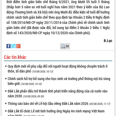
thời điểm tinh giản biên chế tháng 9/2021, ông Mười 55 tuổi 3 tháng
(thấp hơn 5 năm so với tuổi nghỉ hưu năm 2021 theo ý kiến của Bộ Lao
động-Thương binh và Xã hội) nên ông Mười đủ điều kiện về tuổi để hưởng
chính sách tinh giản biên chế theo quy định tại Khoản 2 Điều 8 Nghị định
số 108/2014/NĐ-CP ngày 20/11/2014 của Chính phủ về chính sách tinh
giản biên chế (đã được sửa đổi, bổ sung tại điểm 2 khoản 2 Điều 1 Nghị
định số 143/2020/NĐ-CP ngày 10/12/2020 của Chính phủ).
B.Lục
In
Các tin khác
Quy định mới về phụ cấp đối với người hoạt động không chuyên trách ở
thôn, tổ dân phố
(10/08/2026, 10:13)
Chính sách hỗ trợ bổ sung cho học sinh và trường phổ thông nội trú vùng
biên giới
(10/08/2026, 10:10)
Đắk Lắk phấn đấu trở thành tỉnh phát triển năng động của cả nước vào
năm 2030
(10/08/2026, 09:55)
Thông cáo báo chí về Lễ hội Sầu riêng Đắk Lắk năm 2026
(05/08/2026, 11:17)
Đắk Lắk tổ chức Lễ mít tinh hưởng ứng Ngày An ninh mạng Việt Nam
năm 2026