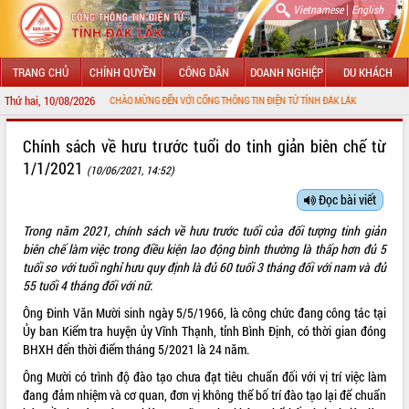
|
Vietnamese
English
TRANG CHỦ
CHÍNH QUYỀN
CÔNG DÂN
DOANH NGHIỆP
DU KHÁCH
Thứ hai, 10/08/2026
CHÀO MỪNG ĐẾN VỚI CỔNG THÔNG TIN ĐIỆN TỬ TỈNH ĐẮK LẮK
GIỚI THIỆU
Chính sách về hưu trước tuổi do tinh giản biên chế từ
1/1/2021
(10/06/2021, 14:52)
LÃNH ĐẠO UBND TỈNH
Đọc bài viết
TIN TỨC SỰ KIỆN
Trong năm 2021, chính sách về hưu trước tuổi của đối tượng tinh giản
SỞ, BAN, NGÀNH
biên chế làm việc trong điều kiện lao động bình thường là thấp hơn đủ 5
tuổi so với tuổi nghỉ hưu quy định là đủ 60 tuổi 3 tháng đối với nam và đủ
UBND CÁC XÃ, PHƯỜNG
55 tuổi 4 tháng đối với nữ.
Ông Đinh Văn Mười sinh ngày 5/5/1966, là công chức đang công tác tại
THÔNG TIN CHỈ ĐẠO ĐIỀU HÀNH
Ủy ban Kiểm tra huyện ủy Vĩnh Thạnh, tỉnh Bình Định, có thời gian đóng
BHXH đến thời điểm tháng 5/2021 là 24 năm.
HỆ THỐNG VĂN BẢN
Ông Mười có trình độ đào tạo chưa đạt tiêu chuẩn đối với vị trí việc làm
đang đảm nhiệm và cơ quan, đơn vị không thể bố trí đào tạo lại để chuẩn
VĂN BẢN HĐND TỈNH