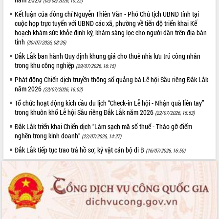
(03/08/2026, 10:22)
Kết luận của đồng chí Nguyễn Thiên Văn - Phó Chủ tịch UBND tỉnh tại
cuộc họp trực tuyến với UBND các xã, phường về tiến độ triển khai Kế
hoạch khám sức khỏe định kỳ, khám sàng lọc cho người dân trên địa bàn
tỉnh
(30/07/2026, 08:26)
Đắk Lắk ban hành Quy định khung giá cho thuê nhà lưu trú công nhân
trong khu công nghiệp
(29/07/2026, 16:15)
Phát động Chiến dịch truyền thông số quảng bá Lễ hội Sầu riêng Đắk Lắk
năm 2026
(23/07/2026, 16:02)
Tổ chức hoạt động kích cầu du lịch “Check-in Lễ hội - Nhận quà liền tay”
trong khuôn khổ Lễ hội Sầu riêng Đắk Lắk năm 2026
(22/07/2026, 15:53)
Đắk Lắk triển khai Chiến dịch “Làm sạch mã số thuế - Tháo gỡ điểm
nghẽn trong kinh doanh”
(22/07/2026, 14:27)
Đắk Lắk tiếp tục trao trả hồ sơ, kỷ vật cán bộ đi B
(16/07/2026, 16:50)