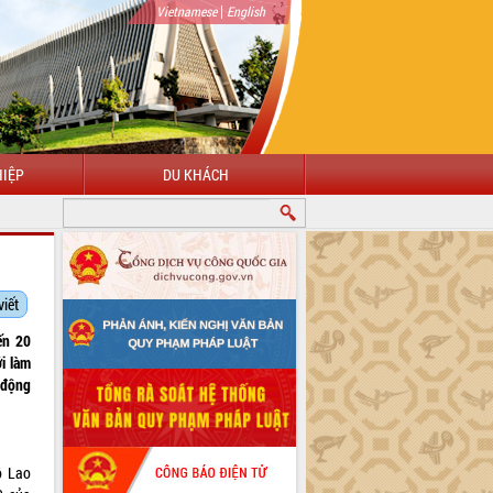
|
Vietnamese
English
IỆP
DU KHÁCH
viết
ến 20
i làm
o động
ộ Lao