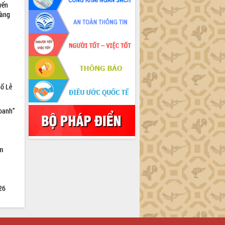
yến
sàng
hổ Lễ
doanh”
ìm
026