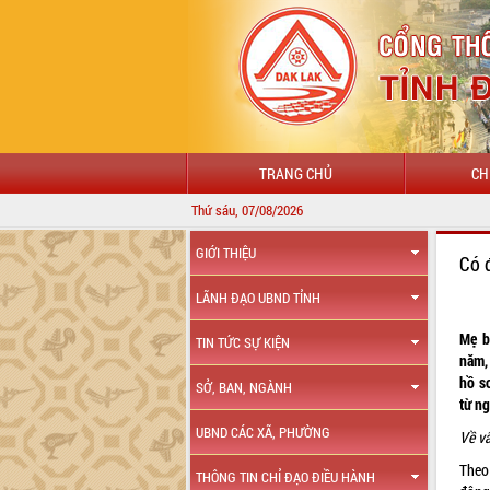
TRANG CHỦ
CH
Thứ sáu, 07/08/2026
GIỚI THIỆU
Có 
LÃNH ĐẠO UBND TỈNH
Mẹ b
TIN TỨC SỰ KIỆN
năm,
hồ sơ
SỞ, BAN, NGÀNH
từ n
UBND CÁC XÃ, PHƯỜNG
Về vấ
Theo
THÔNG TIN CHỈ ĐẠO ĐIỀU HÀNH