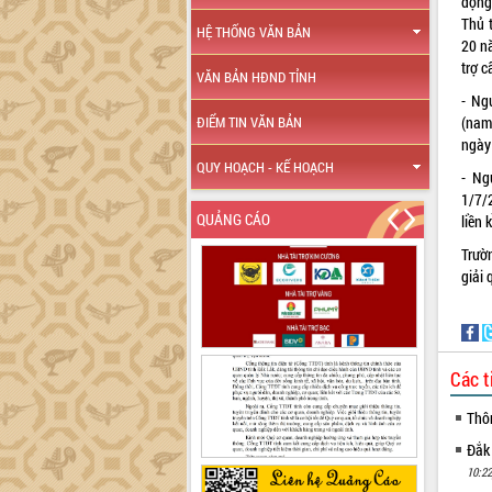
động
Thủ 
HỆ THỐNG VĂN BẢN
20 n
trợ 
VĂN BẢN HĐND TỈNH
- Ng
(nam
ĐIỂM TIN VĂN BẢN
ngày
QUY HOẠCH - KẾ HOẠCH
- Ng
1/7/
QUẢNG CÁO
liền 
Trườ
giải 
Các t
Thô
Đắk
10:22