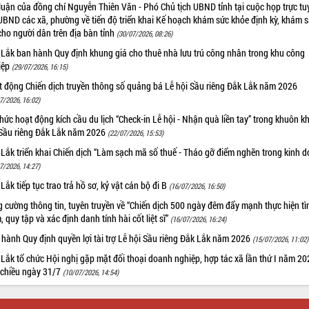
luận của đồng chí Nguyễn Thiên Văn - Phó Chủ tịch UBND tỉnh tại cuộc họp trực tu
UBND các xã, phường về tiến độ triển khai Kế hoạch khám sức khỏe định kỳ, khám 
cho người dân trên địa bàn tỉnh
(30/07/2026, 08:26)
 Lắk ban hành Quy định khung giá cho thuê nhà lưu trú công nhân trong khu công
iệp
(29/07/2026, 16:15)
t động Chiến dịch truyền thông số quảng bá Lễ hội Sầu riêng Đắk Lắk năm 2026
7/2026, 16:02)
hức hoạt động kích cầu du lịch “Check-in Lễ hội - Nhận quà liền tay” trong khuôn k
 Sầu riêng Đắk Lắk năm 2026
(22/07/2026, 15:53)
Lắk triển khai Chiến dịch “Làm sạch mã số thuế - Tháo gỡ điểm nghẽn trong kinh 
7/2026, 14:27)
Lắk tiếp tục trao trả hồ sơ, kỷ vật cán bộ đi B
(16/07/2026, 16:50)
 cường thông tin, tuyên truyền về “Chiến dịch 500 ngày đêm đẩy mạnh thực hiện t
, quy tập và xác định danh tính hài cốt liệt sĩ”
(16/07/2026, 16:24)
hành Quy định quyền lợi tài trợ Lễ hội Sầu riêng Đắk Lắk năm 2026
(15/07/2026, 11:02)
Lắk tổ chức Hội nghị gặp mặt đối thoại doanh nghiệp, hợp tác xã lần thứ I năm 2
 chiều ngày 31/7
(10/07/2026, 14:54)