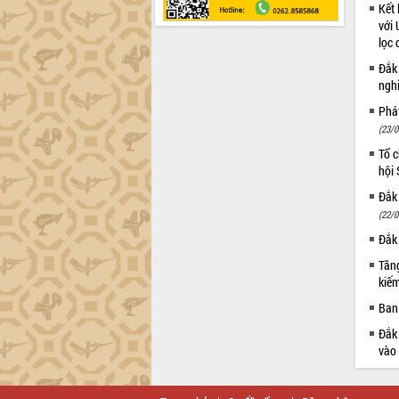
Kết 
với 
lọc 
Đắk
ngh
Phá
(23/0
Tổ c
hội
Đắk 
(22/0
Đắk 
Tăng
kiếm
Ban 
Đắk 
vào