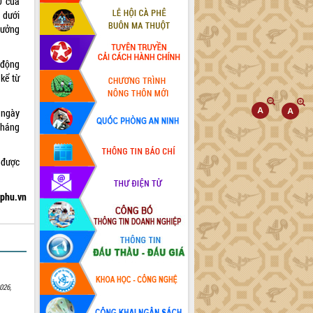
0 của
 dưới
hưởng
 động
kể từ
 ngày
tháng
 được
hphu.vn
026,