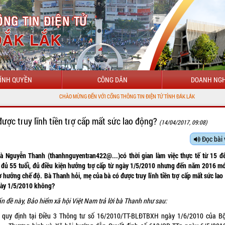
ÍNH QUYỀN
CÔNG DÂN
DOANH NGH
CHÀO MỪNG ĐẾN VỚI CỔNG THÔNG TIN ĐIỆN TỬ TỈNH ĐẮK LẮK
được truy lĩnh tiền trợ cấp mất sức lao động?
(14/04/2017, 09:08)
Đọc bài 
à Nguyễn Thanh (thanhnguyentran422@...)có thời gian làm việc thực tế từ 15 đ
 đủ 55 tuổi, đủ điều kiện hưởng trợ cấp từ ngày 1/5/2010 nhưng đến năm 2016 mớ
 hưởng chế độ. Bà Thanh hỏi, mẹ của bà có được truy lĩnh tiền trợ cấp mất sức la
gày 1/5/2010 không?
n đề này, Bảo hiểm xã hội Việt Nam trả lời bà Thanh như sau:
 quy định tại Điều 3 Thông tư số 16/2010/TT-BLĐTBXH ngày 1/6/2010 của B