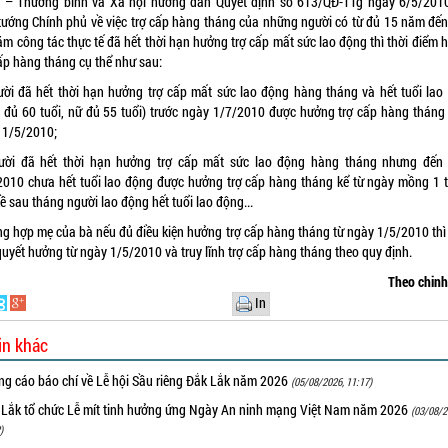
 – Thương binh và Xã hội hướng dẫn Quyết định số 613/QĐ-TTg ngày 6/5/201
tướng Chính phủ về việc trợ cấp hàng tháng của những người có từ đủ 15 năm đến
ăm công tác thực tế đã hết thời hạn hưởng trợ cấp mất sức lao động thì thời điểm 
cấp hàng tháng cụ thể như sau:
ười đã hết thời hạn hưởng trợ cấp mất sức lao động hàng tháng và hết tuổi lao
 đủ 60 tuổi, nữ đủ 55 tuổi) trước ngày 1/7/2010 được hưởng trợ cấp hàng tháng 
 1/5/2010;
ười đã hết thời hạn hưởng trợ cấp mất sức lao động hàng tháng nhưng đến
2010 chưa hết tuổi lao động được hưởng trợ cấp hàng tháng kể từ ngày mồng 1 
kề sau tháng người lao động hết tuổi lao động...
ng hợp mẹ của bà nếu đủ điều kiện hưởng trợ cấp hàng tháng từ ngày 1/5/2010 thì
quyết hưởng từ ngày 1/5/2010 và truy lĩnh trợ cấp hàng tháng theo quy định.
Theo chin
In
in khác
ng cáo báo chí về Lễ hội Sầu riêng Đắk Lắk năm 2026
(05/08/2026, 11:17)
 Lắk tổ chức Lễ mít tinh hưởng ứng Ngày An ninh mạng Việt Nam năm 2026
(03/08/2
)