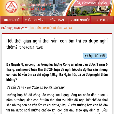
|
Vietnamese
English
TRANG CHỦ
CHÍNH QUYỀN
CÔNG DÂN
DOANH NGHIỆP
DU KHÁCH
Chủ nhật, 09/08/2026
 MỪNG ĐẾN VỚI CỔNG THÔNG TIN ĐIỆN TỬ TỈNH ĐẮK LẮK
GIỚI THIỆU
Hết thời gian nghỉ thai sản, con ốm thì có được nghỉ
thêm?
(01/04/2019, 10:05)
LÃNH ĐẠO UBND TỈNH
Đọc bài viết
TIN TỨC SỰ KIỆN
Bà Quỳnh Ngân công tác trong lực lượng Công an nhân dân được 3 năm 6
SỞ, BAN, NGÀNH
tháng, sinh non ở tuần thai thứ 29, hiện đã nghỉ hết chế độ thai sản nhưng
con của bà vẫn ốm và chỉ nặng 4,5kg. Bà Ngân hỏi, bà có được nghỉ thêm
UBND CÁC XÃ, PHƯỜNG
không?
Về vấn đề này, Bộ Công an trả lời như sau:
THÔNG TIN CHỈ ĐẠO ĐIỀU HÀNH
Trường hợp bà đã công tác trong lực lượng Công an nhân dân được 3
năm 6 tháng, sinh con ở tuần thai thứ 29, hiện đã nghỉ hết chế độ thai
HỆ THỐNG VĂN BẢN
sản nhưng con bà vẫn ốm và chỉ đạt 4,5 kg. Vì vậy, trường hợp con bà ốm
thì bà được nghỉ hưởng chế độ khi con ốm đau theo quy định tại Điều
VĂN BẢN HĐND TỈNH