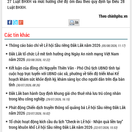
27
Luật BHXH
và mức hưởng chế độ ốm đau theo quy định tại Điều 28
Luật BHXH.
ĐIỂM TIN VĂN BẢN
Theo chinhphu.vn
QUY HOẠCH - KẾ HOẠCH
In
QUẢNG CÁO
Các tin khác
Thông cáo báo chí về Lễ hội Sầu riêng Đắk Lắk năm 2026
(05/08/2026, 11:17)
Đắk Lắk tổ chức Lễ mít tinh hưởng ứng Ngày An ninh mạng Việt Nam
năm 2026
(03/08/2026, 10:22)
Kết luận của đồng chí Nguyễn Thiên Văn - Phó Chủ tịch UBND tỉnh tại
cuộc họp trực tuyến với UBND các xã, phường về tiến độ triển khai Kế
hoạch khám sức khỏe định kỳ, khám sàng lọc cho người dân trên địa bàn
tỉnh
(30/07/2026, 08:26)
Đắk Lắk ban hành Quy định khung giá cho thuê nhà lưu trú công nhân
trong khu công nghiệp
(29/07/2026, 16:15)
Phát động Chiến dịch truyền thông số quảng bá Lễ hội Sầu riêng Đắk Lắk
năm 2026
(23/07/2026, 16:02)
Tổ chức hoạt động kích cầu du lịch “Check-in Lễ hội - Nhận quà liền tay”
trong khuôn khổ Lễ hội Sầu riêng Đắk Lắk năm 2026
(22/07/2026, 15:53)