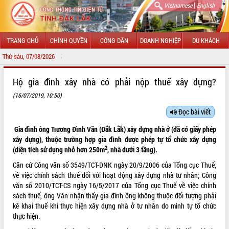
|
Vietnamese
English
TRANG CHỦ
CHÍNH QUYỀN
CÔNG DÂN
DOANH NGHIỆP
DU KHÁCH
Thứ sáu, 07/08/2026
CHÀO MỪN
GIỚI THIỆU
Hộ gia đình xây nhà có phải nộp thuế xây dựng?
(16/07/2019, 10:50)
LÃNH ĐẠO UBND TỈNH
Đọc bài viết
TIN TỨC SỰ KIỆN
Gia đình ông Trương Đình Văn (Đắk Lắk) xây dựng nhà ở (đã có giấy phép
SỞ, BAN, NGÀNH
xây dựng), thuộc trường hợp gia đình được phép tự tổ chức xây dựng
2
(diện tích sử dụng nhỏ hơn 250m
, nhà dưới 3 tầng).
UBND CÁC XÃ, PHƯỜNG
Căn cứ Công văn số 3549/TCT-DNK ngày 20/9/2006 của Tổng cục Thuế,
về việc chính sách thuế đối với hoạt động xây dựng nhà tư nhân; Công
THÔNG TIN CHỈ ĐẠO ĐIỀU HÀNH
văn số 2010/TCT-CS ngày 16/5/2017 của Tổng cục Thuế về việc chính
sách thuế, ông Văn nhận thấy gia đình ông không thuộc đối tượng phải
HỆ THỐNG VĂN BẢN
kê khai thuế khi thực hiện xây dựng nhà ở tư nhân do mình tự tổ chức
thực hiện.
VĂN BẢN HĐND TỈNH