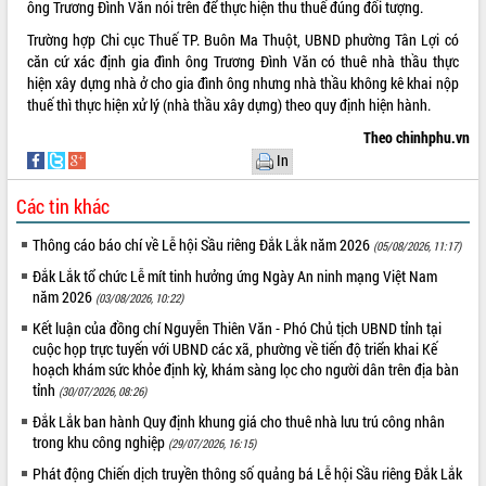
ông Trương Đình Văn nói trên để thực hiện thu thuế đúng đối tượng.
Trường hợp Chi cục Thuế TP. Buôn Ma Thuột, UBND phường Tân Lợi có
căn cứ xác định gia đình ông Trương Đình Văn có thuê nhà thầu thực
hiện xây dựng nhà ở cho gia đình ông nhưng nhà thầu không kê khai nộp
thuế thì thực hiện xử lý (nhà thầu xây dựng) theo quy định hiện hành.
Theo chinhphu.vn
In
Các tin khác
Thông cáo báo chí về Lễ hội Sầu riêng Đắk Lắk năm 2026
(05/08/2026, 11:17)
Đắk Lắk tổ chức Lễ mít tinh hưởng ứng Ngày An ninh mạng Việt Nam
năm 2026
(03/08/2026, 10:22)
Kết luận của đồng chí Nguyễn Thiên Văn - Phó Chủ tịch UBND tỉnh tại
cuộc họp trực tuyến với UBND các xã, phường về tiến độ triển khai Kế
hoạch khám sức khỏe định kỳ, khám sàng lọc cho người dân trên địa bàn
tỉnh
(30/07/2026, 08:26)
Đắk Lắk ban hành Quy định khung giá cho thuê nhà lưu trú công nhân
trong khu công nghiệp
(29/07/2026, 16:15)
Phát động Chiến dịch truyền thông số quảng bá Lễ hội Sầu riêng Đắk Lắk