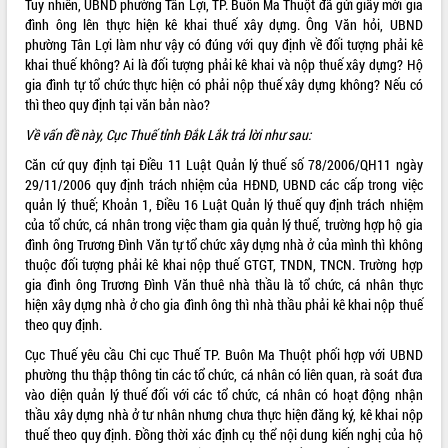
Tuy nhiên, UBND phường Tân Lợi, TP. Buôn Ma Thuột đã gửi giấy mời gia
đình ông lên thực hiện kê khai thuế xây dựng. Ông Văn hỏi, UBND
ĐIỂM TIN VĂN BẢN
phường Tân Lợi làm như vậy có đúng với quy định về đối tượng phải kê
khai thuế không? Ai là đối tượng phải kê khai và nộp thuế xây dựng? Hộ
QUY HOẠCH - KẾ HOẠCH
gia đình tự tổ chức thực hiện có phải nộp thuế xây dựng không? Nếu có
thì theo quy định tại văn bản nào?
QUẢNG CÁO
Về vấn đề này, Cục Thuế tỉnh Đắk Lắk trả lời như sau:
Căn cứ quy định tại Điều 11
Luật Quản lý thuế
số 78/2006/QH11 ngày
29/11/2006 quy định trách nhiệm của HĐND, UBND các cấp trong việc
quản lý thuế; Khoản 1, Điều 16 Luật Quản lý thuế quy định trách nhiệm
của tổ chức, cá nhân trong việc tham gia quản lý thuế, trường hợp hộ gia
đình ông Trương Đình Văn tự tổ chức xây dựng nhà ở của mình thì không
thuộc đối tượng phải kê khai nộp thuế GTGT, TNDN, TNCN. Trường hợp
gia đình ông Trương Đình Văn thuê nhà thầu là tổ chức, cá nhân thực
hiện xây dựng nhà ở cho gia đình ông thì nhà thầu phải kê khai nộp thuế
theo quy định.
Cục Thuế yêu cầu Chi cục Thuế TP. Buôn Ma Thuột phối hợp với UBND
phường thu thập thông tin các tổ chức, cá nhân có liên quan, rà soát đưa
vào diện quản lý thuế đối với các tổ chức, cá nhân có hoạt động nhận
thầu xây dựng nhà ở tư nhân nhưng chưa thực hiện đăng ký, kê khai nộp
thuế theo quy định. Đồng thời xác định cụ thể nội dung kiến nghị của hộ