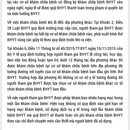
tại các cơ sở khám chữa bệnh có đăng ký khám chữa bệnh BHYT vào
ngày nghỉ, ngày lễ sẽ được quỹ BHYT thanh toán trong phạm vi quyền lợi
và mức hưởng BHYT.
Về việc khám chữa bệnh khi đi đến địa phương khác: Tại Khoản 2, Điều
28 Luật BHYT quy định trường hợp cấp cứu, người tham gia BHYT được
khám chữa bệnh tại bất kỳ cơ sở khám chữa bệnh nào, phải xuất trình thẻ
BHYT cùng các giấy tờ theo quy định trước khi ra viện.
Tại Khoản 6, Điều 11 Thông tư số 40/2015/TT-BYT ngày 16/11/2015 của
Bộ Y tế quy định trường hợp người tham gia BHYT đi công tác, học tập,
làm việc lưu động hoặc tạm trú dưới 12 tháng tại địa phương khác thì
được khám chữa bệnh tại cơ sở khám chữa bệnh trên địa phương đó
tương đương với tuyến của cơ sở khám chữa bệnh ban đầu ghi trên thẻ
BHYT. Trường hợp địa phương đó không có cơ sở y tế tương đương thì
người tham gia BHYT được lựa chọn cơ sở khám chữa bệnh khác có tổ
chức khám chữa bệnh BHYT ban đầu.
Về việc người tham gia BHYT được phép khám bao nhiêu hạng mục trong
một lần khám chữa bệnh: Hiện nay, không có quy định nào giới hạn về
hạng mục khám bệnh, sử dụng dịch vụ y tế trong một lần khám chữa
bệnh BHYT mà quỹ BHYT sẽ thanh toán chi phí khám chữa bệnh BHYT
theo các chỉ định chuyên môn cần thiết mà người bệnh đã sử dụng.