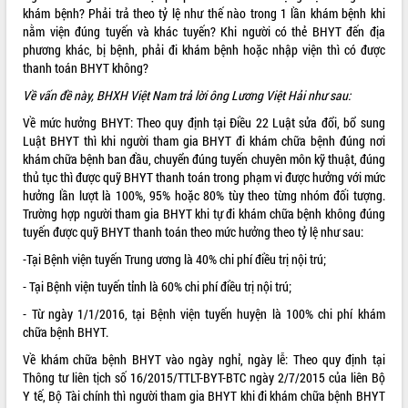
khám bệnh? Phải trả theo tỷ lệ như thế nào trong 1 lần khám bệnh khi
ĐIỂM TIN VĂN BẢN
nằm viện đúng tuyến và khác tuyến? Khi người có thẻ BHYT đến địa
phương khác, bị bệnh, phải đi khám bệnh hoặc nhập viện thì có được
QUY HOẠCH - KẾ HOẠCH
thanh toán BHYT không?
Về vấn đề này, BHXH Việt Nam trả lời ông Lương Việt Hải như sau:
QUẢNG CÁO
Về mức hưởng BHYT: Theo quy định tại Điều 22 Luật sửa đổi, bổ sung
Luật BHYT thì khi người tham gia BHYT đi khám chữa bệnh đúng nơi
khám chữa bệnh ban đầu, chuyển đúng tuyến chuyên môn kỹ thuật, đúng
thủ tục thì được quỹ BHYT thanh toán trong phạm vi được hưởng với mức
hưởng lần lượt là 100%, 95% hoặc 80% tùy theo từng nhóm đối tượng.
Trường hợp người tham gia BHYT khi tự đi khám chữa bệnh không đúng
tuyến được quỹ BHYT thanh toán theo mức hưởng theo tỷ lệ như sau:
-Tại Bệnh viện tuyến Trung ương là 40% chi phí điều trị nội trú;
- Tại Bệnh viện tuyến tỉnh là 60% chi phí điều trị nội trú;
- Từ ngày 1/1/2016, tại Bệnh viện tuyến huyện là 100% chi phí khám
chữa bệnh BHYT.
Về khám chữa bệnh BHYT vào ngày nghỉ, ngày lễ: Theo quy định tại
Thông tư liên tịch số 16/2015/TTLT-BYT-BTC ngày 2/7/2015 của liên Bộ
Y tế, Bộ Tài chính thì người tham gia BHYT khi đi khám chữa bệnh BHYT