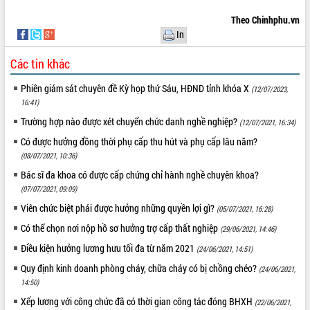
Theo Chinhphu.vn
In
Các tin khác
Phiên giám sát chuyên đề Kỳ họp thứ Sáu, HĐND tỉnh khóa X
(12/07/2023,
16:41)
Trường hợp nào được xét chuyển chức danh nghề nghiệp?
(12/07/2021, 16:34)
Có được hưởng đồng thời phụ cấp thu hút và phụ cấp lâu năm?
(08/07/2021, 10:36)
Bác sĩ đa khoa có được cấp chứng chỉ hành nghề chuyên khoa?
(07/07/2021, 09:09)
Viên chức biệt phái được hưởng những quyền lợi gì?
(05/07/2021, 16:28)
Có thể chọn nơi nộp hồ sơ hưởng trợ cấp thất nghiệp
(29/06/2021, 14:46)
Điều kiện hưởng lương hưu tối đa từ năm 2021
(24/06/2021, 14:51)
Quy định kinh doanh phòng cháy, chữa cháy có bị chồng chéo?
(24/06/2021,
14:50)
Xếp lương với công chức đã có thời gian công tác đóng BHXH
(22/06/2021,