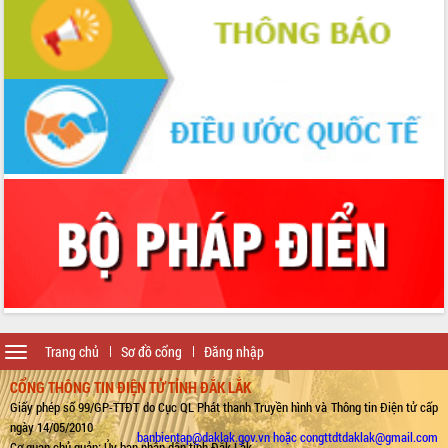
Toggle
Trang chủ
Sơ đồ cổng
Đăng nhập
navigation
CỔNG THÔNG TIN ĐIỆN TỬ TỈNH ĐẮK LẮK
Giấy phép số 99/GP-TTĐT do Cục QL Phát thanh Truyền hình và Thông tin Điện tử cấp
ngày 14/05/2010
banbientap@daklak.gov.vn hoặc congttdtdaklak@gmail.com
Cơ quan chủ quản: Ủy ban nhân dân tỉnh Đắk Lắk