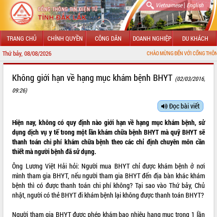
|
Vietnamese
English
TRANG CHỦ
CHÍNH QUYỀN
CÔNG DÂN
DOANH NGHIỆP
DU KHÁCH
Thứ bảy, 08/08/2026
CHÀO MỪNG ĐẾN VỚI CỔNG THÔNG TIN ĐIỆ
GIỚI THIỆU
Không giới hạn về hạng mục khám bệnh BHYT
(02/03/2016,
09:26)
LÃNH ĐẠO UBND TỈNH
Đọc bài viết
TIN TỨC SỰ KIỆN
Hiện nay, không có quy định nào giới hạn về hạng mục khám bệnh, sử
SỞ, BAN, NGÀNH
dụng dịch vụ y tế trong một lần khám chữa bệnh BHYT mà quỹ BHYT sẽ
thanh toán chi phí khám chữa bệnh theo các chỉ định chuyên môn cần
UBND CÁC XÃ, PHƯỜNG
thiết mà người bệnh đã sử dụng.
Ông Lương Việt Hải hỏi: Người mua BHYT chỉ được khám bệnh ở nơi
THÔNG TIN CHỈ ĐẠO ĐIỀU HÀNH
mình tham gia BHYT, nếu người tham gia BHYT đến địa bàn khác khám
bệnh thì có được thanh toán chi phí không? Tại sao vào Thứ bảy, Chủ
HỆ THỐNG VĂN BẢN
nhật, người có thẻ BHYT đi khám bệnh lại không được thanh toán BHYT?
VĂN BẢN HĐND TỈNH
Người tham gia BHYT được phép khám bao nhiêu hạng mục trong 1 lần