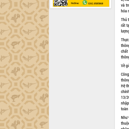
và t
hóa 
Thủ 
rất 
lượng
Thực 
thôn
chất
thôn
Về g
Công
thôn
Hệ t
chín
13/2
nhập
toàn
Như v
thuộ
nhập