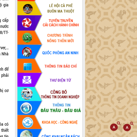
ộ gia
g cấp
 nước
8/TT-
ver,…
a Nhà
nh để
 phải
hị cơ
óa có
thiết
g tin