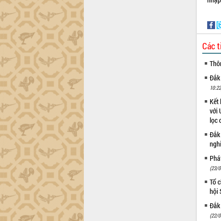
Các t
Thô
Đắk
10:22
Kết 
với 
lọc 
Đắk
ngh
Phá
(23/0
Tổ c
hội
Đắk 
(22/0