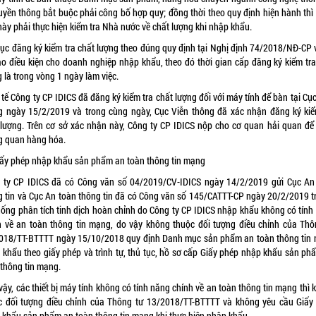
ruyền thông bắt buộc phải công bố hợp quy; đồng thời theo quy định hiện hành thì
này phải thực hiện kiểm tra Nhà nước về chất lượng khi nhập khẩu.
tục đăng ký kiểm tra chất lượng theo đúng quy định tại Nghị định 74/2018/NĐ-CP 
tạo điều kiện cho doanh nghiệp nhập khẩu, theo đó thời gian cấp đăng ký kiểm tra
 là trong vòng 1 ngày làm việc.
tế Công ty CP IDICS đã đăng ký kiểm tra chất lượng đối với máy tính để bàn tại Cụ
g ngày 15/2/2019 và trong cùng ngày, Cục Viễn thông đã xác nhận đăng ký kiể
 lượng. Trên cơ sở xác nhận này, Công ty CP IDICS nộp cho cơ quan hải quan để
g quan hàng hóa.
iấy phép nhập khẩu sản phẩm an toàn thông tin mạng
 ty CP IDICS đã có Công văn số 04/2019/CV-IDICS ngày 14/2/2019 gửi Cục An
g tin và Cục An toàn thông tin đã có Công văn số 145/CATTT-CP ngày 20/2/2019 trả
hống phân tích tinh dịch hoàn chỉnh do Công ty CP IDICS nhập khẩu không có tính
h về an toàn thông tin mạng, do vậy không thuộc đối tượng điều chỉnh của Thô
018/TT-BTTTT ngày 15/10/2018 quy định Danh mục sản phẩm an toàn thông tin
 khẩu theo giấy phép và trình tự, thủ tục, hồ sơ cấp Giấy phép nhập khẩu sản ph
 thông tin mạng.
ậy, các thiết bị máy tính không có tính năng chính về an toàn thông tin mạng thì
c đối tượng điều chỉnh của Thông tư 13/2018/TT-BTTTT và không yêu cầu Giấy
 khẩu sản phẩm an toàn thông tin mạng khi thực hiện nhập khẩu.