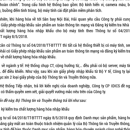
 hoàn chỉnh”. Trong cấu hình hệ thống bao gồm: Bộ kính hiển vi, camera màu, b
u, buồng đếm tinh trùng, bộ máy tính cài đặt phần mềm phân tích.
nhiên, khi hàng hóa về tới Sân bay Nội Bài, Hải quan yêu cầu Công ty phải cun
 Giấy phép nhập khẩu sản phẩm an toàn thông tin mạng và Đăng ký kiểm tra Nhà
hất lượng hàng hóa nhập khẩu cho bộ máy tính theo Thông tư số
04/201
TT
ngày 8/5/2018.
căn cứ Thông tư số 04/2018/TT-BTTTT thì tất cả hệ thống thiết bị có máy tính, ser
phải có Giấy phép nhập khẩu sản phẩm an toàn thông tin mạng và đăng ký kiểm tr
 về chất lượng hàng hóa nhập khẩu.
ụ về ngành y tế: Hệ thống chụp CT, cộng hưởng từ,… đều phải có bộ server, máy tí
… để điều khiển. Như vậy, sau khi xin giấy phép nhập khẩu từ Bộ Y tế, Công ty lại
tục xin 2 loại giấy phép của Bộ Thông tin và Truyền thông nữa.
Hệ thống Tiếp nhận, trả lời kiến nghị của doanh nghiệp
, Công ty CP IDICS đề ng
 có thẩm quyền xem xét, giải quyết vướng mắc nêu trên của Công ty.
ấn đề này, Bộ Thông tin và Truyền thông
trả lời
như sau:
 ký kiểm tra chất lượng hàng hóa nhập khẩu
g tư số 04/2018/TT-BTTTT ngày 8/5/2018 quy định Danh mục sản phẩm, hàng h
năng gây mất an toàn thuộc trách nhiệm quản lý của Bộ Thông tin và Truyền thông, 
áy tính để bàn thuộc Danh mục sản phẩm, hàng hóa chuyên ngành công nghệ thôn