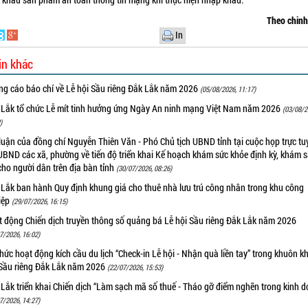
Theo chin
In
in khác
ng cáo báo chí về Lễ hội Sầu riêng Đắk Lắk năm 2026
(05/08/2026, 11:17)
 Lắk tổ chức Lễ mít tinh hưởng ứng Ngày An ninh mạng Việt Nam năm 2026
(03/08/2
)
luận của đồng chí Nguyễn Thiên Văn - Phó Chủ tịch UBND tỉnh tại cuộc họp trực tu
UBND các xã, phường về tiến độ triển khai Kế hoạch khám sức khỏe định kỳ, khám 
cho người dân trên địa bàn tỉnh
(30/07/2026, 08:26)
 Lắk ban hành Quy định khung giá cho thuê nhà lưu trú công nhân trong khu công
iệp
(29/07/2026, 16:15)
t động Chiến dịch truyền thông số quảng bá Lễ hội Sầu riêng Đắk Lắk năm 2026
7/2026, 16:02)
hức hoạt động kích cầu du lịch “Check-in Lễ hội - Nhận quà liền tay” trong khuôn k
 Sầu riêng Đắk Lắk năm 2026
(22/07/2026, 15:53)
Lắk triển khai Chiến dịch “Làm sạch mã số thuế - Tháo gỡ điểm nghẽn trong kinh 
7/2026, 14:27)