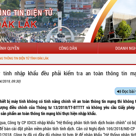
ÍNH QUYỀN
CÔNG DÂN
DOANH NGH
 tính nhập khẩu đều phải kiểm tra an toàn thông tin m
4/2019, 09:30)
Đọc bài 
thiết bị máy tính không có tính năng chính về an toàn thông tin mạng thì không 
tượng điều chỉnh của Thông tư
13/2018/TT-BTTTT
và không yêu cầu Giấy phép
 sản phẩm an toàn thông tin mạng khi thực hiện nhập khẩu.
qua, Công ty CP IDICS nhập khẩu “Hệ thống phân tích tinh dịch hoàn chỉnh” có b
 để bàn cài đặt phần mềm phân tích tinh dịch. Căn cứ Nghị định
169/2018/NĐ-CP
2/2018, Công ty đã có đầy đủ chứng từ hợp lệ để nhập khẩu ”Hệ thống phân tích