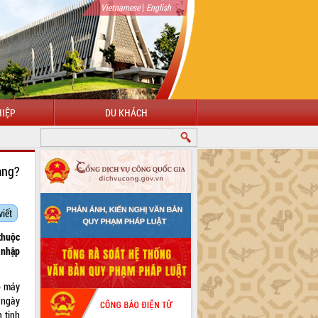
|
Vietnamese
English
IỆP
DU KHÁCH
CHÀO MỪNG ĐẾN VỚI CỔNG THÔNG TIN ĐIỆN TỬ TỈNH ĐẮK LẮK
ạng?
viết
thuộc
 nhập
ộ máy
ngày
 tinh