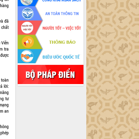
 hàng
và đã
 chất
c Viễn
m tra
 được
 toàn
 lời:
 năng
ng tư
 mạng
ẩm an
 không
 phép