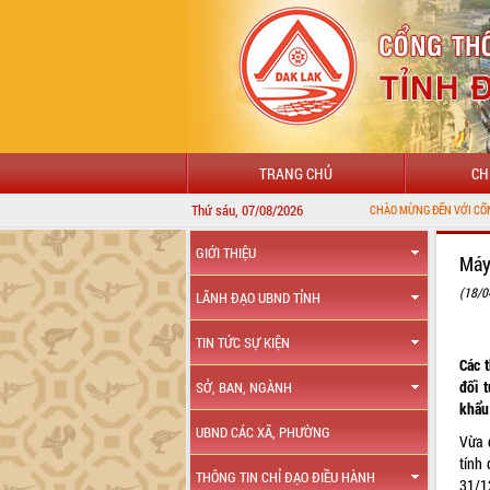
TRANG CHỦ
CH
Thứ sáu, 07/08/2026
GIỚI THIỆU
Máy
(18/0
LÃNH ĐẠO UBND TỈNH
TIN TỨC SỰ KIỆN
Các 
đối 
SỞ, BAN, NGÀNH
khẩu
UBND CÁC XÃ, PHƯỜNG
Vừa 
tính
THÔNG TIN CHỈ ĐẠO ĐIỀU HÀNH
31/1