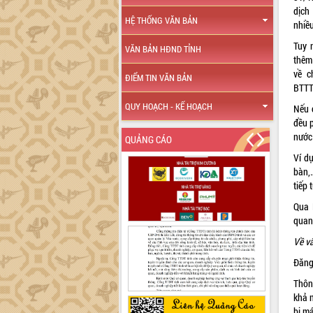
dịch
HỆ THỐNG VĂN BẢN
nhiề
Tuy 
VĂN BẢN HĐND TỈNH
thêm
về c
ĐIỂM TIN VĂN BẢN
BTT
QUY HOẠCH - KẾ HOẠCH
Nếu 
đều 
nước
QUẢNG CÁO
Ví d
bàn,
tiếp 
Qua
quan
Về v
Đăng
Thôn
khả 
bị m