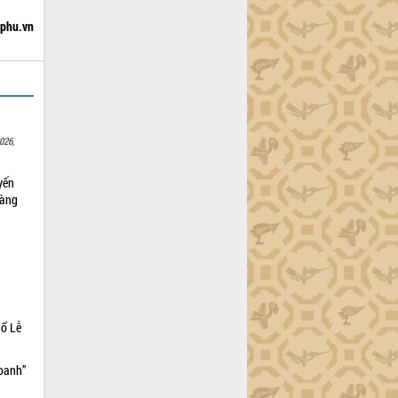
hphu.vn
026,
yến
sàng
hổ Lễ
doanh”