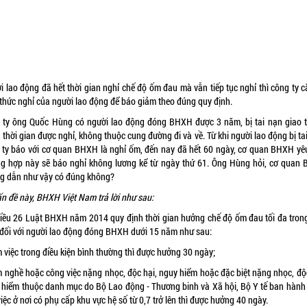
i lao động đã hết thời gian nghỉ chế độ ốm đau mà vẫn tiếp tục nghỉ thì công ty c
 thức nghỉ của người lao động để báo giảm theo đúng quy định.
 ty ông Quốc Hùng có người lao động đóng BHXH được 3 năm, bị tai nạn giao 
 thời gian được nghỉ, không thuộc cung đường đi và về. Từ khi người lao động bị ta
 ty báo với cơ quan BHXH là nghỉ ốm, đến nay đã hết 60 ngày, cơ quan BHXH yê
ng hợp này sẽ báo nghỉ không lương kể từ ngày thứ 61. Ông Hùng hỏi, cơ quan
g dẫn như vậy có đúng không?
ấn đề này, BHXH Việt Nam trả lời như sau:
Điều 26
Luật BHXH
năm 2014 quy định thời gian hưởng chế độ ốm đau tối đa tron
đối với người lao động đóng BHXH dưới 15 năm như sau:
 việc trong điều kiện bình thường thì được hưởng 30 ngày;
m nghề hoặc công việc nặng nhọc, độc hại, nguy hiểm hoặc đặc biệt nặng nhọc, độc
 hiểm thuộc danh mục do Bộ Lao động - Thương binh và Xã hội, Bộ Y tế ban hành
iệc ở nơi có phụ cấp khu vực hệ số từ 0,7 trở lên thì được hưởng 40 ngày.