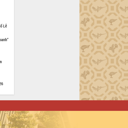
hổ Lễ
doanh”
ìm
026