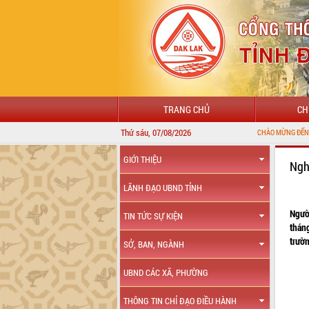
TRANG CHỦ
CH
Thứ sáu, 07/08/2026
CHÀO MỪNG ĐẾN VỚI CỔNG 
GIỚI THIỆU
Ngh
LÃNH ĐẠO UBND TỈNH
Ngườ
TIN TỨC SỰ KIỆN
thán
trườn
SỞ, BAN, NGÀNH
UBND CÁC XÃ, PHƯỜNG
THÔNG TIN CHỈ ĐẠO ĐIỀU HÀNH