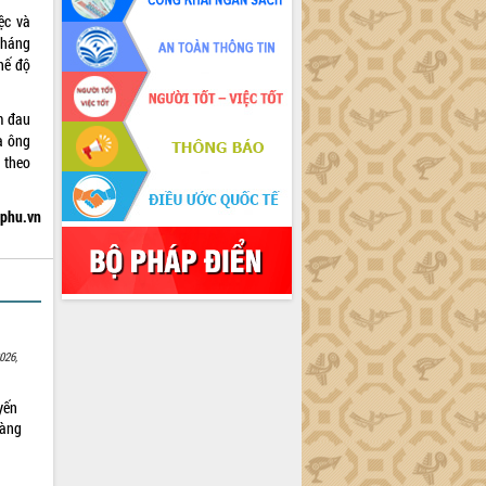
ệc và
tháng
hế độ
m đau
a ông
 theo
hphu.vn
026,
yến
sàng