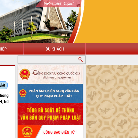
|
Vietnamese
English
IỆP
DU KHÁCH
viết
trong
, trừ