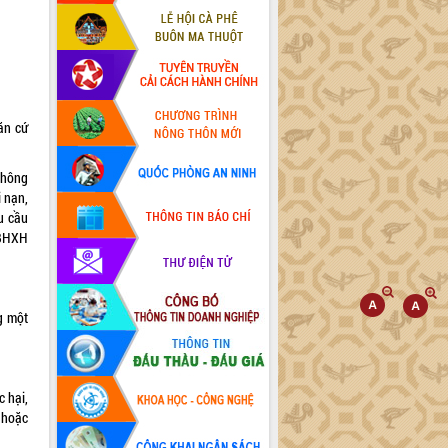
ăn cứ
thông
i nạn,
u cầu
 BHXH
g một
 hại,
 hoặc