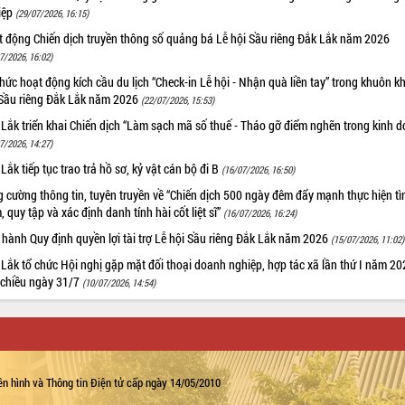
iệp
(29/07/2026, 16:15)
t động Chiến dịch truyền thông số quảng bá Lễ hội Sầu riêng Đắk Lắk năm 2026
7/2026, 16:02)
hức hoạt động kích cầu du lịch “Check-in Lễ hội - Nhận quà liền tay” trong khuôn k
 Sầu riêng Đắk Lắk năm 2026
(22/07/2026, 15:53)
Lắk triển khai Chiến dịch “Làm sạch mã số thuế - Tháo gỡ điểm nghẽn trong kinh 
7/2026, 14:27)
Lắk tiếp tục trao trả hồ sơ, kỷ vật cán bộ đi B
(16/07/2026, 16:50)
 cường thông tin, tuyên truyền về “Chiến dịch 500 ngày đêm đẩy mạnh thực hiện t
, quy tập và xác định danh tính hài cốt liệt sĩ”
(16/07/2026, 16:24)
hành Quy định quyền lợi tài trợ Lễ hội Sầu riêng Đắk Lắk năm 2026
(15/07/2026, 11:02)
Lắk tổ chức Hội nghị gặp mặt đối thoại doanh nghiệp, hợp tác xã lần thứ I năm 2
 chiều ngày 31/7
(10/07/2026, 14:54)
n hình và Thông tin Điện tử cấp ngày 14/05/2010