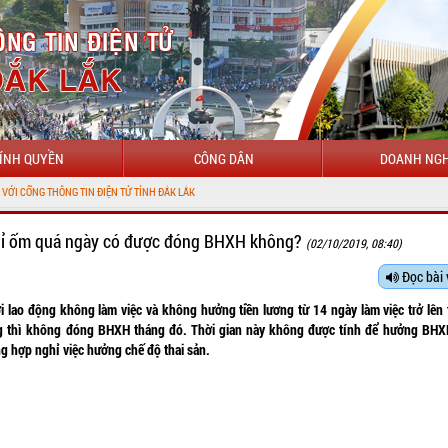
ÍNH QUYỀN
CÔNG DÂN
DOANH NGH
THÔNG TIN ĐIỆN TỬ TỈNH ĐẮK LẮK
ỉ ốm quá ngày có được đóng BHXH không?
(02/10/2019, 08:40)
Đọc bài 
i lao động không làm việc và không hưởng tiền lương từ 14 ngày làm việc trở lên 
g thì không đóng BHXH tháng đó. Thời gian này không được tính để hưởng BHXH
g hợp nghỉ việc hưởng chế độ thai sản.