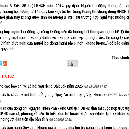
Khoản 3, Điều 85 Luật BHXH năm 2014 quy định: Người lao động không làm vi
g hưởng tiền lương từ 14 ngày làm việc trở lên trong tháng thì không đóng BHXH 
Thời gian này không được tính để hưởng BHXH, trừ trường hợp nghỉ việc hưởng c
sản.
ng hợp người lao động tại công ty ông nếu đã hưởng hết thời gian nghỉ chế độ ố
đa trong một năm theo quy định nêu trên mà vẫn tiếp tục nghỉ việc thì công ty củ
cứ hình thức nghỉ của người lao động (nghỉ phép, nghỉ không lương…) để báo giảm
 quy định.
Theo chin
In
in khác
ng cáo báo chí về Lễ hội Sầu riêng Đắk Lắk năm 2026
(05/08/2026, 11:17)
 Lắk tổ chức Lễ mít tinh hưởng ứng Ngày An ninh mạng Việt Nam năm 2026
(03/08/2
)
luận của đồng chí Nguyễn Thiên Văn - Phó Chủ tịch UBND tỉnh tại cuộc họp trực tu
UBND các xã, phường về tiến độ triển khai Kế hoạch khám sức khỏe định kỳ, khám 
cho người dân trên địa bàn tỉnh
(30/07/2026, 08:26)
 Lắk ban hành Quy định khung giá cho thuê nhà lưu trú công nhân trong khu công