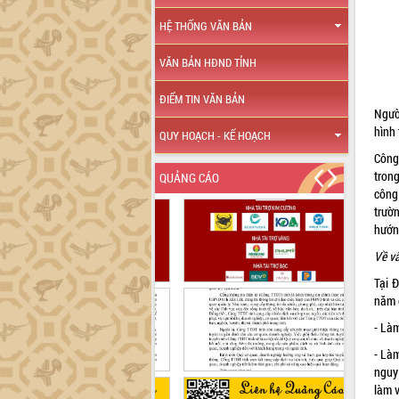
HỆ THỐNG VĂN BẢN
VĂN BẢN HĐND TỈNH
ĐIỂM TIN VĂN BẢN
Ngườ
hình
QUY HOẠCH - KẾ HOẠCH
Công
trong
QUẢNG CÁO
công
trườ
hướn
Về v
Tại 
năm 
- Làm
- Là
nguy
làm v