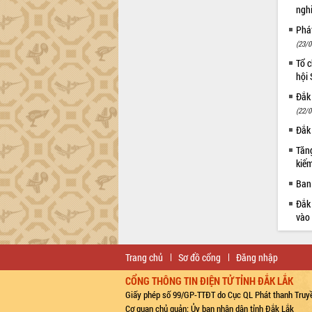
ngh
Phá
(23/0
Tổ c
hội
Đắk 
(22/0
Đắk 
Tăng
kiếm
Ban 
Đắk 
vào
Trang chủ
Sơ đồ cổng
Đăng nhập
CỔNG THÔNG TIN ĐIỆN TỬ TỈNH ĐẮK LẮK
Giấy phép số 99/GP-TTĐT do Cục QL Phát thanh Truyề
Cơ quan chủ quản: Ủy ban nhân dân tỉnh Đắk Lắk