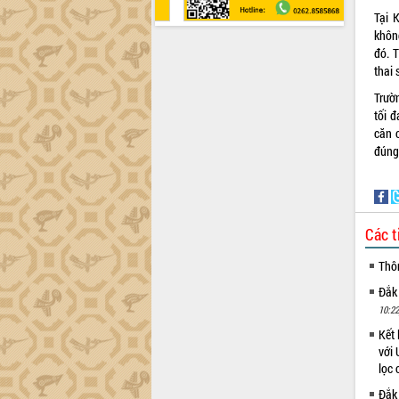
Tại 
khôn
đó. 
thai 
Trườ
tối 
căn 
đúng
Các t
Thô
Đắk
10:22
Kết 
với 
lọc 
Đắk