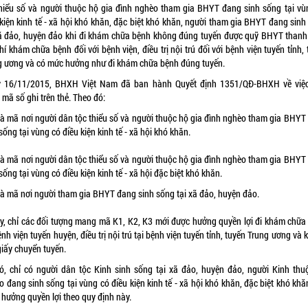
thiểu số và người thuộc hộ gia đình nghèo tham gia BHYT đang sinh sống tại vù
 kiện kinh tế - xã hội khó khăn, đặc biệt khó khăn, người tham gia BHYT đang sinh
xã đảo, huyện đảo khi đi khám chữa bệnh không đúng tuyến được quỹ BHYT thanh
hí khám chữa bệnh đối với bệnh viện, điều trị nội trú đối với bệnh viện tuyến tỉnh,
g ương và có mức hưởng như đi khám chữa bệnh đúng tuyến.
 16/11/2015, BHXH Việt Nam đã ban hành Quyết định 1351/QĐ-BHXH về việ
mã số ghi trên thẻ. Theo đó:
Là mã nơi người dân tộc thiểu số và người thuộc hộ gia đình nghèo tham gia BHYT
sống tại vùng có điều kiện kinh tế - xã hội khó khăn.
Là mã nơi người dân tộc thiểu số và người thuộc hộ gia đình nghèo tham gia BHYT
sống tại vùng có điều kiện kinh tế - xã hội đặc biệt khó khăn.
Là mã nơi người tham gia BHYT đang sinh sống tại xã đảo, huyện đảo.
ậy, chỉ các đối tượng mang mã K1, K2, K3 mới được hưởng quyền lợi đi khám chữa
ệnh viện tuyến huyện, điều trị nội trú tại bệnh viện tuyến tỉnh, tuyến Trung ương và
giấy chuyển tuyến.
ó, chỉ có người dân tộc Kinh sinh sống tại xã đảo, huyện đảo, người Kinh thu
 đang sinh sống tại vùng có điều kiện kinh tế - xã hội khó khăn, đặc biệt khó kh
 hưởng quyền lợi theo quy định này.