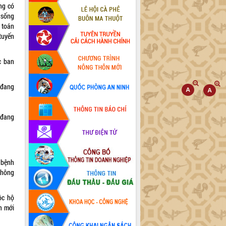
ng có
 sống
 toán
 tuyến
c ban
 đang
 đang
 bệnh
 không
ộc hộ
ăn mới