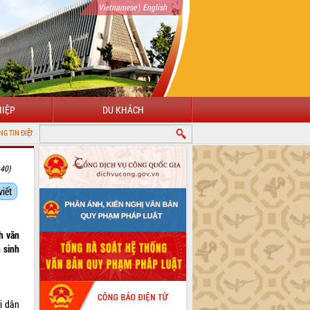
|
Vietnamese
English
IỆP
DU KHÁCH
N TỬ TỈNH ĐẮK LẮK
:40)
viết
h văn
 sinh
i dân