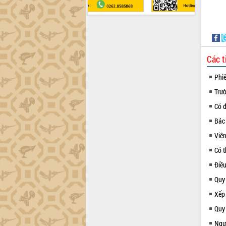
Các t
Phi
Trư
Có 
Bác
Viên
Có t
Điề
Quy
Xếp
Quy 
Ngườ