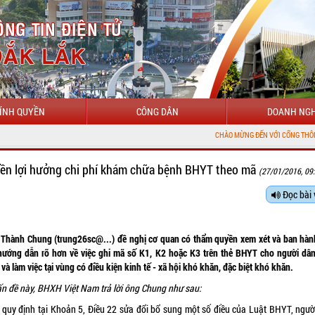
ÍNH QUYỀN
CÔNG DÂN
DOANH NGH
CHÀO MỪNG ĐẾN VỚI CỔNG THÔNG TIN ĐIỆ
ền lợi hưởng chi phí khám chữa bệnh BHYT theo mã
(27/01/2016, 09
Đọc bài 
Thành Chung (trung26sc@...) đề nghị cơ quan có thẩm quyền xem xét và ban hàn
hướng dẫn rõ hơn về việc ghi mã số K1, K2 hoặc K3 trên thẻ BHYT cho người dân
và làm việc tại vùng có điều kiện kinh tế - xã hội khó khăn, đặc biệt khó khăn.
ấn đề này, BHXH Việt Nam trả lời ông Chung như sau:
 quy định tại Khoản 5, Điều 22 sửa đổi bổ sung một số điều của Luật BHYT, ngườ