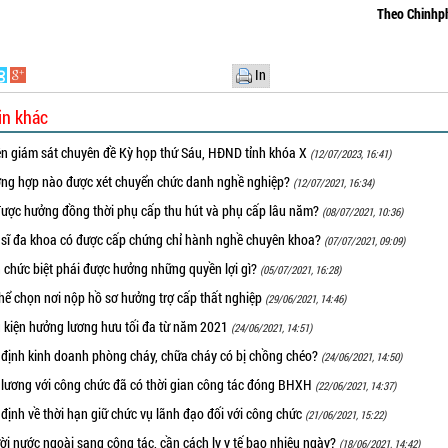
Theo Chinhp
In
in khác
ên giám sát chuyên đề Kỳ họp thứ Sáu, HĐND tỉnh khóa X
(12/07/2023, 16:41)
ờng hợp nào được xét chuyển chức danh nghề nghiệp?
(12/07/2021, 16:34)
được hưởng đồng thời phụ cấp thu hút và phụ cấp lâu năm?
(08/07/2021, 10:36)
 sĩ đa khoa có được cấp chứng chỉ hành nghề chuyên khoa?
(07/07/2021, 09:09)
 chức biệt phái được hưởng những quyền lợi gì?
(05/07/2021, 16:28)
hể chọn nơi nộp hồ sơ hưởng trợ cấp thất nghiệp
(29/06/2021, 14:46)
u kiện hưởng lương hưu tối đa từ năm 2021
(24/06/2021, 14:51)
 định kinh doanh phòng cháy, chữa cháy có bị chồng chéo?
(24/06/2021, 14:50)
 lương với công chức đã có thời gian công tác đóng BHXH
(22/06/2021, 14:37)
định về thời hạn giữ chức vụ lãnh đạo đối với công chức
(21/06/2021, 15:22)
i nước ngoài sang công tác, cần cách ly y tế bao nhiêu ngày?
(18/06/2021, 14:42)