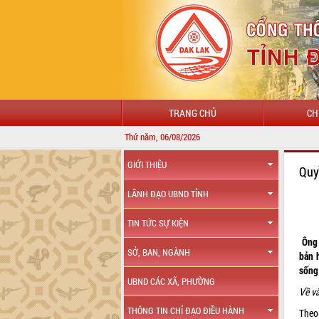
TRANG CHỦ
CH
Thứ năm, 06/08/2026
GIỚI THIỆU
Quy
LÃNH ĐẠO UBND TỈNH
TIN TỨC SỰ KIỆN
Ông 
SỞ, BAN, NGÀNH
bản 
sống 
UBND CÁC XÃ, PHƯỜNG
Về v
THÔNG TIN CHỈ ĐẠO ĐIỀU HÀNH
Theo