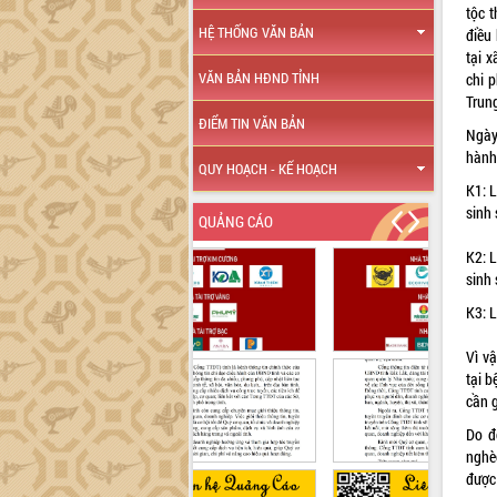
tộc 
HỆ THỐNG VĂN BẢN
điều
tại 
VĂN BẢN HĐND TỈNH
chi p
Trun
ĐIỂM TIN VĂN BẢN
Ngày
hành 
QUY HOẠCH - KẾ HOẠCH
K1: 
sinh 
QUẢNG CÁO
K2: 
sinh 
K3: 
Vì v
tại b
cần 
Do đ
nghèo
được