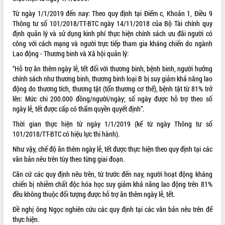
Từ ngày 1/1/2019 đến nay: Theo quy định tại Điểm c, Khoản 1, Điều 9
Thông tư số 101/2018/TT-BTC ngày 14/11/2018 của Bộ Tài chính quy
định quản lý và sử dụng kinh phí thực hiện chính sách ưu đãi người có
công với cách mạng và người trực tiếp tham gia kháng chiến do ngành
Lao động - Thương binh và Xã hội quản lý:
“Hỗ trợ ăn thêm ngày lễ, tết đối với thương binh, bệnh binh, người hưởng
chính sách như thương binh, thương binh loại B bị suy giảm khả năng lao
động do thương tích, thương tật (tổn thương cơ thể), bệnh tật từ 81% trở
lên: Mức chi 200.000 đồng/người/ngày; số ngày được hỗ trợ theo số
ngày lễ, tết được cấp có thẩm quyền quyết định”.
Thời gian thực hiện từ ngày 1/1/2019 (kể từ ngày Thông tư số
101/2018/TT-BTC có hiệu lực thi hành).
Như vậy, chế độ ăn thêm ngày lễ, tết được thực hiện theo quy định tại các
văn bản nêu trên tùy theo từng giai đoạn.
Căn cứ các quy định nêu trên, từ trước đến nay, người hoạt động kháng
chiến bị nhiễm chất độc hóa học suy giảm khả năng lao động trên 81%
đều không thuộc đối tượng được hỗ trợ ăn thêm ngày lễ, tết.
Đề nghị ông Ngọc nghiên cứu các quy định tại các văn bản nêu trên để
thực hiện.