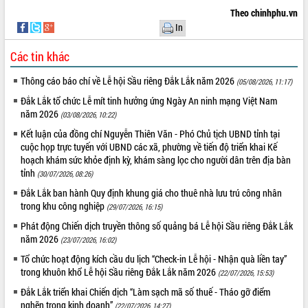
Theo chinhphu.vn
In
Các tin khác
Thông cáo báo chí về Lễ hội Sầu riêng Đắk Lắk năm 2026
(05/08/2026, 11:17)
Đắk Lắk tổ chức Lễ mít tinh hưởng ứng Ngày An ninh mạng Việt Nam
năm 2026
(03/08/2026, 10:22)
Kết luận của đồng chí Nguyễn Thiên Văn - Phó Chủ tịch UBND tỉnh tại
cuộc họp trực tuyến với UBND các xã, phường về tiến độ triển khai Kế
hoạch khám sức khỏe định kỳ, khám sàng lọc cho người dân trên địa bàn
tỉnh
(30/07/2026, 08:26)
Đắk Lắk ban hành Quy định khung giá cho thuê nhà lưu trú công nhân
trong khu công nghiệp
(29/07/2026, 16:15)
Phát động Chiến dịch truyền thông số quảng bá Lễ hội Sầu riêng Đắk Lắk
năm 2026
(23/07/2026, 16:02)
Tổ chức hoạt động kích cầu du lịch “Check-in Lễ hội - Nhận quà liền tay”
trong khuôn khổ Lễ hội Sầu riêng Đắk Lắk năm 2026
(22/07/2026, 15:53)
Đắk Lắk triển khai Chiến dịch “Làm sạch mã số thuế - Tháo gỡ điểm
nghẽn trong kinh doanh”
(22/07/2026, 14:27)