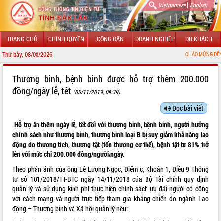
|
Vietnamese
English
TRANG CHỦ
CHÍNH QUYỀN
CÔNG DÂN
DOANH NGHIỆP
DU KHÁCH
Thứ bảy, 08/08/2026
CHÀO MỪNG ĐẾN VỚI CỔNG
GIỚI THIỆU
Thương binh, bệnh binh được hỗ trợ thêm 200.000
đồng/ngày lễ, tết
(05/11/2019, 09:39)
LÃNH ĐẠO UBND TỈNH
Đọc bài viết
TIN TỨC SỰ KIỆN
Hỗ trợ ăn thêm ngày lễ, tết đối với thương binh, bệnh binh, người hưởng
SỞ, BAN, NGÀNH
chính sách như thương binh, thương binh loại B bị suy giảm khả năng lao
động do thương tích, thương tật (tổn thương cơ thể), bệnh tật từ 81% trở
UBND CÁC XÃ, PHƯỜNG
lên với mức chi 200.000 đồng/người/ngày.
Theo phản ánh của ông Lê Lương Ngọc, Điểm c, Khoản 1, Điều 9 Thông
THÔNG TIN CHỈ ĐẠO ĐIỀU HÀNH
tư số
101/2018/TT-BTC
ngày 14/11/2018 của Bộ Tài chính quy định
quản lý và sử dụng kinh phí thực hiện chính sách ưu đãi người có công
HỆ THỐNG VĂN BẢN
với cách mạng và người trực tiếp tham gia kháng chiến do ngành Lao
động – Thương binh và Xã hội quản lý nêu:
VĂN BẢN HĐND TỈNH