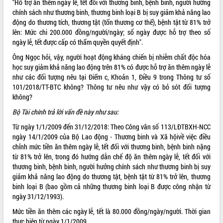
"Hỗ trợ ăn thêm ngày lễ, tết đối với thương binh, bệnh binh, người hưởng
chính sách như thương binh, thương binh loại B bị suy giảm khả năng lao
ĐIỂM TIN VĂN BẢN
động do thương tích, thương tật (tổn thương cơ thể), bệnh tật từ 81% trở
lên: Mức chi 200.000 đồng/người/ngày; số ngày được hỗ trợ theo số
QUY HOẠCH - KẾ HOẠCH
ngày lễ, tết được cấp có thẩm quyền quyết định".
Ông Ngọc hỏi, vậy, người hoạt động kháng chiến bị nhiễm chất độc hóa
QUẢNG CÁO
học suy giảm khả năng lao động trên 81% có được hỗ trợ ăn thêm ngày lễ
như các đối tượng nêu tại Điểm c, Khoản 1, Điều 9 trong Thông tư số
101/2018/TT-BTC không? Thông tư nêu như vậy có bỏ sót đối tượng
không?
Bộ Tài chính trả lời vấn đề này như sau:
Từ ngày 1/1/2009 đến 31/12/2018: Theo Công văn số 113/LĐTBXH-NCC
ngày 14/1/2009 của Bộ Lao động - Thương binh và Xã hộivề việc điều
chỉnh mức tiền ăn thêm ngày lễ, tết đối với thương binh, bệnh binh nặng
từ 81% trở lên, trong đó hướng dẫn chế độ ăn thêm ngày lễ, tết đối với
thương binh, bệnh binh, người hưởng chính sách như thương binh bị suy
giảm khả năng lao động do thương tật, bệnh tật từ 81% trở lên, thương
binh loại B (bao gồm cả những thương binh loại B được công nhận từ
ngày 31/12/1993).
Mức tiền ăn thêm các ngày lễ, tết là 80.000 đồng/ngày/người. Thời gian
thực hiện từ ngày 1/1/2009.