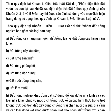
Theo quy định tại Khoản 6, Điều 103 Luật Đất đai, “Phần diện tích đất
ĐIỂM TIN VĂN BẢN
vườn, ao còn lại sau khi đã xác định diện tích đất ở theo quy định tại các
Khoản 2, 3, 4 và 5 Điều này thì được xác định sử dụng vào mục đích hiện
QUY HOẠCH - KẾ HOẠCH
trạng đang sử dụng theo quy định tại Khoản 1, Điều 10 của Luật này”.
Theo quy định tại Khoản 1, Điều 10 Luật Đất đai thì: “Nhóm đất nông
QUẢNG CÁO
nghiệp bao gồm các loại sau đây:
a) Đất trồng cây hàng năm gồm đất trồng lúa và đất trồng cây hàng năm
khác;
b) Đất trồng cây lâu năm;
c) Đất rừng sản xuất;
d) Đất rừng phòng hộ;
đ) Đất rừng đặc dụng;
e) Đất nuôi trồng thủy sản;
g) Đất làm muối;
h) Đất nông nghiệp khác gồm đất sử dụng để xây dựng nhà kính và các
loại nhà khác phục vụ mục đích trồng trọt, kể cả các hình thức trồng trọt
không trực tiếp trên đất; xây dựng chuồng trại chăn nuôi gia súc, gia cầm
và các loại động vật khác được pháp luật cho phép; đất trồng trọt, chăn