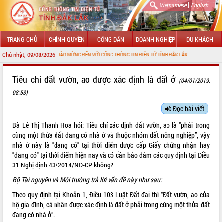
|
Vietnamese
English
TRANG CHỦ
CHÍNH QUYỀN
CÔNG DÂN
DOANH NGHIỆP
DU KHÁCH
Chủ nhật, 09/08/2026
CHÀO MỪNG ĐẾN VỚI CỔNG THÔNG TIN ĐIỆN TỬ TỈNH ĐẮK LẮK
GIỚI THIỆU
Tiêu chí đất vườn, ao được xác định là đất ở
(04/01/2019,
08:53)
LÃNH ĐẠO UBND TỈNH
Đọc bài viết
TIN TỨC SỰ KIỆN
Bà Lê Thị Thanh Hoa hỏi: Tiêu chí xác định đất vườn, ao là “phải trong
SỞ, BAN, NGÀNH
cùng một thửa đất đang có nhà ở và thuộc nhóm đất nông nghiệp”, vậy
nhà ở này là "đang có" tại thời điểm được cấp Giấy chứng nhận hay
UBND CÁC XÃ, PHƯỜNG
"đang có" tại thời điểm hiện nay và có cần bảo đảm các quy định tại Điều
31 Nghị định
43/2014/NĐ-CP
không?
THÔNG TIN CHỈ ĐẠO ĐIỀU HÀNH
Bộ Tài nguyên và Môi trường trả lời vấn đề này như sau:
Theo quy định tại Khoản 1, Điều 103
Luật Đất đai
thì “Đất vườn, ao của
HỆ THỐNG VĂN BẢN
hộ gia đình, cá nhân được xác định là đất ở phải trong cùng một thửa đất
đang có nhà ở”.
VĂN BẢN HĐND TỈNH