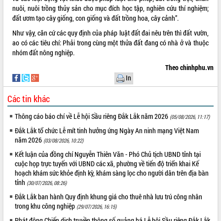
nuôi, nuôi trồng thủy sản cho mục đích học tập, nghiên cứu thí nghiệm;
đất ươm tạo cây giống, con giống và đất trồng hoa, cây cảnh”.
Như vậy, căn cứ các quy định của pháp luật đất đai nêu trên thì đất vườn,
ao có các tiêu chí: Phải trong cùng một thửa đất đang có nhà ở và thuộc
nhóm đất nông nghiệp.
Theo chinhphu.vn
In
Các tin khác
Thông cáo báo chí về Lễ hội Sầu riêng Đắk Lắk năm 2026
(05/08/2026, 11:17)
Đắk Lắk tổ chức Lễ mít tinh hưởng ứng Ngày An ninh mạng Việt Nam
năm 2026
(03/08/2026, 10:22)
Kết luận của đồng chí Nguyễn Thiên Văn - Phó Chủ tịch UBND tỉnh tại
cuộc họp trực tuyến với UBND các xã, phường về tiến độ triển khai Kế
hoạch khám sức khỏe định kỳ, khám sàng lọc cho người dân trên địa bàn
tỉnh
(30/07/2026, 08:26)
Đắk Lắk ban hành Quy định khung giá cho thuê nhà lưu trú công nhân
trong khu công nghiệp
(29/07/2026, 16:15)
Phát động Chiến dịch truyền thông số quảng bá Lễ hội Sầu riêng Đắk Lắk