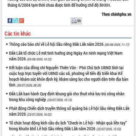
tháng 6/2004 tạm thời chưa được tính để hưởng chế độ BHXH.
Theo chinhphu.vn
In
Các tin khác
Thông cáo báo chí về Lễ hội Sầu riêng Đắk Lắk năm 2026
(05/08/2026, 11:17)
Đắk Lắk tổ chức Lễ mít tinh hưởng ứng Ngày An ninh mạng Việt Nam
năm 2026
(03/08/2026, 10:22)
Kết luận của đồng chí Nguyễn Thiên Văn - Phó Chủ tịch UBND tỉnh tại
cuộc họp trực tuyến với UBND các xã, phường về tiến độ triển khai Kế
hoạch khám sức khỏe định kỳ, khám sàng lọc cho người dân trên địa bàn
tỉnh
(30/07/2026, 08:26)
Đắk Lắk ban hành Quy định khung giá cho thuê nhà lưu trú công nhân
trong khu công nghiệp
(29/07/2026, 16:15)
Phát động Chiến dịch truyền thông số quảng bá Lễ hội Sầu riêng Đắk Lắk
năm 2026
(23/07/2026, 16:02)
Tổ chức hoạt động kích cầu du lịch “Check-in Lễ hội - Nhận quà liền tay”
trong khuôn khổ Lễ hội Sầu riêng Đắk Lắk năm 2026
(22/07/2026, 15:53)