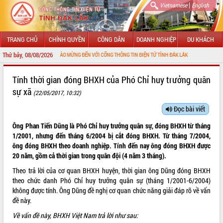
|
Vietnamese
English
TRANG CHỦ
CHÍNH QUYỀN
CÔNG DÂN
DOANH NGHIỆP
DU KHÁCH
Thứ bảy, 08/08/2026
CHÀO MỪNG ĐẾN VỚI CỔNG THÔNG TIN ĐIỆN TỬ TỈNH ĐẮK LẮK
GIỚI THIỆU
Tính thời gian đóng BHXH của Phó Chỉ huy trưởng quân
sự xã
(22/05/2017, 10:32)
LÃNH ĐẠO UBND TỈNH
Đọc bài viết
TIN TỨC SỰ KIỆN
Ông Phan Tiến Dũng là Phó Chỉ huy trưởng quân sự, đóng BHXH từ tháng
SỞ, BAN, NGÀNH
1/2001, nhưng đến tháng 6/2004 bị cắt đóng BHXH. Từ tháng 7/2004,
ông đóng BHXH theo doanh nghiệp. Tính đến nay ông đóng BHXH được
UBND CÁC XÃ, PHƯỜNG
20 năm, gồm cả thời gian trong quân đội (4 năm 3 tháng).
Theo trả lời của cơ quan BHXH huyện, thời gian ông Dũng đóng BHXH
THÔNG TIN CHỈ ĐẠO ĐIỀU HÀNH
theo chức danh Phó Chỉ huy trưởng quân sự (tháng 1/2001-6/2004)
không được tính. Ông Dũng đề nghị cơ quan chức năng giải đáp rõ về vấn
HỆ THỐNG VĂN BẢN
đề này.
Về vấn đề này, BHXH Việt Nam trả lời như sau:
VĂN BẢN HĐND TỈNH