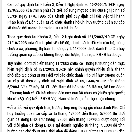
Căn cứ quy định tại Khoản 3, Điều 1 Nghị định số 46/2000/NĐ-CP ngày
ĐIỂM TIN VĂN BẢN
12/9/2000 của Chính phủ sửa đổi, bổ sung một số điều của Nghị định số
35/CP ngày 14/6/1996 của Chính phủ quy định chi tiết việc thi hành
QUY HOẠCH - KẾ HOẠCH
Pháp lệnh về Dân quân tự vệ, chức danh Phó Chỉ huy trưởng quân sự cấp
xã thuộc đối tượng tham gia BHXH bắt buộc.
QUẢNG CÁO
Theo quy định tại Khoản 3, Điều 2 Nghị định số
121/2003/NĐ-CP
ngày
21/10/2003 của Chính phủ về chế độ, chính sách đối với cán bộ, công
chức ở xã, phường, thị trấn thì từ ngày 1/11/2003 chức danh Phó Chỉ huy
trưởng quân sự cấp xã không thuộc đối tượng tham gia BHXH bắt buộc.
Tuy nhiên, do thời điểm tháng 11/2003 chưa có Thông tư hướng dẫn thực
hiện Nghị định số 121/2003/NĐ-CP nên chính quyền nhiều tỉnh, thành
phố tiếp tục đóng BHXH đối với các chức danh Phó Chỉ huy trưởng quân
sự cấp xã theo quy định tại Nghị định số 09/1998/NĐ-CP đến tháng
6/2004. Vấn đề này, BHXH Việt Nam đã báo cáo Bộ Nội vụ, Bộ Lao động
- Thương binh và Xã hội nhưng đến nay các Bộ chưa có ý kiến giải quyết;
khi các Bộ có ý kiến, BHXH Việt Nam sẽ hướng dẫn thực hiện chung.
Đối chiếu với quy định trên, trường hợp ông Dũng giữ chức danh Phó Chỉ
huy trưởng quân sự cấp xã từ tháng 1/2001 đến tháng 6/2004 thì thời
gian đã đóng BHXH từ tháng 1/2001 đến tháng 10/2003 được cộng nối
với thời gian đã đóng BHXH tại doanh nghiệp từ tháng 7/2004 để tính
hưởng các chế độ BHXH, thời gian đã đóng BHXH từ tháng 11/2003 đến