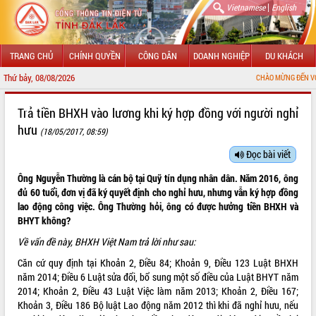
|
Vietnamese
English
TRANG CHỦ
CHÍNH QUYỀN
CÔNG DÂN
DOANH NGHIỆP
DU KHÁCH
Thứ bảy, 08/08/2026
CHÀO MỪNG ĐẾN VỚI CỔNG 
GIỚI THIỆU
Trả tiền BHXH vào lương khi ký hợp đồng với người nghỉ
hưu
(18/05/2017, 08:59)
LÃNH ĐẠO UBND TỈNH
Đọc bài viết
TIN TỨC SỰ KIỆN
Ông Nguyễn Thường là cán bộ tại Quỹ tín dụng nhân dân. Năm 2016, ông
SỞ, BAN, NGÀNH
đủ 60 tuổi, đơn vị đã ký quyết định cho nghỉ hưu, nhưng vẫn ký hợp đồng
lao động công việc. Ông Thường hỏi, ông có được hưởng tiền BHXH và
UBND CÁC XÃ, PHƯỜNG
BHYT không?
Về vấn đề này, BHXH Việt Nam trả lời như sau:
THÔNG TIN CHỈ ĐẠO ĐIỀU HÀNH
Căn cứ quy định tại Khoản 2, Điều 84; Khoản 9, Điều 123
Luật BHXH
năm 2014
; Điều 6
Luật sửa đổi, bổ sung một số điều của Luật BHYT năm
HỆ THỐNG VĂN BẢN
2014
; Khoản 2, Điều 43
Luật Việc làm
năm 2013; Khoản 2, Điều 167;
Khoản 3, Điều 186
Bộ luật Lao động năm 2012
thì khi đã nghỉ hưu, nếu
VĂN BẢN HĐND TỈNH