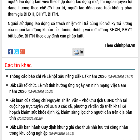
người lao động làm việc theo hợp đồng lao động mới, thì ngoài quyền lợi
đang hưởng theo chế độ hưu trí, người lao động cao tuổi không phải
ĐIỂM TIN VĂN BẢN
tham gia BHXH, BHYT, BHTN.
QUY HOẠCH - KẾ HOẠCH
Người sử dụng lao động có trách nhiệm chi trả cùng lúc với kỳ trả lương
của người lao động khoản tiền tương đương với mức đóng BHXH, BHYT
bắt buộc, BHTN theo quy định của pháp luật.
QUẢNG CÁO
Theo chinhphu.vn
In
Các tin khác
Thông cáo báo chí về Lễ hội Sầu riêng Đắk Lắk năm 2026
(05/08/2026, 11:17)
Đắk Lắk tổ chức Lễ mít tinh hưởng ứng Ngày An ninh mạng Việt Nam
năm 2026
(03/08/2026, 10:22)
Kết luận của đồng chí Nguyễn Thiên Văn - Phó Chủ tịch UBND tỉnh tại
cuộc họp trực tuyến với UBND các xã, phường về tiến độ triển khai Kế
hoạch khám sức khỏe định kỳ, khám sàng lọc cho người dân trên địa bàn
tỉnh
(30/07/2026, 08:26)
Đắk Lắk ban hành Quy định khung giá cho thuê nhà lưu trú công nhân
trong khu công nghiệp
(29/07/2026, 16:15)