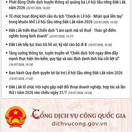
Phát động Chiến dịch truyền thông số quảng bá Lễ hội Sầu riêng Đắk Lắk
năm 2026
(23/07/2026, 16:02)
Tổ chức hoạt động kích cầu du lịch “Check-in Lễ hội - Nhận quà liền tay”
trong khuôn khổ Lễ hội Sầu riêng Đắk Lắk năm 2026
(22/07/2026, 15:53)
Đắk Lắk triển khai Chiến dịch “Làm sạch mã số thuế - Tháo gỡ điểm
nghẽn trong kinh doanh”
(22/07/2026, 14:27)
Đắk Lắk tiếp tục trao trả hồ sơ, kỷ vật cán bộ đi B
(16/07/2026, 16:50)
Tăng cường thông tin, tuyên truyền về “Chiến dịch 500 ngày đêm đẩy
mạnh thực hiện tìm kiếm, quy tập và xác định danh tính hài cốt liệt sĩ”
(16/07/2026, 16:24)
Ban hành Quy định quyền lợi tài trợ Lễ hội Sầu riêng Đắk Lắk năm 2026
(15/07/2026, 11:02)
Đắk Lắk tổ chức Hội nghị gặp mặt đối thoại doanh nghiệp, hợp tác xã lần
thứ I năm 2026 vào chiều ngày 31/7
(10/07/2026, 14:54)