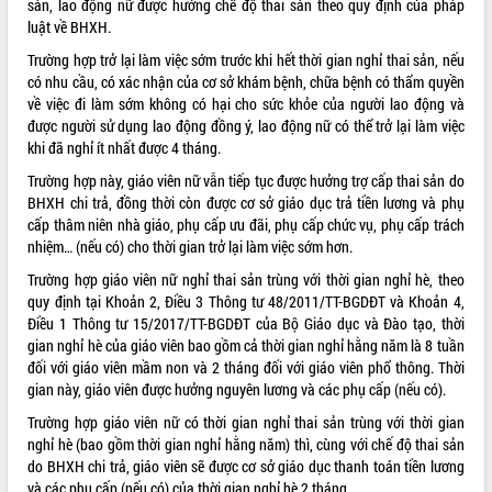
sản, lao động nữ được hưởng chế độ thai sản theo quy định của pháp
luật về BHXH.
ĐIỂM TIN VĂN BẢN
Trường hợp trở lại làm việc sớm trước khi hết thời gian nghỉ thai sản, nếu
QUY HOẠCH - KẾ HOẠCH
có nhu cầu, có xác nhận của cơ sở khám bệnh, chữa bệnh có thẩm quyền
về việc đi làm sớm không có hại cho sức khỏe của người lao động và
được người sử dụng lao động đồng ý, lao động nữ có thể trở lại làm việc
QUẢNG CÁO
khi đã nghỉ ít nhất được 4 tháng.
Trường hợp này, giáo viên nữ vẫn tiếp tục được hưởng trợ cấp thai sản do
BHXH chi trả, đồng thời còn được cơ sở giáo dục trả tiền lương và phụ
cấp thâm niên nhà giáo, phụ cấp ưu đãi, phụ cấp chức vụ, phụ cấp trách
nhiệm… (nếu có) cho thời gian trở lại làm việc sớm hơn.
Trường hợp giáo viên nữ nghỉ thai sản trùng với thời gian nghỉ hè, theo
quy định tại Khoản 2, Điều 3 Thông tư 48/2011/TT-BGDĐT và Khoản 4,
Điều 1 Thông tư
15/2017/TT-BGDĐT
của Bộ Giáo dục và Đào tạo, thời
gian nghỉ hè của giáo viên bao gồm cả thời gian nghỉ hằng năm là 8 tuần
đối với giáo viên mầm non và 2 tháng đối với giáo viên phổ thông. Thời
gian này, giáo viên được hưởng nguyên lương và các phụ cấp (nếu có).
Trường hợp giáo viên nữ có thời gian nghỉ thai sản trùng với thời gian
nghỉ hè (bao gồm thời gian nghỉ hằng năm) thì, cùng với chế độ thai sản
do BHXH chi trả, giáo viên sẽ được cơ sở giáo dục thanh toán tiền lương
và các phụ cấp (nếu có) của thời gian nghỉ hè 2 tháng.