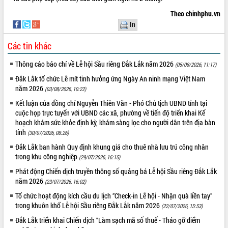
Theo chinhphu.vn
In
Các tin khác
Thông cáo báo chí về Lễ hội Sầu riêng Đắk Lắk năm 2026
(05/08/2026, 11:17)
Đắk Lắk tổ chức Lễ mít tinh hưởng ứng Ngày An ninh mạng Việt Nam
năm 2026
(03/08/2026, 10:22)
Kết luận của đồng chí Nguyễn Thiên Văn - Phó Chủ tịch UBND tỉnh tại
cuộc họp trực tuyến với UBND các xã, phường về tiến độ triển khai Kế
hoạch khám sức khỏe định kỳ, khám sàng lọc cho người dân trên địa bàn
tỉnh
(30/07/2026, 08:26)
Đắk Lắk ban hành Quy định khung giá cho thuê nhà lưu trú công nhân
trong khu công nghiệp
(29/07/2026, 16:15)
Phát động Chiến dịch truyền thông số quảng bá Lễ hội Sầu riêng Đắk Lắk
năm 2026
(23/07/2026, 16:02)
Tổ chức hoạt động kích cầu du lịch “Check-in Lễ hội - Nhận quà liền tay”
trong khuôn khổ Lễ hội Sầu riêng Đắk Lắk năm 2026
(22/07/2026, 15:53)
Đắk Lắk triển khai Chiến dịch “Làm sạch mã số thuế - Tháo gỡ điểm