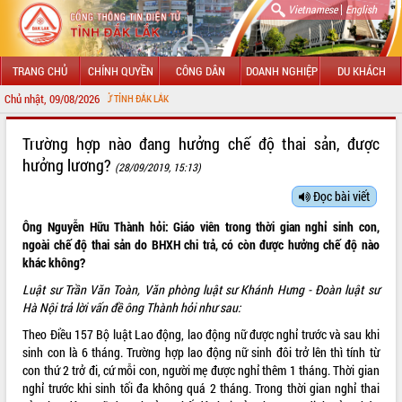
|
Vietnamese
English
TRANG CHỦ
CHÍNH QUYỀN
CÔNG DÂN
DOANH NGHIỆP
DU KHÁCH
Chủ nhật, 09/08/2026
THÔNG TIN ĐIỆN TỬ TỈNH ĐẮK LẮK
GIỚI THIỆU
Trường hợp nào đang hưởng chế độ thai sản, được
hưởng lương?
(28/09/2019, 15:13)
LÃNH ĐẠO UBND TỈNH
Đọc bài viết
TIN TỨC SỰ KIỆN
Ông Nguyễn Hữu Thành hỏi: Giáo viên trong thời gian nghỉ sinh con,
SỞ, BAN, NGÀNH
ngoài chế độ thai sản do BHXH chi trả, có còn được hưởng chế độ nào
khác không?
UBND CÁC XÃ, PHƯỜNG
Luật sư Trần Văn Toàn, Văn phòng luật sư Khánh Hưng - Đoàn luật sư
Hà Nội trả lời vấn đề ông Thành hỏi như sau:
THÔNG TIN CHỈ ĐẠO ĐIỀU HÀNH
Theo Điều 157
Bộ luật Lao động
, lao động nữ được nghỉ trước và sau khi
sinh con là 6 tháng. Trường hợp lao động nữ sinh đôi trở lên thì tính từ
HỆ THỐNG VĂN BẢN
con thứ 2 trở đi, cứ mỗi con, người mẹ được nghỉ thêm 1 tháng. Thời gian
nghỉ trước khi sinh tối đa không quá 2 tháng. Trong thời gian nghỉ thai
VĂN BẢN HĐND TỈNH