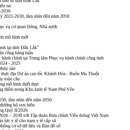
n đầu tư tỉnh Đắk Lắk
ên tai
1-2030
 kỳ 2021-2030, tầm nhìn đến năm 2050
phục vụ cơ quan Đảng, Nhà nước
ính mô hình mới
anh tại tỉnh Đắk Lắk”
sản công hàng tuần
 hành chính tại Trung tâm Phục vụ hành chính công tỉnh
2024 - 2025
 thủy sản
 thực địa Dự án cao tốc Khánh Hòa - Buôn Ma Thuột
ảy toàn cầu
ng mô hình thiết thực
rọng điểm trong Khu kinh tế Nam Phú Yên
2030, tầm nhìn đến năm 2050
 đường bộ ven biển
ong Quý II/2026
n 2026 – 2030 với Tập đoàn Bưu chính Viễn thông Việt Nam
n lực y tế cho trạm y tế cấp xã
thống cơ sở dữ liệu và Bản đồ số