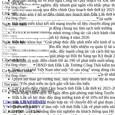
Họp báo thông tin về Hội nghị Công bố Quy hoạch và Xúc tiế
Loại văn bản
Khơi thông điểm nghẽn, đẩy nhanh giải ngân vốn khắc phục thi
HĐND tỉnh thông qua điều chỉnh Quy hoạch tỉnh thời kỳ 202
Lĩnh vực
Hội thảo góp ý hồ sơ điều chỉnh quy hoạch tỉnh Đắk Lắk thời
Nâng cao hiệu quả hoạt động của các doanh nghiệp nhà nước
Hội nghị triển khai kết nối mạng truyền số liệu chuyên dùng 
Ngày ban hành
Lễ phát động chuỗi hoạt động chung tay làm sạch môi trường
Xã Ea Kar bước chuyển mình trong công tác cải cách hành ch
UBND tỉnh họp báo định kỳ tháng 4 năm 2026
Ngày hiệu lực
Hội thảo khoa học “Giải pháp thúc đẩy phát triển nền kinh tế x
Tăng cường giám sát, đôn đốc thực hiện nhiệm vụ quản lý tài 
Tháo gỡ những vướng mắc, đẩy mạnh công tác cải cách thủ tục
Đắk Lắk: Tôn vinh 46 giải pháp tại Hội thi Sáng tạo Kỹ thuật 
Cấp ban hành
Đắk Lắk rà soát, điều chỉnh Đề án 190 về phát triển nuôi trồng
Phó Chủ tịch UBND tỉnh Đắk Lắk Trương Công Thái kiểm tra
Định vị cà phê Việt Nam như một “di sản sống” trong dòng ch
Cơ quan ban hành
Xây dựng nông thôn mới: Nâng cao đời sống người dân từ nhữ
Quyết liệt tháo gỡ vướng mắc, đẩy nhanh tiến độ các dự án t
Hòn Yến phát triển du lịch gắn với bảo tồn biển
Lấy ý kiến điều chỉnh Quy hoạch tỉnh Đắk Lắk thời kỳ 2021-
Có
26826
kết quả được tìm thấy
Phát động chiến dịch 30 ngày đêm giải phóng mặt bằng Tuyến
Đắk Lắk nỗ lực thúc đẩy tăng trưởng kinh tế từ 10% trở lên tr
Công văn 439/UBND-TH
Đắk Lắk ký kết thỏa thuận hợp tác về chuyển đổi số giai đoạ
V/v hợp tác với Isarel
Thứ trưởng Bộ Y tế làm việc với tỉnh Đắk Lắk về phát triển nhâ
Du lịch Đắk Lắk nâng tầm trải nghiệm du khách thông qua Hệ 
Bản PDF
Tải về