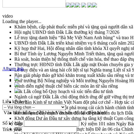
video
Loading the player...
Khám bệnh, cấp phát thuốc miễn phí và tặng quà người dân xã
Hội nghị UBND tỉnh Đắk Lắk thường kỳ tháng 7/2026
Lễ truy tặng danh hiệu “Bà Mẹ Việt Nam Anh hùng” và trao 
UBND tỉnh Đắk Lắk triển khai nhiệm vụ 6 tháng cuối năm 20
Kỳ họp thứ Hai, Hội đồng nhân dân tỉnh khóa XI quyết nghị n
Bí thư Tỉnh ủy Lương Nguyễn Minh Triết thăm, tặng quà ngườ
Rà soát, hoàn thiện hệ thống thiết chế văn hóa, thể thao đáp ứn
Thường trực HĐND tỉnh Đắk Lắk gặp mặt Đoàn chuyên gia y 
Album ảnh
Lễ truy điệu và an táng hài cốt liệt sĩ tại Nghĩa trang Liệt sĩ x
Bàn giải pháp tháo gỡ khó khăn trong xuất khẩu sầu riêng và 
Thứ trưởng Bộ Nông nghiệp và Môi trường Nguyễn Hoàng Hiệp 
Trình diễn nghệ thuật chế biến các món ăn từ sầu riêng
Đắk Lắk công bố Quy hoạch và xúc tiến đầu tư tỉnh
Ngành cá ngừ Đắk Lắk chủ động thích ứng để giữ vững thị tr
Liên kết web
Diễn đàn Kinh tế tư nhân Việt Nam đột phá cơ chế - Hợp tác c
Đề án 06 tạo bước ngoặt đột phá trong cải cách hành chính tỉ
Văn bản chỉ đạo điều hành
Văn bản chỉ đạo điều hành
Kết nối tour, đẩy mạnh chuyển đổi số để phát triển du lịch Đắ
Khởi động Dự án Đầu tư xây dựng hạ tầng kỹ thuật Cụm công
Số ký hiệu
Gặp mặt các cơ quan báo chí nhân Kỷ niệm 101 năm Ngày Bá
Đắk Lắk sơ kết 4 năm triển khai thực hiện Đề án 06 của Chính
Trích yếu