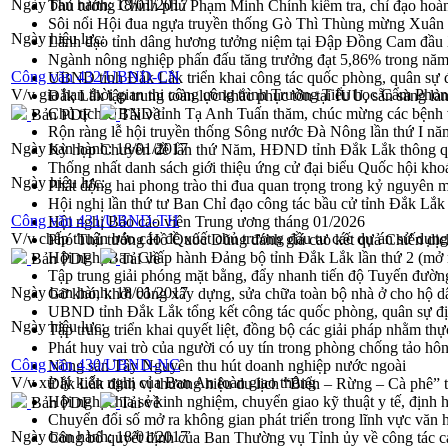
Ngày ban hành:
18/01/2017
Thủ tướng Chính phủ Phạm Minh Chính kiểm tra, chỉ đạo hoàn 
Sôi nổi Hội đua ngựa truyền thống Gò Thì Thùng mừng Xuân
Ngày hiệu lực:
Lãnh đạo tỉnh dâng hương tưởng niệm tại Đập Đồng Cam đầ
Ngành nông nghiệp phấn đấu tăng trưởng đạt 5,86% trong nă
Công văn 432/UBND-CN
UBND tỉnh Đắk Lắk triển khai công tác quốc phòng, quân sự
V/v gia hạn thời gian thi công công trình Trường Tiểu học Cẩm Ph
Đắk Lắk tập trung toàn lực khắc phục tồn tại IUU, sẵn sàng là
Chủ tịch UBND tỉnh Tạ Anh Tuấn thăm, chúc mừng các bệnh 
Bản PDF
Tải về
Rộn ràng lễ hội truyền thống Sông nước Đà Nông lần thứ I n
Ngày ban hành:
18/01/2017
Kỳ họp Chuyên đề lần thứ Năm, HĐND tỉnh Đắk Lắk thông qu
Thống nhất danh sách giới thiệu ứng cử đại biểu Quốc hội k
Ngày hiệu lực:
Phát động hai phong trào thi đua quan trọng trong kỷ nguyên 
Hội nghị lần thứ tư Ban Chỉ đạo công tác bầu cử tỉnh Đắk Lắk
Công văn 431/UBND-TH
Hội nghị Báo cáo viên Trung ương tháng 01/2026
V/v chấp thuận báo cáo đề xuất chủ trương đầu tư các dự án sử dụn
Phó Thủ tướng Hồ Quốc Dũng đánh giá cao kết quả Chiến dịc
Hội nghị Ban Chấp hành Đảng bộ tỉnh Đắk Lắk lần thứ 2 (mở 
Bản PDF
Tải về
Tập trung giải phóng mặt bằng, đẩy nhanh tiến độ Tuyến đườn
Ngày ban hành:
18/01/2017
Gỡ khó, khởi công xây dựng, sửa chữa toàn bộ nhà ở cho hộ dâ
UBND tỉnh Đắk Lắk tổng kết công tác quốc phòng, quân sự 
Ngày hiệu lực:
Tập trung triển khai quyết liệt, đồng bộ các giải pháp nhằm t
Phát huy vai trò của người có uy tín trong phòng chống tảo hô
Công văn 430/UBND-NC
Nông sản Tây Nguyên thu hút doanh nghiệp nước ngoài
V/v xử lý kiến nghị của Ban An toàn giao thông
Đắk Lắk định vị thương hiệu du lịch “Biển – Rừng – Cà phê” t
Hội nghị chia sẻ kinh nghiệm, chuyển giao kỹ thuật y tế, định
Bản PDF
Tải về
Chuyển đổi số mở ra không gian phát triển trong lĩnh vực văn h
Ngày ban hành:
18/01/2017
Công bố quyết định của Ban Thường vụ Tỉnh ủy về công tác c