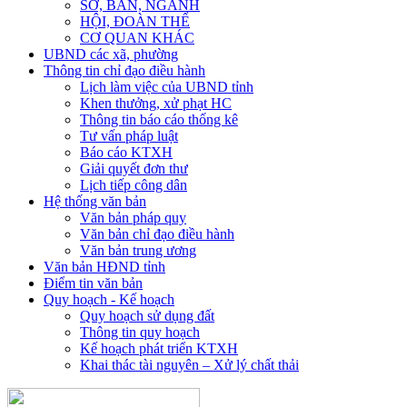
SỞ, BAN, NGÀNH
HỘI, ĐOÀN THỂ
CƠ QUAN KHÁC
UBND các xã, phường
Thông tin chỉ đạo điều hành
Lịch làm việc của UBND tỉnh
Khen thưởng, xử phạt HC
Thông tin báo cáo thống kê
Tư vấn pháp luật
Báo cáo KTXH
Giải quyết đơn thư
Lịch tiếp công dân
Hệ thống văn bản
Văn bản pháp quy
Văn bản chỉ đạo điều hành
Văn bản trung ương
Văn bản HĐND tỉnh
Điểm tin văn bản
Quy hoạch - Kế hoạch
Quy hoạch sử dụng đất
Thông tin quy hoạch
Kế hoạch phát triển KTXH
Khai thác tài nguyên – Xử lý chất thải