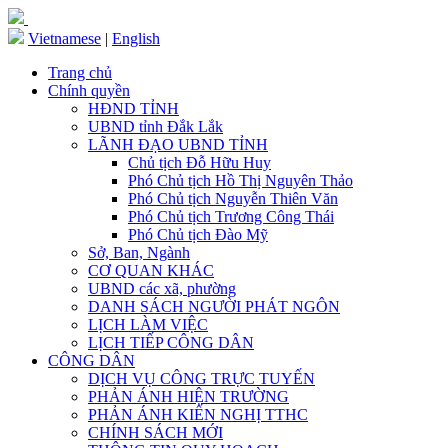
Vietnamese
|
English
Trang chủ
Chính quyền
HĐND TỈNH
UBND tỉnh Đắk Lắk
LÃNH ĐẠO UBND TỈNH
Chủ tịch Đỗ Hữu Huy
Phó Chủ tịch Hồ Thị Nguyên Thảo
Phó Chủ tịch Nguyễn Thiên Văn
Phó Chủ tịch Trương Công Thái
Phó Chủ tịch Đào Mỹ
Sở, Ban, Ngành
CƠ QUAN KHÁC
UBND các xã, phường
DANH SÁCH NGƯỜI PHÁT NGÔN
LỊCH LÀM VIỆC
LỊCH TIẾP CÔNG DÂN
CÔNG DÂN
DỊCH VỤ CÔNG TRỰC TUYẾN
PHẢN ÁNH HIỆN TRƯỜNG
PHẢN ÁNH KIẾN NGHỊ TTHC
CHÍNH SÁCH MỚI