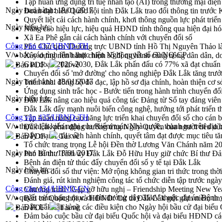
Tập huấn ứng dụng trí tuệ nhân tạo (AI) trong thương mại điệ
Ngày ban hành:
18/01/2017
Đoàn đại biểu Quốc hội tỉnh Đắk Lắk trao đổi thông tin trước
Quyết liệt cải cách hành chính, khơi thông nguồn lực phát triển
Ngày hiệu lực:
Nâng cao hiệu lực, hiệu quả HĐND tỉnh thông qua hiện đại hó
Xã Ea Phê gắn cải cách hành chính với chuyển đổi số
Công văn 437/UBND-TH
Phó Chủ tịch Thường trực UBND tỉnh Hồ Thị Nguyên Thảo làm
V/v báo cáo tình hình thực hiện Nghị quyết số 60/NQ-CP
Xây dựng nền hành chính số đồng hành cùng nông dân dân, d
Giai đoạn 2026-2030, Đắk Lắk phấn đấu có 77% xã đạt chuẩn
Bản PDF
Tải về
Chuyển đổi số 'mở đường' cho nông nghiệp Đắk Lắk tăng trưở
Ngày ban hành:
18/01/2017
Triển khai đồng bộ đo đạc, lập hồ sơ địa chính, hoàn thiện cơ sở
Ứng dụng sinh trắc học - Bước tiến trong hành trình chuyển đổ
Ngày hiệu lực:
Đắk Lắk nâng cao hiệu quả công tác Đảng từ Sổ tay đảng viên 
Đắk Lắk đẩy mạnh nuôi biển công nghệ, hướng tới phát triển 
Công văn 435/UBND-TH
Tập huấn nâng cao năng lực triển khai chuyển đổi số cho cán 
V/v thực hiện kiến nghị của Kiểm toán Nhà nước, thanh tra trên địa 
Đắk Lắk phát động hưởng ứng Ngày Quyền của người tiêu dù
Đẩy mạnh cải cách hành chính, quyết tâm đạt được mục tiêu tă
Bản PDF
Tải về
Tổ chức trang trọng Lễ hội Đền thờ Lương Văn Chánh năm 2
Ngày ban hành:
18/01/2017
Phó Bí thư Tỉnh ủy Đắk Lắk Đỗ Hữu Huy giữ chức Bí thư Đả
Bệnh án điện tử thúc đẩy chuyển đổi số y tế tại Đắk Lắk
Ngày hiệu lực:
Chuyển đổi số thư viện: Mở rộng không gian tri thức trong thời
Đánh giá, rút kinh nghiệm công tác tổ chức diễn tập trước ngà
Công văn 434/UBND-CN
Chương trình “Gặp gỡ hữu nghị – Friendship Meeting New Ye
V/v quyết toán hạng mục di dời đường dây 35kV thuộc dự án Bệnh
Bầu cử Quốc hội và HĐND: Cử tri Đắk Lắk gửi gắm niềm tin, 
Đắk Lắk sẵn sàng các điều kiện cho Ngày hội bầu cử đại bi
Bản PDF
Tải về
Đảm bảo cuộc bầu cử đại biểu Quốc hội và đại biểu HĐND các 