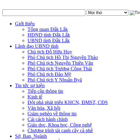
Giới thiệu
Tổng quan Đắk Lắk
HĐND tỉnh Đắk Lắk
UBND tỉnh Đắk Lắk
Lãnh đạo UBND tỉnh
Chủ tịch Đỗ Hữu Huy
Phó Chủ tịch Hồ Thị Nguyên Thảo
Phó Chủ tịch Nguyễn Thiên Văn
Phó Chủ tịch Trương Công Thái
Phó Chủ tịch Đào Mỹ
Phó Chủ tịch Y Nhuân Byă
Tin tức sự kiện
Tiếp cận thông tin
Kinh tế
Đột phá phát triển KHCN, ĐMST, CĐS
Văn hóa, Xã hội
Giảm nghèo về thông tin
Cải cách hành chính
Giáo dục, Khoa học, Công nghệ
Chương trình tái canh cây cà phê
Sở, Ban, Ngành