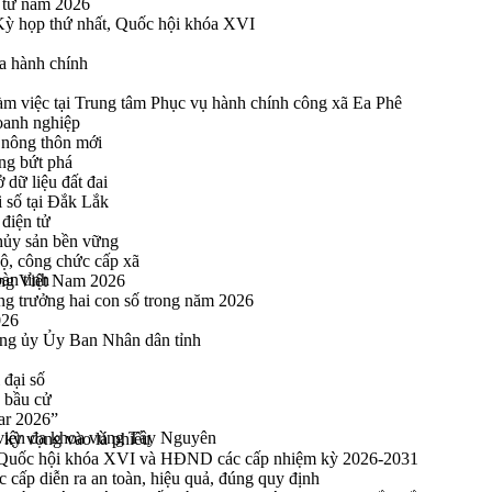
n tử năm 2026
 Kỳ họp thứ nhất, Quốc hội khóa XVI
a hành chính
 việc tại Trung tâm Phục vụ hành chính công xã Ea Phê
oanh nghiệp
 nông thôn mới
ng bứt phá
 dữ liệu đất đai
i số tại Đắk Lắk
điện tử
thủy sản bền vững
bộ, công chức cấp xã
bàn tỉnh
ng Việt Nam 2026
ng trưởng hai con số trong năm 2026
026
ng ủy Ủy Ban Nhân dân tỉnh
 đại số
y bầu cử
ar 2026”
 viện đa khoa vùng Tây Nguyên
kỳ vọng vào lá phiếu
ểu Quốc hội khóa XVI và HĐND các cấp nhiệm kỳ 2026-2031
cấp diễn ra an toàn, hiệu quả, đúng quy định