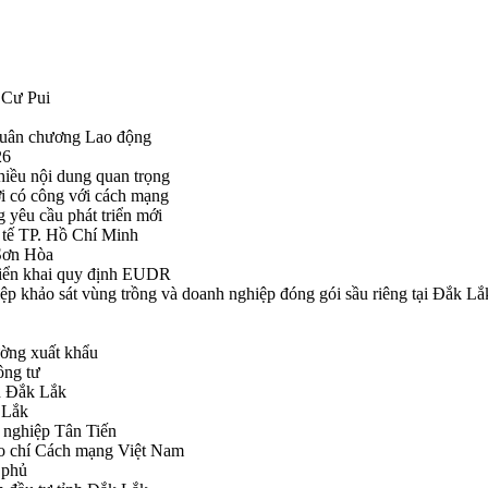
 Cư Pui
Huân chương Lao động
26
hiều nội dung quan trọng
i có công với cách mạng
g yêu cầu phát triển mới
tế TP. Hồ Chí Minh
ã Sơn Hòa
triển khai quy định EUDR
khảo sát vùng trồng và doanh nghiệp đóng gói sầu riêng tại Đắk Lắ
ường xuất khẩu
ông tư
nh Đắk Lắk
k Lắk
 nghiệp Tân Tiến
o chí Cách mạng Việt Nam
 phủ