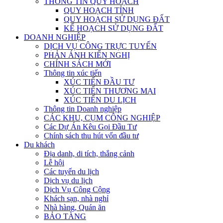
THÔNG TIN QUY HOẠCH
QUY HOẠCH TỈNH
QUY HOẠCH SỬ DỤNG ĐẤT
KẾ HOẠCH SỬ DỤNG ĐẤT
DOANH NGHIỆP
DỊCH VỤ CÔNG TRỰC TUYẾN
PHẢN ÁNH KIẾN NGHỊ
CHÍNH SÁCH MỚI
Thông tin xúc tiến
XÚC TIẾN ĐẦU TƯ
XÚC TIẾN THƯƠNG MẠI
XÚC TIẾN DU LỊCH
Thông tin Doanh nghiệp
CÁC KHU, CỤM CÔNG NGHIỆP
Các Dự Án Kêu Gọi Đầu Tư
Chính sách thu hút vốn đầu tư
Du khách
Địa danh, di tích, thắng cảnh
Lễ hội
Các tuyến du lịch
Dịch vụ du lịch
Dịch Vụ Công Cộng
Khách sạn, nhà nghỉ
Nhà hàng, Quán ăn
BẢO TÀNG