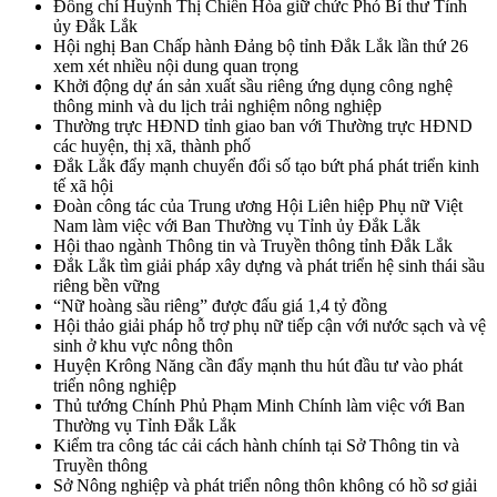
Đồng chí Huỳnh Thị Chiến Hòa giữ chức Phó Bí thư Tỉnh
ủy Đắk Lắk
Hội nghị Ban Chấp hành Đảng bộ tỉnh Đắk Lắk lần thứ 26
xem xét nhiều nội dung quan trọng
Khởi động dự án sản xuất sầu riêng ứng dụng công nghệ
thông minh và du lịch trải nghiệm nông nghiệp
Thường trực HĐND tỉnh giao ban với Thường trực HĐND
các huyện, thị xã, thành phố
Đắk Lắk đẩy mạnh chuyển đổi số tạo bứt phá phát triển kinh
tế xã hội
Đoàn công tác của Trung ương Hội Liên hiệp Phụ nữ Việt
Nam làm việc với Ban Thường vụ Tỉnh ủy Đắk Lắk
Hội thao ngành Thông tin và Truyền thông tỉnh Đắk Lắk
Đắk Lắk tìm giải pháp xây dựng và phát triển hệ sinh thái sầu
riêng bền vững
“Nữ hoàng sầu riêng” được đấu giá 1,4 tỷ đồng
Hội thảo giải pháp hỗ trợ phụ nữ tiếp cận với nước sạch và vệ
sinh ở khu vực nông thôn
Huyện Krông Năng cần đẩy mạnh thu hút đầu tư vào phát
triển nông nghiệp
Thủ tướng Chính Phủ Phạm Minh Chính làm việc với Ban
Thường vụ Tỉnh Đắk Lắk
Kiểm tra công tác cải cách hành chính tại Sở Thông tin và
Truyền thông
Sở Nông nghiệp và phát triển nông thôn không có hồ sơ giải