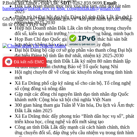
lần thứ I, nhiệm kỳ 2025 - 2030
P.Buôn Ma Thuột - Đắk Lắk.
SĐT:
0262.859.9699
Email:
Đắk Lắk hoàn thành mục tiêu xóa nhà tạm, nhà dột nát năm
banbientap@daklak.gov.vn hoặc congttdtdaklak@gmail.com
2025
Phiên trù bị Đại hội đại biểu Đảng bộ tỉnh Đắk Lắk lần thứ I,
Ghi rõ nguồn tin "http://daklak.gov.vn" khi phát hành lại các thông
nhiệm kỳ 2025-2030
tin từ Cổng TTĐT này
Hiệp hội Doanh nhân Đắk Lắk cần tiên phong trong chuyển
đổi số, kiến tạo môi trường kinh doanh công bằng, minh bạch
Họp Ban Chỉ đạo Quốc gia về chống khai thác hải sản bất
hợp pháp, không báo cáo và không theo quy định
Đại hội Đảng bộ cấp cơ sở góp phần vào thanh công Đại hội
đại biểu Đảng bộ tỉnh lần thứ nhất, nhiệm kỳ 2025-2030
Lực lượng vũ trang tỉnh Đắk Lắk kỷ niệm 80 năm thành lập
Đã kết nối EMC
và đón nhận Huân chương Bảo vệ Tổ quốc hạng Nhì
Hội nghị chuyên đề về công tác khuyến nông trong tình hình
mới
Xã Ea Drăng phổ cập kỹ năng số cho cán bộ, Tổ công nghệ
số cộng đồng và nông dân
Gặp mặt các đồng chí nguyên lãnh đạo tỉnh nhân dịp Quốc
khánh nước Cộng hòa xã hội chủ nghĩa Việt Nam
300 gian hàng tham gia Tuần lễ Văn hóa, Du lịch và Ẩm thực
Đắk Lắk năm 2025
Xã Ea Drăng thúc đẩy phong trào “Bình dân học vụ số”, phát
triển khoa học, công nghệ và đổi mới sáng tạo
Công an tỉnh Đắk Lắk đẩy mạnh cải cách hành chính, thích
ứng chuyển đổi số, đáp ứng yêu cầu nhiệm vụ trong tình hình