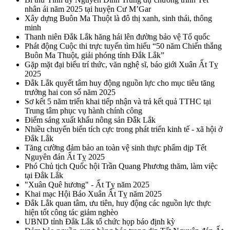
nhân ái năm 2025 tại huyện Cư M’Gar
Xây dựng Buôn Ma Thuột là đô thị xanh, sinh thái, thông
minh
Thanh niên Đắk Lắk hăng hái lên đường bảo vệ Tổ quốc
Phát động Cuộc thi trực tuyến tìm hiểu “50 năm Chiến thắng
Buôn Ma Thuột, giải phóng tỉnh Đắk Lắk”
Gặp mặt đại biểu trí thức, văn nghệ sĩ, báo giới Xuân Ất Tỵ
2025
Đắk Lắk quyết tâm huy động nguồn lực cho mục tiêu tăng
trưởng hai con số năm 2025
Sơ kết 5 năm triển khai tiếp nhận và trả kết quả TTHC tại
Trung tâm phục vụ hành chính công
Điểm sáng xuất khẩu nông sản Đắk Lắk
Nhiều chuyển biến tích cực trong phát triển kinh tế - xã hội ở
Đắk Lắk
Tăng cường đảm bảo an toàn vệ sinh thực phẩm dịp Tết
Nguyên đán Ất Tỵ 2025
Phó Chủ tịch Quốc hội Trần Quang Phương thăm, làm việc
tại Đắk Lắk
"Xuân Quê hương" - Ất Tỵ năm 2025
Khai mạc Hội Báo Xuân Ất Tỵ năm 2025
Đắk Lắk quan tâm, ưu tiên, huy động các nguồn lực thực
hiện tốt công tác giảm nghèo
UBND tỉnh Đắk Lắk tổ chức họp báo định kỳ