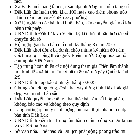
mới
Xã Ea Knuếc nâng tầm đặc sản địa phương trên nền tảng số
Đắk Lắk tập huấn triển khai 100 ngày cao điểm phong trào
"Bình dân học vụ số" đến xã, phường
Xử lý nghiêm các hành vi buôn bán, vận chuyển, giết mổ lợn
bệnh trái phép
UBND tỉnh Đắk Lắk và Viettel ký kết thỏa thuận hợp tác về
chuyển đổi số
Hội nghị giao ban báo chí định kỳ tháng 8 năm 2025
Đắk Lắk khởi động ba dự án chào mừng kỷ niệm 80 năm
Cách mạng Tháng 8 và Quốc khánh nước Cộng hòa xã hội
chủ nghĩa Việt Nam
Tập trung hoàn thiện các nội dung tham gia Triển lãm thành
tựu kinh tế - xã hội nhân kỷ niệm 80 năm Ngày Quốc khánh
2/9
UBND tỉnh họp báo định kỳ tháng 7/2025
Chung sức, đồng lòng, đoàn kết xây dựng tỉnh Đắk Lắk giàu
đẹp, văn minh, bản sắc
Đắk Lắk quyết tâm chống khai thác hải sản bất hợp pháp,
không báo cáo và không theo quy định
Tăng cường quản lý chất lượng, an toàn thực phẩm trên địa
bàn tỉnh Đắk Lắk
UBND tỉnh kiểm tra Trung tâm hành chính công xã Durkmăn
và xã Krông Ana
Sở Văn hóa, Thể thao và Du lịch phát động phong trào thi